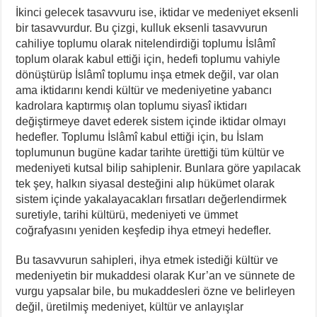
İkinci gelecek tasavvuru ise, iktidar ve medeniyet eksenli
bir tasavvurdur. Bu çizgi, kulluk eksenli tasavvurun
cahiliye toplumu olarak nitelendirdiği toplumu İslâmî
toplum olarak kabul ettiği için, hedefi toplumu vahiyle
dönüştürüp İslâmî toplumu inşa etmek değil, var olan
ama iktidarını kendi kültür ve medeniyetine yabancı
kadrolara kaptırmış olan toplumu siyasî iktidarı
değiştirmeye davet ederek sistem içinde iktidar olmayı
hedefler. Toplumu İslâmî kabul ettiği için, bu İslam
toplumunun bugüne kadar tarihte ürettiği tüm kültür ve
medeniyeti kutsal bilip sahiplenir. Bunlara göre yapılacak
tek şey, halkın siyasal desteğini alıp hükümet olarak
sistem içinde yakalayacakları fırsatları değerlendirmek
suretiyle, tarihi kültürü, medeniyeti ve ümmet
coğrafyasını yeniden keşfedip ihya etmeyi hedefler.
Bu tasavvurun sahipleri, ihya etmek istediği kültür ve
medeniyetin bir mukaddesi olarak Kur’an ve sünnete de
vurgu yapsalar bile, bu mukaddesleri özne ve belirleyen
değil, üretilmiş medeniyet, kültür ve anlayışlar