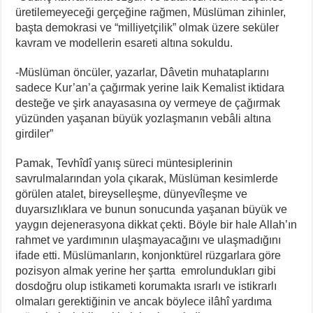
üretilemeyeceği gerçeğine rağmen, Müslüman zihinler,
başta demokrasi ve “milliyetçilik” olmak üzere seküler
kavram ve modellerin esareti altına sokuldu.
-Müslüman öncüler, yazarlar, Dâvetin muhataplarını
sadece Kur’an’a çağırmak yerine laik Kemalist iktidara
desteğe ve şirk anayasasına oy vermeye de çağırmak
yüzünden yaşanan büyük yozlaşmanın vebâli altına
girdiler”
Pamak, Tevhîdî yanış süreci müntesiplerinin
savrulmalarından yola çıkarak, Müslüman kesimlerde
görülen atalet, bireyselleşme, dünyevîleşme ve
duyarsızlıklara ve bunun sonucunda yaşanan büyük ve
yaygın dejenerasyona dikkat çekti. Böyle bir hale Allah’ın
rahmet ve yardımının ulaşmayacağını ve ulaşmadığını
ifade etti. Müslümanların, konjonktürel rüzgarlara göre
pozisyon almak yerine her şartta emrolundukları gibi
dosdoğru olup istikameti korumakta ısrarlı ve istikrarlı
olmaları gerektiğinin ve ancak böylece ilâhî yardıma