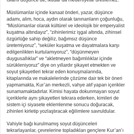
Müslümanlar içinde kanaat önderi, yazar, düşünce
adamı, alim, hoca, aydın olarak tanınanların çoğunluğu,
“Müslümanlar olarak kültürel ve ideolojik bir emperyalist
kuşatma altındayız”, “zihinlerimiz işgal altında, zihinsel
özgürlüğe sahip değiliz, bağımsız düşünce
üretemiyoruz”, “seküler kuşatma ve dayatmalara karşı
edilgenlikten kurtulamıyoruz”, “düşünmeyen
duygusallıklar” ve “akletmeyen bağımlılıklar içinde
sürükleniyoruz” diye on yıllardır şikayet etmekten ve
soyut şikayetleri tekrar eden konuşmalarında,
kitaplarında ve makalelerinde çözüme dair tek bir öneri
yapmamakta, Kur’an merkezli, vahye atıf yapan içerikler
sunamamaktadırlar. Kimisi hayata dokunmayan soyut
içeriklerle aynı şikayetleri tekrara ederken, kimileri de
sistem içi siyasete eklemlenme sonucu doğuracak,
zihinleri kirletip yozlaştıracak eğilimlere savruldular.
Vahiyle bağı kurulmamış soyut düşünceleri
tekrarlayanlar, çevrelerine topladıkları gençlere Kur’an’ı