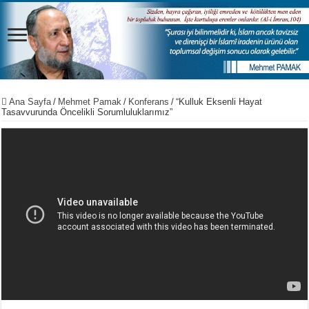
Ana Sayfa
/
Mehmet Pamak
/
Konferans
/
“Kulluk Eksenli Hayat
Tasavvurunda Öncelikli Sorumluluklarımız”