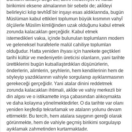
birikimini eksene almalarının bir sebebi de; akîdeyi
belirleyici kılıp tevhîdî bir inşayı esas aldıklarında, bugün
Müslüman kabul ettikleri toplumun büyük kısmının vahyî
ölçülerle Müslim kimliğinden uzak olduğunu kabul etmek
zorunda kalacakları gerçeğidir. Kabul etmek
istemedikleri vakıa, içinde bulunulan toplumların modern
ve geleneksel hurafelerle malül cahiliye toplumları
olduğudur. Hatta yeniden ihyası için harekete geçtikleri
tarihi kültür ve medeniyetin üreticisi olanların, yani tarihte
ürettiklerini bugün kutsallaştırdıkları düşünürlerin,
önderlerin, alimlerin, şeyhlerin, hem kendilerinin hem de
söyleyip yazdıklarının vahiyle sorgulanıp ayıklanmasının
gerekeceği gerçeğidir. Yani atalar dinini reddetmek
zorunda kalacakları ihtimali, akîde ve vahiy merkezli bir
din algısı ve o istikamette inşa çabasından alıkoymakta
ve daha kolayına yönelmektedirler. O da tarihte var olanı
yeniden keşfedip tekrarlamak ve ataların yolunu devam
ettirmektir. Bu tercih, hem atalara saygının gereği olarak
görünmekte, hem de vahiyle geçmiş birikimi sorgulayıp
ayıklamak zahmetinden kurtarmaktadır.