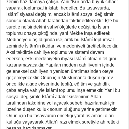
zemin hazırlamaya çalışır. Yani “Kur’an’la büyük cihad”
yaparak toplumsal inkılabı hedefler. Bu tasavvurda,
İslâmî siyasal değişim, ancak İslâmî sosyal değişimin
sonucu olarak Allah tarafından takdir edilecektir. İşte bu
suretle nefsindekini vahyî ölçülerle değiştirip İslam
toplumu ortaya çıktığında, yani Mekke inşa edilerek
Medine’ye ulaşıldığında ise, artık bu İslâmî toplumsal
zeminde İslâm’ın iktidarı ve medeniyeti üretilebilecektir.
Aksi takdirde cahiliye toplumu ve sistemi devam
ederken, eski medeniyetin ihyası İslâmî olma niteliğini
kazanamayacaktır. Yapılan modern cahiliyenin içinde
geleneksel cahiliyenin yeniden üretilmesinden öteye
geçemeyecektir. Onun için Müslüman’a düşen görev
öncelikle akîde ekseninde tebliğ, eğitim ve şahidlik
çabalarıyla vahiyle İslâmî toplumu inşa etmektir. Yani bu
sosyal değişimle İslâmî adalet sisteminin Allah
tarafından takdirine yol açacak sebebi hazırlamak için
üzerine düşen kulluk sorumluluğunu yerine getirmektir.
Onun için bu tasavvurun önceliği yaratılış amacı olan
kulluğu yaşayarak, Allah’ı razı etmek suretiyle ahiretteki
hesaba hazırlanmaktır.