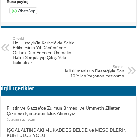
Bunu paylaş:
WhatsApp
Önceki
Hz. Hüseyin’in Kerbelâ’da Şehid
Edilmesinin Yıl Dönümünde
Onlara Dua Ederken Ümmetin
Halini Sorgulayıp Çıkış Yolu
Bulmalıyız
Sonraki
Müslümanların Desteğiyle Son
10 Yılda Yaşanan Yozlaşma
İlgili İçerikler
Filistin ve Gazze’de Zulmün Bitmesi ve Ümmetin Zilletten
Çıkması İçin Sorumluluk Almalıyız
Ağustos 27, 2025
İŞGAL ALTINDAKİ MUKADDES BELDE ve MESCİDLERİN
KURTULUŞ YOLU