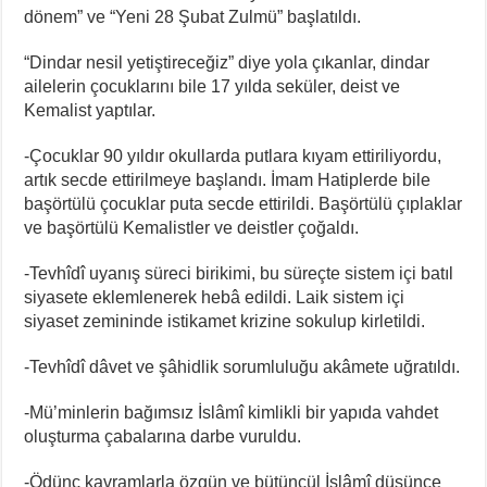
dönem” ve “Yeni 28 Şubat Zulmü” başlatıldı.
“Dindar nesil yetiştireceğiz” diye yola çıkanlar, dindar
ailelerin çocuklarını bile 17 yılda seküler, deist ve
Kemalist yaptılar.
-Çocuklar 90 yıldır okullarda putlara kıyam ettiriliyordu,
artık secde ettirilmeye başlandı. İmam Hatiplerde bile
başörtülü çocuklar puta secde ettirildi. Başörtülü çıplaklar
ve başörtülü Kemalistler ve deistler çoğaldı.
-Tevhîdî uyanış süreci birikimi, bu süreçte sistem içi batıl
siyasete eklemlenerek hebâ edildi. Laik sistem içi
siyaset zemininde istikamet krizine sokulup kirletildi.
-Tevhîdî dâvet ve şâhidlik sorumluluğu akâmete uğratıldı.
-Mü’minlerin bağımsız İslâmî kimlikli bir yapıda vahdet
oluşturma çabalarına darbe vuruldu.
-Ödünç kavramlarla özgün ve bütüncül İslâmî düşünce