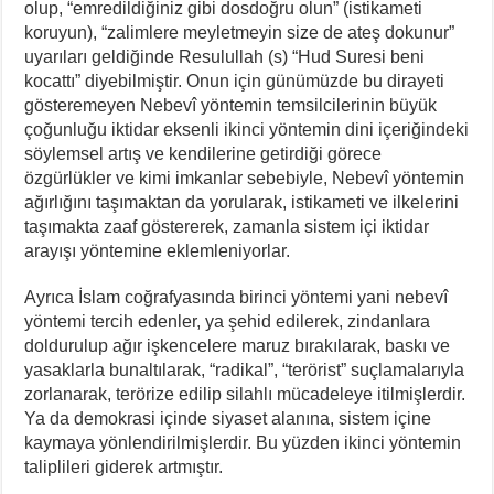
olup, “emredildiğiniz gibi dosdoğru olun” (istikameti
koruyun), “zalimlere meyletmeyin size de ateş dokunur”
uyarıları geldiğinde Resulullah (s) “Hud Suresi beni
kocattı” diyebilmiştir. Onun için günümüzde bu dirayeti
gösteremeyen Nebevî yöntemin temsilcilerinin büyük
çoğunluğu iktidar eksenli ikinci yöntemin dini içeriğindeki
söylemsel artış ve kendilerine getirdiği görece
özgürlükler ve kimi imkanlar sebebiyle, Nebevî yöntemin
ağırlığını taşımaktan da yorularak, istikameti ve ilkelerini
taşımakta zaaf göstererek, zamanla sistem içi iktidar
arayışı yöntemine eklemleniyorlar.
Ayrıca İslam coğrafyasında birinci yöntemi yani nebevî
yöntemi tercih edenler, ya şehid edilerek, zindanlara
doldurulup ağır işkencelere maruz bırakılarak, baskı ve
yasaklarla bunaltılarak, “radikal”, “terörist” suçlamalarıyla
zorlanarak, terörize edilip silahlı mücadeleye itilmişlerdir.
Ya da demokrasi içinde siyaset alanına, sistem içine
kaymaya yönlendirilmişlerdir. Bu yüzden ikinci yöntemin
taliplileri giderek artmıştır.