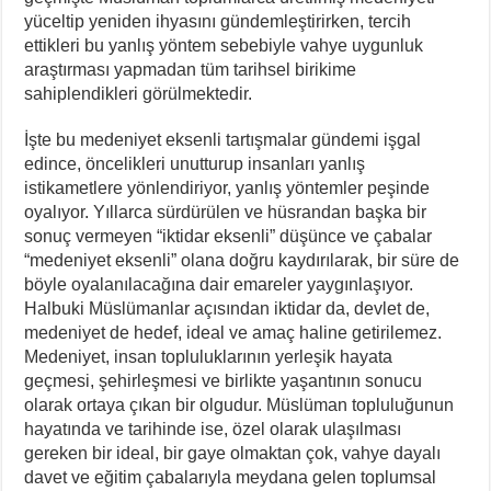
yüceltip yeniden ihyasını gündemleştirirken, tercih
ettikleri bu yanlış yöntem sebebiyle vahye uygunluk
araştırması yapmadan tüm tarihsel birikime
sahiplendikleri görülmektedir.
İşte bu medeniyet eksenli tartışmalar gündemi işgal
edince, öncelikleri unutturup insanları yanlış
istikametlere yönlendiriyor, yanlış yöntemler peşinde
oyalıyor. Yıllarca sürdürülen ve hüsrandan başka bir
sonuç vermeyen “iktidar eksenli” düşünce ve çabalar
“medeniyet eksenli” olana doğru kaydırılarak, bir süre de
böyle oyalanılacağına dair emareler yaygınlaşıyor.
Halbuki Müslümanlar açısından iktidar da, devlet de,
medeniyet de hedef, ideal ve amaç haline getirilemez.
Medeniyet, insan topluluklarının yerleşik hayata
geçmesi, şehirleşmesi ve birlikte yaşantının sonucu
olarak ortaya çıkan bir olgudur. Müslüman topluluğunun
hayatında ve tarihinde ise, özel olarak ulaşılması
gereken bir ideal, bir gaye olmaktan çok, vahye dayalı
davet ve eğitim çabalarıyla meydana gelen toplumsal