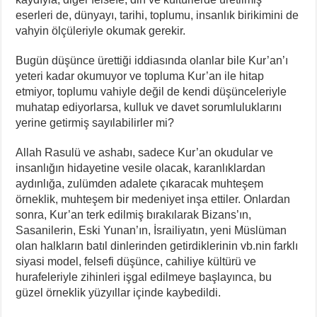
eserleri de, dünyayı, tarihi, toplumu, insanlık birikimini de
vahyin ölçüleriyle okumak gerekir.
Bugün düşünce ürettiği iddiasında olanlar bile Kur’an’ı
yeteri kadar okumuyor ve topluma Kur’an ile hitap
etmiyor, toplumu vahiyle değil de kendi düşünceleriyle
muhatap ediyorlarsa, kulluk ve davet sorumluluklarını
yerine getirmiş sayılabilirler mi?
Allah Rasulü ve ashabı, sadece Kur’an okudular ve
insanlığın hidayetine vesile olacak, karanlıklardan
aydınlığa, zulümden adalete çıkaracak muhteşem
örneklik, muhteşem bir medeniyet inşa ettiler. Onlardan
sonra, Kur’an terk edilmiş bırakılarak Bizans’ın,
Sasanilerin, Eski Yunan’ın, İsrailiyatın, yeni Müslüman
olan halkların batıl dinlerinden getirdiklerinin vb.nin farklı
siyasi model, felsefi düşünce, cahiliye kültürü ve
hurafeleriyle zihinleri işgal edilmeye başlayınca, bu
güzel örneklik yüzyıllar içinde kaybedildi.