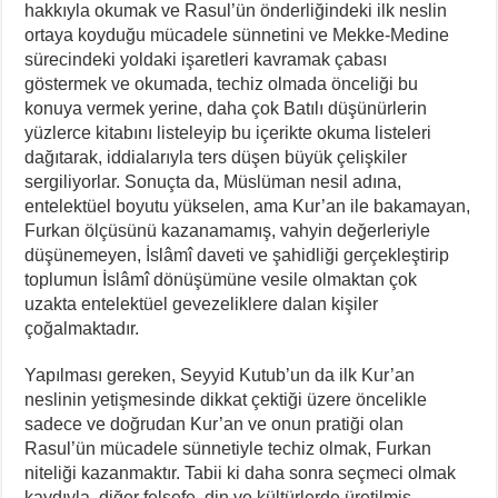
hakkıyla okumak ve Rasul’ün önderliğindeki ilk neslin
ortaya koyduğu mücadele sünnetini ve Mekke-Medine
sürecindeki yoldaki işaretleri kavramak çabası
göstermek ve okumada, techiz olmada önceliği bu
konuya vermek yerine, daha çok Batılı düşünürlerin
yüzlerce kitabını listeleyip bu içerikte okuma listeleri
dağıtarak, iddialarıyla ters düşen büyük çelişkiler
sergiliyorlar. Sonuçta da, Müslüman nesil adına,
entelektüel boyutu yükselen, ama Kur’an ile bakamayan,
Furkan ölçüsünü kazanamamış, vahyin değerleriyle
düşünemeyen, İslâmî daveti ve şahidliği gerçekleştirip
toplumun İslâmî dönüşümüne vesile olmaktan çok
uzakta entelektüel gevezeliklere dalan kişiler
çoğalmaktadır.
Yapılması gereken, Seyyid Kutub’un da ilk Kur’an
neslinin yetişmesinde dikkat çektiği üzere öncelikle
sadece ve doğrudan Kur’an ve onun pratiği olan
Rasul’ün mücadele sünnetiyle techiz olmak, Furkan
niteliği kazanmaktır. Tabii ki daha sonra seçmeci olmak
kaydıyla, diğer felsefe, din ve kültürlerde üretilmiş