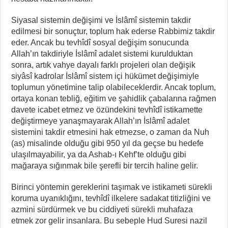
Siyasal sistemin değişimi ve İslâmî sistemin takdir
edilmesi bir sonuçtur, toplum hak ederse Rabbimiz takdir
eder. Ancak bu tevhîdî sosyal değişim sonucunda
Allah’ın takdiriyle İslâmî adalet sistemi kurulduktan
sonra, artık vahye dayalı farklı projeleri olan değişik
siyâsî kadrolar İslâmî sistem içi hükümet değişimiyle
toplumun yönetimine talip olabileceklerdir. Ancak toplum,
ortaya konan tebliğ, eğitim ve şahidlik çabalarına rağmen
davete icabet etmez ve özündekini tevhîdî istikamette
değiştirmeye yanaşmayarak Allah’ın İslâmî adalet
sistemini takdir etmesini hak etmezse, o zaman da Nuh
(as) misalinde olduğu gibi 950 yıl da geçse bu hedefe
ulaşılmayabilir, ya da Ashab-ı Kehf’te olduğu gibi
mağaraya sığınmak bile şerefli bir tercih haline gelir.
Birinci yöntemin gereklerini taşımak ve istikameti sürekli
koruma uyanıklığını, tevhîdî ilkelere sadakat titizliğini ve
azmini sürdürmek ve bu ciddiyeti sürekli muhafaza
etmek zor gelir insanlara. Bu sebeple Hud Suresi nazil