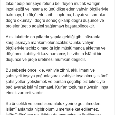
takdir edip her şeye rolünü belirleyen mutlak varlığın
inzal ettiği ve insana rolünü dikte eden vahyin ölçüleriyle
bakmayı, bu ölçülerle tarihi, toplumu, hayatı ve sorunları
doğru okumayı, doğru sonuç çıkarıp doğru düşünce ve
projeler üretip adaleti sağlamayı başarabilecektir.
Aksi takdirde on yıllardır yapıla geldiği gibi, hüsranla
karşılaşmaya mahkum olunacaktır. Çünkü vahyin
ölçüleriyle techiz olmadığı için müslümanca akletme ve
düşünme kabiliyeti kazanamamış bir zihnin İslâmî bir
düşünce ve proje üretmesi mümkün değildir.
Bu sebeple öncelikle, vahiyle zihni, aklı, imanı ve
şahsiyeti inşaya yoğunlaşarak vahiyle inşa olmuş İslâmî
şahsiyetleri yetiştirmek ve bunları çoğaltıp biz bilinciyle
bağlayarak İslâmî cemaati, Kur’an toplumu nüvesini inşa
etmek zarureti vardır.
Bu öncelikli ve temel sorumluluk yerine getirilmeden,
İslâmî anlamda hiçbir olumlu merhale kat edilemez,
İslâmî düşünce de, iktidar da medeniyette üretilemez.