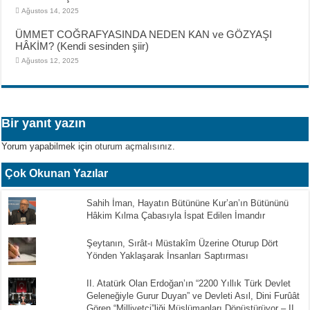
Ağustos 14, 2025
ÜMMET COĞRAFYASINDA NEDEN KAN ve GÖZYAŞI
HÂKİM? (Kendi sesinden şiir)
Ağustos 12, 2025
Bir yanıt yazın
Yorum yapabilmek için
oturum açmalısınız
.
Çok Okunan Yazılar
Sahih İman, Hayatın Bütününe Kur’an’ın Bütününü
Hâkim Kılma Çabasıyla İspat Edilen İmandır
Şeytanın, Sırât-ı Müstakîm Üzerine Oturup Dört
Yönden Yaklaşarak İnsanları Saptırması
II. Atatürk Olan Erdoğan’ın “2200 Yıllık Türk Devlet
Geleneğiyle Gurur Duyan” ve Devleti Asıl, Dini Furûât
Gören “Milliyetçi”liği Müslümanları Dönüştürüyor – II.