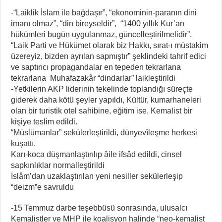
-“Laiklik İslam ile bağdaşır”, “ekonominin-paranın dini
imanı olmaz”, “din bireyseldir”, “1400 yıllık Kur’an
hükümleri bugün uygulanmaz, güncelleştirilmelidir”,
“Laik Parti ve Hükümet olarak biz Hakkı, sırat-ı müstakim
üzereyiz, bizden ayrılan sapmıştır” şeklindeki tahrif edici
ve saptırıcı propagandalar en tepeden tekrarlana
tekrarlana Muhafazakâr “dindarlar” laikleştirildi
-Yetkilerin AKP liderinin tekelinde toplandığı süreçte
giderek daha kötü şeyler yapıldı, Kültür, kumarhaneleri
olan bir turistik otel sahibine, eğitim ise, Kemalist bir
kişiye teslim edildi.
“Müslümanlar” sekülerleştirildi, dünyevîleşme herkesi
kuşattı.
Karı-koca düşmanlaştırılıp âile ifsâd edildi, cinsel
sapkınlıklar normalleştirildi
İslâm’dan uzaklaştırılan yeni nesiller sekülerleşip
“deizm”e savruldu
-15 Temmuz darbe teşebbüsü sonrasında, ulusalcı
Kemalistler ve MHP ile koalisyon halinde “neo-kemalist