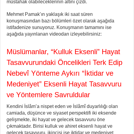
müstahak olabileceklerinin altını çizdi.
Mehmet Pamak’ın yaklaşık iki saat süren
konuşmasından bazı bölümleri özet olarak aşağıda
istifadenize sunuyoruz. Konuşmanın tamamını ise
aşağıda yayınlanan videodan izleyebilirsiniz:
Müslümanlar, “Kulluk Eksenli” Hayat
Tasavvurundaki Öncelikleri Terk Edip
Nebevî Yönteme Aykırı “İktidar ve
Medeniyet” Eksenli Hayat Tasavvuru
ve Yöntemlere Savruldular
Kendini İslâm’a nispet eden ve İslâmî duyarlılığı olan
camiada, düşünce ve siyaset perspektifi iki eksende
gelişmekte, iki hayat ve gelecek tasavvuru öne
çıkmaktadır. Birisi kulluk ve ahiret eksenli hayat ve
gelecek tasavvuru, ikincisi ise iktidar ve medeniyet