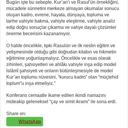
Bugün işte bu sebeple, Kur’an’ı ve Rasul’ün örnekliğini,
mücadele sünnetini merkeze almayan okumalar sonucu
oluşan kadro, evrene, hayata, dünyaya, topluma ve
tarihe vahiyle bakma, vahiyle eleştirme, vahiyle analiz
edip doğru sonuçlar çıkarma ve vahye dayalı çözümler
önerme becerisini kazanamıyor.
O halde öncelikle, tıpkı Rasulün ve ilk neslin eğitim ve
yetişmesinde olduğu gibi doğrudan kitabın ve hikmetin
eğitimine yoğunlaşmalıyız. Öncelikle ve esas olarak
zihinleri, şahsiyetleri ve ahlâkı vahiyle inşa edip model
İslâmî şahsiyeti ve onların bütünleşmesiyle de model
Kur’an toplumu nüvesini, “kurucu kadro” olan “müçtehid
toplum”u inşa etmeliyiz.”
Konferans cemaatle ikame edilen ikindi namazını
müteakip geleneksel “çay ve simit ikramı” ile sona erdi.
Share on:
WhatsApp