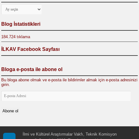
Arşivler
Blog İstatistikleri
184.724 tıklama
İLKAV Facebook Sayfası
Bloga e-posta ile abone ol
Bu bloga abone olmak ve e-posta ile bildirimler almak için e-posta adresinizi
girin.
E-
posta
Adresi
Abone ol
İlmi ve Kültürel Araştırmalar Vakfı, Teknik Komisyon