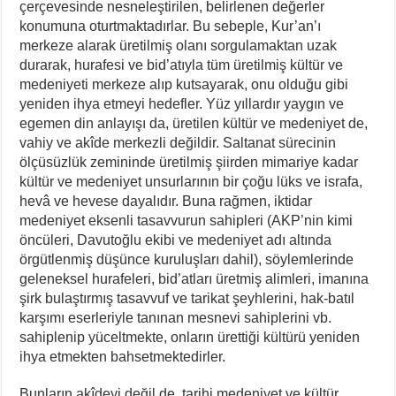
çerçevesinde nesneleştirilen, belirlenen değerler
konumuna oturtmaktadırlar. Bu sebeple, Kur’an’ı
merkeze alarak üretilmiş olanı sorgulamaktan uzak
durarak, hurafesi ve bid’atıyla tüm üretilmiş kültür ve
medeniyeti merkeze alıp kutsayarak, onu olduğu gibi
yeniden ihya etmeyi hedefler. Yüz yıllardır yaygın ve
egemen din anlayışı da, üretilen kültür ve medeniyet de,
vahiy ve akîde merkezli değildir. Saltanat sürecinin
ölçüsüzlük zemininde üretilmiş şiirden mimariye kadar
kültür ve medeniyet unsurlarının bir çoğu lüks ve israfa,
hevâ ve hevese dayalıdır. Buna rağmen, iktidar
medeniyet eksenli tasavvurun sahipleri (AKP’nin kimi
öncüleri, Davutoğlu ekibi ve medeniyet adı altında
örgütlenmiş düşünce kuruluşları dahil), söylemlerinde
geleneksel hurafeleri, bid’atları üretmiş alimleri, imanına
şirk bulaştırmış tasavvuf ve tarikat şeyhlerini, hak-batıl
karşımı eserleriyle tanınan mesnevi sahiplerini vb.
sahiplenip yüceltmekte, onların ürettiği kültürü yeniden
ihya etmekten bahsetmektedirler.
Bunların akîdeyi değil de, tarihi medeniyet ve kültür