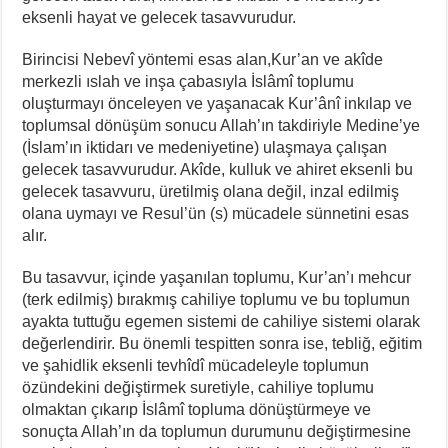
eksenli hayat ve gelecek tasavvurudur.
Birincisi Nebevî yöntemi esas alan,Kur’an ve akîde
merkezli ıslah ve inşa çabasıyla İslâmî toplumu
oluşturmayı önceleyen ve yaşanacak Kur’ânî inkılap ve
toplumsal dönüşüm sonucu Allah’ın takdiriyle Medine’ye
(İslam’ın iktidarı ve medeniyetine) ulaşmaya çalışan
gelecek tasavvurudur. Akîde, kulluk ve ahiret eksenli bu
gelecek tasavvuru, üretilmiş olana değil, inzal edilmiş
olana uymayı ve Resul’ün (s) mücadele sünnetini esas
alır.
Bu tasavvur, içinde yaşanılan toplumu, Kur’an’ı mehcur
(terk edilmiş) bırakmış cahiliye toplumu ve bu toplumun
ayakta tuttuğu egemen sistemi de cahiliye sistemi olarak
değerlendirir. Bu önemli tespitten sonra ise, tebliğ, eğitim
ve şahidlik eksenli tevhîdî mücadeleyle toplumun
özündekini değiştirmek suretiyle, cahiliye toplumu
olmaktan çıkarıp İslâmî topluma dönüştürmeye ve
sonuçta Allah’ın da toplumun durumunu değiştirmesine