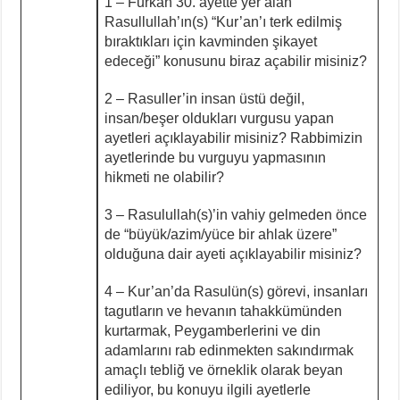
1 – Furkan 30. ayette yer alan
Rasullullah’ın(s) “Kur’an’ı terk edilmiş
bıraktıkları için kavminden şikayet
edeceği” konusunu biraz açabilir misiniz?
2 – Rasuller’in insan üstü değil,
insan/beşer oldukları vurgusu yapan
ayetleri açıklayabilir misiniz? Rabbimizin
ayetlerinde bu vurguyu yapmasının
hikmeti ne olabilir?
3 – Rasulullah(s)’in vahiy gelmeden önce
de “büyük/azim/yüce bir ahlak üzere”
olduğuna dair ayeti açıklayabilir misiniz?
4 – Kur’an’da Rasulün(s) görevi, insanları
tagutların ve hevanın tahakkümünden
kurtarmak, Peygamberlerini ve din
adamlarını rab edinmekten sakındırmak
amaçlı tebliğ ve örneklik olarak beyan
ediliyor, bu konuyu ilgili ayetlerle