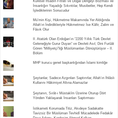
Küresel İfsadın Fıtratı ve Doğal Dengeyi Bozması ile
İnsanlığın Yaşadığı Sıkıntılar, Musibetler, Hep Kendi
İşlediklerinin Sonucudur
Mü’min Kişi, Hükmetme Makamında Yer Aldığında
Allah’ın İndirdikleriyle Hükmetmez İse Kâfir, Zalim ve
Fâsık Olur
II. Atatürk Olan Erdoğan’ın “2200 Yıllık Türk Devlet
Geleneğiyle Gurur Duyan” ve Devleti Asıl, Dini Furûât
Gören “Milliyetçi”liği Müslümanları Dönüştürüyor – II.
Bölüm
MHP kurucu genel başkanlığından İslami kimliğe
Şeytanlar, Sadece Azgınları Saptırırlar, Allah’ın İhlâslı
Kullarını Hâkimiyet Altına Alamazlar
Şeytanın, Sırât-ı Müstakîm Üzerine Oturup Dört
Yönden Yaklaşarak İnsanları Saptırması
İstikameti Korumada Titiz, Akıdeye Sadakatte
Tavizsiz Bir Müslüman Tevhidî Mücadelede Fedakâr
Dava Adamı, Kardeşim Ahmed Kalkan