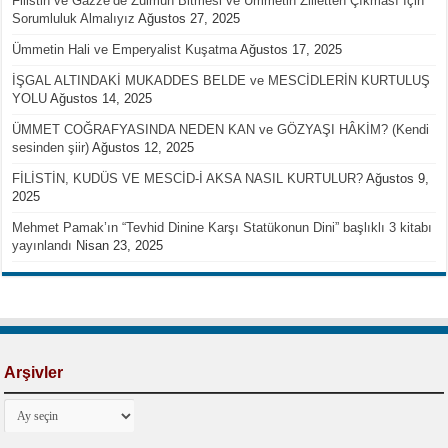
Filistin ve Gazze’de Zulmün Bitmesi ve Ümmetin Zilletten Çıkması İçin
Sorumluluk Almalıyız
Ağustos 27, 2025
Ümmetin Hali ve Emperyalist Kuşatma
Ağustos 17, 2025
İŞGAL ALTINDAKİ MUKADDES BELDE ve MESCİDLERİN KURTULUŞ
YOLU
Ağustos 14, 2025
ÜMMET COĞRAFYASINDA NEDEN KAN ve GÖZYAŞI HÂKİM? (Kendi
sesinden şiir)
Ağustos 12, 2025
FİLİSTİN, KUDÜS VE MESCİD-İ AKSA NASIL KURTULUR?
Ağustos 9,
2025
Mehmet Pamak’ın “Tevhid Dinine Karşı Statükonun Dini” başlıklı 3 kitabı
yayınlandı
Nisan 23, 2025
Arşivler
Arşivler