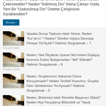
Çekinmediler? Neden “İndirilmiş Din” Adına Çıkılan Yolda
Yeni Bir “Uydurulmuş Din” Üretme Çelişkisine
Sürüklendiler?
Devamı »
Vasatta Durup Toplumu Islah Yerine, Neden
“Kur’an’cı”-“Hadisci” Denilen Uçlara Savrulup
Fitneye Yol Açıldı? Halimizi Sorgulamak – 7
Ocak 9, 2021
Neden, Hak Ölçülerle Uyaran Mü’minleri Dışlayıp
İmanına Zulüm Bulaştıranları “Veli” Edindik?
Halimizi Sorgulamak – 6
Ocak 5, 2021
Neden, Gruplarımızı İstikamet Üzere
Koruyamadık? Neden Tevhidî İmanımız, Gruplar
Üstü Vahdetimize Yol Açmadı? Halimizi
Sorgulamak – 5
Ocak 2, 2021
Neden, Birbirimizi Islah Etmekte Başarısız Olduk?
Neden Hep Parçalanıp Bölündük ve “Vasat