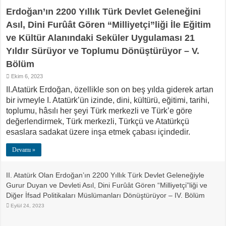
Erdoğan’ın 2200 Yıllık Türk Devlet Geleneğini
Asıl, Dini Furûât Gören “Milliyetçi”liği İle Eğitim
ve Kültür Alanındaki Seküler Uygulaması 21
Yıldır Sürüyor ve Toplumu Dönüştürüyor – V.
Bölüm
Ekim 6, 2023
II.Atatürk Erdoğan, özellikle son on beş yılda giderek artan
bir ivmeyle I. Atatürk’ün izinde, dini, kültürü, eğitimi, tarihi,
toplumu, hâsılı her şeyi Türk merkezli ve Türk’e göre
değerlendirmek, Türk merkezli, Türkçü ve Atatürkçü
esaslara sadakat üzere inşa etmek çabası içindedir.
Devamı »
II. Atatürk Olan Erdoğan’ın 2200 Yıllık Türk Devlet Geleneğiyle
Gurur Duyan ve Devleti Asıl, Dini Furûât Gören “Milliyetçi”liği ve
Diğer İfsad Politikaları Müslümanları Dönüştürüyor – IV. Bölüm
Eylül 24, 2023