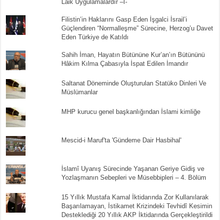
Laik Uygulamalardır –I-
Filistin’in Haklarını Gasp Eden İşgalci İsrail’i
Güçlendiren “Normalleşme” Sürecine, Herzog’u Davet
Eden Türkiye de Katıldı
Sahih İman, Hayatın Bütününe Kur’an’ın Bütününü
Hâkim Kılma Çabasıyla İspat Edilen İmandır
Saltanat Döneminde Oluşturulan Statüko Dinleri Ve
Müslümanlar
MHP kurucu genel başkanlığından İslami kimliğe
Mescid-i Maruf'ta 'Gündeme Dair Hasbihal'
İslamî Uyanış Sürecinde Yaşanan Geriye Gidiş ve
Yozlaşmanın Sebepleri ve Müsebbipleri – 4. Bölüm
15 Yıllık Mustafa Kamal İktidarında Zor Kullanılarak
Başarılamayan, İstikamet Krizindeki Tevhidî Kesimin
Desteklediği 20 Yıllık AKP İktidarında Gerçekleştirildi