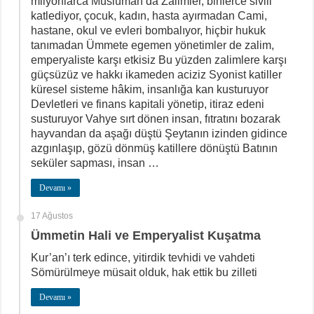
milyonlarca Müslüman’da Zalimler, binlerce sivili
katlediyor, çocuk, kadın, hasta ayırmadan Cami,
hastane, okul ve evleri bombalıyor, hiçbir hukuk
tanımadan Ümmete egemen yönetimler de zalim,
emperyaliste karşı etkisiz Bu yüzden zalimlere karşı
güçsüzüz ve hakkı ikameden aciziz Syonist katiller
küresel sisteme hâkim, insanlığa kan kusturuyor
Devletleri ve finans kapitali yönetip, itiraz edeni
susturuyor Vahye sırt dönen insan, fıtratını bozarak
hayvandan da aşağı düştü Şeytanın izinden gidince
azgınlaşıp, gözü dönmüş katillere dönüştü Batının
seküler sapması, insan …
Devamı »
17 Ağustos
Ümmetin Hali ve Emperyalist Kuşatma
Kur’an’ı terk edince, yitirdik tevhidi ve vahdeti
Sömürülmeye müsait olduk, hak ettik bu zilleti
Devamı »