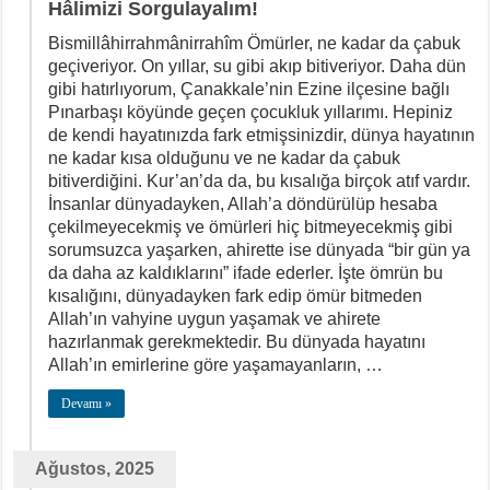
Hâlimizi Sorgulayalım!
Bismillâhirrahmânirrahîm Ömürler, ne kadar da çabuk
geçiveriyor. On yıllar, su gibi akıp bitiveriyor. Daha dün
gibi hatırlıyorum, Çanakkale’nin Ezine ilçesine bağlı
Pınarbaşı köyünde geçen çocukluk yıllarımı. Hepiniz
de kendi hayatınızda fark etmişsinizdir, dünya hayatının
ne kadar kısa olduğunu ve ne kadar da çabuk
bitiverdiğini. Kur’an’da da, bu kısalığa birçok atıf vardır.
İnsanlar dünyadayken, Allah’a döndürülüp hesaba
çekilmeyecekmiş ve ömürleri hiç bitmeyecekmiş gibi
sorumsuzca yaşarken, ahirette ise dünyada “bir gün ya
da daha az kaldıklarını” ifade ederler. İşte ömrün bu
kısalığını, dünyadayken fark edip ömür bitmeden
Allah’ın vahyine uygun yaşamak ve ahirete
hazırlanmak gerekmektedir. Bu dünyada hayatını
Allah’ın emirlerine göre yaşamayanların, …
Devamı »
Ağustos, 2025