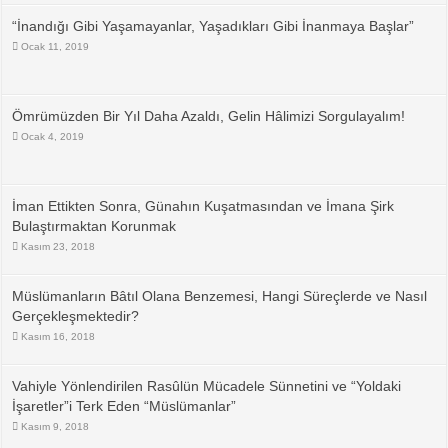
“İnandığı Gibi Yaşamayanlar, Yaşadıkları Gibi İnanmaya Başlar”
Ocak 11, 2019
Ömrümüzden Bir Yıl Daha Azaldı, Gelin Hâlimizi Sorgulayalım!
Ocak 4, 2019
İman Ettikten Sonra, Günahın Kuşatmasından ve İmana Şirk
Bulaştırmaktan Korunmak
Kasım 23, 2018
Müslümanların Bâtıl Olana Benzemesi, Hangi Süreçlerde ve Nasıl
Gerçekleşmektedir?
Kasım 16, 2018
Vahiyle Yönlendirilen Rasûlün Mücadele Sünnetini ve “Yoldaki
İşaretler”i Terk Eden “Müslümanlar”
Kasım 9, 2018