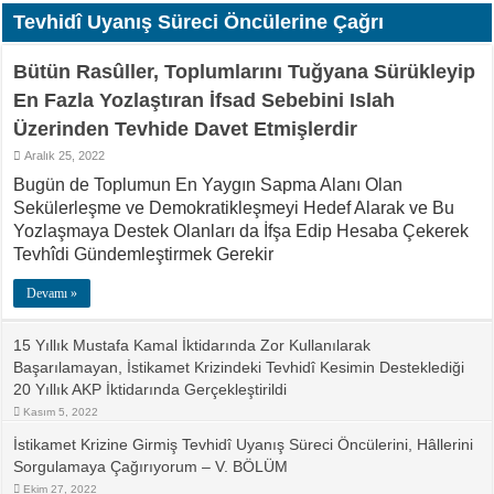
Tevhidî Uyanış Süreci Öncülerine Çağrı
Bütün Rasûller, Toplumlarını Tuğyana Sürükleyip
En Fazla Yozlaştıran İfsad Sebebini Islah
Üzerinden Tevhide Davet Etmişlerdir
Aralık 25, 2022
Bugün de Toplumun En Yaygın Sapma Alanı Olan
Sekülerleşme ve Demokratikleşmeyi Hedef Alarak ve Bu
Yozlaşmaya Destek Olanları da İfşa Edip Hesaba Çekerek
Tevhîdi Gündemleştirmek Gerekir
Devamı »
15 Yıllık Mustafa Kamal İktidarında Zor Kullanılarak
Başarılamayan, İstikamet Krizindeki Tevhidî Kesimin Desteklediği
20 Yıllık AKP İktidarında Gerçekleştirildi
Kasım 5, 2022
İstikamet Krizine Girmiş Tevhidî Uyanış Süreci Öncülerini, Hâllerini
Sorgulamaya Çağırıyorum – V. BÖLÜM
Ekim 27, 2022