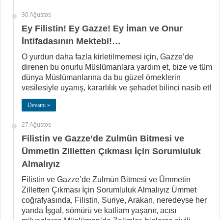
30 Ağustos
Ey Filistin! Ey Gazze! Ey İman ve Onur
İntifadasının Mektebi!…
O yurdun daha fazla kirletilmemesi için, Gazze’de
direnen bu onurlu Müslümanlara yardım et, bize ve tüm
dünya Müslümanlarına da bu güzel örneklerin
vesilesiyle uyanış, kararlılık ve şehadet bilinci nasib et!
Devamı »
27 Ağustos
Filistin ve Gazze’de Zulmün Bitmesi ve
Ümmetin Zilletten Çıkması İçin Sorumluluk
Almalıyız
Filistin ve Gazze’de Zulmün Bitmesi ve Ümmetin
Zilletten Çıkması İçin Sorumluluk Almalıyız Ümmet
coğrafyasında, Filistin, Suriye, Arakan, neredeyse her
yanda İşgal, sömürü ve katliam yaşanır, acısı