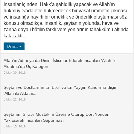
İnsanlar içinden, Hakk’a şahidlik yapacak ve Allah’ın
hükmüyle/adaletle hükmedecek bir vasat ümmetin çıkması
ve insanlığa hayırlı bir örneklik ve önderlik oluşturması söz
konusu olmadıkça, insanlık, şeytanın yolunda, heva ve
zanna dayalı bâtılın farklı versiyonlarının tahakkümü altında
kalacaktır.
Devamı »
Allah’ın Adını ya da Dinini İstismar Ederek İnsanları ‘Allah ile
Aldatma’da Üç Kategori
Mart 30, 2019
Şeytan ve Dostlarının En Etkili ve En Yaygın Kandırma Biçimi;
‘Allah ile Aldatma’
Mart 22, 2019
Şeytanın, Sırât-ı Müstakîm Üzerine Oturup Dört Yönden
Yaklaşarak İnsanları Saptırması
Mart 15, 2019