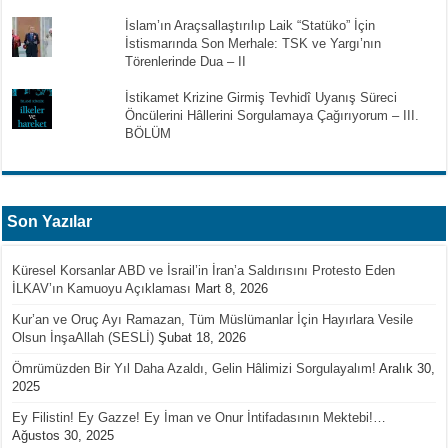
İslam’ın Araçsallaştırılıp Laik “Statüko” İçin
İstismarında Son Merhale: TSK ve Yargı’nın
Törenlerinde Dua – II
İstikamet Krizine Girmiş Tevhidî Uyanış Süreci
Öncülerini Hâllerini Sorgulamaya Çağırıyorum – III.
BÖLÜM
Son Yazılar
Küresel Korsanlar ABD ve İsrail’in İran’a Saldırısını Protesto Eden
İLKAV’ın Kamuoyu Açıklaması
Mart 8, 2026
Kur’an ve Oruç Ayı Ramazan, Tüm Müslümanlar İçin Hayırlara Vesile
Olsun İnşaAllah (SESLİ)
Şubat 18, 2026
Ömrümüzden Bir Yıl Daha Azaldı, Gelin Hâlimizi Sorgulayalım!
Aralık 30,
2025
Ey Filistin! Ey Gazze! Ey İman ve Onur İntifadasının Mektebi!…
Ağustos 30, 2025