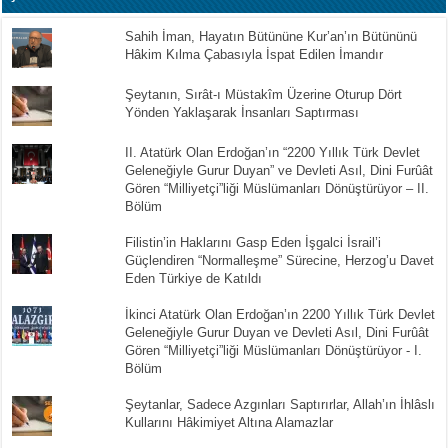
Sahih İman, Hayatın Bütününe Kur’an’ın Bütününü
Hâkim Kılma Çabasıyla İspat Edilen İmandır
Şeytanın, Sırât-ı Müstakîm Üzerine Oturup Dört
Yönden Yaklaşarak İnsanları Saptırması
II. Atatürk Olan Erdoğan’ın “2200 Yıllık Türk Devlet
Geleneğiyle Gurur Duyan” ve Devleti Asıl, Dini Furûât
Gören “Milliyetçi”liği Müslümanları Dönüştürüyor – II.
Bölüm
Filistin’in Haklarını Gasp Eden İşgalci İsrail’i
Güçlendiren “Normalleşme” Sürecine, Herzog’u Davet
Eden Türkiye de Katıldı
İkinci Atatürk Olan Erdoğan’ın 2200 Yıllık Türk Devlet
Geleneğiyle Gurur Duyan ve Devleti Asıl, Dini Furûât
Gören “Milliyetçi”liği Müslümanları Dönüştürüyor - I.
Bölüm
Şeytanlar, Sadece Azgınları Saptırırlar, Allah’ın İhlâslı
Kullarını Hâkimiyet Altına Alamazlar