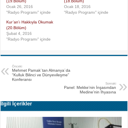
(19.Bölüm)
(18.Bölüm)
Ocak 26, 2016
Ocak 18, 2016
"Radyo Programı" içinde
"Radyo Programı" içinde
Kur’an’ı Hakkıyla Okumak
(20.Bölüm)
Şubat 4, 2016
"Radyo Programı" içinde
Önceki
Mehmet Pamak´tan Almanya´da
“Kulluk Bilinci ve Dünyevileşme”
Konferansı
Sonraki
Panel: Mekke’nin İnşasından
Medine’nin İhyasına
İlgili İçerikler