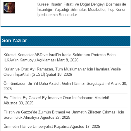
Küresel İfsadın Fıtratı ve Doğal Dengeyi Bozması ile
İnsanlığın Yaşadığı Sıkıntılar, Musibetler, Hep Kendi
İşlediklerinin Sonucudur
Son Yazılar
Küresel Korsanlar ABD ve İsrail’in İran’a Saldırısını Protesto Eden
İLKAV’ın Kamuoyu Açıklaması
Mart 8, 2026
Kur’an ve Oruç Ayı Ramazan, Tüm Müslümanlar İçin Hayırlara Vesile
Olsun İnşaAllah (SESLİ)
Şubat 18, 2026
Ömrümüzden Bir Yıl Daha Azaldı, Gelin Hâlimizi Sorgulayalım!
Aralık 30,
2025
Ey Filistin! Ey Gazze! Ey İman ve Onur İntifadasının Mektebi!…
Ağustos 30, 2025
Filistin ve Gazze’de Zulmün Bitmesi ve Ümmetin Zilletten Çıkması İçin
Sorumluluk Almalıyız
Ağustos 27, 2025
Ümmetin Hali ve Emperyalist Kuşatma
Ağustos 17, 2025