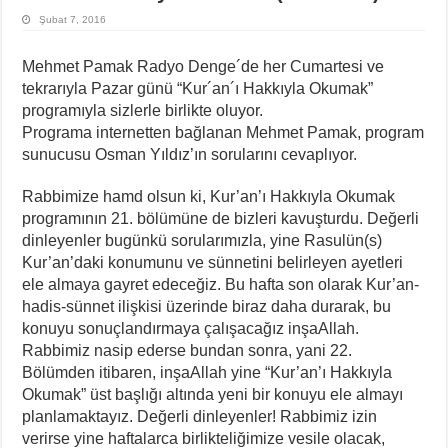
Şubat 7, 2016
Mehmet Pamak Radyo Denge´de her Cumartesi ve
tekrarıyla Pazar günü “Kur´an´ı Hakkıyla Okumak”
programıyla sizlerle birlikte oluyor.
Programa internetten bağlanan Mehmet Pamak, program
sunucusu Osman Yıldız’ın sorularını cevaplıyor.
Rabbimize hamd olsun ki, Kur’an’ı Hakkıyla Okumak
programının 21. bölümüne de bizleri kavuşturdu. Değerli
dinleyenler bugünkü sorularımızla, yine Rasulün(s)
Kur’an’daki konumunu ve sünnetini belirleyen ayetleri
ele almaya gayret edeceğiz. Bu hafta son olarak Kur’an-
hadis-sünnet ilişkisi üzerinde biraz daha durarak, bu
konuyu sonuçlandırmaya çalışacağız inşaAllah.
Rabbimiz nasip ederse bundan sonra, yani 22.
Bölümden itibaren, inşaAllah yine “Kur’an’ı Hakkıyla
Okumak” üst başlığı altında yeni bir konuyu ele almayı
planlamaktayız. Değerli dinleyenler! Rabbimiz izin
verirse yine haftalarca birlikteliğimize vesile olacak,