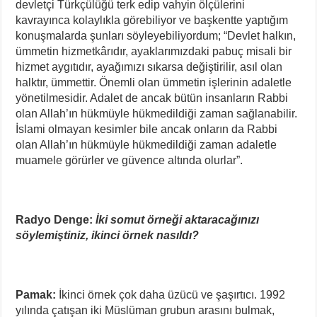
devletçi Türkçülüğü terk edip vahyin ölçülerini
kavrayınca kolaylıkla görebiliyor ve başkentte yaptığım
konuşmalarda şunları söyleyebiliyordum; “Devlet halkın,
ümmetin hizmetkârıdır, ayaklarımızdaki pabuç misali bir
hizmet aygıtıdır, ayağımızı sıkarsa değiştirilir, asıl olan
halktır, ümmettir. Önemli olan ümmetin işlerinin adaletle
yönetilmesidir. Adalet de ancak bütün insanların Rabbi
olan Allah’ın hükmüyle hükmedildiği zaman sağlanabilir.
İslami olmayan kesimler bile ancak onların da Rabbi
olan Allah’ın hükmüyle hükmedildiği zaman adaletle
muamele görürler ve güvence altında olurlar”.
Radyo Denge:
İki somut örneği aktaracağınızı
söylemiştiniz, ikinci örnek nasıldı?
Pamak:
İkinci örnek çok daha üzücü ve şaşırtıcı. 1992
yılında çatışan iki Müslüman grubun arasını bulmak,