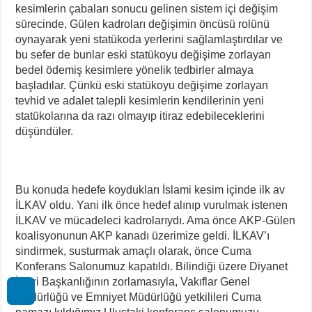
kesimlerin çabaları sonucu gelinen sistem içi değişim
sürecinde, Gülen kadroları değişimin öncüsü rolünü
oynayarak yeni statükoda yerlerini sağlamlaştırdılar ve
bu sefer de bunlar eski statükoyu değişime zorlayan
bedel ödemiş kesimlere yönelik tedbirler almaya
başladılar. Çünkü eski statükoyu değişime zorlayan
tevhid ve adalet talepli kesimlerin kendilerinin yeni
statükolarına da razı olmayıp itiraz edebileceklerini
düşündüler.
Bu konuda hedefe koydukları İslami kesim içinde ilk av
İLKAV oldu. Yani ilk önce hedef alınıp vurulmak istenen
İLKAV ve mücadeleci kadrolarıydı. Ama önce AKP-Gülen
koalisyonunun AKP kanadı üzerimize geldi. İLKAV’ı
sindirmek, susturmak amaçlı olarak, önce Cuma
Konferans Salonumuz kapatıldı. Bilindiği üzere Diyanet
İşleri Başkanlığının zorlamasıyla, Vakıflar Genel
Müdürlüğü ve Emniyet Müdürlüğü yetkilileri Cuma