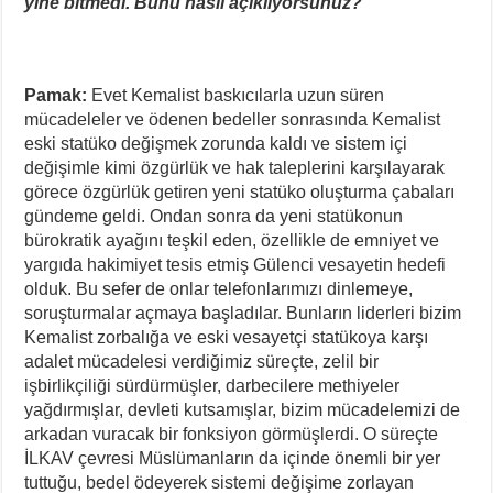
yine bitmedi. Bunu nasıl açıklıyorsunuz?
Pamak:
Evet Kemalist baskıcılarla uzun süren
mücadeleler ve ödenen bedeller sonrasında Kemalist
eski statüko değişmek zorunda kaldı ve sistem içi
değişimle kimi özgürlük ve hak taleplerini karşılayarak
görece özgürlük getiren yeni statüko oluşturma çabaları
gündeme geldi. Ondan sonra da yeni statükonun
bürokratik ayağını teşkil eden, özellikle de emniyet ve
yargıda hakimiyet tesis etmiş Gülenci vesayetin hedefi
olduk. Bu sefer de onlar telefonlarımızı dinlemeye,
soruşturmalar açmaya başladılar. Bunların liderleri bizim
Kemalist zorbalığa ve eski vesayetçi statükoya karşı
adalet mücadelesi verdiğimiz süreçte, zelil bir
işbirlikçiliği sürdürmüşler, darbecilere methiyeler
yağdırmışlar, devleti kutsamışlar, bizim mücadelemizi de
arkadan vuracak bir fonksiyon görmüşlerdi. O süreçte
İLKAV çevresi Müslümanların da içinde önemli bir yer
tuttuğu, bedel ödeyerek sistemi değişime zorlayan