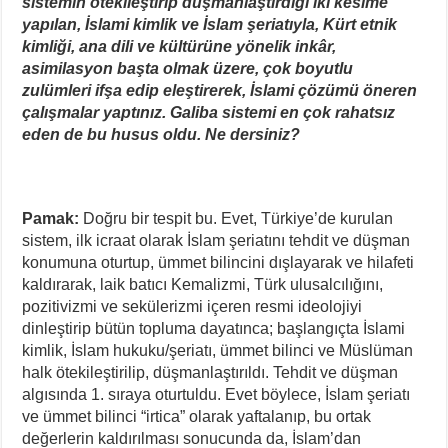
sistemin ötekileştirip düşmanlaştırdığı iki kesime
yapılan, İslami kimlik ve İslam şeriatıyla, Kürt etnik
kimliği, ana dili ve kültürüne yönelik inkâr,
asimilasyon başta olmak üzere, çok boyutlu
zulümleri ifşa edip eleştirerek, İslami çözümü öneren
çalışmalar yaptınız. Galiba sistemi en çok rahatsız
eden de bu husus oldu. Ne dersiniz?
Pamak:
Doğru bir tespit bu. Evet, Türkiye’de kurulan
sistem, ilk icraat olarak İslam şeriatını tehdit ve düşman
konumuna oturtup, ümmet bilincini dışlayarak ve hilafeti
kaldırarak, laik batıcı Kemalizmi, Türk ulusalcılığını,
pozitivizmi ve sekülerizmi içeren resmi ideolojiyi
dinleştirip bütün topluma dayatınca; başlangıçta İslami
kimlik, İslam hukuku/şeriatı, ümmet bilinci ve Müslüman
halk ötekileştirilip, düşmanlaştırıldı. Tehdit ve düşman
algısında 1. sıraya oturtuldu. Evet böylece, İslam şeriatı
ve ümmet bilinci “irtica” olarak yaftalanıp, bu ortak
değerlerin kaldırılması sonucunda da, İslam’dan