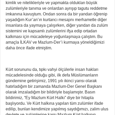
kimlik ve nitelikleriyle ve yapmakta oldukları büyük
zulümleriyle tanıma ve onlardan ayrışıp tagutu reddetme
imkanına kavuştum. Ondan sonra da bir yandan öğrenip
yaşadığım Kur’an’ın kurtarıcı mesajını merhametle diğer
insanlara da yaymaya çalışırken, diğer yandan da zulüm
sistemini ve kapsamlı zulümlerini ifşa edip ortadan
kalkması için mücadeleye yoğunlaşmaya çalıştım. Bu
amaçla İLKAV ve Mazlum-Der’i kurmaya yöneldiğimizi
daha önce ifade etmiştim.
Kürt sorununu da, tıpkı vahyi ölçülerle insan hakları
mücadelesinde olduğu gibi, ilk defa Müslümanların
gündemine getirişimiz, 1991 yılı ikinci yarısı olarak
hatırladığım bir zamanda Mazlum-Der Genel Başkanı
olarak imzaladığım bir bildiriyle başlamıştır. Basın
bildirimiz, “Ey Mazlum Kürt Halkı” diye bir hitapla
başlıyordu. Ve Kürt halkına yapılan tüm zulümler ifade
edilip, bunları kendimize yapılmış saydığımızı, zalim ulus
devlete ve zulümlerine karşı Mazlum Kürt halkının