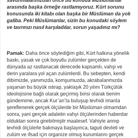
savunmalarınızdan önce bu konuda Müslümanlar
arasında başka örneğe rastlamıyoruz. Kürt sorunu
konusunda iki kitabı olan başka bir Müslüman da yok
galiba. Peki Müslümanlar, sizin bu konudaki söylem
ve tavrınızı nasıl karşıladılar, sorun yaşadınız mı?
Pamak:
Daha önce söylediğim gibi, Kürt halkına yönelik
baskı, yasak ve çok boyutlu zulümler gerçekten de
dünyada az rastlanacak derecede kapsamlı, vahşi ve
derin yaralara yol açan zulümlerdi. Bu sebepten, kendi
dibimizde, yanımızda, komşumuzda, akrabalarımızda
yaşanan bu büyük ıstırap, yaklaşık 20 yılını Türkçülük
ideolojisine bağlı olarak geçirmiş birisi olarak benim
gündemime, ancak Kur’an’la buluşup tevhidi imanla
şereflenerek gerçek ölçülerde bir Müslüman olmamdan
sonra, yani gerçek adaletin vahyi ölçülerinden haberdar
olduktan sonra girebilmiştir maalesef. Vahiyle arınıp
tevhidi ölçülerle bakmaya başlayınca, taguti devleti ve
zulüm ve ifsad için organize olmuş kurumlarını gerçek