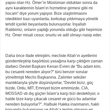
yapısı olan Hz. Ömer’in Müslüman olduktan sonra da
aynı karakterinin İslam’ın hizmetine girmesi gibi mi
hocam” diye yorum yapıyor. Bize ulaştırılmasını
istedikleri bazı uyarılarda, korkutup yıldırmaya yönelik
tehdit içerikli beyanlarda bulunuyorlar. İnşallah
Rabbimiz, onların yaptığı yorumda olduğu gibi hepimize
Hz. Ömer misali cesur, onurlu ve adil olmayı nasip eder.
Daha önce ifade etmiştim, mecliste Allah’ın ayetlerini
gündemleştirip başörtüsü yasağına karşı çıktığım zaman
darbeci Devlet Başkanı Kenan Evren de “Bu adam kim,
bu cesareti nereden alıyor?” türü benzer sorular
yöneltmişti Meclis Başkanına. Zalimler seküler
mantıklarıyla şöyle düşünüyorlar, “Devlet biziz, güç
bizde, Ordu, MİT, Emniyet bizim emrimizde, CIA,
MOSSAD vb dış güçler İslam’a karşı bizi destekliyor, o
halde bize karşı çıkacak cesaret ve gücü bu adamlar
nereden buluyorlar?”. Halbuki Hakka inanmanın, haklı
konumda bulunmanın ve Allah’a teslim olmanın en