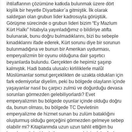
ihtilaflarının çözümüne katkıda bulunmak üzere dört
kişilik bir heyetle Diyarbakır’a gitmiştik. İlk olarak
saldırgan olan grubun lider kadrosuyla görüştük.
Görüşme sürecinde o grubun lideri bizim “Ey Mazlum
Kürt Halkı” hitabıyla yayınladığımız o bildiriye atıfta
bulunarak, bunu doğru bulmadıklarını, bizi bu sebeple
kınadıklarını ifade ederek, Kürt sorunu diye bir sorunun
bulunmadığına ve bunun bir Amerikan uydurması,
emperyalizmin bir oyunu olduğuna dair şaşırtıcı
beyanlarda bulundu. Gerçekten de hepimiz şaşırıp
kalmıştık. Hadi batıda ulusalcı kirliliklerle malûl
Müslümanlar somut gerçeklikten de uzakta oldukları için
fark edemiyorlar diyelim, peki bu bölgede olayların içinde
yaşayanlar nasıl bu çarpıcı zulmü ve doğurduğu devasa
sorunları görmezden gelebiliyorlardı? Evet
emperyalizmin bu bölgede oyunlar içinde olduğu doğru
da, bunun olması, bu bölgede TC Devletinin
emperyalizme de hizmet sunan bu zulüm bataklığını
oluşturmuş olduğu gerçeğini görmezden gelmeye sebep
olabilir mi? Kitaplarımda uzun uzun tahlil ettiğim bu