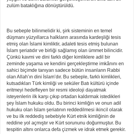
zulüm bataklığına dönüştürüldü.
Bu sebeple bilinmelidir ki, şirk sisteminin en temel
düşmanı yüzyıllarca halkların arasında kardeşliği tesis
etmiş olan İslami kimliktir, adaleti tesis etmiş bulunan
İslam şeriatıdır ve birliği sağlamış olan ümmet bilincidir.
Çünkü kavmi ve dini farklı diğer kimliklere adil bir
zeminde yaşama ve kendini gerçekleştirme imkânını en
sahici biçimde tanıyan sadece bütün insanların Rabbi
olan Allah’ın dini İslam’dır. Bu sebeple, farklı kimlikleri,
kutsadıkları Türk kimliği ve seküler Batı kültürü içinde
eritmeyi hedefleyen bir resmi ideoloji dayatmak
isteyenlerin ilk karşı çıkıp ortadan kaldırmak istedikleri
şey İslam hukuku oldu. Bu birinci kimliğin ve onun adil
hukuku olan İslam şeriatının reddedilmesi ikincil olarak
ve bu ilk reddediş sebebiyle Kürt etnik kimliğinin de
reddine yol açmıştır ve Kürt sorununu doğurmuştur. Bu
tespitin altını onlarca defa çizmek ve idrak etmek gerekir.