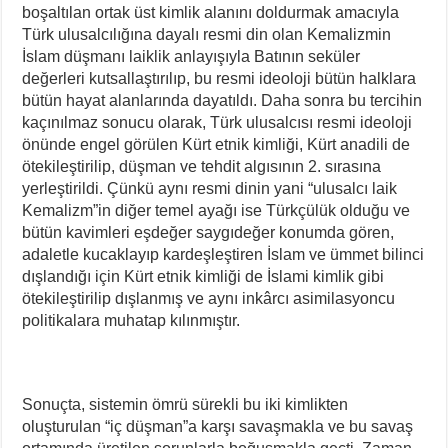
boşaltılan ortak üst kimlik alanını doldurmak amacıyla
Türk ulusalcılığına dayalı resmi din olan Kemalizmin
İslam düşmanı laiklik anlayışıyla Batının seküler
değerleri kutsallaştırılıp, bu resmi ideoloji bütün halklara
bütün hayat alanlarında dayatıldı. Daha sonra bu tercihin
kaçınılmaz sonucu olarak, Türk ulusalcısı resmi ideoloji
önünde engel görülen Kürt etnik kimliği, Kürt anadili de
ötekileştirilip, düşman ve tehdit algısının 2. sırasına
yerleştirildi. Çünkü aynı resmi dinin yani “ulusalcı laik
Kemalizm”in diğer temel ayağı ise Türkçülük olduğu ve
bütün kavimleri eşdeğer saygıdeğer konumda gören,
adaletle kucaklayıp kardeşleştiren İslam ve ümmet bilinci
dışlandığı için Kürt etnik kimliği de İslami kimlik gibi
ötekileştirilip dışlanmış ve aynı inkârcı asimilasyoncu
politikalara muhatap kılınmıştır.
Sonuçta, sistemin ömrü sürekli bu iki kimlikten
oluşturulan “iç düşman”a karşı savaşmakla ve bu savaş