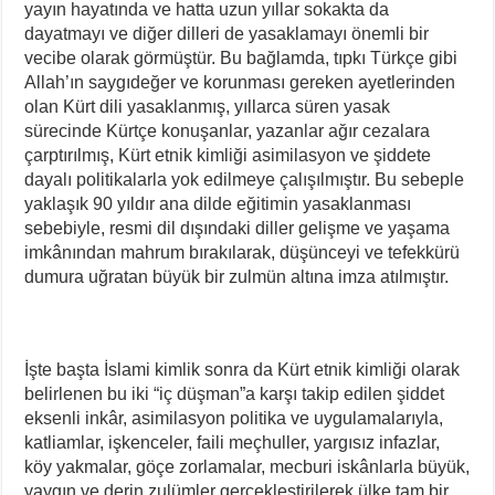
yayın hayatında ve hatta uzun yıllar sokakta da
dayatmayı ve diğer dilleri de yasaklamayı önemli bir
vecibe olarak görmüştür. Bu bağlamda, tıpkı Türkçe gibi
Allah’ın saygıdeğer ve korunması gereken ayetlerinden
olan Kürt dili yasaklanmış, yıllarca süren yasak
sürecinde Kürtçe konuşanlar, yazanlar ağır cezalara
çarptırılmış, Kürt etnik kimliği asimilasyon ve şiddete
dayalı politikalarla yok edilmeye çalışılmıştır. Bu sebeple
yaklaşık 90 yıldır ana dilde eğitimin yasaklanması
sebebiyle, resmi dil dışındaki diller gelişme ve yaşama
imkânından mahrum bırakılarak, düşünceyi ve tefekkürü
dumura uğratan büyük bir zulmün altına imza atılmıştır.
İşte başta İslami kimlik sonra da Kürt etnik kimliği olarak
belirlenen bu iki “iç düşman”a karşı takip edilen şiddet
eksenli inkâr, asimilasyon politika ve uygulamalarıyla,
katliamlar, işkenceler, faili meçhuller, yargısız infazlar,
köy yakmalar, göçe zorlamalar, mecburi iskânlarla büyük,
yaygın ve derin zulümler gerçekleştirilerek ülke tam bir