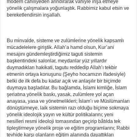
modern cahiliyeden arındırarak vahiyle inşa etmeye
yönelik çalışmalara yoğunlaştık. Rabbimiz kabul etsin ve
bereketlendirsin inşallah.
Bu minvalde, sisteme ve zulümlerine yönelik kapsamlı
mücadelelere giriştik. Allah’a hamd olsun, Kur’ani
mesajını gündemleştirdiğimiz taguti sistemin
başkentindeki salonlar, meydanlar yüz yıllardır
duymadıkları hakikati, tagutu reddedip Allah’ı tekbir
etmenin ortaya konuşunu (Şeyho hocamızın ifadesiyle)
belki de ilk defa bu kadar açık ve anlaşılır bir biçimde
duymaya başladılar. Bu bağlamda, İslami kimliğe, İslam
şeriatına yönelik baskı, yasak, zulümlere yol açan
anayasa, yasa ve yönetmelikleri; İslam’ı ve Müslümanları
dönüştürmeye, laik sistemin razı olduğu biçime sokmaya
yönelik ideolojik yayın ve kültür politikalarını; yeni
nesilleri resmi ideoloji tornasından geçirip bâtılda tek
tipleştirmeye yönelik proje ve eğitim programlarını; Rabbi
tevhide karşı olanların eğitim alanında dayattıkları