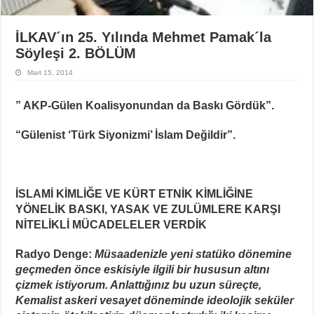
İLKAV´ın 25. Yılında Mehmet Pamak´la
Söyleşi 2. BÖLÜM
Mart 15, 2014
” AKP-Gülen Koalisyonundan da Baskı Gördük”.
“Gülenist ‘Türk Siyonizmi’ İslam Değildir”.
İSLAMİ KİMLİĞE VE KÜRT ETNİK KİMLİĞİNE
YÖNELİK BASKI, YASAK VE ZULÜMLERE KARŞI
NİTELİKLİ MÜCADELELER VERDİK
Radyo Denge:
Müsaadenizle yeni statüko dönemine
geçmeden önce eskisiyle ilgili bir hususun altını
çizmek istiyorum. Anlattığınız bu uzun süreçte,
Kemalist askeri vesayet döneminde ideolojik seküler