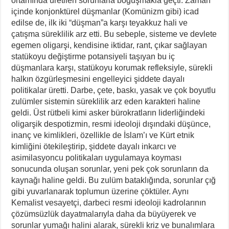
ortamında üretilen sorunlarla boğuşmakla geçti. Zaman
içinde konjonktürel düşmanlar (Komünizm gibi) icad
edilse de, ilk iki “düşman”a karşı teyakkuz hali ve
çatışma süreklilik arz etti. Bu sebeple, sisteme ve devlete
egemen oligarşi, kendisine iktidar, rant, çıkar sağlayan
statükoyu değiştirme potansiyeli taşıyan bu iç
düşmanlara karşı, statükoyu korumak refleksiyle, sürekli
halkın özgürleşmesini engelleyici şiddete dayalı
politikalar üretti. Darbe, çete, baskı, yasak ve çok boyutlu
zulümler sistemin süreklilik arz eden karakteri haline
geldi. Üst rütbeli kimi asker bürokratların liderliğindeki
oligarşik despotizmin, resmi ideoloji dışındaki düşünce,
inanç ve kimlikleri, özellikle de İslam’ı ve Kürt etnik
kimliğini ötekileştirip, şiddete dayalı inkarcı ve
asimilasyoncu politikaları uygulamaya koyması
sonucunda oluşan sorunlar, yeni pek çok sorunların da
kaynağı haline geldi. Bu zulüm bataklığında, sorunlar çığ
gibi yuvarlanarak toplumun üzerine çöktüler. Aynı
Kemalist vesayetçi, darbeci resmi ideoloji kadrolarının
çözümsüzlük dayatmalarıyla daha da büyüyerek ve
sorunlar yumağı halini alarak, sürekli kriz ve bunalımlara