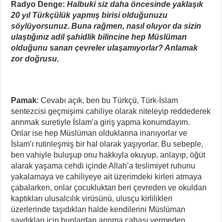
Radyo Denge:
Halbuki siz daha öncesinde yaklaşık
20 yıl Türkçülük yapmış birisi olduğunuzu
söylüyorsunuz. Buna rağmen, nasıl oluyor da sizin
ulaştığınız adil şahidlik bilincine hep Müslüman
olduğunu sanan çevreler ulaşamıyorlar? Anlamak
zor doğrusu.
Pamak
: Cevabı açık, ben bu Türkçü, Türk-İslam
sentezcisi geçmişimi cahiliye olarak niteleyip reddederek
arınmak suretiyle İslam’a giriş yapma konumdayım.
Onlar ise hep Müslüman olduklarına inanıyorlar ve
İslam’ı rutinleşmiş bir hal olarak yaşıyorlar. Bu sebeple,
ben vahiyle buluşup onu hakkıyla okuyup, anlayıp, öğüt
alarak yaşama cehdi içinde Allah’a teslimiyet ruhunu
yakalamaya ve cahiliyeye ait üzerimdeki kirleri atmaya
çabalarken, onlar çocukluktan beri çevreden ve okuldan
kaptıkları ulusalcılık virüsünü, ulusçu kirlilikleri
üzerlerinde taşıdıkları halde kendilerini Müslüman
saydıkları için bunlardan arınma çabası vermeden