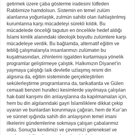
getirmek üzere çaba gösterme iradesini lütfeden
Rabbimize hamdolsun. Sistemin en temel zulüm
alanlarına yoğunlaştık, zulmün sahibi olan ilahlaştırılmış
kurumlarına karşı mücadeleyi sürekli kıldık. Bu
mücadelede önceliği tagutun en öncelikle hedef aldığı
İslami kimlik alanındaki ideolojik boyutlu zulümlere karşı
mücadeleye verdik. Bu bağlamda, alternatif eğitim ve
tebliğ çalışmalarıyla insanlarımızı zulümatın bu
kuşatmasından, zihinlerini işgalden kurtarmaya yönelik
programlar geliştirmeye çalıştık. Halkımızın Diyanet’in
yaymaya çalıştığı laik devletle uzlaşmış resmi din
algısına da, eğitim sisteminde gerçekleştirilen
sekülerleştirme programlarına da, tarikatlarda ve Gülen
cemaati benzeri hurafeci kesimlerde yayılmaya çalışılan
hak-batıl karışımı din anlayışlarına da kapılmamaları için,
hem bu din algılarındaki gayri İslamiliklere dikkat çekip
uyaran ve bunlardan korunmaya çağıran, hem de Kur’an
ve sünnet ışığında sahih din anlayışının temel imani
ilkelerini gündemlerine sokmaya çalışan çabalarımız
oldu. Sonuçta kendimizi ve çevremizi geleneksel ve