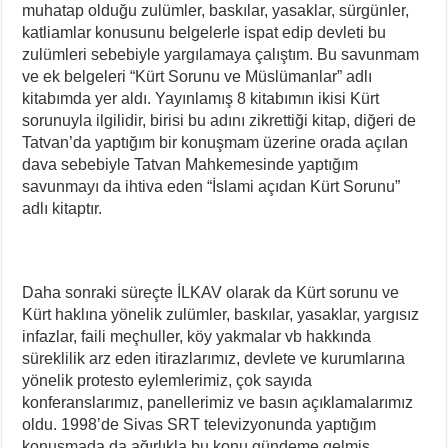
muhatap olduğu zulümler, baskılar, yasaklar, sürgünler,
katliamlar konusunu belgelerle ispat edip devleti bu
zulümleri sebebiyle yargılamaya çalıştım. Bu savunmam
ve ek belgeleri “Kürt Sorunu ve Müslümanlar” adlı
kitabımda yer aldı. Yayınlamış 8 kitabımın ikisi Kürt
sorunuyla ilgilidir, birisi bu adını zikrettiği kitap, diğeri de
Tatvan’da yaptığım bir konuşmam üzerine orada açılan
dava sebebiyle Tatvan Mahkemesinde yaptığım
savunmayı da ihtiva eden “İslami açıdan Kürt Sorunu”
adlı kitaptır.
Daha sonraki süreçte İLKAV olarak da Kürt sorunu ve
Kürt haklına yönelik zulümler, baskılar, yasaklar, yargısız
infazlar, faili meçhuller, köy yakmalar vb hakkında
süreklilik arz eden itirazlarımız, devlete ve kurumlarına
yönelik protesto eylemlerimiz, çok sayıda
konferanslarımız, panellerimiz ve basın açıklamalarımız
oldu. 1998’de Sivas SRT televizyonunda yaptığım
konuşmada da ağırlıkla bu konu gündeme gelmiş,