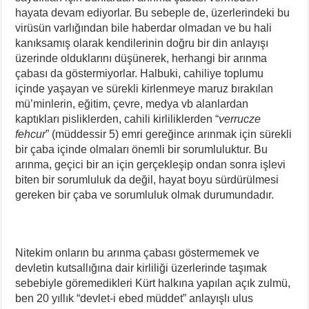
hayata devam ediyorlar. Bu sebeple de, üzerlerindeki bu
virüsün varlığından bile haberdar olmadan ve bu hali
kanıksamış olarak kendilerinin doğru bir din anlayışı
üzerinde olduklarını düşünerek, herhangi bir arınma
çabası da göstermiyorlar. Halbuki, cahiliye toplumu
içinde yaşayan ve sürekli kirlenmeye maruz bırakılan
mü’minlerin, eğitim, çevre, medya vb alanlardan
kaptıkları pisliklerden, cahili kirliliklerden “
verrucze
fehcur
” (müddessir 5) emri gereğince arınmak için sürekli
bir çaba içinde olmaları önemli bir sorumluluktur. Bu
arınma, geçici bir an için gerçekleşip ondan sonra işlevi
biten bir sorumluluk da değil, hayat boyu sürdürülmesi
gereken bir çaba ve sorumluluk olmak durumundadır.
Nitekim onların bu arınma çabası göstermemek ve
devletin kutsallığına dair kirliliği üzerlerinde taşımak
sebebiyle göremedikleri Kürt halkına yapılan açık zulmü,
ben 20 yıllık “devlet-i ebed müddet” anlayışlı ulus