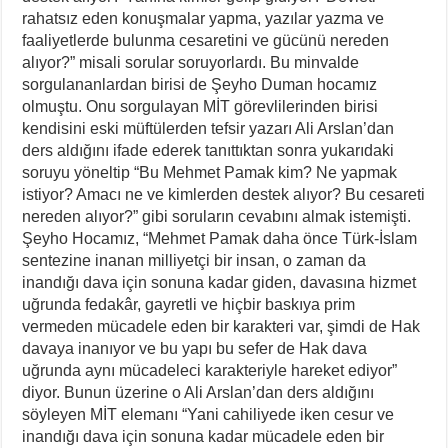
rahatsız eden konuşmalar yapma, yazılar yazma ve
faaliyetlerde bulunma cesaretini ve gücünü nereden
alıyor?” misali sorular soruyorlardı. Bu minvalde
sorgulananlardan birisi de Şeyho Duman hocamız
olmuştu. Onu sorgulayan MİT görevlilerinden birisi
kendisini eski müftülerden tefsir yazarı Ali Arslan’dan
ders aldığını ifade ederek tanıttıktan sonra yukarıdaki
soruyu yöneltip “Bu Mehmet Pamak kim? Ne yapmak
istiyor? Amacı ne ve kimlerden destek alıyor? Bu cesareti
nereden alıyor?” gibi soruların cevabını almak istemişti.
Şeyho Hocamız, “Mehmet Pamak daha önce Türk-İslam
sentezine inanan milliyetçi bir insan, o zaman da
inandığı dava için sonuna kadar giden, davasına hizmet
uğrunda fedakâr, gayretli ve hiçbir baskıya prim
vermeden mücadele eden bir karakteri var, şimdi de Hak
davaya inanıyor ve bu yapı bu sefer de Hak dava
uğrunda aynı mücadeleci karakteriyle hareket ediyor”
diyor. Bunun üzerine o Ali Arslan’dan ders aldığını
söyleyen MİT elemanı “Yani cahiliyede iken cesur ve
inandığı dava için sonuna kadar mücadele eden bir