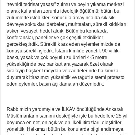
“tevhidi tedrisat yasası” zulmü ve beyin yıkama merkezi
olarak kullanılan zorunlu ideolojik öğütümü; bütün bu
zulümlerle istedikleri sonucu alamayınca da sık sık
devreye soktukları darbeleri, muhtıraları, sürekli kıldıkları
askeri vesayeti hedef aldık. Bütün bu konularda
konferanslar, paneller ve çok çeşitli etkinlikler
gerçekleştirdik. Süreklilik arz eden eylemlerimizde de
konuyu sürekli işledik. İslami kimliğe yönelik 90 yıllık
baskı, yasak ve çok boyutlu zulümleri 4-5 metre
yüksekliğinde bez pankartlara yazarak özet olarak
sıralayıp başkent meydan ve caddelerinde halkımıza
duyurarak itirazımızı yükselttik ve taguti sistemi protesto
eden eylemler, basın açıklamaları düzenledik.
Rabbimizin yardımıyla ve İLKAV öncülüğünde Ankaralı
Müslümanların samimi desteğiyle işte bu hedeflere 25 yıl
boyunca en net, en açık ve en ilkeli itirazları, eleştirileri
yönelttik. Halkımızı bütün bu konularda bilgilendirmeye,