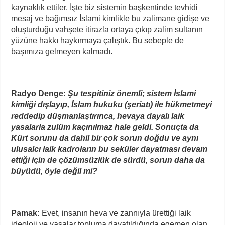
kaynaklık ettiler. İşte biz sistemin başkentinde tevhidi
mesaj ve bağımsız İslami kimlikle bu zalimane gidişe ve
oluşturduğu vahşete itirazla ortaya çıkıp zalim sultanın
yüzüne hakkı haykırmaya çalıştık. Bu sebeple de
başımıza gelmeyen kalmadı.
Radyo Denge:
Şu tespitiniz önemli; sistem İslami
kimliği dışlayıp, İslam hukuku (şeriatı) ile hükmetmeyi
reddedip düşmanlaştırınca, hevaya dayalı laik
yasalarla zulüm kaçınılmaz hale geldi. Sonuçta da
Kürt sorunu da dahil bir çok sorun doğdu ve aynı
ulusalcı laik kadroların bu seküler dayatması devam
ettiği için de çözümsüzlük de sürdü, sorun daha da
büyüdü, öyle değil mi?
Pamak:
Evet, insanın heva ve zannıyla ürettiği laik
ideoloji ve yasalar topluma dayatıldığında egemen olan