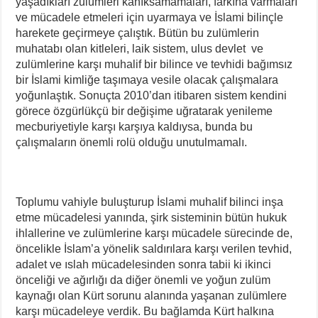
yaşadıkları zulümleri kanıksamamaları, farkına varmaları
ve mücadele etmeleri için uyarmaya ve İslami bilinçle
harekete geçirmeye çalıştık. Bütün bu zulümlerin
muhatabı olan kitleleri, laik sistem, ulus devlet ve
zulümlerine karşı muhalif bir bilince ve tevhidi bağımsız
bir İslami kimliğe taşımaya vesile olacak çalışmalara
yoğunlaştık. Sonuçta 2010’dan itibaren sistem kendini
görece özgürlükçü bir değişime uğratarak yenileme
mecburiyetiyle karşı karşıya kaldıysa, bunda bu
çalışmaların önemli rolü olduğu unutulmamalı.
Toplumu vahiyle buluşturup İslami muhalif bilinci inşa
etme mücadelesi yanında, şirk sisteminin bütün hukuk
ihlallerine ve zulümlerine karşı mücadele sürecinde de,
öncelikle İslam’a yönelik saldırılara karşı verilen tevhid,
adalet ve ıslah mücadelesinden sonra tabii ki ikinci
önceliği ve ağırlığı da diğer önemli ve yoğun zulüm
kaynağı olan Kürt sorunu alanında yaşanan zulümlere
karşı mücadeleye verdik. Bu bağlamda Kürt halkına