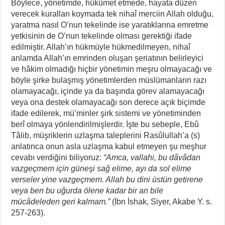
Böylece, yönetimde, hükümet etmede, hayata düzen
verecek kuralları koymada tek nihaî merciin Allah olduğu,
yaratma nasıl O’nun tekelinde ise yaratıklarına emretme
yetkisinin de O’nun tekelinde olması gerektiği ifade
edilmiştir. Allah’ın hükmüyle hükmedilmeyen, nihaî
anlamda Allah’ın emrinden oluşan şeriatının belirleyici
ve hâkim olmadığı hiçbir yönetimin meşru olmayacağı ve
böyle şirke bulaşmış yönetimlerden müslümanların razı
olamayacağı, içinde ya da başında görev alamayacağı
veya ona destek olamayacağı son derece açık biçimde
ifade edilerek, mü’minler şirk sistemi ve yönetiminden
berî olmaya yönlendirilmişlerdir. İşte bu sebeple, Ebû
Tâlib, müşriklerin uzlaşma taleplerini Rasûlullah’a (s)
anlatınca onun asla uzlaşma kabul etmeyen şu meşhur
cevabı verdiğini biliyoruz:
“Amca, vallahi, bu dâvâdan
vazgeçmem için güneşi sağ elime, ayı da sol elime
verseler yine vazgeçmem. Allah bu dini üstün getirene
veya ben bu uğurda ölene kadar bir an bile
mücâdeleden geri kalmam.”
(İbn İshak, Siyer, Akabe Y. s.
257-263).