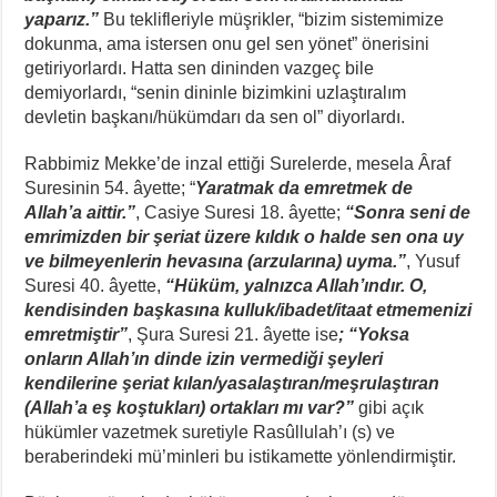
yaparız.”
Bu teklifleriyle müşrikler, “bizim sistemimize
dokunma, ama istersen onu gel sen yönet” önerisini
getiriyorlardı. Hatta sen dininden vazgeç bile
demiyorlardı, “senin dininle bizimkini uzlaştıralım
devletin başkanı/hükümdarı da sen ol” diyorlardı.
Rabbimiz Mekke’de inzal ettiği Surelerde, mesela Âraf
Suresinin 54. âyette; “
Yaratmak da emretmek de
Allah’a aittir.”
, Casiye Suresi 18. âyette;
“Sonra seni de
emrimizden bir şeriat üzere kıldık o halde sen ona uy
ve bilmeyenlerin hevasına (arzularına) uyma.”
, Yusuf
Suresi 40. âyette,
“
Hüküm, yalnızca Allah’ındır. O,
kendisinden başkasına kulluk/ibadet/itaat etmemenizi
emretmiştir”
, Şura Suresi 21. âyette ise
; “
Yoksa
onların Allah’ın dinde izin vermediği şeyleri
kendilerine şeriat kılan/yasalaştıran/meşrulaştıran
(Allah’a eş koştukları) ortakları mı var?”
gibi açık
hükümler vazetmek suretiyle Rasûllulah’ı (s) ve
beraberindeki mü’minleri bu istikamette yönlendirmiştir.