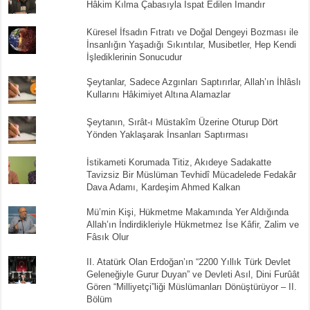
Hâkim Kılma Çabasıyla İspat Edilen İmandır
Küresel İfsadın Fıtratı ve Doğal Dengeyi Bozması ile
İnsanlığın Yaşadığı Sıkıntılar, Musibetler, Hep Kendi
İşlediklerinin Sonucudur
Şeytanlar, Sadece Azgınları Saptırırlar, Allah’ın İhlâslı
Kullarını Hâkimiyet Altına Alamazlar
Şeytanın, Sırât-ı Müstakîm Üzerine Oturup Dört
Yönden Yaklaşarak İnsanları Saptırması
İstikameti Korumada Titiz, Akıdeye Sadakatte
Tavizsiz Bir Müslüman Tevhidî Mücadelede Fedakâr
Dava Adamı, Kardeşim Ahmed Kalkan
Mü’min Kişi, Hükmetme Makamında Yer Aldığında
Allah’ın İndirdikleriyle Hükmetmez İse Kâfir, Zalim ve
Fâsık Olur
II. Atatürk Olan Erdoğan’ın “2200 Yıllık Türk Devlet
Geleneğiyle Gurur Duyan” ve Devleti Asıl, Dini Furûât
Gören “Milliyetçi”liği Müslümanları Dönüştürüyor – II.
Bölüm