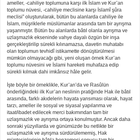
ameller, -cahiliye toplumuna karşı ilk İslam ve Kur’an
toplumu nüvesi, -cahiliye meclisine karşı İslamî şûra
meclisi” oluşturularak, bütün bu alanlarda cahiliye ile
İslam, müşriklerle müslümanlar arasında tam bir ayrışma
yaşanmıştır. Bütün bu alanlarda bâtıl olanla ayrışma ve
uzlaşmazlık ekseninde vahye dayalı özgün bir inşa
gerçekleştirilip sürekli kılınamazsa, davetin muhatabı
olan toplumun tevhidî istikamette dönüştürülmesi
mümkün olmayacağı gibi, yeni oluşan örnek Kur’an
toplumu nüvesini ve İslami hareketi muhafaza edip
sürekli kılmak dahi imkânsız hâle gelir.
İşte böyle bir örneklikle, Kur’an’da ve Rasûlün
önderliğindeki ilk Kur’an neslinin pratiğinde Hak ile bâtıl
arasında, farklı akıdelerin hayata yansıması olarak, hayat
tarzı, ameller ile sosyal ve siyasal yapılanma ve
itaat/ibadet edilecek merci bakımından tam bir
uzlaşmazlık ve ayrışma ortaya konulmuştur. Ancak daha
sonraki yüzyıllarda ve günümüzde bu netlikte bir
uzlaşmazlık ve ayrışma sürdürülememiş, Hak
müntesiplerinin bâtıla benzemesi sonucu tam bir