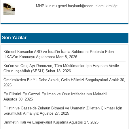
MHP kurucu genel başkanlığından İslami kimliğe
Son Yazılar
Küresel Korsanlar ABD ve İsrail’in İran’a Saldırısını Protesto Eden
İLKAV’ın Kamuoyu Açıklaması
Mart 8, 2026
Kur’an ve Oruç Ayı Ramazan, Tüm Müslümanlar İçin Hayırlara Vesile
Olsun İnşaAllah (SESLİ)
Şubat 18, 2026
Ömrümüzden Bir Yıl Daha Azaldı, Gelin Hâlimizi Sorgulayalım!
Aralık 30,
2025
Ey Filistin! Ey Gazze! Ey İman ve Onur İntifadasının Mektebi!…
Ağustos 30, 2025
Filistin ve Gazze’de Zulmün Bitmesi ve Ümmetin Zilletten Çıkması İçin
Sorumluluk Almalıyız
Ağustos 27, 2025
Ümmetin Hali ve Emperyalist Kuşatma
Ağustos 17, 2025