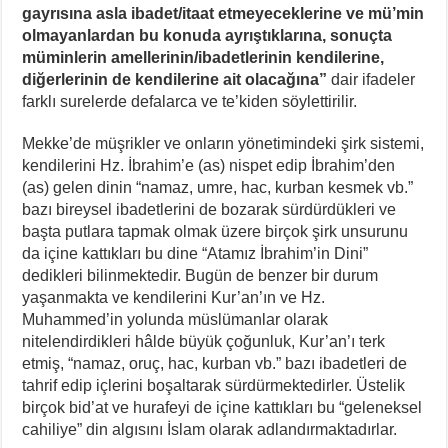
gayrısına asla ibadet/itaat etmeyeceklerine ve mü’min
olmayanlardan bu konuda ayrıştıklarına, sonuçta
müminlerin amellerinin/ibadetlerinin kendilerine,
diğerlerinin de kendilerine
ait olacağına”
dair ifadeler
farklı surelerde defalarca ve te’kiden söylettirilir.
Mekke’de müşrikler ve onların yönetimindeki şirk sistemi,
kendilerini Hz. İbrahim’e (as) nispet edip İbrahim’den
(as) gelen dinin “namaz, umre, hac, kurban kesmek vb.”
bazı bireysel ibadetlerini de bozarak sürdürdükleri ve
başta putlara tapmak olmak üzere birçok şirk unsurunu
da içine kattıkları bu dine “Atamız İbrahim’in Dini”
dedikleri bilinmektedir. Bugün de benzer bir durum
yaşanmakta ve kendilerini Kur’an’ın ve Hz.
Muhammed’in yolunda müslümanlar olarak
nitelendirdikleri hâlde büyük çoğunluk, Kur’an’ı terk
etmiş, “namaz, oruç, hac, kurban vb.” bazı ibadetleri de
tahrif edip içlerini boşaltarak sürdürmektedirler. Üstelik
birçok bid’at ve hurafeyi de içine kattıkları bu “geleneksel
cahiliye” din algısını İslam olarak adlandırmaktadırlar.