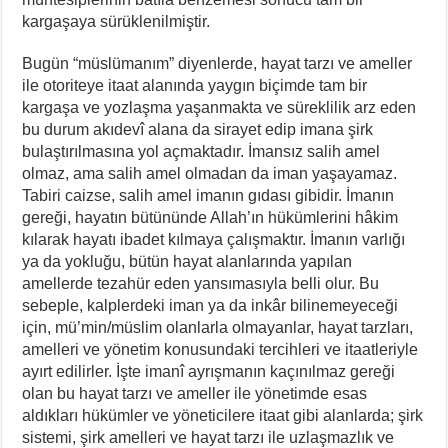
kargaşaya sürüklenilmiştir.
Bugün “müslümanım” diyenlerde, hayat tarzı ve ameller
ile otoriteye itaat alanında yaygın biçimde tam bir
kargaşa ve yozlaşma yaşanmakta ve süreklilik arz eden
bu durum akıdevî alana da sirayet edip imana şirk
bulaştırılmasına yol açmaktadır. İmansız salih amel
olmaz, ama salih amel olmadan da iman yaşayamaz.
Tabiri caizse, salih amel imanın gıdası gibidir. İmanın
gereği, hayatın bütününde Allah’ın hükümlerini hâkim
kılarak hayatı ibadet kılmaya çalışmaktır. İmanın varlığı
ya da yokluğu, bütün hayat alanlarında yapılan
amellerde tezahür eden yansımasıyla belli olur. Bu
sebeple, kalplerdeki iman ya da inkâr bilinemeyeceği
için, mü’min/müslim olanlarla olmayanlar, hayat tarzları,
amelleri ve yönetim konusundaki tercihleri ve itaatleriyle
ayırt edilirler. İşte imanî ayrışmanın kaçınılmaz gereği
olan bu hayat tarzı ve ameller ile yönetimde esas
aldıkları hükümler ve yöneticilere itaat gibi alanlarda; şirk
sistemi, şirk amelleri ve hayat tarzı ile uzlaşmazlık ve