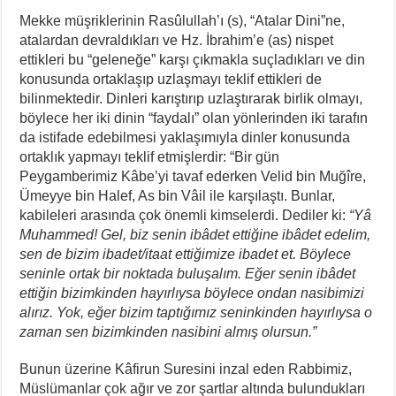
Mekke müşriklerinin Rasûlullah’ı (s), “Atalar Dini”ne,
atalardan devraldıkları ve Hz. İbrahim’e (as) nispet
ettikleri bu “geleneğe” karşı çıkmakla suçladıkları ve din
konusunda ortaklaşıp uzlaşmayı teklif ettikleri de
bilinmektedir. Dinleri karıştırıp uzlaştırarak birlik olmayı,
böylece her iki dinin “faydalı” olan yönlerinden iki tarafın
da istifade edebilmesi yaklaşımıyla dinler konusunda
ortaklık yapmayı teklif etmişlerdir: “Bir gün
Peygamberimiz Kâbe’yi tavaf ederken Velid bin Muğîre,
Ümeyye bin Halef, As bin Vâil ile karşılaştı. Bunlar,
kabileleri arasında çok önemli kimselerdi. Dediler ki:
“Yâ
Muhammed! Gel, biz senin ibâdet ettiğine ibâdet edelim,
sen de bizim ibadet/itaat ettiğimize ibadet et. Böylece
seninle ortak bir noktada buluşalım. Eğer senin ibâdet
ettiğin bizimkinden hayırlıysa böylece ondan nasibimizi
alırız. Yok, eğer bizim taptığımız seninkinden hayırlıysa o
zaman sen bizimkinden nasibini almış olursun.”
Bunun üzerine Kâfirun Suresini inzal eden Rabbimiz,
Müslümanlar çok ağır ve zor şartlar altında bulundukları