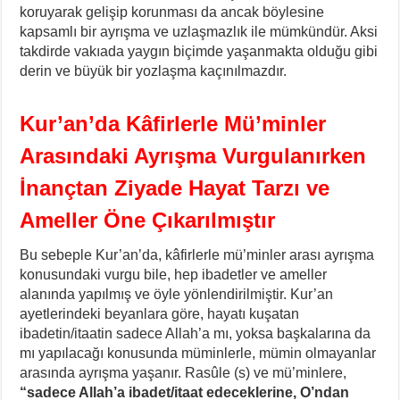
koruyarak gelişip korunması da ancak böylesine
kapsamlı bir ayrışma ve uzlaşmazlık ile mümkündür. Aksi
takdirde vakıada yaygın biçimde yaşanmakta olduğu gibi
derin ve büyük bir yozlaşma kaçınılmazdır.
Kur’an’da Kâfirlerle Mü’minler
Arasındaki Ayrışma Vurgulanırken
İnançtan Ziyade Hayat Tarzı ve
Ameller Öne Çıkarılmıştır
Bu sebeple Kur’an’da, kâfirlerle mü’minler arası ayrışma
konusundaki vurgu bile, hep ibadetler ve ameller
alanında yapılmış ve öyle yönlendirilmiştir. Kur’an
ayetlerindeki beyanlara göre, hayatı kuşatan
ibadetin/itaatin sadece Allah’a mı, yoksa başkalarına da
mı yapılacağı konusunda müminlerle, mümin olmayanlar
arasında ayrışma yaşanır. Rasûle (s) ve mü’minlere,
“sadece Allah’a ibadet/itaat edeceklerine, O’ndan