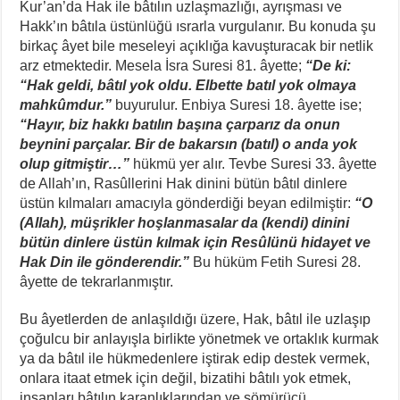
Kur’an’da Hak ile bâtılın uzlaşmazlığı, ayrışması ve
Hakk’ın bâtıla üstünlüğü ısrarla vurgulanır. Bu konuda şu
birkaç âyet bile meseleyi açıklığa kavuşturacak bir netlik
arz etmektedir. Mesela İsra Suresi 81. âyette;
“De ki:
“Hak geldi, bâtıl yok oldu. Elbette batıl yok olmaya
mahkûmdur.”
buyurulur. Enbiya Suresi 18. âyette ise;
“Hayır, biz hakkı batılın başına çarparız da onun
beynini parçalar. Bir de bakarsın (batıl) o anda yok
olup gitmiştir…”
hükmü yer alır. Tevbe Suresi 33. âyette
de Allah’ın, Rasûllerini Hak dinini bütün bâtıl dinlere
üstün kılmaları amacıyla gönderdiği beyan edilmiştir:
“
O
(Allah), müşrikler hoşlanmasalar da (kendi) dinini
bütün dinlere üstün kılmak için Resûlünü hidayet ve
Hak Din ile gönderendir.
”
Bu hüküm Fetih Suresi 28.
âyette de tekrarlanmıştır.
Bu âyetlerden de anlaşıldığı üzere, Hak, bâtıl ile uzlaşıp
çoğulcu bir anlayışla birlikte yönetmek ve ortaklık kurmak
ya da bâtıl ile hükmedenlere iştirak edip destek vermek,
onlara itaat etmek için değil, bizatihi bâtılı yok etmek,
insanları bâtılın karanlıklarından ve sömürücü