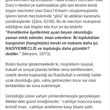
Daru’n-Nedve’ye katılmadıkları gibi tam tersine kendi
özgün meclisleri olan Daru’l-Erkam’ı oluşturmuşlardır.
İşlerini kendi meclislerinde “şûra” ile aldıkları kararlarla
yürütmüşlerdir. (Şûra, 42/38). Bu iki meclisin mukayese
edildiğine dair bilgiler bile Kur’an’da bildirilir:
“
Kendilerine âyetlerimiz ayan beyan okunduğu
zaman inkâr edenler, iman edenlere: İki topluluktan
hangisinin (hangimizin) mevki ve makamı
daha iyi,
NADİYE/
MECLİS
ve
topluluğu daha güzeldir?
dediler.”
(Meryem, 19/73).
Bütün bunlar göstermektedir ki, müşriklerin siyasal,
hukukî ve sosyal planda birlikte olma tekliflerinden,
üstelik devlet başkanlığı da Rasûlullah’a verildiği halde
uzak durulduğu gibi, vahiy gelmezden önce var olan
birliktelikler de sona erdirilmiştir.
Görüldüğü üzere vahyin yönlendirmesiyle gerçekleşen
Mekke’deki güzel örneğimizde; “-cahiliye inancına karşı
tevhidî iman, -cahiliye amellerine karşı İslami salih