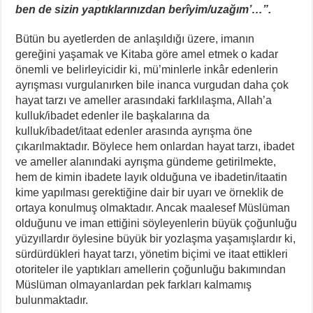
ben de sizin yaptıklarınızdan berîyim/uzağım’…”.
Bütün bu ayetlerden de anlaşıldığı üzere, imanın
gereğini yaşamak ve Kitaba göre amel etmek o kadar
önemli ve belirleyicidir ki, mü’minlerle inkâr edenlerin
ayrışması vurgulanırken bile inanca vurgudan daha çok
hayat tarzı ve ameller arasındaki farklılaşma, Allah’a
kulluk/ibadet edenler ile başkalarına da
kulluk/ibadet/itaat edenler arasında ayrışma öne
çıkarılmaktadır. Böylece hem onlardan hayat tarzı, ibadet
ve ameller alanındaki ayrışma gündeme getirilmekte,
hem de kimin ibadete layık olduğuna ve ibadetin/itaatin
kime yapılması gerektiğine dair bir uyarı ve örneklik de
ortaya konulmuş olmaktadır. Ancak maalesef Müslüman
olduğunu ve iman ettiğini söyleyenlerin büyük çoğunluğu
yüzyıllardır öylesine büyük bir yozlaşma yaşamışlardır ki,
sürdürdükleri hayat tarzı, yönetim biçimi ve itaat ettikleri
otoriteler ile yaptıkları amellerin çoğunluğu bakımından
Müslüman olmayanlardan pek farkları kalmamış
bulunmaktadır.