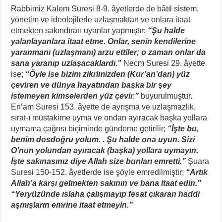
Rabbimiz Kalem Suresi 8-9. âyetlerde de bâtıl sistem,
yönetim ve ideolojilerle uzlaşmaktan ve onlara itaat
etmekten sakındıran uyarılar yapmıştır:
“Şu halde
yalanlayanlara itaat etme. Onlar, senin kendilerine
yaranmanı (uzlaşmanı) arzu ettiler; o zaman onlar da
sana yaranıp uzlaşacaklardı.”
Necm Suresi 29. âyette
ise;
“Öyle ise bizim zikrimizden (Kur’an’dan) yüz
çeviren ve dünya hayatından başka bir şey
istemeyen kimselerden yüz çevir.”
buyurulmuştur.
En’am Suresi 153. âyette de ayrışma ve uzlaşmazlık,
sırat-ı müstakime uyma ve ondan ayıracak başka yollara
uymama çağrısı biçiminde gündeme getirilir;
“İşte bu,
benim dosdoğru yolum. . Şu halde ona uyun. Sizi
O’nun yolundan ayıracak (başka) yollara uymayın.
İşte sakınasınız diye Allah size bunları emretti.”
Şuara
Suresi 150-152. âyetlerde ise şöyle emredilmiştir;
“Artık
Allah’a karşı gelmekten sakının ve bana itaat edin.”
“Yeryüzünde ıslaha çalışmayıp fesat çıkaran haddi
aşmışların emrine itaat etmeyin.”