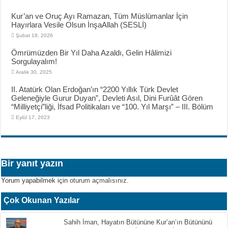
Kur’an ve Oruç Ayı Ramazan, Tüm Müslümanlar İçin
Hayırlara Vesile Olsun İnşaAllah (SESLİ)
Şubat 18, 2026
Ömrümüzden Bir Yıl Daha Azaldı, Gelin Hâlimizi
Sorgulayalım!
Aralık 30, 2025
II. Atatürk Olan Erdoğan’ın “2200 Yıllık Türk Devlet
Geleneğiyle Gurur Duyan”, Devleti Asıl, Dini Furûât Gören
“Milliyetçi”liği, İfsad Politikaları ve “100. Yıl Marşı” – III. Bölüm
Eylül 17, 2023
Bir yanıt yazın
Yorum yapabilmek için
oturum açmalısınız
.
Çok Okunan Yazılar
Sahih İman, Hayatın Bütününe Kur’an’ın Bütününü