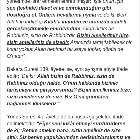
yönetimde ısrar etmeleri emredilmiştir;
“İşte onun için
sen (tevhide) dâvet et ve emrolunduğun gibi
dosdoğru ol
.
Onların hevalarına uyma
ve de ki:
Ben
Allah’ın indirdiği
Kitab’a inandım ve aranızda adaleti
gerçekleştirmekle emrolundum.
Allah bizim de
Rabbimiz, sizin de Rabbinizdir.
Bizim amellerimiz bize,
sizin amelleriniz de sizedir.
Aramızda tartışılabilecek bir
konu yoktur. Allah hepimizi bir araya toplar, dönüş de
O’nadır”.
Bakara Suresi 139. âyette ise, aynı ayrışma şöyle ifade
edilir;
“De ki: ‘
Allah bizim de Rabbimiz, sizin de
Rabbiniz olduğu halde, O’nun hakkında bizimle
tartışmaya mı girişiyorsunuz?
Bizim amellerimiz bize,
sizin amelleriniz de size.
Biz O’na gönülden
bağlanmış kimseleriz.”
Yunus Suresi 41. âyette de bu husus şu şekilde ifade
edilmektedir:
“Eğer seni inkâr etmeyi sürdürürlerse,
de ki; ‘Benim amelim bana, sizin ameliniz de size
aittir. Siz benim yaptıklarımdan berîsiniz/uzaksınız ve