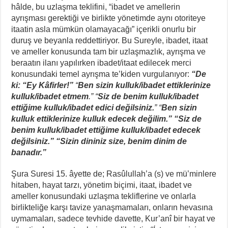
hâlde, bu uzlaşma teklifini, “ibadet ve amellerin
ayrışması gerektiği ve birlikte yönetimde aynı otoriteye
itaatin asla mümkün olamayacağı” içerikli onurlu bir
duruş ve beyanla reddettiriyor. Bu Sureyle, ibadet, itaat
ve ameller konusunda tam bir uzlaşmazlık, ayrışma ve
beraatın ilanı yapılırken ibadet/itaat edilecek merci
konusundaki temel ayrışma te’kiden vurgulanıyor:
“De
ki: “Ey Kâfirler!”
“
Ben sizin kulluk/ibadet ettiklerinize
kulluk/ibadet etmem
.” “
Siz de benim kulluk/ibadet
ettiğime kulluk/ibadet edici değilsiniz.
” “
Ben sizin
kulluk ettiklerinize kulluk edecek değilim.”
“Siz de
benim kulluk/ibadet ettiğime kulluk/ibadet edecek
değilsiniz.”
“Sizin dininiz size, benim dinim de
banadır.”
Şura Suresi 15. âyette de; Rasûlullah’a (s) ve mü’minlere
hitaben, hayat tarzı, yönetim biçimi, itaat, ibadet ve
ameller konusundaki uzlaşma tekliflerine ve onlarla
birlikteliğe karşı tavize yanaşmamaları, onların hevasına
uymamaları, sadece tevhide davette, Kur’anî bir hayat ve