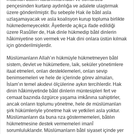
pençesinden kurtarıp aydınlığa ve adalete ulaştırmak
üzere gönderilmiştir. Bu sebeple Hak ile bâtıl asla
uzlaşamayacak ve asla koalisyon kurup topluma birlikte
hükmedemeyecektir. Âyetlerde açıkça ifade edildiği
üzere Rasûller de, Hak dinle hükmedip bâtıl dinlerin
hâkimiyetine son vermek ve Hak dini onlara üstün kılmak
için gönderilmişlerdir.
Müslümanların Allah’ın hükmüyle hükmetmeyen bâtıl
sistem, devlet ve hükümetlere, laik, seküler yönetimlere
itaat etmeleri, onları desteklemeleri, onları sevip
benimsemeleri ve hele de içlerinde görev almaları,
İslam’ın temel akıdevi ölçülerine aykırı tercihlerdir. Hak
dinin hâkimiyetinde bâtıl dinlerin müntesipleri fert ve
cemaat bazında özgürce yaşama imkânına sahiptirler,
ancak onların toplumu yönetme, hele de müslümanları
şirk hükümleriyle yönetme hak ve yetkileri asla yoktur.
Müslümanların da buna rıza göstermemeleri, bâtılın
hükmetmesine destek vermemeleri imanî
sorumluluklarıdır. Müslümanların bâtıl siyaset içinde yer