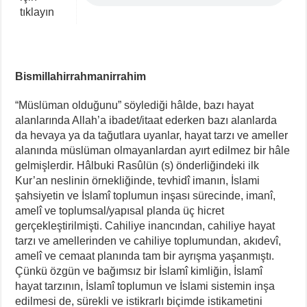
tıklayın
Bismillahirrahmanirrahim
“Müslüman olduğunu” söylediği hâlde, bazı hayat
alanlarında Allah’a ibadet/itaat ederken bazı alanlarda
da hevaya ya da tağutlara uyanlar, hayat tarzı ve ameller
alanında müslüman olmayanlardan ayırt edilmez bir hâle
gelmişlerdir. Hâlbuki Rasûlün (s) önderliğindeki ilk
Kur’an neslinin örnekliğinde, tevhidî imanın, İslami
şahsiyetin ve İslamî toplumun inşası sürecinde, imanî,
amelî ve toplumsal/yapısal planda üç hicret
gerçekleştirilmişti. Cahiliye inancından, cahiliye hayat
tarzı ve amellerinden ve cahiliye toplumundan, akıdevî,
amelî ve cemaat planında tam bir ayrışma yaşanmıştı.
Çünkü özgün ve bağımsız bir İslamî kimliğin, İslamî
hayat tarzının, İslamî toplumun ve İslami sistemin inşa
edilmesi de, sürekli ve istikrarlı biçimde istikametini