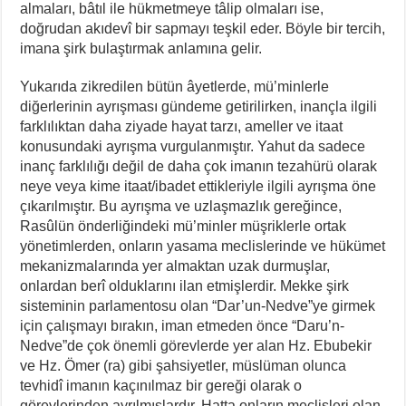
almaları, bâtıl ile hükmetmeye tâlip olmaları ise,
doğrudan akıdevî bir sapmayı teşkil eder. Böyle bir tercih,
imana şirk bulaştırmak anlamına gelir.
Yukarıda zikredilen bütün âyetlerde, mü’minlerle
diğerlerinin ayrışması gündeme getirilirken, inançla ilgili
farklılıktan daha ziyade hayat tarzı, ameller ve itaat
konusundaki ayrışma vurgulanmıştır. Yahut da sadece
inanç farklılığı değil de daha çok imanın tezahürü olarak
neye veya kime itaat/ibadet ettikleriyle ilgili ayrışma öne
çıkarılmıştır. Bu ayrışma ve uzlaşmazlık gereğince,
Rasûlün önderliğindeki mü’minler müşriklerle ortak
yönetimlerden, onların yasama meclislerinde ve hükümet
mekanizmalarında yer almaktan uzak durmuşlar,
onlardan berî olduklarını ilan etmişlerdir. Mekke şirk
sisteminin parlamentosu olan “Dar’un-Nedve”ye girmek
için çalışmayı bırakın, iman etmeden önce “Daru’n-
Nedve”de çok önemli görevlerde yer alan Hz. Ebubekir
ve Hz. Ömer (ra) gibi şahsiyetler, müslüman olunca
tevhidî imanın kaçınılmaz bir gereği olarak o
görevlerinden ayrılmışlardır. Hatta onların meclisleri olan