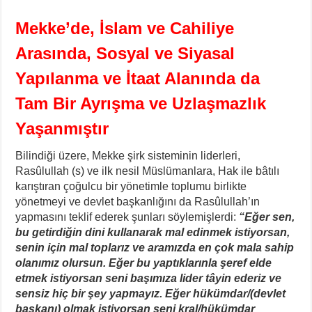
Mekke’de, İslam ve Cahiliye
Arasında, Sosyal ve Siyasal
Yapılanma ve İtaat Alanında da
Tam Bir Ayrışma ve Uzlaşmazlık
Yaşanmıştır
Bilindiği üzere, Mekke şirk sisteminin liderleri,
Rasûlullah (s) ve ilk nesil Müslümanlara, Hak ile bâtılı
karıştıran çoğulcu bir yönetimle toplumu birlikte
yönetmeyi ve devlet başkanlığını da Rasûlullah’ın
yapmasını teklif ederek şunları söylemişlerdi:
“
Eğer sen,
bu getirdiğin dini kullanarak mal edinmek istiyorsan,
senin için mal toplarız ve aramızda en çok mala sahip
olanımız olursun. Eğer bu yaptıklarınla şeref elde
etmek istiyorsan seni başımıza lider tâyin ederiz ve
sensiz hiç bir şey yapmayız. Eğer hükümdar/(devlet
başkanı) olmak istiyorsan seni kral/hükümdar