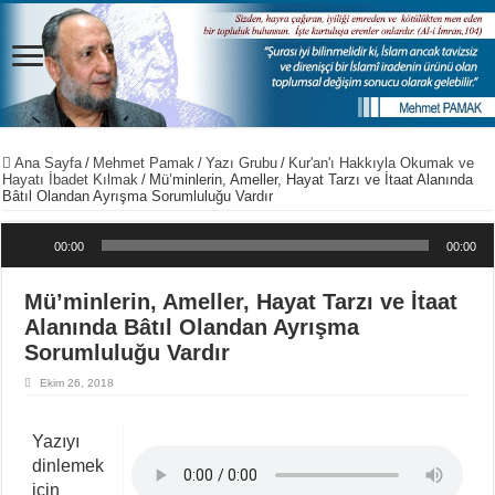
Ana Sayfa
/
Mehmet Pamak
/
Yazı Grubu
/
Kur'an'ı Hakkıyla Okumak ve
Hayatı İbadet Kılmak
/
Mü’minlerin, Ameller, Hayat Tarzı ve İtaat Alanında
Bâtıl Olandan Ayrışma Sorumluluğu Vardır
Ses oynatıcı
00:00
00:00
Mü’minlerin, Ameller, Hayat Tarzı ve İtaat
Alanında Bâtıl Olandan Ayrışma
Sorumluluğu Vardır
Ekim 26, 2018
Yazıyı
dinlemek
için