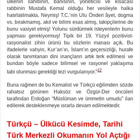
ülkenin sahibinin, bânisinin, yöneticisi ve kısacası
rabbinin Mustafa Kemal olduğu her vesileyle halka
hatırlatılmakta. Neymiş! T.C.’nin Ulu Önderi âyet, dogma
vs. bırakmamış, akıl ve bilimi esas almış, takipçilerine de
bunu vasiyet etmiş! Yolunu sürdürmek isteyenlerin bunu
yapması gerekiyormuş! Tipik bir 19. Yüzyıl pozitivist-
rasyonalist zihin ürünü bu sözlerin manası açık. Bu
ifadelerle vahyin, Kur’an’ın, İslam’ın geçersizliği, hurafe
olarak tanımlanan dini inançların artık terk edilmesi ve
bundan böyle sadece bilimsel ve rasyonel yaklaşıma
12
tabi olunması gerektiği tezi vurgulanıyor.”
Buna rağmen de bu Kemalist ve Türkçü eğilimden sözde
rahatsız görünen Haksöz ve Özgür-Der öncüleri
tarafından Erdoğan “Müslüman ve ümmetin umudu” ilan
edilerek desteklenmeye ısrarla devam edilmektedir.
Türkçü – Ülkücü Kesimde, Tarihi
Türk Merkezli Okumanın Yol Açtığı