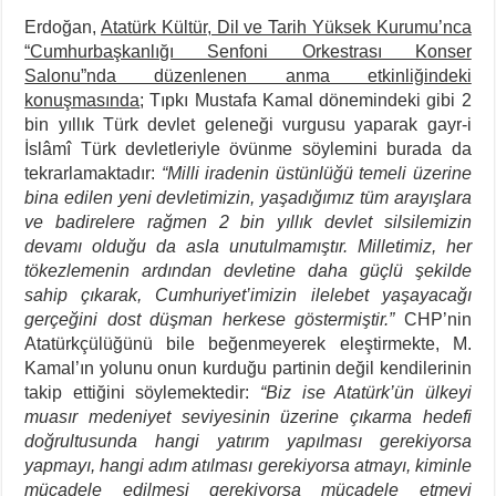
Erdoğan,
Atatürk Kültür, Dil ve Tarih Yüksek Kurumu’nca
“Cumhurbaşkanlığı Senfoni Orkestrası Konser
Salonu”nda düzenlenen anma etkinliğindeki
konuşmasında
; Tıpkı Mustafa Kamal dönemindeki gibi 2
bin yıllık Türk devlet geleneği vurgusu yaparak gayr-i
İslâmî Türk devletleriyle övünme söylemini burada da
tekrarlamaktadır:
“Milli iradenin üstünlüğü temeli üzerine
bina edilen yeni devletimizin, yaşadığımız tüm arayışlara
ve badirelere rağmen 2 bin yıllık devlet silsilemizin
devamı olduğu da asla unutulmamıştır. Milletimiz, her
tökezlemenin ardından devletine daha güçlü şekilde
sahip çıkarak, Cumhuriyet’imizin ilelebet yaşayacağı
gerçeğini dost düşman herkese göstermiştir.”
CHP’nin
Atatürkçülüğünü bile beğenmeyerek eleştirmekte, M.
Kamal’ın yolunu onun kurduğu partinin değil kendilerinin
takip ettiğini söylemektedir:
“Biz ise Atatürk’ün ülkeyi
muasır medeniyet seviyesinin üzerine çıkarma hedefi
doğrultusunda hangi yatırım yapılması gerekiyorsa
yapmayı, hangi adım atılması gerekiyorsa atmayı, kiminle
mücadele edilmesi gerekiyorsa mücadele etmeyi