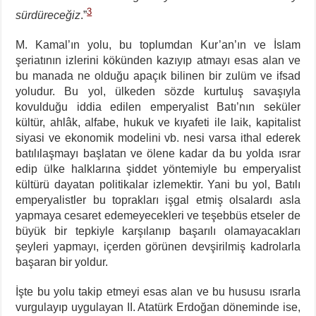
3
sürdüreceğiz
.”
M. Kamal’ın yolu, bu toplumdan Kur’an’ın ve İslam
şeriatının izlerini kökünden kazıyıp atmayı esas alan ve
bu manada ne olduğu apaçık bilinen bir zulüm ve ifsad
yoludur. Bu yol, ülkeden sözde kurtuluş savaşıyla
kovulduğu iddia edilen emperyalist Batı’nın seküler
kültür, ahlâk, alfabe, hukuk ve kıyafeti ile laik, kapitalist
siyasi ve ekonomik modelini vb. nesi varsa ithal ederek
batılılaşmayı başlatan ve ölene kadar da bu yolda ısrar
edip ülke halklarına şiddet yöntemiyle bu emperyalist
kültürü dayatan politikalar izlemektir. Yani bu yol, Batılı
emperyalistler bu toprakları işgal etmiş olsalardı asla
yapmaya cesaret edemeyecekleri ve teşebbüs etseler de
büyük bir tepkiyle karşılanıp başarılı olamayacakları
şeyleri yapmayı, içerden görünen devşirilmiş kadrolarla
başaran bir yoldur.
İşte bu yolu takip etmeyi esas alan ve bu hususu ısrarla
vurgulayıp uygulayan II. Atatürk Erdoğan döneminde ise,