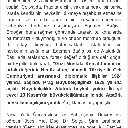
ödüllendiren 2. Atatürk Erdoğan’dır. Üstelik onun elçilik
yaptığı Çekya’da, Prag’ta elçilik yakınlarındaki bir parka
ısrarla kendisinin heykelini dikmeye teşebbüs etmesine
rağmen ve o ülke yönetiminin müsaade etmemesi
sebebiyle hedefine ulaşamayan Egemen Bağış’ı,
Erdoğan buna rağmen görevinde tutarak, bu konularda
bir rahatsızlık duymadığını ve ondan memnun olduğunu
da ortaya koymuş bulunmaktadır. Atatürk’ün ve
heykelinin aşığı olan Egemen Bağış bir de Atatürk’ün
Batılılarla aralarında “ortak değer” olduğuna dair doğru
bir tespitte bulunarak,
“Gazi Mustafa Kemal hepimizin
ortak değeridir. Henüz süreç bitmedi. Türkiye ile Çek
Cumhuriyeti arasındaki diplomatik ilişkiler 1924
yılında başladı. Prag Büyükelçiliğimiz 1928 yılında
açıldı. Büyükelçilikte Atatürk heykeli yoktu. İki yıl
evvel 10 Kasım’da büyükelçiliğimizin içinde Atatürk
9
heykelinin açılışını yaptık”
açıklamasını yapmıştır.
New York Üniversitesi ve Bahçeşehir Üniversitesi
öğretim üyesi Yrd. Doç. Dr. Selçuk Şirin tarafından
yapılan ‘Genç Kimlikler Araştırması’na göre, AK Parti’ye