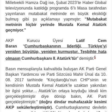
Milletvekili Hamza Dağ ise, Şubat 2023’te Haber Global
televizyonunda katıldığı programda 6’lı Masa tarafından
yayınlanan mutabakat metninde en büyük eksikliği
bulmuş gibi şu açıklamayı yapmıştır:
“Mutabakat
metninin hiçbir yerinde Mustafa Kemal Atatürk
geçmiyor.”
AKP Kurucu Üyesi
Latif Cem
Baran
“
Cumhurbaşkanının liderliği, Türkiye’yi
yeniden büyütüp, yeniden kurmuştur. Teşbihte hata
6
olmasın
Cumhurbaşkanı II. Atatürk’tür
” demiştir.
Basın mensuplarıyla kahvaltıda buluşan AK Parti Genel
Başkan Yardımcısı ve Parti Sözcüsü Mahir Ünal da 10.
08. 2017 tarihinde “Kılıçdaroğlu’nun CHP’sinin ve
kendisinin Mustafa Kemal Atatürk’le uzaktan yakından
bir ilgisi yoktur… Atatürk’ün ortaya koyduğu ideali kim
gerçekleştirmiştir diye dönüp bakın, AK Parti
gerçekleştirmiştir.”
(doğru dindar muhafazakâr kesimi
AKP sekülerleştirmiştir).
Cumhurbaşkanımız devletin