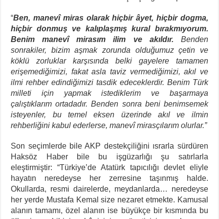
“
Ben, manevî miras olarak hiçbir âyet, hiçbir dogma,
hiçbir donmuş ve kalıplaşmış kural bırakmıyorum.
Benim manevî mirasım ilim ve akıldır.
Benden
sonrakiler, bizim aşmak zorunda olduğumuz çetin ve
köklü zorluklar karşısında belki gayelere tamamen
erişemediğimizi, fakat asla taviz vermediğimizi, akıl ve
ilmi rehber edindiğimizi tasdik edeceklerdir. Benim Türk
milleti için yapmak istediklerim ve başarmaya
çalıştıklarım ortadadır. Benden sonra beni benimsemek
isteyenler, bu temel eksen üzerinde akıl ve ilmin
rehberliğini kabul ederlerse, manevî mirasçılarım olurlar.”
Son seçimlerde bile AKP destekçiliğini ısrarla sürdüren
Haksöz Haber bile bu işgüzarlığı şu satırlarla
eleştirmiştir: “Türkiye’de Atatürk tapıcılığı devlet eliyle
hayatın neredeyse her zerresine taşınmış halde.
Okullarda, resmi dairelerde, meydanlarda… neredeyse
her yerde Mustafa Kemal size nezaret etmekte. Kamusal
alanın tamamı, özel alanın ise büyükçe bir kısmında bu