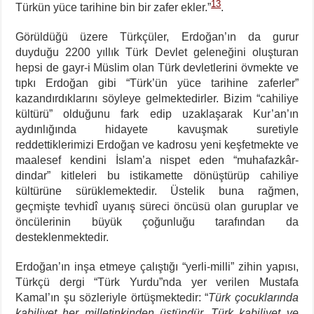
13
Türkün yüce tarihine bin bir zafer ekler.”
.
Görüldüğü üzere Türkçüler, Erdoğan’ın da gurur
duyduğu 2200 yıllık Türk Devlet geleneğini oluşturan
hepsi de gayr-i Müslim olan Türk devletlerini övmekte ve
tıpkı Erdoğan gibi “Türk’ün yüce tarihine zaferler”
kazandırdıklarını söyleye gelmektedirler. Bizim “cahiliye
kültürü” olduğunu fark edip uzaklaşarak Kur’an’ın
aydınlığında hidayete kavuşmak suretiyle
reddettiklerimizi Erdoğan ve kadrosu yeni keşfetmekte ve
maalesef kendini İslam’a nispet eden “muhafazkâr-
dindar” kitleleri bu istikamette dönüştürüp cahiliye
kültürüne sürüklemektedir. Üstelik buna rağmen,
geçmişte tevhidî uyanış süreci öncüsü olan guruplar ve
öncülerinin büyük çoğunluğu tarafından da
desteklenmektedir.
Erdoğan’ın inşa etmeye çalıştığı “yerli-milli” zihin yapısı,
Türkçü dergi “Türk Yurdu”nda yer verilen Mustafa
Kamal’ın şu sözleriyle örtüşmektedir: “
Türk çocuklarında
kabiliyet her milletinkinden üstündür. Türk kabiliyet ve