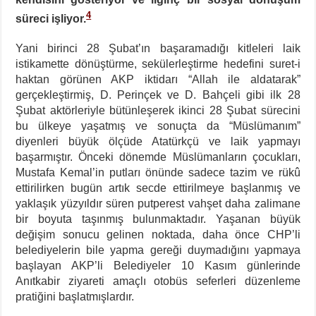
4
süreci işliyor.
Yani birinci 28 Şubat’ın başaramadığı kitleleri laik
istikamette dönüştürme, sekülerleştirme hedefini suret-i
haktan görünen AKP iktidarı “Allah ile aldatarak”
gerçekleştirmiş, D. Perinçek ve D. Bahçeli gibi ilk 28
Şubat aktörleriyle bütünleşerek ikinci 28 Şubat sürecini
bu ülkeye yaşatmış ve sonuçta da “Müslümanım”
diyenleri büyük ölçüde Atatürkçü ve laik yapmayı
başarmıştır. Önceki dönemde Müslümanların çocukları,
Mustafa Kemal’in putları önünde sadece tazim ve rükû
ettirilirken bugün artık secde ettirilmeye başlanmış ve
yaklaşık yüzyıldır süren putperest vahşet daha zalimane
bir boyuta taşınmış bulunmaktadır. Yaşanan büyük
değişim sonucu gelinen noktada, daha önce CHP’li
belediyelerin bile yapma gereği duymadığını yapmaya
başlayan AKP’li Belediyeler 10 Kasım günlerinde
Anıtkabir ziyareti amaçlı otobüs seferleri düzenleme
pratiğini başlatmışlardır.