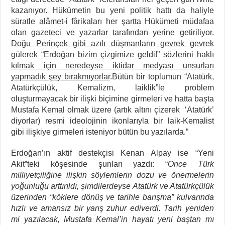
kazanıyor. Hükümetin bu yeni politik hattı da haliyle
süratle alâmet-i fârikaları her şartta Hükümeti müdafaa
olan gazeteci ve yazarlar tarafından yerine getiriliyor.
Doğu Perinçek gibi azılı düşmanların gevrek gevrek
gülerek “Erdoğan bizim çizgimize geldi!” sözlerini haklı
kılmak için neredeyse iktidar medyası unsurları
yapmadık şey bırakmıyorlar
.Bütün bir toplumun “Atatürk,
Atatürkçülük, Kemalizm, laiklik”le problem
oluşturmayacak bir ilişki biçimine girmeleri ve hatta başta
Mustafa Kemal olmak üzere (artık altını çizerek ‘Atatürk’
diyorlar) resmi ideolojinin ikonlarıyla bir laik-Kemalist
gibi ilişkiye girmeleri isteniyor bütün bu yazılarda.”
Erdoğan’ın aktif destekçisi Kenan Alpay ise “Yeni
Akit”teki köşesinde şunları yazdı: “
Önce Türk
milliyetçiliğine ilişkin söylemlerin dozu ve önermelerin
yoğunluğu arttırıldı, şimdilerdeyse Atatürk ve Atatürkçülük
üzerinden “köklere dönüş ve tarihle barışma” kulvarında
hızlı ve amansız bir yarış zuhur ediverdi. Tarih yeniden
mi yazılacak, Mustafa Kemal’in hayatı yeni baştan mı