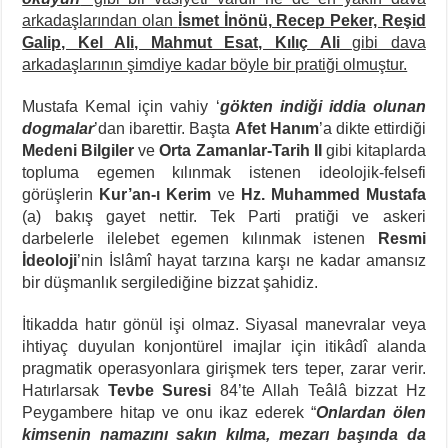
arkadaşlarından olan
İsmet İnönü, Recep Peker, Reşid
Galip, Kel Ali, Mahmut Esat, Kılıç Ali
gibi dava
arkadaşlarının şimdiye kadar böyle bir pratiği olmuştur.
Mustafa Kemal için vahiy ‘
gökten indiği iddia olunan
dogmalar
’dan ibarettir. Başta
Afet Hanım
’a dikte ettirdiği
Medeni Bilgiler
ve
Orta Zamanlar-Tarih II
gibi kitaplarda
topluma egemen kılınmak istenen ideolojik-felsefi
görüşlerin
Kur’an-ı Kerim
ve
Hz. Muhammed Mustafa
(a) bakış gayet nettir. Tek Parti pratiği ve askeri
darbelerle ilelebet egemen kılınmak istenen
Resmi
İdeoloji
’nin İslâmî hayat tarzına karşı ne kadar amansız
bir düşmanlık sergilediğine bizzat şahidiz.
İtikadda hatır gönül işi olmaz. Siyasal manevralar veya
ihtiyaç duyulan konjontürel imajlar için itikâdî alanda
pragmatik operasyonlara girişmek ters teper, zarar verir.
Hatırlarsak
Tevbe
Suresi
84’te Allah Teâlâ bizzat Hz
Peygambere hitap ve onu ikaz ederek “
Onlardan ölen
kimsenin namazını sakın kılma, mezarı başında da