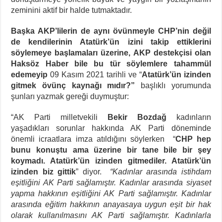
zeminini aktif bir halde tutmaktadır.
Başka AKP’lilerin de aynı övünmeyle CHP’nin değil
de kendilerinin Atatürk’ün izini takip ettiklerini
söylemeye başlamaları üzerine, AKP destekçisi olan
Haksöz Haber bile bu tür söylemlere tahammül
edemeyip
09 Kasım 2021 tarihli ve “
Atatürk’ün izinden
gitmek övünç kaynağı mıdır?”
başlıklı yorumunda
şunları yazmak gereği duymuştur:
“AK Parti milletvekili
Bekir Bozdağ
kadınların
yaşadıkları sorunlar hakkında AK Parti döneminde
önemli icraatlara imza atıldığını söylerken “
CHP hep
bunu konuştu ama üzerine bir tane bile bir şey
koymadı. Atatürk’ün izinden gitmediler. Atatürk’ün
izinden biz gittik
” diyor.
“Kadınlar arasında istihdam
eşitliğini AK Parti sağlamıştır. Kadınlar arasında siyaset
yapma hakkının eşitliğini AK Parti sağlamıştır. Kadınlar
arasında eğitim hakkının anayasaya uygun eşit bir hak
olarak kullanılmasını AK Parti sağlamıştır. Kadınlarla