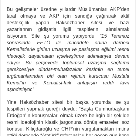
Bu gelişmeler üzerine yıllardır Müslümanları AKP’den
taraf olmaya ve AKP için sandığa çağırarak aktif
destekçilik yapan Haksözhaber sitesi ve bazı
yazarlarının gidişatla ilgili tespitlerini alıntılamak
istiyorum. Site şu yorumu yapıyordu:
“
15 Temmuz
sonrasında FETÖ ile mücadele adına darbeci
Kemalistlerle girilen uzlaşma ve paslaşma eğilimi resmi
ideolojik dayatmaları içselleştirme adımlarıyla devam
ediyor. Bu çerçevede toplumsal uzlaşma sağlama
gerekçesiyle dindar-muhafazakar kesimin en temel
argümanlarından biri olan rejimin kurucusu Mustafa
Kemal’in ve Kemalist-laik anlayışın reddi tavrı
aşındırılıyor.”
Yine Haksözhaber sitesi bir başka yorumda ise şu
tespitleri yapmak gereği duydu: “Başta Cumhurbaşkanı
Erdoğan’ın konuşmaları olmak üzere belirgin bir şekilde
resmi ideolojinin klasik jargonuna dönüş emareleri söz
konusu. Kılıçdaroğlu ve CHP’nin vurgulamaktan imtina
ettiği derecede “Atatürk” referansları her geçen gün ivme