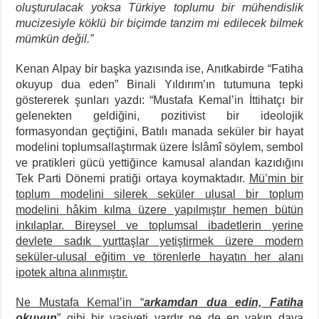
oluşturulacak yoksa Türkiye toplumu bir mühendislik
mucizesiyle köklü bir biçimde tanzim mi edilecek bilmek
mümkün değil.”
Kenan Alpay bir başka yazısında ise, Anıtkabirde “Fatiha
okuyup dua eden” Binali Yıldırım’ın tutumuna tepki
göstererek şunları yazdı: “Mustafa Kemal’in İttihatçı bir
gelenekten geldiğini, pozitivist bir ideolojik
formasyondan geçtiğini, Batılı manada seküler bir hayat
modelini toplumsallaştırmak üzere İslâmî söylem, sembol
ve pratikleri gücü yettiğince kamusal alandan kazıdığını
Tek Parti Dönemi pratiği ortaya koymaktadır.
Mü’min bir
toplum modelini silerek seküler ulusal bir toplum
modelini hâkim kılma üzere yapılmıştır hemen bütün
inkılaplar. Bireysel ve toplumsal ibadetlerin yerine
devlete sadık yurttaşlar yetiştirmek üzere modern
seküler-ulusal eğitim ve törenlerle hayatın her alanı
ipotek altına alınmıştır.
Ne Mustafa Kemal’in “
arkamdan dua edin, Fatiha
okuyun
” gibi bir vasiyeti vardır ne de en yakın dava