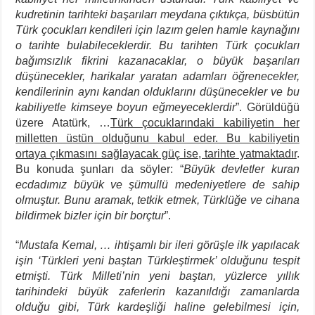
kudretinin tarihteki başarıları meydana çıktıkça, büsbütün
Türk çocukları kendileri için lazım gelen hamle kaynağını
o tarihte bulabileceklerdir. Bu tarihten Türk çocukları
bağımsızlık fikrini kazanacaklar, o büyük başarıları
düşünecekler, harikalar yaratan adamları öğrenecekler,
kendilerinin aynı kandan olduklarını düşünecekler ve bu
kabiliyetle kimseye boyun eğmeyeceklerdir
”. Görüldüğü
üzere Atatürk, …
Türk çocuklarındaki kabiliyetin her
milletten üstün olduğunu kabul eder. Bu kabiliyetin
ortaya çıkmasını sağlayacak güç ise, tarihte yatmaktadır
.
Bu konuda şunları da söyler: “
Büyük devletler kuran
ecdadımız büyük ve şümullü medeniyetlere de sahip
olmuştur. Bunu aramak, tetkik etmek, Türklüğe ve cihana
bildirmek bizler için bir borçtur
”.
“
Mustafa Kemal, … ihtişamlı bir ileri görüşle ilk yapılacak
işin ‘Türkleri yeni baştan Türkleştirmek’ olduğunu tespit
etmişti. Türk Milleti’nin yeni baştan, yüzlerce yıllık
tarihindeki büyük zaferlerin kazanıldığı zamanlarda
olduğu gibi, Türk kardeşliği haline gelebilmesi için,