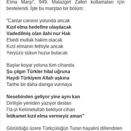
Elma Marşı”, 949. Malazgirt Zaferi kutlamaları için
bestelendi. İşte bu marştan bir bölüm:
“Canlar canının yolunda ancak
Kızıl elma hedefine ulaşılacak
Vadedilmiş olan ilahi nur Hak
Ebedi mutlak hakim olacak
Kızıl elmanın fethiyle ancak
Yeryüzü sükun huzur bulacak
Başlar koyar yoluna tüm cihanda
Şu çılgın Türkler hilal uğruna
Haydi Türkiyem Allah aşkına
Tarihe bir daha damga vurmaya
Nesebinden geliyor yine aynı kan
Dirilişle yeniden yazıyor destan
İ’la-yi Kelimetullah bekliyor cihan
İstikamet kızıl elma vermeyiz aman”
Görüldüğü üzere Türkçülüğün Turan hayalini dillendiren