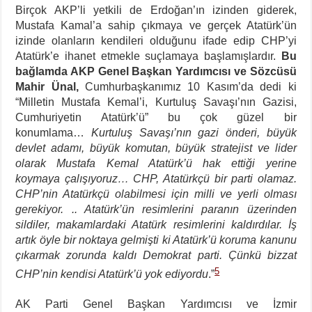
Birçok AKP’li yetkili de Erdoğan’ın izinden giderek,
Mustafa Kamal’a sahip çıkmaya ve gerçek Atatürk’ün
izinde olanların kendileri olduğunu ifade edip CHP’yi
Atatürk’e ihanet etmekle suçlamaya başlamışlardır.
Bu
bağlamda AKP Genel Başkan Yardımcısı ve Sözcüsü
Mahir Ünal,
Cumhurbaşkanımız 10 Kasım’da dedi ki
“Milletin Mustafa Kemal’i, Kurtuluş Savaşı’nın Gazisi,
Cumhuriyetin Atatürk’ü” bu çok güzel bir
konumlama…
Kurtuluş Savaşı’nın gazi önderi, büyük
devlet adamı, büyük komutan, büyük stratejist ve lider
olarak Mustafa Kemal Atatürk’ü hak ettiği yerine
koymaya çalışıyoruz… CHP, Atatürkçü bir parti olamaz.
CHP’nin Atatürkçü olabilmesi için milli ve yerli olması
gerekiyor. .. Atatürk’ün resimlerini paranın üzerinden
sildiler, makamlardaki Atatürk resimlerini kaldırdılar. İş
artık öyle bir noktaya gelmişti ki Atatürk’ü koruma kanunu
çıkarmak zorunda kaldı Demokrat parti. Çünkü bizzat
5
CHP’nin kendisi Atatürk’ü yok ediyordu
.”
AK Parti Genel Başkan Yardımcısı ve İzmir