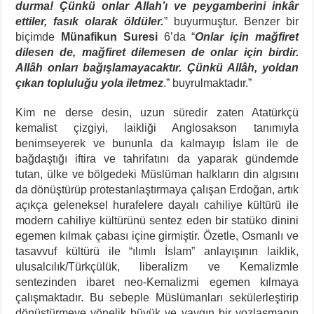
durma! Çünkü onlar Allah’ı ve peygamberini inkâr
ettiler, fasık olarak öldüler.
” buyurmuştur. Benzer bir
biçimde
Münafikun
Suresi
6’da “
Onlar için mağfiret
dilesen de, mağfiret dilemesen de onlar için birdir.
Allâh onları bağışlamayacaktır. Çünkü Allâh, yoldan
çıkan topluluğu yola iletmez
.” buyrulmaktadır.”
Kim ne derse desin, uzun süredir zaten Atatürkçü
kemalist çizgiyi, laikliği Anglosakson tanımıyla
benimseyerek ve bununla da kalmayıp İslam ile de
bağdaştığı iftira ve tahrifatını da yaparak gündemde
tutan, ülke ve bölgedeki Müslüman halkların din algısını
da dönüştürüp protestanlaştırmaya çalışan Erdoğan, artık
açıkça geleneksel hurafelere dayalı cahiliye kültürü ile
modern cahiliye kültürünü sentez eden bir statüko dinini
egemen kılmak çabası içine girmiştir. Özetle, Osmanlı ve
tasavvuf kültürü ile “ılımlı İslam” anlayışının laiklik,
ulusalcılık/Türkçülük, liberalizm ve Kemalizmle
sentezinden ibaret neo-Kemalizmi egemen kılmaya
çalışmaktadır. Bu sebeple Müslümanları sekülerleştirip
dönüştürmeye yönelik büyük ve yaygın bir yozlaşmanın