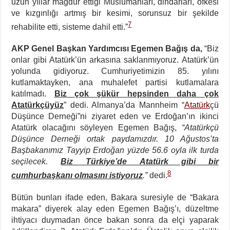
uzun yıllar mağdur ettiği Müslümanları, dindarları, öfkesi
ve kızgınlığı artmış bir kesimi, sorunsuz bir şekilde
7
rehabilite etti, sisteme dahil etti.”
AKP Genel Başkan Yardımcısı Egemen Bağış da,
“Biz
onlar gibi Atatürk’ün arkasına saklanmıyoruz. Atatürk’ün
yolunda gidiyoruz. Cumhuriyetimizin 85. yılını
kutlamaktayken, ana muhalefet partisi kutlamalara
katılmadı.
Biz çok şükür hepsinden daha çok
Atatürkçüyüz
” dedi. Almanya’da Mannheim “
Atatürk
çü
Düşünce Derneği”ni ziyaret eden ve Erdoğan’ın ikinci
Atatürk olacağını söyleyen Egemen Bağış,
“Atatürkçü
Düşünce Derneği ortak paydamızdır. 10 Ağustos’ta
Başbakanımız Tayyip Erdoğan yüzde 56.6 oyla ilk turda
seçilecek.
Biz Türkiye’de Atatürk gibi bir
8
cumhurbaşkanı olmasını istiyoruz
.”
dedi.
Bütün bunları ifade eden, Bakara suresiyle de “Bakara
makara” diyerek alay eden Egemen Bağış’ı, düzeltme
ihtiyacı duymadan önce bakan sonra da elçi yaparak