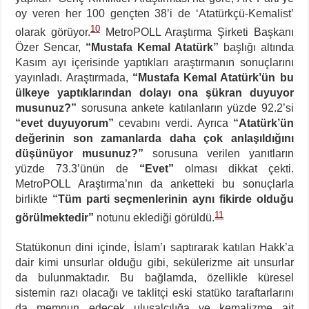
oy veren her 100 gençten 38’i de ‘Atatürkçü-Kemalist’
10
olarak görüyor.
MetroPOLL Araştırma Şirketi Başkanı
Özer Sencar,
“Mustafa Kemal Atatürk”
başlığı altında
Kasım ayı içerisinde yaptıkları araştırmanın sonuçlarını
yayınladı. Araştırmada,
“Mustafa Kemal Atatürk’ün bu
ülkeye yaptıklarından dolayı ona şükran duyuyor
musunuz?”
sorusuna ankete katılanların yüzde 92.2’si
“evet duyuyorum”
cevabını verdi.
Ayrıca
“Atatürk’ün
değerinin son zamanlarda daha çok anlaşıldığını
düşünüyor musunuz?”
sorusuna verilen yanıtların
yüzde 73.3’ünün de
“Evet”
olması dikkat çekti.
MetroPOLL Araştırma’nın da anketteki bu sonuçlarla
birlikte
“Tüm parti seçmenlerinin aynı fikirde olduğu
11
görülmektedir”
notunu eklediği görüldü.
Statükonun dini içinde, İslam’ı saptırarak katılan Hakk’a
dair kimi unsurlar olduğu gibi, sekülerizme ait unsurlar
da bulunmaktadır. Bu bağlamda, özellikle küresel
sistemin razı olacağı ve taklitçi eski statüko taraftarlarını
da memnun edecek ulusalcılığa ve kemalizme ait