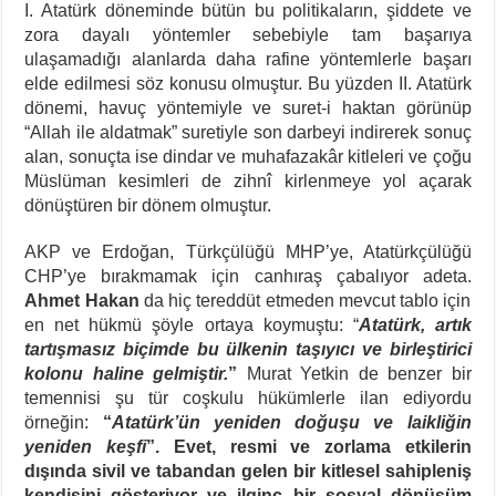
I. Atatürk döneminde bütün bu politikaların, şiddete ve
zora dayalı yöntemler sebebiyle tam başarıya
ulaşamadığı alanlarda daha rafine yöntemlerle başarı
elde edilmesi söz konusu olmuştur. Bu yüzden II. Atatürk
dönemi, havuç yöntemiyle ve suret-i haktan görünüp
“Allah ile aldatmak” suretiyle son darbeyi indirerek sonuç
alan, sonuçta ise dindar ve muhafazakâr kitleleri ve çoğu
Müslüman kesimleri de zihnî kirlenmeye yol açarak
dönüştüren bir dönem olmuştur.
AKP ve Erdoğan, Türkçülüğü MHP’ye, Atatürkçülüğü
CHP’ye bırakmamak için canhıraş çabalıyor adeta.
Ahmet Hakan
da hiç tereddüt etmeden mevcut tablo için
en net hükmü şöyle ortaya koymuştu: “
Atatürk, artık
tartışmasız biçimde bu ülkenin taşıyıcı ve birleştirici
kolonu haline gelmiştir.
”
Murat Yetkin de benzer bir
temennisi şu tür coşkulu hükümlerle ilan ediyordu
örneğin:
“
Atatürk’ün yeniden doğuşu ve laikliğin
yeniden keşfi
”. Evet, resmi ve zorlama etkilerin
dışında sivil ve tabandan gelen bir kitlesel sahipleniş
kendisini gösteriyor ve ilginç bir sosyal dönüşüm