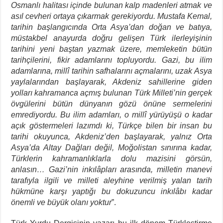
Osmanlı halitası içinde bulunan kalp madenleri atmak ve
asıl cevheri ortaya çıkarmak gerekiyordu.
Mustafa Kemal,
tarihin başlangıcında Orta Asya’dan doğan ve batıya,
müstakbel anayurda doğru gelişen Türk ilerleyişinin
tarihini yeni baştan yazmak üzere, memleketin bütün
tarihçilerini, fikir adamlarını topluyordu. Gazi, bu ilim
adamlarına, millî tarihin safhalarını açmalarını, uzak Asya
yaylalarından başlayarak, Akdeniz sahillerine giden
yolları kahramanca açmış bulunan Türk Milleti’nin gerçek
övgülerini bütün dünyanın gözü önüne sermelerini
emrediyordu. Bu ilim adamları, o millî yürüyüşü o kadar
açık göstermeleri lazımdı ki, Türkçe bilen bir insan bu
tarihi okuyunca, Akdeniz’den başlayarak, yalnız Orta
Asya’da Altay Dağları değil, Moğolistan sınırına kadar,
Türklerin kahramanlıklarla dolu mazisini görsün,
anlasın… Gazi’nin inkılâpları arasında, milletin manevi
tarafıyla ilgili ve milleti aleyhine verilmiş yalan tarih
hükmüne karşı yaptığı bu dokuzuncu inkılâbı kadar
önemli ve büyük olanı yoktur
”.