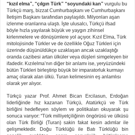
“kızıl elma”, “çılgın Türk” “soyundaki kan”
vurgulu bu
Türkçü marş, bizzat Cumhurbaşkanı ve Cumhurbaşkanı
İletişim Başkanı tarafından paylaşıldı. Milyonları aşan
izlenme oranlarına ulaştı. İşte ulusalcı, Türkçü ifsad
böyle hızla yayılarak büyük ve yaygın zihinsel
kirlenmelere ve dönüşümlere yol açıyor. Kızıl Elma, Türk
mitolojisinde Türkler ve de özellikle Oğuz Türkleri için
üzerinde düşünüldükçe uzaklaşan ancak uzaklaştığı
oranda cazibesi artan ülküler veya düşleri simgeleyen bir
ifadedir. Kızılelma’nın diğer bir anlamı ise, yeryüzündeki
bütün Türkleri birleştirip büyük bir imparatorluk kurmayı
amaç olarak alan ülkü. Turan kelimesinin eş anlamlısı
olarak yer alıyor.
Türkçü yazar Prof. Ahmet Bican Ercilasun, Erdoğan
liderliğinde hız kazanan Türkçü, Atatürkçü ve Türk
birliğini hedefleyen söylem ve politikaları okuyarak şu
sonuca varıyor: “Türk milliyetçiliğinin öngörüsü ve ülküsü
olan Türk Birliği (Turan) sakin fakat kesin adımlar ile
gelişmektedir. Doğu Türklüğü ile Batı Türklüğü bin