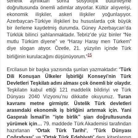
senelik ayrılıktan sonra sosyolojik bütünleşme
doğrultusunda önemli adımlar atıyorlar. Kültür alışverişi,
ekonomik ilişkiler, askeri ilişkiler yoğunlaşıyor.
Azerbaycan-Türkiye ilişkileri bu hususlarda çok büyük
bir ilerleme kaydetmiş durumda. Güney Azerbaycan’da
Türklük bilinci şahlanmaktadır. Tebriz’de yüz binler “Ne
mutlu Türküm diyene” ve “Haray Haray men Türkem”
diye slogan atıyor. Özetle, 21. yüzyılın içinde Türk
15
birliğinin kurulacağını düşünüyorum.”
Ercilasun bir başka yazısında şunları yazmaktadır: “
Türk
Dili Konuşan Ülkeler İşbirliği Konseyi’nin Türk
Devletleri Teşkilatı adını alması çok önemli bir olaydır.
Teşkilatın kabul ettiği 121 maddelik bildiriyi ve Türk
Dünyası 2040 Vizyonu’nu dikkatle okuyunuz.
Turan
kavramı metne girmiştir. Üstelik Türk devletleri
arasındaki ekonomik iş birliğini artırmak için. Yani
Gaspıralı İsmail’in “işte birlik” şiarı doğrultusunda
yürümek için…
79. maddede Türk Akademisi tarafından
hazırlanan “
Ortak Türk Tarihi
“, “
Türk Dünyası
Coğrafyası
” ve “
Ortak Türk Edebiyatı
” ders kitaplarının