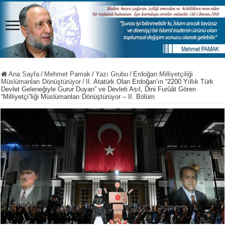
Ana Sayfa
/
Mehmet Pamak
/
Yazı Grubu
/
Erdoğan Milliyetçiliği
Müslümanları Dönüştürüyor
/
II. Atatürk Olan Erdoğan’ın “2200 Yıllık Türk
Devlet Geleneğiyle Gurur Duyan” ve Devleti Asıl, Dini Furûât Gören
“Milliyetçi”liği Müslümanları Dönüştürüyor – II. Bölüm