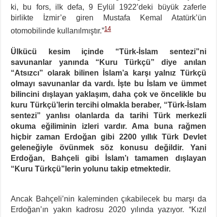
ki, bu fors, ilk defa, 9 Eylül 1922’deki büyük zaferle
birlikte İzmir’e giren Mustafa Kemal Atatürk’ün
14
otomobilinde kullanılmıştır.”
Ülkücü kesim içinde “Türk-İslam sentezi”ni
savunanlar yanında “Kuru Türkçü” diye anılan
“Atsızcı” olarak bilinen İslam’a karşı yalnız Türkçü
olmayı savunanlar da vardı. İşte bu İslam ve ümmet
bilincini dışlayan yaklaşım, daha çok ve öncelikle bu
kuru Türkçü’lerin tercihi olmakla beraber, “Türk-İslam
sentezi” yanlısı olanlarda da tarihi Türk merkezli
okuma eğiliminin izleri vardır. Ama buna rağmen
hiçbir zaman Erdoğan gibi 2200 yıllık Türk Devlet
geleneğiyle övünmek söz konusu değildir. Yani
Erdoğan, Bahçeli gibi İslam’ı tamamen dışlayan
“Kuru Türkçü”lerin yolunu takip etmektedir.
Ancak Bahçeli’nin kaleminden çıkabilecek bu marşı da
Erdoğan’ın yakın kadrosu 2020 yılında yazıyor. “Kızıl