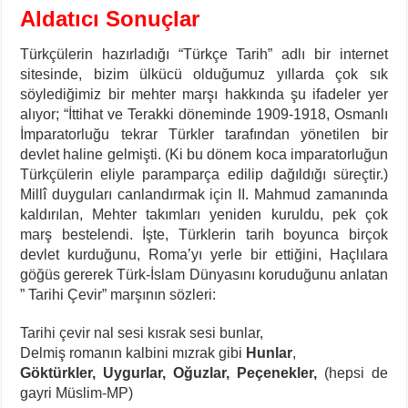
Aldatıcı Sonuçlar
Türkçülerin hazırladığı “Türkçe Tarih” adlı bir internet
sitesinde, bizim ülkücü olduğumuz yıllarda çok sık
söylediğimiz bir mehter marşı hakkında şu ifadeler yer
alıyor; “İttihat ve Terakki döneminde 1909-1918, Osmanlı
İmparatorluğu tekrar Türkler tarafından yönetilen bir
devlet haline gelmişti. (Ki bu dönem koca imparatorluğun
Türkçülerin eliyle paramparça edilip dağıldığı süreçtir.)
Millî duyguları canlandırmak için II. Mahmud zamanında
kaldırılan, Mehter takımları yeniden kuruldu, pek çok
marş bestelendi. İşte, Türklerin tarih boyunca birçok
devlet kurduğunu, Roma’yı yerle bir ettiğini, Haçlılara
göğüs gererek Türk-İslam Dünyasını koruduğunu anlatan
” Tarihi Çevir” marşının sözleri:
Tarihi çevir nal sesi kısrak sesi bunlar,
Delmiş romanın kalbini mızrak gibi
Hunlar
,
Göktürkler, Uygurlar, Oğuzlar, Peçenekler,
(hepsi de
gayri Müslim-MP)