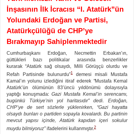
İnşasının İlk İcracısı “I. Atatürk”ün
Yolundaki Erdoğan ve Partisi,
Atatürkçülüğü de CHP’ye
Bırakmayıp Sahiplenmektedir
Cumhurbaşkanı Erdoğan, Necmettin Erbakan’ın,
güttükleri bazı politikalar arasında benzerlikler
kurarak “Atatürk sağ olsaydı, Milli Görüşçü olurdu ve
1
Refah Partisinde bulunurdu”
demesi misali Mustafa
Kamal’ın yolunu izlediğini itiraf ederek
“
Mustafa Kemal
Atatürk’ün ölümünün 83’üncü yıldönümü dolayısıyla
yaptığı konuşmada:
Gazi Mustafa Kemal’in serencamı,
bugünkü Türkiye’nin yol haritasıdır” dedi. Erdoğan,
CHP’ye de sert sözlerle yüklenirken, “Gazi hayatta
olsaydı bunları o partiden sopayla kovalardı. Bu partinin
mevcut yapısı içinde, Atatürk kapıdan içeri sokulur
2
muydu bilmiyoruz”
ifadelerini kullanmıştır.