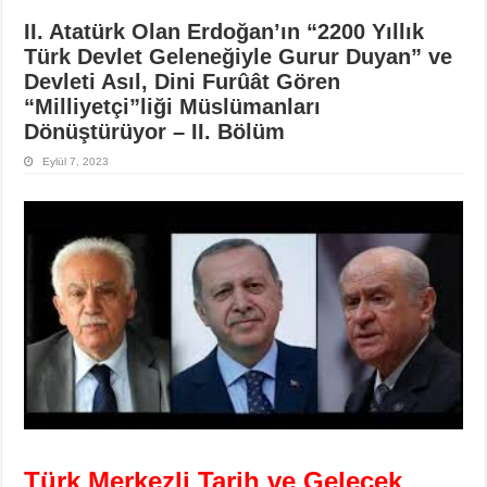
II. Atatürk Olan Erdoğan’ın “2200 Yıllık
Türk Devlet Geleneğiyle Gurur Duyan” ve
Devleti Asıl, Dini Furûât Gören
“Milliyetçi”liği Müslümanları
Dönüştürüyor – II. Bölüm
Eylül 7, 2023
Türk Merkezli Tarih ve Gelecek