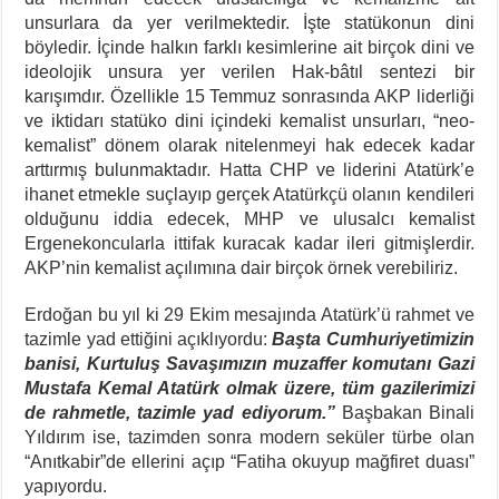
unsurlara da yer verilmektedir. İşte statükonun dini
böyledir. İçinde halkın farklı kesimlerine ait birçok dini ve
ideolojik unsura yer verilen Hak-bâtıl sentezi bir
karışımdır. Özellikle 15 Temmuz sonrasında AKP liderliği
ve iktidarı statüko dini içindeki kemalist unsurları, “neo-
kemalist” dönem olarak nitelenmeyi hak edecek kadar
arttırmış bulunmaktadır. Hatta CHP ve liderini Atatürk’e
ihanet etmekle suçlayıp gerçek Atatürkçü olanın kendileri
olduğunu iddia edecek, MHP ve ulusalcı kemalist
Ergenekoncularla ittifak kuracak kadar ileri gitmişlerdir.
AKP’nin kemalist açılımına dair birçok örnek verebiliriz.
Erdoğan bu yıl ki 29 Ekim mesajında Atatürk’ü rahmet ve
tazimle yad ettiğini açıklıyordu:
Başta Cumhuriyetimizin
banisi, Kurtuluş Savaşımızın muzaffer komutanı Gazi
Mustafa Kemal Atatürk olmak üzere, tüm gazilerimizi
de rahmetle, tazimle yad ediyorum.”
Başbakan Binali
Yıldırım ise, tazimden sonra modern seküler türbe olan
“Anıtkabir”de ellerini açıp “Fatiha okuyup mağfiret duası”
yapıyordu.