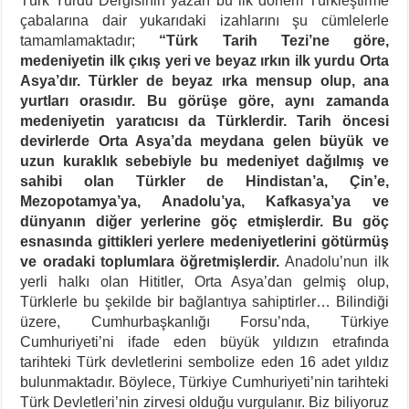
Türk Yurdu Dergisinin yazarı bu ilk dönem Türkleştirme
çabalarına dair yukarıdaki izahlarını şu cümlelerle
tamamlamaktadır;
“Türk Tarih Tezi’ne göre,
medeniyetin ilk çıkış yeri ve beyaz ırkın ilk yurdu Orta
Asya’dır. Türkler de beyaz ırka mensup olup, ana
yurtları orasıdır. Bu görüşe göre, aynı zamanda
medeniyetin yaratıcısı da Türklerdir. Tarih öncesi
devirlerde Orta Asya’da meydana gelen büyük ve
uzun kuraklık sebebiyle bu medeniyet dağılmış ve
sahibi olan Türkler de Hindistan’a, Çin’e,
Mezopotamya’ya, Anadolu’ya, Kafkasya’ya ve
dünyanın diğer yerlerine göç etmişlerdir. Bu göç
esnasında gittikleri yerlere medeniyetlerini götürmüş
ve oradaki toplumlara öğretmişlerdir.
Anadolu’nun ilk
yerli halkı olan Hititler, Orta Asya’dan gelmiş olup,
Türklerle bu şekilde bir bağlantıya sahiptirler… Bilindiği
üzere, Cumhurbaşkanlığı Forsu’nda, Türkiye
Cumhuriyeti’ni ifade eden büyük yıldızın etrafında
tarihteki Türk devletlerini sembolize eden 16 adet yıldız
bulunmaktadır. Böylece, Türkiye Cumhuriyeti’nin tarihteki
Türk Devletleri’nin zirvesi olduğu vurgulanır. Biz biliyoruz