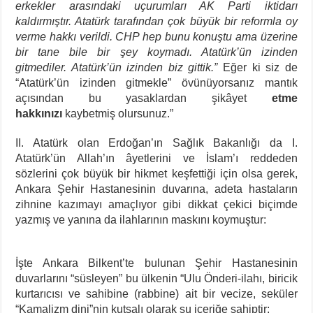
erkekler arasındaki uçurumları AK Parti iktidarı
kaldırmıştır. Atatürk tarafından çok büyük bir reformla oy
verme hakkı verildi. CHP hep bunu konuştu ama üzerine
bir tane bile bir şey koymadı. Atatürk’ün izinden
gitmediler. Atatürk’ün izinden biz gittik.”
Eğer ki siz de
“Atatürk’ün izinden gitmekle” övünüyorsanız mantık
açısından bu yasaklardan şikâyet
etme
hakkınızı
kaybetmiş olursunuz.”
II. Atatürk olan Erdoğan’ın Sağlık Bakanlığı da I.
Atatürk’ün Allah’ın âyetlerini ve İslam’ı reddeden
sözlerini çok büyük bir hikmet keşfettiği için olsa gerek,
Ankara Şehir Hastanesinin duvarına, adeta hastaların
zihnine kazımayı amaçlıyor gibi dikkat çekici biçimde
yazmış ve yanına da ilahlarının maskını koymuştur:
İşte Ankara Bilkent’te bulunan Şehir Hastanesinin
duvarlarını “süsleyen” bu ülkenin “Ulu Önderi-ilahı, biricik
kurtarıcısı ve sahibine (rabbine) ait bir vecize, seküler
“Kamalizm dini”nin kutsalı olarak şu içeriğe sahiptir: