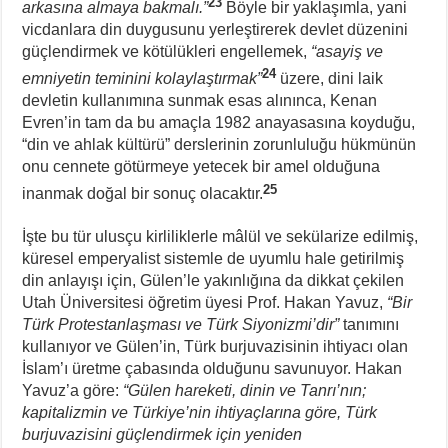
23
arkasına almaya bakmalı.”
Böyle bir yaklaşımla, yani
vicdanlara din duygusunu yerleştirerek devlet düzenini
güçlendirmek ve kötülükleri engellemek,
“asayiş ve
24
emniyetin teminini kolaylaştırmak”
üzere, dini laik
devletin kullanımına sunmak esas alınınca, Kenan
Evren’in tam da bu amaçla 1982 anayasasına koyduğu,
“din ve ahlak kültürü” derslerinin zorunluluğu hükmünün
onu cennete götürmeye yetecek bir amel olduğuna
25
inanmak doğal bir sonuç olacaktır.
İşte bu tür ulusçu kirliliklerle mâlül ve sekülarize edilmiş,
küresel emperyalist sistemle de uyumlu hale getirilmiş
din anlayışı için, Gülen’le yakınlığına da dikkat çekilen
Utah Üniversitesi öğretim üyesi Prof. Hakan Yavuz,
“Bir
Türk Protestanlaşması ve Türk Siyonizmi’dir”
tanımını
kullanıyor ve Gülen’in, Türk burjuvazisinin ihtiyacı olan
İslam’ı üretme çabasında olduğunu savunuyor. Hakan
Yavuz’a göre:
“Gülen hareketi, dinin ve Tanrı’nın;
kapitalizmin ve Türkiye’nin ihtiyaçlarına göre, Türk
burjuvazisini güçlendirmek için yeniden