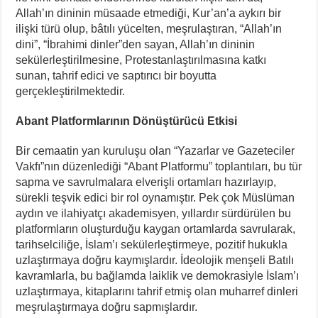
Allah’ın dininin müsaade etmediği, Kur’an’a aykırı bir
ilişki türü olup, bâtılı yücelten, meşrulaştıran, “Allah’ın
dini”, “İbrahimi dinler”den sayan, Allah’ın dininin
sekülerleştirilmesine, Protestanlaştırılmasına katkı
sunan, tahrif edici ve saptırıcı bir boyutta
gerçekleştirilmektedir.
Abant Platformlarının Dönüştürücü Etkisi
Bir cemaatin yan kuruluşu olan “Yazarlar ve Gazeteciler
Vakfı”nın düzenlediği “Abant Platformu” toplantıları, bu tür
sapma ve savrulmalara elverişli ortamları hazırlayıp,
sürekli teşvik edici bir rol oynamıştır. Pek çok Müslüman
aydın ve ilahiyatçı akademisyen, yıllardır sürdürülen bu
platformların oluşturduğu kaygan ortamlarda savrularak,
tarihselciliğe, İslam’ı sekülerleştirmeye, pozitif hukukla
uzlaştırmaya doğru kaymışlardır. İdeolojik menşeli Batılı
kavramlarla, bu bağlamda laiklik ve demokrasiyle İslam’ı
uzlaştırmaya, kitaplarını tahrif etmiş olan muharref dinleri
meşrulaştırmaya doğru sapmışlardır.