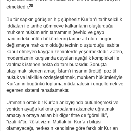
28
etmektedir.
Bu tür sapkın görüşler, hiç şüphesiz Kur’an’ı tarihselcilik
iddiaları ile tarihe gömmeye kalkanların oluşturduğu,
muhkem hükümlerin tamamının (tevhid ve gayb
haricindeki bütün hükümlerin) tarihe ait olup, bugün
değişmeye mahkum olduğu tezinin oluşturduğu, sabite
kabul etmeyen kaygan zeminlerde yeşermektedir. Zaten,
modernizmin karşısında duyulan aşağılık kompleksi ile
varılmak istenen nokta da tam burasıdır. Sonuçta
ulaşılmak istenen amaç, İslam’ı insanın ürettiği pozitif
hukuk ve laiklikle özdeşleştirmek, muhkem hükümleriyle
Kur’an’ın bugünkü topluma müdahalesini engellemek ve
egemen sistemi rahatlatmaktır.
Ümmetin ortak bir Kur’an anlayışında bütünleşmesi ve
yeniden ayağa kalkma çabalarını akamete uğratmak
amacıyla ortaya atılan bir diğer fitne de “görelilik”,
“izafilik”tir. Rölativizm: Mutlak bir Kur’an bilgisi
olamayacağı, herkesin kendisine göre farklı bir Kur’an