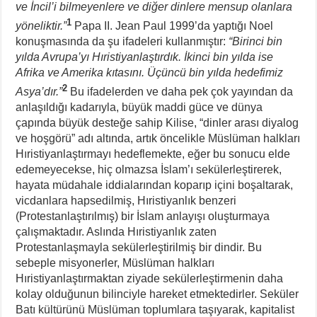
ve İncil’i bilmeyenlere ve diğer dinlere mensup olanlara
1
yöneliktir.”
Papa II. Jean Paul 1999’da yaptığı Noel
konuşmasında da şu ifadeleri kullanmıştır:
“Birinci bin
yılda Avrupa’yı Hıristiyanlaştırdık. İkinci bin yılda ise
Afrika ve Amerika kıtasını. Üçüncü bin yılda hedefimiz
2
Asya’dır.”
Bu ifadelerden ve daha pek çok yayından da
anlaşıldığı kadarıyla, büyük maddi güce ve dünya
çapında büyük desteğe sahip Kilise, “dinler arası diyalog
ve hoşgörü” adı altında, artık öncelikle Müslüman halkları
Hıristiyanlaştırmayı hedeflemekte, eğer bu sonucu elde
edemeyecekse, hiç olmazsa İslam’ı sekülerleştirerek,
hayata müdahale iddialarından koparıp içini boşaltarak,
vicdanlara hapsedilmiş, Hıristiyanlık benzeri
(Protestanlaştırılmış) bir İslam anlayışı oluşturmaya
çalışmaktadır. Aslında Hıristiyanlık zaten
Protestanlaşmayla sekülerleştirilmiş bir dindir. Bu
sebeple misyonerler, Müslüman halkları
Hıristiyanlaştırmaktan ziyade sekülerleştirmenin daha
kolay olduğunun bilinciyle hareket etmektedirler. Seküler
Batı kültürünü Müslüman toplumlara taşıyarak, kapitalist