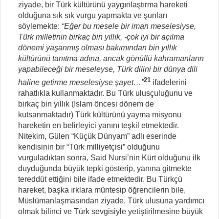
ziyade, bir Türk kültürünü yaygınlaştırma hareketi
olduğuna sık sık vurgu yapmakta ve şunları
söylemekte:
“Eğer bu mesele bir iman meselesiyse,
Türk milletinin birkaç bin yıllık, -çok iyi bir açılma
dönemi yaşanmış olması bakımından bin yıllık
kültürünü tanıtma adına, ancak gönüllü kahramanların
yapabileceği bir meseleyse, Türk dilini bir dünya dili
21
haline getirme meselesiyse şayet…”
ifadelerini
rahatlıkla kullanmaktadır. Bu Türk ulusçuluğunu ve
birkaç bin yıllık (İslam öncesi dönem de
kutsanmaktadır) Türk kültürünü yayma misyonu
hareketin en belirleyici yanını teşkil etmektedir.
Nitekim, Gülen “Küçük Dünyam” adlı eserinde
kendisinin bir “Türk milliyetçisi” olduğunu
vurguladıktan sonra, Said Nursi’nin Kürt olduğunu ilk
duyduğunda büyük tepki gösterip, yanına gitmekte
tereddüt ettiğini bile ifade etmektedir. Bu Türkçü
hareket, başka ırklara müntesip öğrencilerin bile,
Müslümanlaşmasından ziyade, Türk ulusuna yardımcı
olmak bilinci ve Türk sevgisiyle yetiştirilmesine büyük