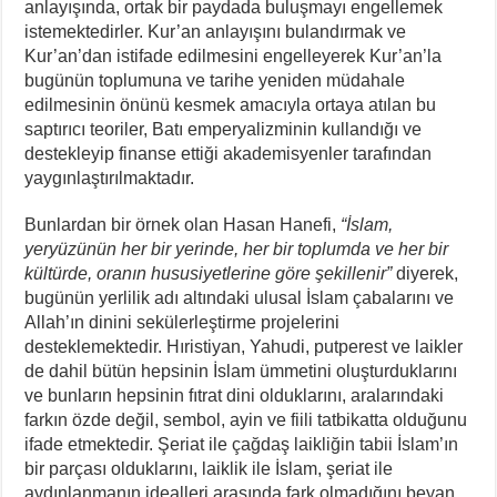
anlayışında, ortak bir paydada buluşmayı engellemek
istemektedirler. Kur’an anlayışını bulandırmak ve
Kur’an’dan istifade edilmesini engelleyerek Kur’an’la
bugünün toplumuna ve tarihe yeniden müdahale
edilmesinin önünü kesmek amacıyla ortaya atılan bu
saptırıcı teoriler, Batı emperyalizminin kullandığı ve
destekleyip finanse ettiği akademisyenler tarafından
yaygınlaştırılmaktadır.
Bunlardan bir örnek olan Hasan Hanefi,
“İslam,
yeryüzünün her bir yerinde, her bir toplumda ve her bir
kültürde, oranın hususiyetlerine göre şekillenir”
diyerek,
bugünün yerlilik adı altındaki ulusal İslam çabalarını ve
Allah’ın dinini sekülerleştirme projelerini
desteklemektedir. Hıristiyan, Yahudi, putperest ve laikler
de dahil bütün hepsinin İslam ümmetini oluşturduklarını
ve bunların hepsinin fıtrat dini olduklarını, aralarındaki
farkın özde değil, sembol, ayin ve fiili tatbikatta olduğunu
ifade etmektedir. Şeriat ile çağdaş laikliğin tabii İslam’ın
bir parçası olduklarını, laiklik ile İslam, şeriat ile
aydınlanmanın idealleri arasında fark olmadığını beyan