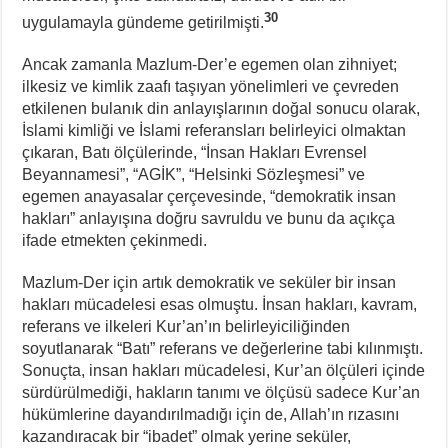
30
uygulamayla gündeme getirilmişti.
Ancak zamanla Mazlum-Der’e egemen olan zihniyet;
ilkesiz ve kimlik zaafı taşıyan yönelimleri ve çevreden
etkilenen bulanık din anlayışlarının doğal sonucu olarak,
İslami kimliği ve İslami referansları belirleyici olmaktan
çıkaran, Batı ölçülerinde, “İnsan Hakları Evrensel
Beyannamesi”, “AGİK”, “Helsinki Sözleşmesi” ve
egemen anayasalar çerçevesinde, “demokratik insan
hakları” anlayışına doğru savruldu ve bunu da açıkça
ifade etmekten çekinmedi.
Mazlum-Der için artık demokratik ve seküler bir insan
hakları mücadelesi esas olmuştu. İnsan hakları, kavram,
referans ve ilkeleri Kur’an’ın belirleyiciliğinden
soyutlanarak “Batı” referans ve değerlerine tabi kılınmıştı.
Sonuçta, insan hakları mücadelesi, Kur’an ölçüleri içinde
sürdürülmediği, hakların tanımı ve ölçüsü sadece Kur’an
hükümlerine dayandırılmadığı için de, Allah’ın rızasını
kazandıracak bir “ibadet” olmak yerine seküler,