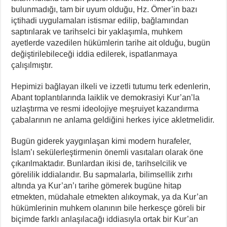
bulunmadığı, tam bir uyum olduğu, Hz. Ömer’in bazı
içtihadi uygulamaları istismar edilip, bağlamından
saptırılarak ve tarihselci bir yaklaşımla, muhkem
ayetlerde vazedilen hükümlerin tarihe ait olduğu, bugün
değiştirilebileceği iddia edilerek, ispatlanmaya
çalışılmıştır.
Hepimizi bağlayan ilkeli ve izzetli tutumu terk edenlerin,
Abant toplantılarında laiklik ve demokrasiyi Kur’an’la
uzlaştırma ve resmi ideolojiye meşruiyet kazandırma
çabalarının ne anlama geldiğini herkes iyice akletmelidir.
Bugün giderek yaygınlaşan kimi modern hurafeler,
İslam’ı sekülerleştirmenin önemli vasıtaları olarak öne
çıkarılmaktadır. Bunlardan ikisi de, tarihselcilik ve
görelilik iddialarıdır. Bu sapmalarla, bilimsellik zırhı
altında ya Kur’an’ı tarihe gömerek bugüne hitap
etmekten, müdahale etmekten alıkoymak, ya da Kur’an
hükümlerinin muhkem olanının bile herkesçe göreli bir
biçimde farklı anlaşılacağı iddiasıyla ortak bir Kur’an