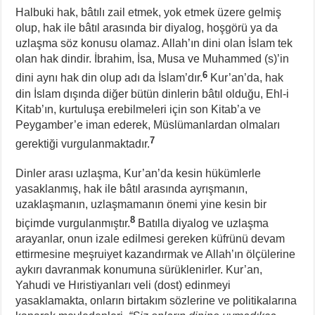
Halbuki hak, bâtılı zail etmek, yok etmek üzere gelmiş
olup, hak ile bâtıl arasında bir diyalog, hoşgörü ya da
uzlaşma söz konusu olamaz. Allah’ın dini olan İslam tek
olan hak dindir. İbrahim, İsa, Musa ve Muhammed (s)’in
6
dini aynı hak din olup adı da İslam’dır.
Kur’an’da, hak
din İslam dışında diğer bütün dinlerin bâtıl olduğu, Ehl-i
Kitab’ın, kurtuluşa erebilmeleri için son Kitab’a ve
Peygamber’e iman ederek, Müslümanlardan olmaları
7
gerektiği vurgulanmaktadır.
Dinler arası uzlaşma, Kur’an’da kesin hükümlerle
yasaklanmış, hak ile bâtıl arasında ayrışmanın,
uzaklaşmanın, uzlaşmamanın önemi yine kesin bir
8
biçimde vurgulanmıştır.
Batılla diyalog ve uzlaşma
arayanlar, onun izale edilmesi gereken küfrünü devam
ettirmesine meşruiyet kazandırmak ve Allah’ın ölçülerine
aykırı davranmak konumuna sürüklenirler. Kur’an,
Yahudi ve Hıristiyanları veli (dost) edinmeyi
yasaklamakta, onların birtakım sözlerine ve politikalarına