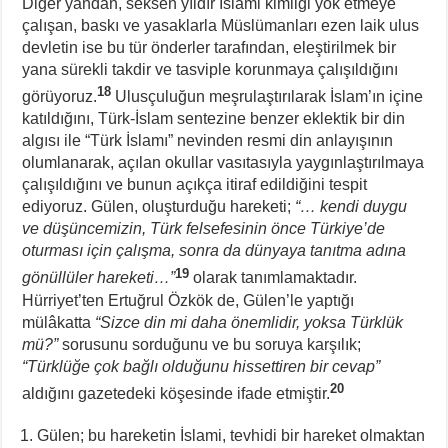
Diğer yandan, seksen yıldır İslami kimliği yok etmeye
çalışan, baskı ve yasaklarla Müslümanları ezen laik ulus
devletin ise bu tür önderler tarafından, eleştirilmek bir
yana sürekli takdir ve tasviple korunmaya çalışıldığını
18
görüyoruz.
Ulusçuluğun meşrulaştırılarak İslam’ın içine
katıldığını, Türk-İslam sentezine benzer eklektik bir din
algısı ile “Türk İslamı” nevinden resmi din anlayışının
olumlanarak, açılan okullar vasıtasıyla yaygınlaştırılmaya
çalışıldığını ve bunun açıkça itiraf edildiğini tespit
ediyoruz. Gülen, oluşturduğu hareketi;
“… kendi duygu
ve düşüncemizin, Türk felsefesinin önce Türkiye’de
oturması için çalışma, sonra da dünyaya tanıtma adına
19
gönüllüler hareketi…”
olarak tanımlamaktadır.
Hürriyet’ten Ertuğrul Özkök de, Gülen’le yaptığı
mülâkatta
“Sizce din mi daha önemlidir, yoksa Türklük
mü?”
sorusunu sorduğunu ve bu soruya karşılık;
“Türklüğe çok bağlı olduğunu hissettiren bir cevap”
20
aldığını gazetedeki köşesinde ifade etmiştir.
Gülen; bu hareketin İslami, tevhidi bir hareket olmaktan