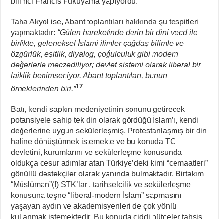
bilimci Francis Fukuyama yapıyordu.
Taha Akyol ise, Abant toplantıları hakkında şu tespitleri
yapmaktadır:
“Gülen hareketinde derin bir dini vecd ile
birlikte, geleneksel İslami ilimler çağdaş bilimle ve
özgürlük, eşitlik, diyalog, çoğulculuk gibi modern
değerlerle meczediliyor; devlet sistemi olarak liberal bir
laiklik benimseniyor. Abant toplantıları, bunun
17
örneklerinden biri.”
Batı, kendi sapkın medeniyetinin sonunu getirecek
potansiyele sahip tek din olarak gördüğü İslam’ı, kendi
değerlerine uygun sekülerleşmiş, Protestanlaşmış bir din
haline dönüştürmek istemekte ve bu konuda TC
devletini, kurumlarını ve sekülerleşme konusunda
oldukça cesur adımlar atan Türkiye’deki kimi “cemaatleri”
gönüllü destekçiler olarak yanında bulmaktadır. Birtakım
“Müslüman”(!) STK’ları, tarihselcilik ve sekülerleşme
konusuna teşne “liberal-modern İslam” sapmasını
yaşayan aydın ve akademisyenleri de çok yönlü
kullanmak istemektedir. Bu konuda ciddi bütçeler tahsis