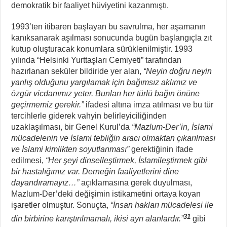
demokratik bir faaliyet hüviyetini kazanmıştı.
1993’ten itibaren başlayan bu savrulma, her aşamanın
kanıksanarak aşılması sonucunda bugün başlangıçla zıt
kutup oluşturacak konumlara sürüklenilmiştir. 1993
yılında “Helsinki Yurttaşları Cemiyeti” tarafından
hazırlanan seküler bildiride yer alan,
“Neyin doğru neyin
yanlış olduğunu yargılamak için bağımsız aklımız ve
özgür vicdanımız yeter. Bunları her türlü bağın önüne
geçirmemiz gerekir.”
ifadesi altına imza atılması ve bu tür
tercihlerle giderek vahyin belirleyiciliğinden
uzaklaşılması, bir Genel Kurul’da
“Mazlum-Der’in, İslami
mücadelenin ve İslami tebliğin aracı olmaktan çıkarılması
ve İslami kimlikten soyutlanması”
gerektiğinin ifade
edilmesi,
“Her şeyi dinselleştirmek, İslamileştirmek gibi
bir hastalığımız var. Derneğin faaliyetlerini dine
dayandıramayız…”
açıklamasına gerek duyulması,
Mazlum-Der’deki değişimin istikametini ortaya koyan
işaretler olmuştur. Sonuçta,
“İnsan hakları mücadelesi ile
31
din birbirine karıştırılmamalı, ikisi ayrı alanlardır.”
gibi