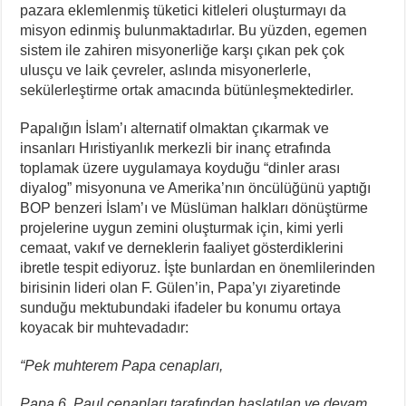
pazara eklemlenmiş tüketici kitleleri oluşturmayı da
misyon edinmiş bulunmaktadırlar. Bu yüzden, egemen
sistem ile zahiren misyonerliğe karşı çıkan pek çok
ulusçu ve laik çevreler, aslında misyonerlerle,
sekülerleştirme ortak amacında bütünleşmektedirler.
Papalığın İslam’ı alternatif olmaktan çıkarmak ve
insanları Hıristiyanlık merkezli bir inanç etrafında
toplamak üzere uygulamaya koyduğu “dinler arası
diyalog” misyonuna ve Amerika’nın öncülüğünü yaptığı
BOP benzeri İslam’ı ve Müslüman halkları dönüştürme
projelerine uygun zemini oluşturmak için, kimi yerli
cemaat, vakıf ve derneklerin faaliyet gösterdiklerini
ibretle tespit ediyoruz. İşte bunlardan en önemlilerinden
birisinin lideri olan F. Gülen’in, Papa’yı ziyaretinde
sunduğu mektubundaki ifadeler bu konumu ortaya
koyacak bir muhtevadadır:
“Pek muhterem Papa cenapları,
Papa 6. Paul cenapları tarafından başlatılan ve devam