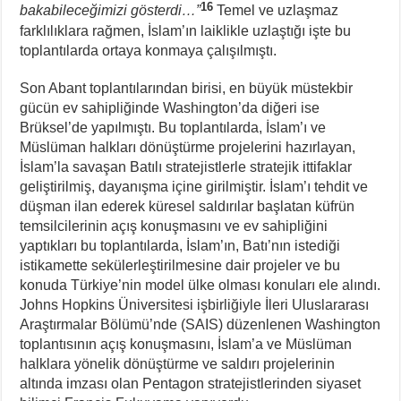
16
bakabileceğimizi gösterdi…”
Temel ve uzlaşmaz
farklılıklara rağmen, İslam’ın laiklikle uzlaştığı işte bu
toplantılarda ortaya konmaya çalışılmıştı.
Son Abant toplantılarından birisi, en büyük müstekbir
gücün ev sahipliğinde Washington’da diğeri ise
Brüksel’de yapılmıştı. Bu toplantılarda, İslam’ı ve
Müslüman halkları dönüştürme projelerini hazırlayan,
İslam’la savaşan Batılı stratejistlerle stratejik ittifaklar
geliştirilmiş, dayanışma içine girilmiştir. İslam’ı tehdit ve
düşman ilan ederek küresel saldırılar başlatan küfrün
temsilcilerinin açış konuşmasını ve ev sahipliğini
yaptıkları bu toplantılarda, İslam’ın, Batı’nın istediği
istikamette sekülerleştirilmesine dair projeler ve bu
konuda Türkiye’nin model ülke olması konuları ele alındı.
Johns Hopkins Üniversitesi işbirliğiyle İleri Uluslararası
Araştırmalar Bölümü’nde (SAIS) düzenlenen Washington
toplantısının açış konuşmasını, İslam’a ve Müslüman
halklara yönelik dönüştürme ve saldırı projelerinin
altında imzası olan Pentagon stratejistlerinden siyaset