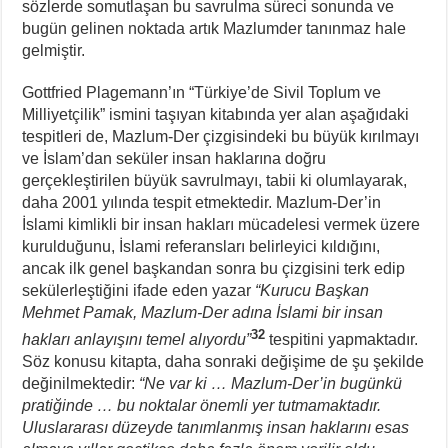
sözlerde somutlaşan bu savrulma süreci sonunda ve
bugün gelinen noktada artık Mazlumder tanınmaz hale
gelmiştir.
Gottfried Plagemann’ın “Türkiye’de Sivil Toplum ve
Milliyetçilik” ismini taşıyan kitabında yer alan aşağıdaki
tespitleri de, Mazlum-Der çizgisindeki bu büyük kırılmayı
ve İslam’dan seküler insan haklarına doğru
gerçekleştirilen büyük savrulmayı, tabii ki olumlayarak,
daha 2001 yılında tespit etmektedir. Mazlum-Der’in
İslami kimlikli bir insan hakları mücadelesi vermek üzere
kurulduğunu, İslami referansları belirleyici kıldığını,
ancak ilk genel başkandan sonra bu çizgisini terk edip
sekülerleştiğini ifade eden yazar
“Kurucu Başkan
Mehmet Pamak, Mazlum-Der adına İslami bir insan
32
hakları anlayışını temel alıyordu”
tespitini yapmaktadır.
Söz konusu kitapta, daha sonraki değişime de şu şekilde
değinilmektedir:
“Ne var ki … Mazlum-Der’in bugünkü
pratiğinde … bu noktalar önemli yer tutmamaktadır.
Uluslararası düzeyde tanımlanmış insan haklarını esas