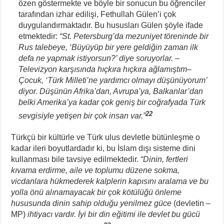
özen göstermekte ve böyle bir sonucun bu öğrenciler
tarafından izhar edilişi, Fethullah Gülen’i çok
duygulandırmaktadır. Bu hususları Gülen şöyle ifade
etmektedir:
“St. Petersburg’da mezuniyet töreninde bir
Rus talebeye, ‘Büyüyüp bir yere geldiğin zaman ilk
defa ne yapmak istiyorsun?’ diye soruyorlar. –
Televizyon karşısında hıçkıra hıçkıra ağlamıştım–
Çocuk, ‘Türk Milleti’ne yardımcı olmayı düşünüyorum’
diyor. Düşünün Afrika’dan, Avrupa’ya, Balkanlar’dan
belki Amerika’ya kadar çok geniş bir coğrafyada Türk
22
sevgisiyle yetişen bir çok insan var.”
Türkçü bir kültürle ve Türk ulus devletle bütünleşme o
kadar ileri boyutlardadır ki, bu İslam dışı sisteme dini
kullanması bile tavsiye edilmektedir.
“Dinin, fertleri
kıvama erdirme, aile ve toplumu düzene sokma,
vicdanlara hükmederek kalplerin kapısını aralama ve bu
yolla önü alınamayacak bir çok kötülüğü önleme
hususunda dinin sahip olduğu yenilmez güce
(devletin –
MP)
ihtiyacı vardır. İyi bir din eğitimi ile devlet bu gücü