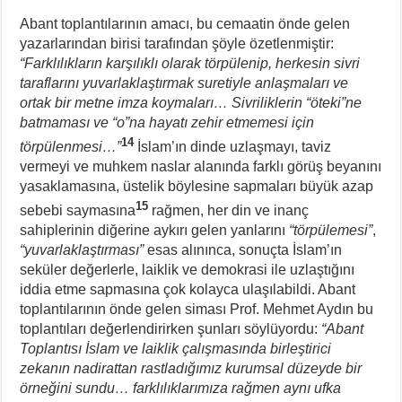
Abant toplantılarının amacı, bu cemaatin önde gelen
yazarlarından birisi tarafından şöyle özetlenmiştir:
“Farklılıkların karşılıklı olarak törpülenip, herkesin sivri
taraflarını yuvarlaklaştırmak suretiyle anlaşmaları ve
ortak bir metne imza koymaları… Sivriliklerin “öteki”ne
batmaması ve “o”na hayatı zehir etmemesi için
14
törpülenmesi…”
İslam’ın dinde uzlaşmayı, taviz
vermeyi ve muhkem naslar alanında farklı görüş beyanını
yasaklamasına, üstelik böylesine sapmaları büyük azap
15
sebebi saymasına
rağmen, her din ve inanç
sahiplerinin diğerine aykırı gelen yanlarını
“törpülemesi”
,
“yuvarlaklaştırması”
esas alınınca, sonuçta İslam’ın
seküler değerlerle, laiklik ve demokrasi ile uzlaştığını
iddia etme sapmasına çok kolayca ulaşılabildi. Abant
toplantılarının önde gelen siması Prof. Mehmet Aydın bu
toplantıları değerlendirirken şunları söylüyordu:
“Abant
Toplantısı İslam ve laiklik çalışmasında birleştirici
zekanın nadirattan rastladığımız kurumsal düzeyde bir
örneğini sundu… farklılıklarımıza rağmen aynı ufka