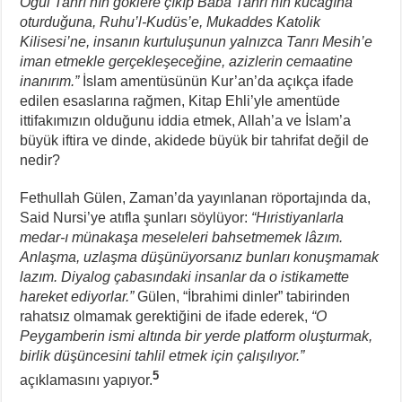
Oğul Tanrı’nın göklere çıkıp Baba Tanrı’nın kucağına
oturduğuna, Ruhu’l-Kudüs’e, Mukaddes Katolik
Kilisesi’ne, insanın kurtuluşunun yalnızca Tanrı Mesih’e
iman etmekle gerçekleşeceğine, azizlerin cemaatine
inanırım.”
İslam amentüsünün Kur’an’da açıkça ifade
edilen esaslarına rağmen, Kitap Ehli’yle amentüde
ittifakımızın olduğunu iddia etmek, Allah’a ve İslam’a
büyük iftira ve dinde, akidede büyük bir tahrifat değil de
nedir?
Fethullah Gülen, Zaman’da yayınlanan röportajında da,
Said Nursi’ye atıfla şunları söylüyor:
“Hıristiyanlarla
medar-ı münakaşa meseleleri bahsetmemek lâzım.
Anlaşma, uzlaşma düşünüyorsanız bunları konuşmamak
lazım. Diyalog çabasındaki insanlar da o istikamette
hareket ediyorlar.”
Gülen, “İbrahimi dinler” tabirinden
rahatsız olmamak gerektiğini de ifade ederek,
“O
Peygamberin ismi altında bir yerde platform oluşturmak,
birlik düşüncesini tahlil etmek için çalışılıyor.”
5
açıklamasını yapıyor.