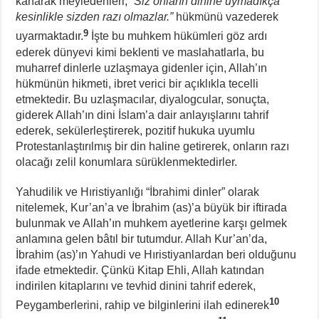
kanarak meyledenleri,
“Siz onların dinine uymadıkça
kesinlikle sizden razı olmazlar.”
hükmünü vazederek
9
uyarmaktadır.
İşte bu muhkem hükümleri göz ardı
ederek dünyevi kimi beklenti ve maslahatlarla, bu
muharref dinlerle uzlaşmaya gidenler için, Allah’ın
hükmünün hikmeti, ibret verici bir açıklıkla tecelli
etmektedir. Bu uzlaşmacılar, diyalogcular, sonuçta,
giderek Allah’ın dini İslam’a dair anlayışlarını tahrif
ederek, sekülerleştirerek, pozitif hukuka uyumlu
Protestanlaştırılmış bir din haline getirerek, onların razı
olacağı zelil konumlara sürüklenmektedirler.
Yahudilik ve Hıristiyanlığı “İbrahimi dinler” olarak
nitelemek, Kur’an’a ve İbrahim (as)’a büyük bir iftirada
bulunmak ve Allah’ın muhkem ayetlerine karşı gelmek
anlamına gelen bâtıl bir tutumdur. Allah Kur’an’da,
İbrahim (as)’ın Yahudi ve Hıristiyanlardan beri olduğunu
ifade etmektedir. Çünkü Kitap Ehli, Allah katından
indirilen kitaplarını ve tevhid dinini tahrif ederek,
10
Peygamberlerini, rahip ve bilginlerini ilah edinerek