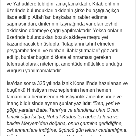
ve Yahudilere tebliğini amaçlamaktadır. Kitab ehlinin
üzerinde bulundukları akidenin şirke bulaştığı açıkça
ifade edilip, Allah’tan başkalarını rabler edinme
sapmasından, dinlerinin kaynağında var olan tevhid
akidesine dönmeye çağrı yapılmaktadır. Yoksa onların
üzerinde bulundukları bozuk akideye meşruiyet
kazandıracak bir üslupla, “kitaplarını tahrif etmeleri,
peygamberlerini ve ruhbanı ilahlaştırmaları” göz ardı
edilip, bunlar bugün dikkate alınmaması gereken
teferruat olarak nitelenip, amentüde müttefik olunduğu
vurgusu yapılmamaktadır.
İsa’dan sonra 325 yılında İznik Konsili’nde hazırlanan ve
bugünkü Hıristiyan mezheplerinin hemen hemen
tamamınca benimsenen Hıristiyanlık amentüsünde ve
inanç bildirisinde aynen şunlar yazılıdır:
“Ben, yeri ve
göğü yaratan Baba Tanrı’ya ve efendimiz olan O’nun
biricik oğlu İsa’ya, Ruhu’l-Kudüs’ten gebe kalana ve
bakire Meryem’den doğana, onun çarmıha gerildiğine,
cehennemlere indiğine, üçüncü gün tekrar canlandığına,