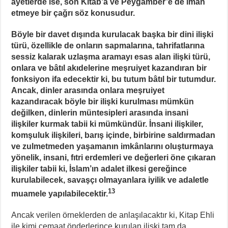
ayetlerde ise, son Kitab’a ve Peygamber’e de iman
etmeye bir çağrı söz konusudur.
Böyle bir davet dışında kurulacak başka bir dini ilişki
türü, özellikle de onların sapmalarına, tahrifatlarına
sessiz kalarak uzlaşma aramayı esas alan ilişki türü,
onlara ve bâtıl akıdelerine meşruiyet kazandıran bir
fonksiyon ifa edecektir ki, bu tutum bâtıl bir tutumdur.
Ancak, dinler arasında onlara meşruiyet
kazandıracak böyle bir ilişki kurulması mümkün
değilken, dinlerin müntesipleri arasında insani
ilişkiler kurmak tabii ki mümkündür. İnsani ilişkiler,
komşuluk ilişkileri, barış içinde, birbirine saldırmadan
ve zulmetmeden yaşamanın imkânlarını oluşturmaya
yönelik, insani, fıtri erdemleri ve değerleri öne çıkaran
ilişkiler tabii ki, İslam’ın adalet ilkesi gereğince
kurulabilecek, savaşçı olmayanlara iyilik ve adaletle
13
muamele yapılabilecektir.
Ancak verilen örneklerden de anlaşılacaktır ki, Kitap Ehli
ile kimi cemaat önderlerince kurulan ilişki tam da,