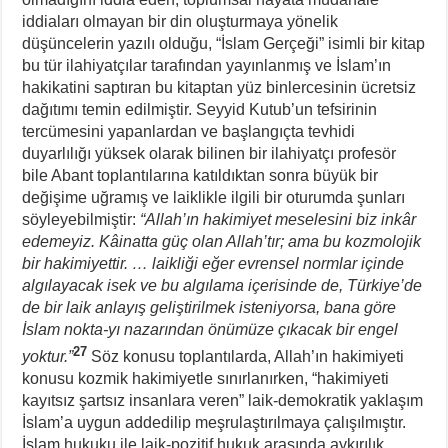
iddiaları olmayan bir din oluşturmaya yönelik
düşüncelerin yazılı olduğu, “İslam Gerçeği” isimli bir kitap
bu tür ilahiyatçılar tarafından yayınlanmış ve İslam’ın
hakikatini saptıran bu kitaptan yüz binlercesinin ücretsiz
dağıtımı temin edilmiştir. Seyyid Kutub’un tefsirinin
tercümesini yapanlardan ve başlangıçta tevhidi
duyarlılığı yüksek olarak bilinen bir ilahiyatçı profesör
bile Abant toplantılarına katıldıktan sonra büyük bir
değişime uğramış ve laiklikle ilgili bir oturumda şunları
söyleyebilmiştir:
“Allah’ın hakimiyet meselesini biz inkâr
edemeyiz. Kâinatta güç olan Allah’tır; ama bu kozmolojik
bir hakimiyettir. … laikliği eğer evrensel normlar içinde
algılayacak isek ve bu algılama içerisinde de, Türkiye’de
de bir laik anlayış geliştirilmek isteniyorsa, bana göre
İslam nokta-yı nazarından önümüze çıkacak bir engel
27
yoktur.”
Söz konusu toplantılarda, Allah’ın hakimiyeti
konusu kozmik hakimiyetle sınırlanırken, “hakimiyeti
kayıtsız şartsız insanlara veren” laik-demokratik yaklaşım
İslam’a uygun addedilip meşrulaştırılmaya çalışılmıştır.
İslam hukuku ile laik-pozitif hukuk arasında aykırılık