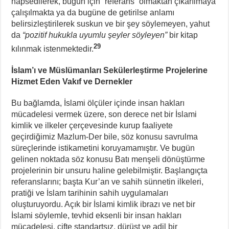
hapsedilerek, bugün için “referans” olmaktan çıkarılmaya
çalışılmakta ya da bugüne de getirilse anlamı
belirsizleştirilerek suskun ve bir şey söylemeyen, yahut
da
“pozitif hukukla uyumlu şeyler söyleyen”
bir kitap
29
kılınmak istenmektedir.
İslam’ı ve Müslümanları Sekülerleştirme Projelerine
Hizmet Eden Vakıf ve Dernekler
Bu bağlamda, İslami ölçüler içinde insan hakları
mücadelesi vermek üzere, son derece net bir İslami
kimlik ve ilkeler çerçevesinde kurup faaliyete
geçirdiğimiz Mazlum-Der bile, söz konusu savrulma
süreçlerinde istikametini koruyamamıştır. Ve bugün
gelinen noktada söz konusu Batı menşeli dönüştürme
projelerinin bir unsuru haline gelebilmiştir. Başlangıçta
referanslarını; başta Kur’an ve sahih sünnetin ilkeleri,
pratiği ve İslam tarihinin sahih uygulamaları
oluşturuyordu. Açık bir İslami kimlik ibrazı ve net bir
İslami söylemle, tevhid eksenli bir insan hakları
mücadelesi, çifte standartsız, dürüst ve adil bir