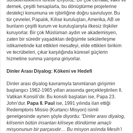
dernek, çeşitli hesaplarla, bu dönüştürme projelerine
destekçi konumuna ve işbirliğine doğru savruluyor. Bu
tür çevreler, Papalık, Kilise kuruluşları, Amerika, AB ve
bunların çeşitli kurum ve kuruluşlarıyla ilkesiz ilişkiler
kuruyorlar. Bir çok Müslüman aydın ve akademisyen,
zaten bir süredir yaşadıkları değişimle sekülerleşme
istikametinde kat ettikleri mesafeyi, elde ettikleri birikim
ve tecrübeleri, çıkar karşılığında küresel güçlerin
hizmetine sunma yarışına giriyorlar.
Dinler Arası Diyalog: Kökeni ve Hedefi
Dinler arası diyalog kavramıyla tanımlanan girişimin
başlangıcı 1962-1965 yılları arasında gerçekleştirilen II.
Vatikan Konsili’dir. Bu konsili başlatan ise, Papa 23.
John’dur.
Papa II. Paul
ise, 1991 yılında ilan ettiği
Redemptoris Missio (Kurtarıcı Misyon) isimli
genelgesinde aynen şöyle diyordu:
“Dinler arası diyalog,
kilisenin bütün insanları kiliseye döndürme amaçlı
misyonunun bir parçasıdır… Bu misyon aslında Mesih’i