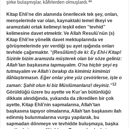
11
şirke bulaşmışlar, kâfirlerden olmuşlardı.
Kitap Ehli’ne din alanında önerilecek tek şey, onları,
menşelerinde var olan, kaynaktaki temel ilkeyi ve
aramızdaki ortak kelimeyi teşkil eden “tevhid”
kelimesine davet etmektir. Ve Allah Resulü’nün (s)
Kitap Ehli’ne yönelik davet mektuplarında ve
görüşmelerinde yer verdiği şu ayet ışığında onları
tevhide çağırmaktır.
“
(Resûlüm!) de ki: Ey Ehl-i Kitap!
Sizinle bizim aramızda müşterek olan bir söze geliniz:
Allah’tan başkasına tapmayalım. O’na hiçbir şeyi eş
tutmayalım ve Allah’ı bırakıp da kimimiz kimimizi
ilâhlaştırmasın. Eğer onlar yine yüz çevirirlerse, işte o
12
zaman: Şahit olun ki biz Müslümanlarız! deyiniz.”
Görüldüğü üzere bu ayette ve Kur’an bütünlüğü
dikkate alındığında, yukarıda da zikredilen bir çok
ayette, Kitap Ehli’nin sapmalarına, Allah’tan
başkasına tapıyor olmalarına, Allah’tan başkasını ilah
edinmiş bulunmalarına vurgu yapılarak, bu
sapmadan dönmeye ve tevhidde buluşmaya, başka