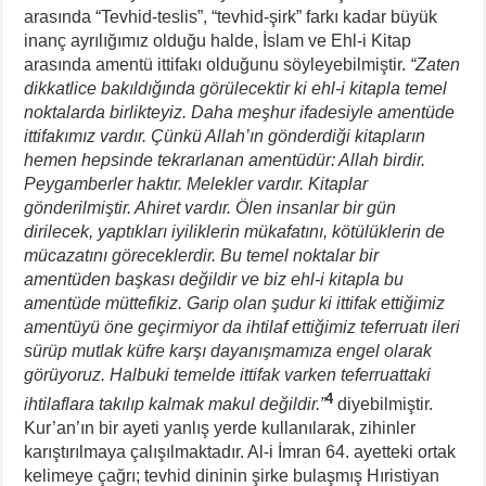
arasında “Tevhid-teslis”, “tevhid-şirk” farkı kadar büyük
inanç ayrılığımız olduğu halde, İslam ve Ehl-i Kitap
arasında amentü ittifakı olduğunu söyleyebilmiştir.
“Zaten
dikkatlice bakıldığında görülecektir ki ehl-i kitapla temel
noktalarda birlikteyiz. Daha meşhur ifadesiyle amentüde
ittifakımız vardır. Çünkü Allah’ın gönderdiği kitapların
hemen hepsinde tekrarlanan amentüdür: Allah birdir.
Peygamberler haktır. Melekler vardır. Kitaplar
gönderilmiştir. Ahiret vardır. Ölen insanlar bir gün
dirilecek, yaptıkları iyiliklerin mükafatını, kötülüklerin de
mücazatını göreceklerdir. Bu temel noktalar bir
amentüden başkası değildir ve biz ehl-i kitapla bu
amentüde müttefikiz. Garip olan şudur ki ittifak ettiğimiz
amentüyü öne geçirmiyor da ihtilaf ettiğimiz teferruatı ileri
sürüp mutlak küfre karşı dayanışmamıza engel olarak
görüyoruz. Halbuki temelde ittifak varken teferruattaki
4
ihtilaflara takılıp kalmak makul değildir.”
diyebilmiştir.
Kur’an’ın bir ayeti yanlış yerde kullanılarak, zihinler
karıştırılmaya çalışılmaktadır. Al-i İmran 64. ayetteki ortak
kelimeye çağrı; tevhid dininin şirke bulaşmış Hıristiyan