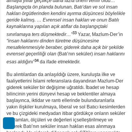
almaya yıllar geçtikçe daha fazla önem verilir oldu…
Başlangıçta ön planda bulunan, Batı’dan ve sol insan
hakları örgütlerinden kendini ayırma düşüncesi böylelikle
geride kalmış. … Evrensel insan hakları ve onun Batılı
kaynaklarına yapılan açık atıflar da başlangıçtaki
33
sınırlamaya ters düşmektedir…”
Yazar, Mazlum-Der’in
“insan haklarını dinden türetme düşüncesine
mesafelenmesiyle beraber, giderek daha açık bir şekilde
evrensel geçerliliği olan
(Batı’nın seküler)
insan haklarını
34
esas aldığını”
da ifade etmektedir.
Bu alıntılardan da anlaşıldığı üzere, kuruluşta ilke ve
faaliyetlerini İslami referanslara dayandıran Mazlum-Der
giderek seküler bir değişime uğratıldı. İbadet ve hesap
bilincinin yerini dünyevi hesap ve beklentiler almaya
başlayınca, iktidar ve rantı ellerinde bulunduranlarla
yakın ilişkiler kurulmaya, liberal ve sol Batıcı kesimlerden
ve bu çizgideki medyadan itibar gördükçe onların seküler
kavramları, ölçüleri ve değerleri içselleştirilmeye ve
giderek Batı’nın seküler insan hakları esas alınmaya