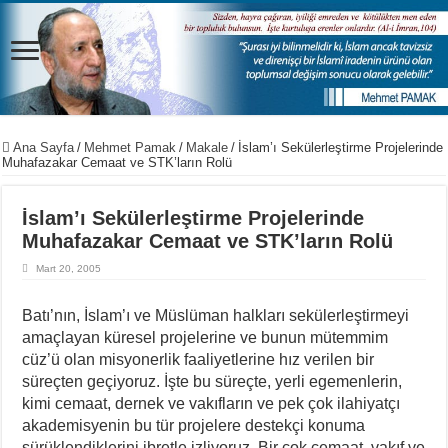
Ana Sayfa
/
Mehmet Pamak
/
Makale
/
İslam’ı Sekülerleştirme Projelerinde
Muhafazakar Cemaat ve STK’ların Rolü
İslam’ı Sekülerleştirme Projelerinde
Muhafazakar Cemaat ve STK’ların Rolü
Mart 20, 2005
Batı’nın, İslam’ı ve Müslüman halkları sekülerleştirmeyi
amaçlayan küresel projelerine ve bunun mütemmim
cüz’ü olan misyonerlik faaliyetlerine hız verilen bir
süreçten geçiyoruz. İşte bu süreçte, yerli egemenlerin,
kimi cemaat, dernek ve vakıfların ve pek çok ilahiyatçı
akademisyenin bu tür projelere destekçi konuma
sürüklendiklerini ibretle izliyoruz. Bir çok cemaat, vakıf ve