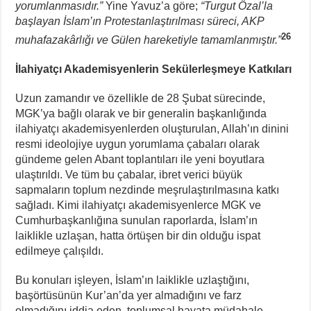
yorumlanmasıdır.”
Yine Yavuz’a göre;
“Turgut Özal’la
başlayan İslam’ın Protestanlaştırılması süreci, AKP
26
muhafazakârlığı ve Gülen hareketiyle tamamlanmıştır.”
İlahiyatçı Akademisyenlerin Sekülerleşmeye Katkıları
Uzun zamandır ve özellikle de 28 Şubat sürecinde,
MGK’ya bağlı olarak ve bir generalin başkanlığında
ilahiyatçı akademisyenlerden oluşturulan, Allah’ın dinini
resmi ideolojiye uygun yorumlama çabaları olarak
gündeme gelen Abant toplantıları ile yeni boyutlara
ulaştırıldı. Ve tüm bu çabalar, ibret verici büyük
sapmaların toplum nezdinde meşrulaştırılmasına katkı
sağladı. Kimi ilahiyatçı akademisyenlerce MGK ve
Cumhurbaşkanlığına sunulan raporlarda, İslam’ın
laiklikle uzlaşan, hatta örtüşen bir din olduğu ispat
edilmeye çalışıldı.
Bu konuları işleyen, İslam’ın laiklikle uzlaştığını,
başörtüsünün Kur’an’da yer almadığını ve farz
olmadığını iddia eden, toplumsal hayata müdahale