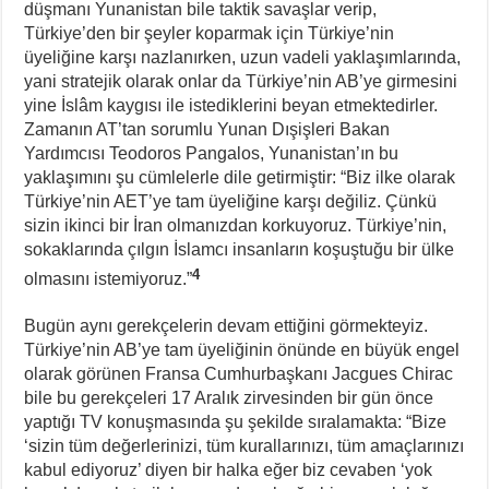
düşmanı Yunanistan bile taktik savaşlar verip,
Türkiye’den bir şeyler koparmak için Türkiye’nin
üyeliğine karşı nazlanırken, uzun vadeli yaklaşımlarında,
yani stratejik olarak onlar da Türkiye’nin AB’ye girmesini
yine İslâm kaygısı ile istediklerini beyan etmektedirler.
Zamanın AT’tan sorumlu Yunan Dışişleri Bakan
Yardımcısı Teodoros Pangalos, Yunanistan’ın bu
yaklaşımını şu cümlelerle dile getirmiştir: “Biz ilke olarak
Türkiye’nin AET’ye tam üyeliğine karşı değiliz. Çünkü
sizin ikinci bir İran olmanızdan korkuyoruz. Türkiye’nin,
sokaklarında çılgın İslamcı insanların koşuştuğu bir ülke
4
olmasını istemiyoruz.”
Bugün aynı gerekçelerin devam ettiğini görmekteyiz.
Türkiye’nin AB’ye tam üyeliğinin önünde en büyük engel
olarak görünen Fransa Cumhurbaşkanı Jacgues Chirac
bile bu gerekçeleri 17 Aralık zirvesinden bir gün önce
yaptığı TV konuşmasında şu şekilde sıralamakta: “Bize
‘sizin tüm değerlerinizi, tüm kurallarınızı, tüm amaçlarınızı
kabul ediyoruz’ diyen bir halka eğer biz cevaben ‘yok