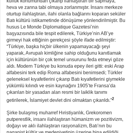
kulluk konumundan çıkarıp ilahlaştıran bir sapmaya,
heva ve zanna tabi olmaya zorlanmıştır. İnsanı merkeze
oturtup ilahlaştıran, ilahi olanla bağlarını koparan seküler
Batı kültürü istikametinde dönüşüme yönlendirilmiştir. Bu
husus Le Monde Diplomatique Gazetesi’nin
başyazısında bile tespit edilerek, Türkiye’nin AB’ye
girmeyi hak ettiğinin gerekçesi şöyle ifade edilmiştir:
“Türkiye, başka hiçbir ülkenin yapamayacağı şeyi
yaparak, Avrupalı kimliğine sahip olduğunu kanıtlamak
için kültürünün bir çok temel unsurunu feda etmeyi göze
aldı. Modern Türkiye bu konuda epey ileri gitti: eski Arap
alfabesini terk edip Roma alfabesini benimsedi; Türkler
geleneksel kıyafetlerini çıkarıp Batı kıyafetlerini giymekle
yükümlü kılındı ve esin kaynağını 1905’te Fransa’da
çıkarılan bir yasadan alan resmi bir laiklik tanımı
2
getirilerek, İslamiyet devlet dini olmaktan çıkarıldı.”
Şirke bulaşmış muharref Hıristiyanlık, Grekoromen
putperestlik, insanı ilahlaştıran hümanizm ve pozitivizm,
doğayı ve aklı ilahlaştıran rasyonalizm, Batı’nın bu
paganist kültür ve medeniyetinin üzerine bina edildiği