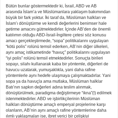
Bütün bunlar göstermektedir ki, İsrail, ABD ve AB
arasında İslam’a ve Müslümanlara yaklaşım bakımından
büyük bir fark yoktur. İki taraf da, Müslüman halkları ve
İslam’ı dönüştürme ve kendi değerlerini benimser hale
getirme amacını gütmektedirler. İçinde AB’den de önemli
katılımın olduğu ABD-İsrail-İngiltere çetesi söz konusu
amacı gerçekleştirmede, “sopa” politikalarını uygulayan
“kötü polis” rolünü temsil ederken, AB’nin diğer ülkeleri,
aynı amaç istikametinde “havuç” politikalarını uygulayan
“iyi polis” rolünü temsil etmektedirler. Sonuçta birileri
sopayı, silahı kullanarak kaba bir yöntemle, diğerleri de
havucu uzatarak, yumuşaklıkla, yani daha rafine
yöntemlerle aynı hedefe ulaşmaya çalışmaktadırlar. Yani
sopa ya da havuçla ama mutlaka, Müslüman halklar
Batı’nın sapkın değerleri adına teslim alınmak,
dönüştürülmek, paradigma değiştirmeye “ikna”(!) edilmek
istenmektedirler. ABD ve işbirlikçilerinin Müslüman
halkları dönüştürme amaçlı emperyal projelerine karşı
olanların, AB’nin aynı amaçlı rafine yöntemlerine daha
ılımlı yaklaşmaları ise, ibret verici bir çelişkiyi