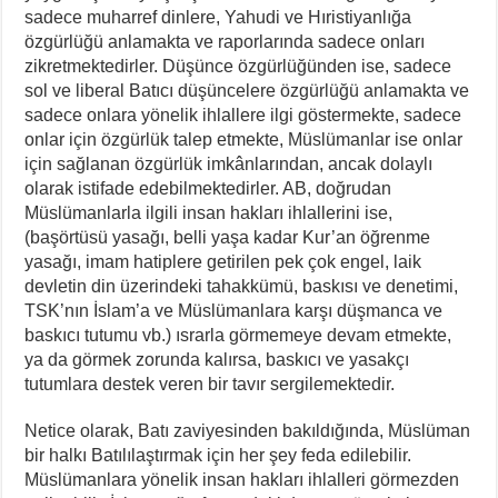
sadece muharref dinlere, Yahudi ve Hıristiyanlığa
özgürlüğü anlamakta ve raporlarında sadece onları
zikretmektedirler. Düşünce özgürlüğünden ise, sadece
sol ve liberal Batıcı düşüncelere özgürlüğü anlamakta ve
sadece onlara yönelik ihlallere ilgi göstermekte, sadece
onlar için özgürlük talep etmekte, Müslümanlar ise onlar
için sağlanan özgürlük imkânlarından, ancak dolaylı
olarak istifade edebilmektedirler. AB, doğrudan
Müslümanlarla ilgili insan hakları ihlallerini ise,
(başörtüsü yasağı, belli yaşa kadar Kur’an öğrenme
yasağı, imam hatiplere getirilen pek çok engel, laik
devletin din üzerindeki tahakkümü, baskısı ve denetimi,
TSK’nın İslam’a ve Müslümanlara karşı düşmanca ve
baskıcı tutumu vb.) ısrarla görmemeye devam etmekte,
ya da görmek zorunda kalırsa, baskıcı ve yasakçı
tutumlara destek veren bir tavır sergilemektedir.
Netice olarak, Batı zaviyesinden bakıldığında, Müslüman
bir halkı Batılılaştırmak için her şey feda edilebilir.
Müslümanlara yönelik insan hakları ihlalleri görmezden