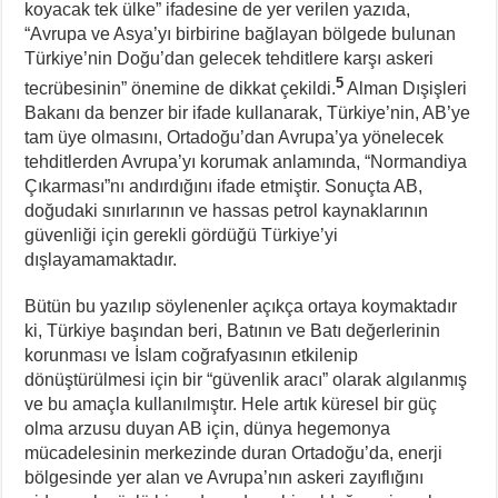
koyacak tek ülke” ifadesine de yer verilen yazıda,
“Avrupa ve Asya’yı birbirine bağlayan bölgede bulunan
Türkiye’nin Doğu’dan gelecek tehditlere karşı askeri
5
tecrübesinin” önemine de dikkat çekildi.
Alman Dışişleri
Bakanı da benzer bir ifade kullanarak, Türkiye’nin, AB’ye
tam üye olmasını, Ortadoğu’dan Avrupa’ya yönelecek
tehditlerden Avrupa’yı korumak anlamında, “Normandiya
Çıkarması”nı andırdığını ifade etmiştir. Sonuçta AB,
doğudaki sınırlarının ve hassas petrol kaynaklarının
güvenliği için gerekli gördüğü Türkiye’yi
dışlayamamaktadır.
Bütün bu yazılıp söylenenler açıkça ortaya koymaktadır
ki, Türkiye başından beri, Batının ve Batı değerlerinin
korunması ve İslam coğrafyasının etkilenip
dönüştürülmesi için bir “güvenlik aracı” olarak algılanmış
ve bu amaçla kullanılmıştır. Hele artık küresel bir güç
olma arzusu duyan AB için, dünya hegemonya
mücadelesinin merkezinde duran Ortadoğu’da, enerji
bölgesinde yer alan ve Avrupa’nın askeri zayıflığını