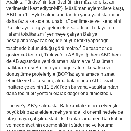
Aralık’ta Türkiye’nin tam üyeliği için müzakere kararı
verilmesini kast ediyor-MP), Müslüman eylemcilere karşı,
ABD’nin 11 Eylül saldırılarından bu yana yaptıklarından
daha fazla katkıda bulunabilir.” denilmekte ve “kendisini
Batı ile aynı çizgiye getirmekte kararlı bir Türkiye’nin,
‘İslami totalitarizmi’ yenmeye çalışan Batı’ya
hesaplanamayacak ölçüde büyük katkı yapacağı”
8
tespitinde bulunulduğu görülmekte.
Bu tespitler de
göstermektedir ki, Türkiye’nin AB üyeliği hem ABD hem
de AB açısından yeni düşman İslam’a ve Müslüman
halklara karşı Batı’nın yürüttüğü saldırı, kuşatma ve
dönüştürme projeleriyle (BOP’la) aynı amaca hizmet
etmekte ve hatta sonuç alma bakımından ABD-İsrail-
İngiltere çetesinin 11 Eylül’den bu yana yaptıklarından
daha tesirli bir yöntem olarak değerlendirilmektedir.
Türkiye’yi AB’ye almakla, Batı kapitalizmi için elverişli
büyük bir pazar elde etmek yanında iki önemli hedefe de
ulaşılmaya çalışılmaktadır ki, bunlar tamamen Batı kültür
ve medeniyetinin egemenliğini sürdürme ve koruma