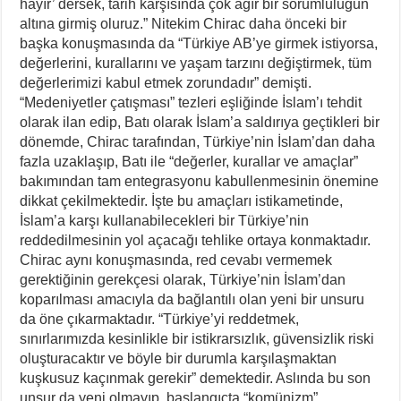
hayır’ dersek, tarih karşısında çok ağır bir sorumluluğun
altına girmiş oluruz.” Nitekim Chirac daha önceki bir
başka konuşmasında da “Türkiye AB’ye girmek istiyorsa,
değerlerini, kurallarını ve yaşam tarzını değiştirmek, tüm
değerlerimizi kabul etmek zorundadır” demişti.
“Medeniyetler çatışması” tezleri eşliğinde İslam’ı tehdit
olarak ilan edip, Batı olarak İslam’a saldırıya geçtikleri bir
dönemde, Chirac tarafından, Türkiye’nin İslam’dan daha
fazla uzaklaşıp, Batı ile “değerler, kurallar ve amaçlar”
bakımından tam entegrasyonu kabullenmesinin önemine
dikkat çekilmektedir. İşte bu amaçları istikametinde,
İslam’a karşı kullanabilecekleri bir Türkiye’nin
reddedilmesinin yol açacağı tehlike ortaya konmaktadır.
Chirac aynı konuşmasında, red cevabı vermemek
gerektiğinin gerekçesi olarak, Türkiye’nin İslam’dan
koparılması amacıyla da bağlantılı olan yeni bir unsuru
da öne çıkarmaktadır. “Türkiye’yi reddetmek,
sınırlarımızda kesinlikle bir istikrarsızlık, güvensizlik riski
oluşturacaktır ve böyle bir durumla karşılaşmaktan
kuşkusuz kaçınmak gerekir” demektedir. Aslında bu son
unsur da yeni olmayıp, başlangıçta “komünizm”