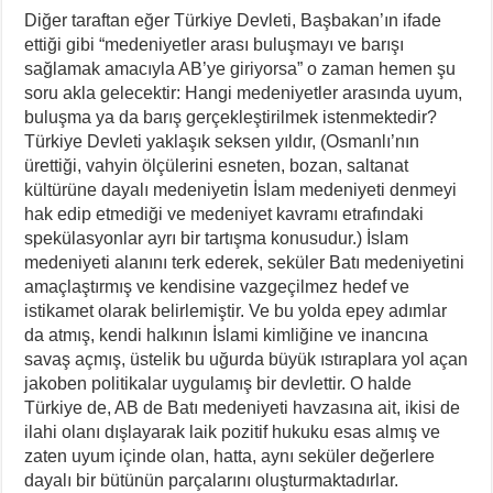
Diğer taraftan eğer Türkiye Devleti, Başbakan’ın ifade
ettiği gibi “medeniyetler arası buluşmayı ve barışı
sağlamak amacıyla AB’ye giriyorsa” o zaman hemen şu
soru akla gelecektir: Hangi medeniyetler arasında uyum,
buluşma ya da barış gerçekleştirilmek istenmektedir?
Türkiye Devleti yaklaşık seksen yıldır, (Osmanlı’nın
ürettiği, vahyin ölçülerini esneten, bozan, saltanat
kültürüne dayalı medeniyetin İslam medeniyeti denmeyi
hak edip etmediği ve medeniyet kavramı etrafındaki
spekülasyonlar ayrı bir tartışma konusudur.) İslam
medeniyeti alanını terk ederek, seküler Batı medeniyetini
amaçlaştırmış ve kendisine vazgeçilmez hedef ve
istikamet olarak belirlemiştir. Ve bu yolda epey adımlar
da atmış, kendi halkının İslami kimliğine ve inancına
savaş açmış, üstelik bu uğurda büyük ıstıraplara yol açan
jakoben politikalar uygulamış bir devlettir. O halde
Türkiye de, AB de Batı medeniyeti havzasına ait, ikisi de
ilahi olanı dışlayarak laik pozitif hukuku esas almış ve
zaten uyum içinde olan, hatta, aynı seküler değerlere
dayalı bir bütünün parçalarını oluşturmaktadırlar.