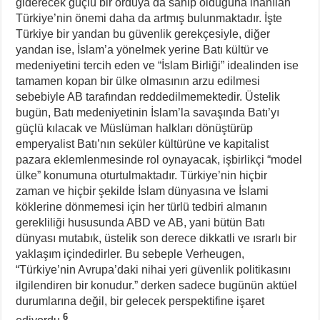
giderecek güçlü bir orduya da sahip olduğuna inanılan
Türkiye’nin önemi daha da artmış bulunmaktadır. İşte
Türkiye bir yandan bu güvenlik gerekçesiyle, diğer
yandan ise, İslam’a yönelmek yerine Batı kültür ve
medeniyetini tercih eden ve “İslam Birliği” idealinden ise
tamamen kopan bir ülke olmasının arzu edilmesi
sebebiyle AB tarafından reddedilmemektedir. Üstelik
bugün, Batı medeniyetinin İslam’la savaşında Batı’yı
güçlü kılacak ve Müslüman halkları dönüştürüp
emperyalist Batı’nın seküler kültürüne ve kapitalist
pazara eklemlenmesinde rol oynayacak, işbirlikçi “model
ülke” konumuna oturtulmaktadır. Türkiye’nin hiçbir
zaman ve hiçbir şekilde İslam dünyasına ve İslami
köklerine dönmemesi için her türlü tedbiri almanın
gerekliliği hususunda ABD ve AB, yani bütün Batı
dünyası mutabık, üstelik son derece dikkatli ve ısrarlı bir
yaklaşım içindedirler. Bu sebeple Verheugen,
“Türkiye’nin Avrupa’daki nihai yeri güvenlik politikasını
ilgilendiren bir konudur.” derken sadece bugünün aktüel
durumlarına değil, bir gelecek perspektifine işaret
6