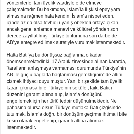
yöntemlerle, tam üyelik vaadiyle elde etmeye
çalışmaktadır. Bu bakımdan, İslam’la ilişkisi epey yara
almasına rağmen hâlâ kendini İslam’a nispet eden,
içinde az da olsa tevhidi uyanış öbekleri ortaya çıkan,
ancak genel anlamda manevi ve kültürel yönden son
derece zayıflatılmış Türkiye toplumuna son darbe de
AB’ye entegre edilmek suretiyle vurulmak istenmektedir.
Hatta Batı’ya bu dönüşsüz bağlanma o kadar
önemsenmektedir ki, 17 Aralık zirvesinde alınan kararda,
“tarafların anlaşmaya varmaması durumunda Türkiye’nin
AB ile güçlü bağlarla bağlanması gerektiğinin” de altını
çizmek ihtiyacı duyulmuştur. Yani bir şekilde tam üyelik
kararı çıkmasa bile Türkiye’nin seküler, laik, Batıcı
düzenini garanti altına alıp, İslam’a dönüşünü
engellemek için her türlü tedbir düşünülmektedir. Ne
pahasına olursa olsun Türkiye mutlaka Batı çizgisinde
tutulmak, İslam’a doğru bir dönüşüm geçirme ihtimali bile
kesin olarak engellenip, garanti altına alınmak
istenmektedir.