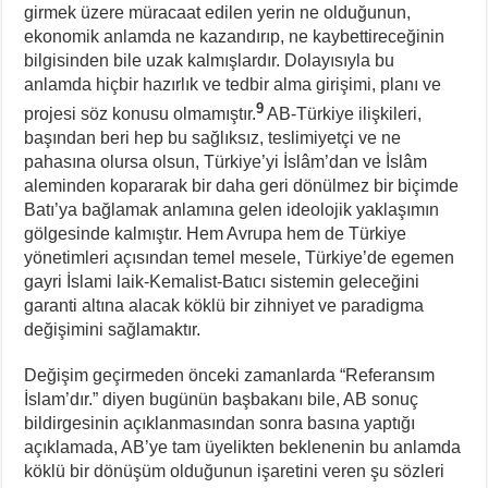
girmek üzere müracaat edilen yerin ne olduğunun,
ekonomik anlamda ne kazandırıp, ne kaybettireceğinin
bilgisinden bile uzak kalmışlardır. Dolayısıyla bu
anlamda hiçbir hazırlık ve tedbir alma girişimi, planı ve
9
projesi söz konusu olmamıştır.
AB-Türkiye ilişkileri,
başından beri hep bu sağlıksız, teslimiyetçi ve ne
pahasına olursa olsun, Türkiye’yi İslâm’dan ve İslâm
aleminden kopararak bir daha geri dönülmez bir biçimde
Batı’ya bağlamak anlamına gelen ideolojik yaklaşımın
gölgesinde kalmıştır. Hem Avrupa hem de Türkiye
yönetimleri açısından temel mesele, Türkiye’de egemen
gayri İslami laik-Kemalist-Batıcı sistemin geleceğini
garanti altına alacak köklü bir zihniyet ve paradigma
değişimini sağlamaktır.
Değişim geçirmeden önceki zamanlarda “Referansım
İslam’dır.” diyen bugünün başbakanı bile, AB sonuç
bildirgesinin açıklanmasından sonra basına yaptığı
açıklamada, AB’ye tam üyelikten beklenenin bu anlamda
köklü bir dönüşüm olduğunun işaretini veren şu sözleri