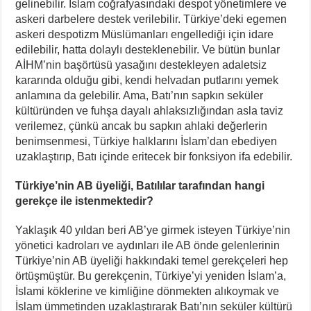
gelinebilir. İslam coğrafyasındaki despot yönetimlere ve
askeri darbelere destek verilebilir. Türkiye’deki egemen
askeri despotizm Müslümanları engellediği için idare
edilebilir, hatta dolaylı desteklenebilir. Ve bütün bunlar
AİHM’nin başörtüsü yasağını destekleyen adaletsiz
kararında olduğu gibi, kendi helvadan putlarını yemek
anlamına da gelebilir. Ama, Batı’nın sapkın seküler
kültüründen ve fuhşa dayalı ahlaksızlığından asla taviz
verilemez, çünkü ancak bu sapkın ahlaki değerlerin
benimsenmesi, Türkiye halklarını İslam’dan ebediyen
uzaklaştırıp, Batı içinde eritecek bir fonksiyon ifa edebilir.
Türkiye’nin AB üyeliği, Batılılar tarafından hangi
gerekçe ile istenmektedir?
Yaklaşık 40 yıldan beri AB’ye girmek isteyen Türkiye’nin
yönetici kadroları ve aydınları ile AB önde gelenlerinin
Türkiye’nin AB üyeliği hakkındaki temel gerekçeleri hep
örtüşmüştür. Bu gerekçenin, Türkiye’yi yeniden İslam’a,
İslami köklerine ve kimliğine dönmekten alıkoymak ve
İslam ümmetinden uzaklaştırarak Batı’nın seküler kültürü