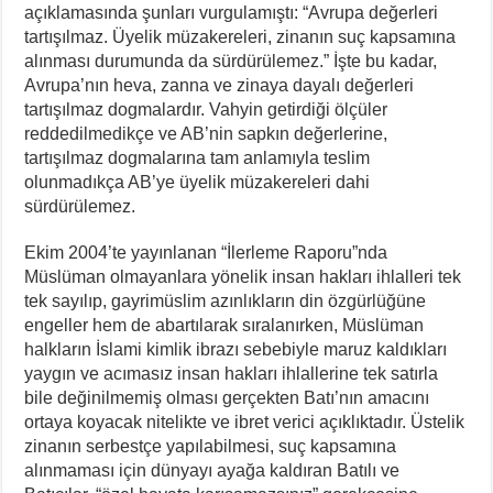
açıklamasında şunları vurgulamıştı: “Avrupa değerleri
tartışılmaz. Üyelik müzakereleri, zinanın suç kapsamına
alınması durumunda da sürdürülemez.” İşte bu kadar,
Avrupa’nın heva, zanna ve zinaya dayalı değerleri
tartışılmaz dogmalardır. Vahyin getirdiği ölçüler
reddedilmedikçe ve AB’nin sapkın değerlerine,
tartışılmaz dogmalarına tam anlamıyla teslim
olunmadıkça AB’ye üyelik müzakereleri dahi
sürdürülemez.
Ekim 2004’te yayınlanan “İlerleme Raporu”nda
Müslüman olmayanlara yönelik insan hakları ihlalleri tek
tek sayılıp, gayrimüslim azınlıkların din özgürlüğüne
engeller hem de abartılarak sıralanırken, Müslüman
halkların İslami kimlik ibrazı sebebiyle maruz kaldıkları
yaygın ve acımasız insan hakları ihlallerine tek satırla
bile değinilmemiş olması gerçekten Batı’nın amacını
ortaya koyacak nitelikte ve ibret verici açıklıktadır. Üstelik
zinanın serbestçe yapılabilmesi, suç kapsamına
alınmaması için dünyayı ayağa kaldıran Batılı ve