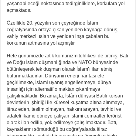
yaşanabileceği noktasında tedirginliklere, korkulara yol
açmaktadır.
Özellikle 20. yüzyılın son çeyreğinde İslam
coğrafyasında ortaya çıkan yeniden kaynağa dönüş,
vahiy merkezli ıslah ve yeniden inşa çabaları bu
korkunun artmasına yol açmıştır.
Hele günümüzde artık komünizm tehlikesi de bitmiş, Batı
ve Doğu İslam düşmanlığında ve NATO bünyesinde
bütünleşerek tek düşman olarak İslam’ı ilan etmiş
bulunmaktadırlar. Dünyanın enerji haritası ele
geçirilmekte, İslami uyanış engellenmeye, dünya
insanlığı için alternatif olmaktan çıkarılmaya
çalışılmaktadır. Bu amaçla, İslâm dünyası Batılı korsan
devletlerin işbirliği ile küresel kuşatma altına alınmaya,
itiraz eden, teslim olmayan, hakkını arayan, tevhidi ve
adaleti ikame etmeye çalışan İslami cemaatler terörist
olarak ilan edilip, yok edilmeye çalışılmaktadır. Batı,
kaynaklarını sömürdüğü bu coğrafyalarda itiraz
istememekte, tevhidi bir uyanışla ve ümmeti vahiyle