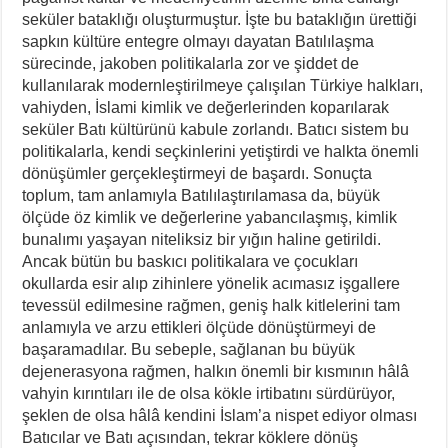
seküler bataklığı oluşturmuştur. İşte bu bataklığın ürettiği
sapkın kültüre entegre olmayı dayatan Batılılaşma
sürecinde, jakoben politikalarla zor ve şiddet de
kullanılarak modernleştirilmeye çalışılan Türkiye halkları,
vahiyden, İslami kimlik ve değerlerinden koparılarak
seküler Batı kültürünü kabule zorlandı. Batıcı sistem bu
politikalarla, kendi seçkinlerini yetiştirdi ve halkta önemli
dönüşümler gerçekleştirmeyi de başardı. Sonuçta
toplum, tam anlamıyla Batılılaştırılamasa da, büyük
ölçüde öz kimlik ve değerlerine yabancılaşmış, kimlik
bunalımı yaşayan niteliksiz bir yığın haline getirildi.
Ancak bütün bu baskıcı politikalara ve çocukları
okullarda esir alıp zihinlere yönelik acımasız işgallere
tevessül edilmesine rağmen, geniş halk kitlelerini tam
anlamıyla ve arzu ettikleri ölçüde dönüştürmeyi de
başaramadılar. Bu sebeple, sağlanan bu büyük
dejenerasyona rağmen, halkın önemli bir kısmının hâlâ
vahyin kırıntıları ile de olsa kökle irtibatını sürdürüyor,
şeklen de olsa hâlâ kendini İslam’a nispet ediyor olması
Batıcılar ve Batı açısından, tekrar köklere dönüş