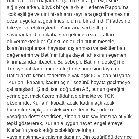
Batıcılar, “özel hayata karışamazsınız” gerekçesine
sığınıyorlarken, büyük bir çelişkiyle “İlerleme Raporu”na
“çok eşliliğe ve dini nikahların kayıtlara geçirilmemesine
cezai uygulama getirilmesi olumlu bir adımdır!” ifadesine
bile yer verebilmişlerdir. Yani zina serbestliğini
savunanlar, dini nikaha sıra gelince ceza taraftarı
oluvermektedirler. Çünkü onlar için bütün mesele,
İslam’ın toplumsal hayattan dışlanması ve seküler batı
değerlerinin ve Batı’nın fuhşa dayalı ahlakının egemen
kılınmasından ibarettir. Bu sebeple Batı’nın desteği ile
Türkiye halklarını modernleştirme projesini dayatan
Batıcılar da kendi ifadeleriyle yaklaşık 80 yıldan bu yana,
“Kur’an’ı kapatın, kadını açın!” sözünü hayata geçirmeye
çalışmışlardı. Şimdi ise, doğrudan AB, bunun gereğini
yerine getirmek üzere müdahale etmekte ve TCK
ekseninde, Kur’an’ı kapattıracak, kadını açtıracak
hükümlere açıkça destek vermektedir. Başörtüsü
yasağına destek verirken, zinanın suç sayılmasına büyük
tepki göstererek, Kur’an’a uygun hayatı engellemeye,
Kur’an’ın yasakladığı çıplaklığı ve fuhşu
yaygınlaştırmaya çalışmaktadırlar. Din özgürlüğü deyince