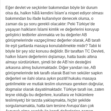
Eğer devlet ve seçkinler bakımından böyle bir durum
olsa da, halkın hâlâ kendini İslam’a nispet ediyor olması
bakımından bu ifade kullanılıyor denecek olursa, o
zaman da şu soru gerekli olacaktır: Peki Türkiye’de
yaşayan halkların İslami kimlik ve değerlerini koruyup
geliştirici tedbirler alınmakta ve bu değerler AB
görüşmelerinde vazgeçilmez değerler olarak, AB tarafı
ile eşit şartlarda masaya konulabilmekte midir? Tabii ki
böyle bir şey söz konusu değildir. Bir taraftan TC Devleti,
halkın İslami değerlerini dışlamayı, hatta baskı altına
almayı sürdürürken, şimdi bir de AB’nin desteğini
arkasına almış bulunmaktadır. Diğer yandan ise, AB
görüşmelerinde tek taraflı olarak Batı’nın seküler sapkın
değerleri ve ilahi olana aykırı pozitif hukuku masaya
getirilmekte ve mutlak teslim olunması gereken doğrular,
dogmalar olarak dayatılmaktadır. Türkiye tarafı ise, zaten
teşne olduğu bu değerlere, kurallara ve hükümlere
teslimiyetçi bir tarzda yaklaşmakta, hiçbir şekilde
sorgulamamakta, hatta tam tersine Avrupa’dan çok