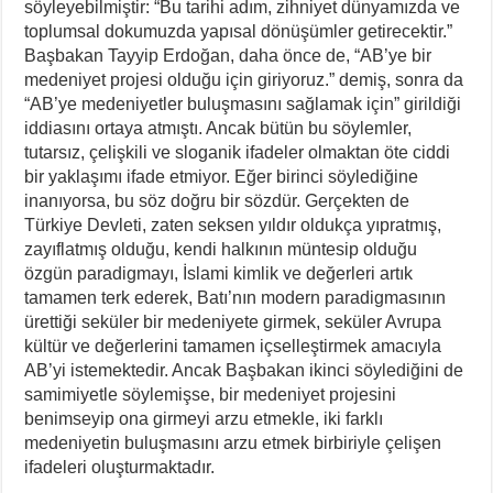
söyleyebilmiştir: “Bu tarihi adım, zihniyet dünyamızda ve
toplumsal dokumuzda yapısal dönüşümler getirecektir.”
Başbakan Tayyip Erdoğan, daha önce de, “AB’ye bir
medeniyet projesi olduğu için giriyoruz.” demiş, sonra da
“AB’ye medeniyetler buluşmasını sağlamak için” girildiği
iddiasını ortaya atmıştı. Ancak bütün bu söylemler,
tutarsız, çelişkili ve sloganik ifadeler olmaktan öte ciddi
bir yaklaşımı ifade etmiyor. Eğer birinci söylediğine
inanıyorsa, bu söz doğru bir sözdür. Gerçekten de
Türkiye Devleti, zaten seksen yıldır oldukça yıpratmış,
zayıflatmış olduğu, kendi halkının müntesip olduğu
özgün paradigmayı, İslami kimlik ve değerleri artık
tamamen terk ederek, Batı’nın modern paradigmasının
ürettiği seküler bir medeniyete girmek, seküler Avrupa
kültür ve değerlerini tamamen içselleştirmek amacıyla
AB’yi istemektedir. Ancak Başbakan ikinci söylediğini de
samimiyetle söylemişse, bir medeniyet projesini
benimseyip ona girmeyi arzu etmekle, iki farklı
medeniyetin buluşmasını arzu etmek birbiriyle çelişen
ifadeleri oluşturmaktadır.