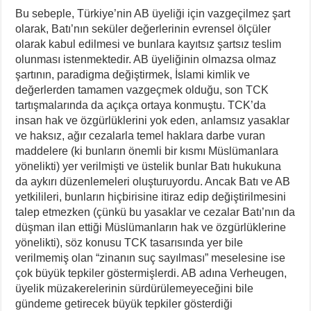
Bu sebeple, Türkiye’nin AB üyeliği için vazgeçilmez şart
olarak, Batı’nın seküler değerlerinin evrensel ölçüler
olarak kabul edilmesi ve bunlara kayıtsız şartsız teslim
olunması istenmektedir. AB üyeliğinin olmazsa olmaz
şartının, paradigma değiştirmek, İslami kimlik ve
değerlerden tamamen vazgeçmek olduğu, son TCK
tartışmalarında da açıkça ortaya konmuştu. TCK’da
insan hak ve özgürlüklerini yok eden, anlamsız yasaklar
ve haksız, ağır cezalarla temel haklara darbe vuran
maddelere (ki bunların önemli bir kısmı Müslümanlara
yönelikti) yer verilmişti ve üstelik bunlar Batı hukukuna
da aykırı düzenlemeleri oluşturuyordu. Ancak Batı ve AB
yetkilileri, bunların hiçbirisine itiraz edip değiştirilmesini
talep etmezken (çünkü bu yasaklar ve cezalar Batı’nın da
düşman ilan ettiği Müslümanların hak ve özgürlüklerine
yönelikti), söz konusu TCK tasarısında yer bile
verilmemiş olan “zinanın suç sayılması” meselesine ise
çok büyük tepkiler göstermişlerdi. AB adına Verheugen,
üyelik müzakerelerinin sürdürülemeyeceğini bile
gündeme getirecek büyük tepkiler gösterdiği