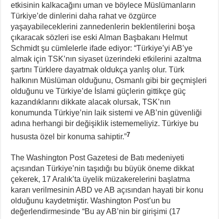
etkisinin kalkacağını uman ve böylece Müslümanların
Türkiye’de dinlerini daha rahat ve özgürce
yaşayabileceklerini zannedenlerin beklentilerini boşa
çıkaracak sözleri ise eski Alman Başbakanı Helmut
Schmidt şu cümlelerle ifade ediyor: “Türkiye’yi AB’ye
almak için TSK’nın siyaset üzerindeki etkilerini azaltma
şartını Türklere dayatmak oldukça yanlış olur. Türk
halkının Müslüman olduğunu, Osmanlı gibi bir geçmişleri
olduğunu ve Türkiye’de İslami güçlerin gittikçe güç
kazandıklarını dikkate alacak olursak, TSK’nın
konumunda Türkiye’nin laik sistemi ve AB’nin güvenliği
adına herhangi bir değişiklik istememeliyiz. Türkiye bu
7
hususta özel bir konuma sahiptir.”
The Washington Post Gazetesi de Batı medeniyeti
açısından Türkiye’nin taşıdığı bu büyük öneme dikkat
çekerek, 17 Aralık’ta üyelik müzakerelerini başlatma
kararı verilmesinin ABD ve AB açısından hayati bir konu
olduğunu kaydetmiştir. Washington Post’un bu
değerlendirmesinde “Bu ay AB’nin bir girişimi (17