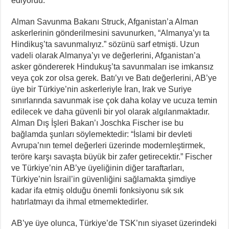
ediyordu.
Alman Savunma Bakanı Struck, Afganistan’a Alman
askerlerinin gönderilmesini savunurken, “Almanya’yı ta
Hindikuş’ta savunmalıyız.” sözünü sarf etmişti. Uzun
vadeli olarak Almanya’yı ve değerlerini, Afganistan’a
asker göndererek Hindukuş’ta savunmaları ise imkansız
veya çok zor olsa gerek. Batı’yı ve Batı değerlerini, AB’ye
üye bir Türkiye’nin askerleriyle İran, Irak ve Suriye
sınırlarında savunmak ise çok daha kolay ve ucuza temin
edilecek ve daha güvenli bir yol olarak algılanmaktadır.
Alman Dış İşleri Bakan’ı Joschka Fischer ise bu
bağlamda şunları söylemektedir: “İslami bir devleti
Avrupa’nın temel değerleri üzerinde modernleştirmek,
teröre karşı savaşta büyük bir zafer getirecektir.” Fischer
ve Türkiye’nin AB’ye üyeliğinin diğer taraftarları,
Türkiye’nin İsrail’in güvenliğini sağlamakta şimdiye
kadar ifa etmiş olduğu önemli fonksiyonu sık sık
hatırlatmayı da ihmal etmemektedirler.
AB’ye üye olunca, Türkiye’de TSK’nın siyaset üzerindeki