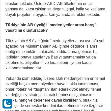
oluşturmaktadır. Üstelik ABD; AB ülkelerinin en az
yarısını da, karşı çıkılan saldırgan, işgal, istila ve katliama
dayalı projelerini uygularken yanında sürüklemektedir.
Türkiye’nin AB üyeliği “medeniyetler arası barış”
vasatı mı oluşturacak?
Türkiye’nin AB üyeliğinin “medeniyetler arası uyum”a yol
açacağı ve Müslümanların AB içinde özgürce İslam’ı
tebliğ etme imkânı bulacakları iddialarına gelince, bu
iddiaları ortaya atanlar ya Batı’yı tanımamakta ya da
akletme kabiliyetlerini ve ferasetlerini yeteri kadar
kullanmamaktadırlar.
Yukarıda izah edildiği üzere, Batı medeniyetinin en temel
özelliği başka medeniyetlere hayat hakkı tanımaması,
onları “öteki” ve “düşman” ilan ederek yok etmeyi temel
ve değişmez stratejisi olarak benimsemiş olmasıdır.
Başka inanç ve değerlere dayalı kimliklerin, bırakınız
Batı içinde serbestçe kendini ifade etmesine ve özgürce