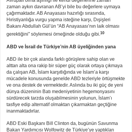
Avrupalı olma aşırılığı ile kendi değerlerine zaman
zaman aykırı davranan AB’yi bile bu değerlere uymaya
çağırmaktadır. AB Anayasası hazırlığı sırasında,
Hıristiyanlığa vurgu yapma isteğine karşı, Dışişleri
Bakanı Abdullah Gül’ün “AB Anayasası’nın laik olması
10
gerektiğini” söylemesi örneğinde olduğu gibi.
ABD ve İsrail de Türkiye’nin AB üyeliğinden yana
ABD ile bir çok alanda farklı görüşlere sahip olan ve
alttan alta ona rakip bir süper güç olarak ortaya çıkmaya
da çalışan AB, İslam karşıtlığında ve İslam’a karşı
mücadele konusunda genelde ABD tezleriyle örtüşmekte
ve ona destek de vermektedir. Aslında bu iki güç de yeni
dünya düzeninin Batı medeniyetinin hegemonyasını
sürdürecek tarzda oluşabilmesinin yolunun, İslam’ı
tasfiye edip alternatif olmaktan çıkarmaktan geçtiğine
inanmaktadırlar.
ABD Eski Başkanı Bill Clinton da, bugünün Savunma
Bakan Yardımcısı Wolfowitz de Türkiye’ye yaptıkları