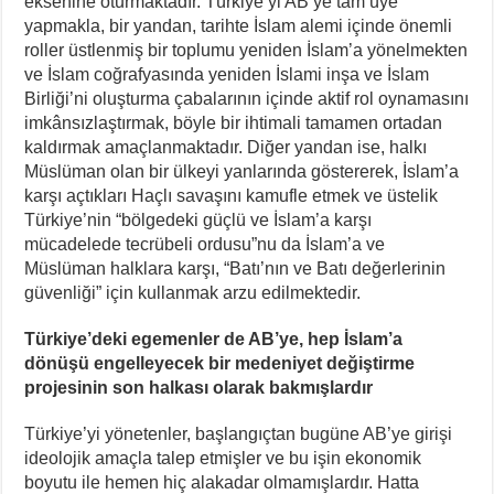
eksenine oturmaktadır. Türkiye’yi AB’ye tam üye
yapmakla, bir yandan, tarihte İslam alemi içinde önemli
roller üstlenmiş bir toplumu yeniden İslam’a yönelmekten
ve İslam coğrafyasında yeniden İslami inşa ve İslam
Birliği’ni oluşturma çabalarının içinde aktif rol oynamasını
imkânsızlaştırmak, böyle bir ihtimali tamamen ortadan
kaldırmak amaçlanmaktadır. Diğer yandan ise, halkı
Müslüman olan bir ülkeyi yanlarında göstererek, İslam’a
karşı açtıkları Haçlı savaşını kamufle etmek ve üstelik
Türkiye’nin “bölgedeki güçlü ve İslam’a karşı
mücadelede tecrübeli ordusu”nu da İslam’a ve
Müslüman halklara karşı, “Batı’nın ve Batı değerlerinin
güvenliği” için kullanmak arzu edilmektedir.
Türkiye’deki egemenler de AB’ye, hep İslam’a
dönüşü engelleyecek bir medeniyet değiştirme
projesinin son halkası olarak bakmışlardır
Türkiye’yi yönetenler, başlangıçtan bugüne AB’ye girişi
ideolojik amaçla talep etmişler ve bu işin ekonomik
boyutu ile hemen hiç alakadar olmamışlardır. Hatta