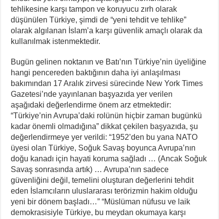
tehlikesine karşı tampon ve koruyucu zırh olarak
düşünülen Türkiye, şimdi de “yeni tehdit ve tehlike”
olarak algılanan İslam’a karşı güvenlik amaçlı olarak da
kullanılmak istenmektedir.
Bugün gelinen noktanın ve Batı’nın Türkiye’nin üyeliğine
hangi pencereden baktığının daha iyi anlaşılması
bakımından 17 Aralık zirvesi sürecinde New York Times
Gazetesi’nde yayınlanan başyazıda yer verilen
aşağıdaki değerlendirme önem arz etmektedir:
“Türkiye’nin Avrupa’daki rolünün hiçbir zaman bugünkü
kadar önemli olmadığına” dikkat çekilen başyazıda, şu
değerlendirmeye yer verildi: “1952’den bu yana NATO
üyesi olan Türkiye, Soğuk Savaş boyunca Avrupa’nın
doğu kanadı için hayati koruma sağladı … (Ancak Soğuk
Savaş sonrasında artık) … Avrupa’nın sadece
güvenliğini değil, temelini oluşturan değerlerini tehdit
eden İslamcıların uluslararası terörizmin hakim olduğu
yeni bir dönem başladı…” “Müslüman nüfusu ve laik
demokrasisiyle Türkiye, bu meydan okumaya karşı