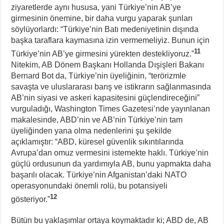
ziyaretlerde aynı hususa, yani Türkiye’nin AB’ye
girmesinin önemine, bir daha vurgu yaparak şunları
söylüyorlardı: “Türkiye’nin Batı medeniyetinin dışında
başka taraflara kaymasına izin vermemeliyiz. Bunun için
11
Türkiye’nin AB’ye girmesini yürekten destekliyoruz.”
Nitekim, AB Dönem Başkanı Hollanda Dışişleri Bakanı
Bernard Bot da, Türkiye’nin üyeliğinin, “terörizmle
savaşta ve uluslararası barış ve istikrarın sağlanmasında
AB’nin siyasi ve askeri kapasitesini güçlendireceğini”
vurguladığı, Washington Times Gazetesi’nde yayınlanan
makalesinde, ABD’nin ve AB’nin Türkiye’nin tam
üyeliğinden yana olma nedenlerini şu şekilde
açıklamıştır: “ABD, küresel güvenlik sıkıntılarında
Avrupa’dan omuz vermesini istemekte haklı. Türkiye’nin
güçlü ordusunun da yardımıyla AB, bunu yapmakta daha
başarılı olacak. Türkiye’nin Afganistan’daki NATO
operasyonundaki önemli rolü, bu potansiyeli
12
gösteriyor.”
Bütün bu yaklaşımlar ortaya koymaktadır ki; ABD de, AB