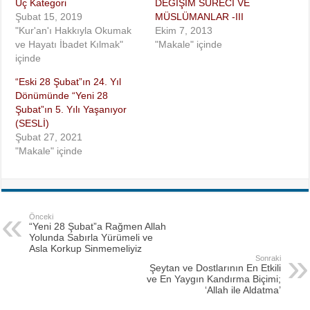
Üç Kategori
DEĞİŞİM SÜRECİ VE
Şubat 15, 2019
MÜSLÜMANLAR -III
"Kur'an'ı Hakkıyla Okumak
Ekim 7, 2013
ve Hayatı İbadet Kılmak"
"Makale" içinde
içinde
“Eski 28 Şubat”ın 24. Yıl
Dönümünde “Yeni 28
Şubat”ın 5. Yılı Yaşanıyor
(SESLİ)
Şubat 27, 2021
"Makale" içinde
Önceki
“Yeni 28 Şubat”a Rağmen Allah
Yolunda Sabırla Yürümeli ve
Asla Korkup Sinmemeliyiz
Sonraki
Şeytan ve Dostlarının En Etkili
ve En Yaygın Kandırma Biçimi;
‘Allah ile Aldatma’