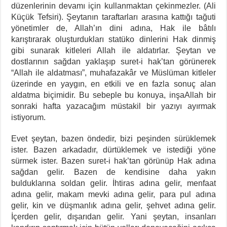
düzenlerinin devamı için kullanmaktan çekinmezler. (Ali
Küçük Tefsiri). Şeytanın taraftarları arasına kattığı tağuti
yönetimler de, Allah’ın dini adına, Hak ile bâtılı
karıştırarak oluşturdukları statüko dinlerini Hak dinmiş
gibi sunarak kitleleri Allah ile aldatırlar. Şeytan ve
dostlarının sağdan yaklaşıp suret-i hak’tan görünerek
“Allah ile aldatması”, muhafazakâr ve Müslüman kitleler
üzerinde en yaygın, en etkili ve en fazla sonuç alan
aldatma biçimidir. Bu sebeple bu konuya, inşaAllah bir
sonraki hafta yazacağım müstakil bir yazıyı ayırmak
istiyorum.
Evet şeytan, bazen öndedir, bizi peşinden sürüklemek
ister. Bazen arkadadır, dürtüklemek ve istediği yöne
sürmek ister. Bazen suret-i hak’tan görünüp Hak adına
sağdan gelir. Bazen de kendisine daha yakın
bulduklarına soldan gelir. İhtiras adına gelir, menfaat
adına gelir, makam mevki adına gelir, para pul adına
gelir, kin ve düşmanlık adına gelir, şehvet adına gelir.
İçerden gelir, dışarıdan gelir. Yani şeytan, insanları