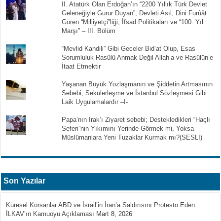
II. Atatürk Olan Erdoğan’ın “2200 Yıllık Türk Devlet
Geleneğiyle Gurur Duyan”, Devleti Asıl, Dini Furûât
Gören “Milliyetçi”liği, İfsad Politikaları ve “100. Yıl
Marşı” – III. Bölüm
“Mevlid Kandili” Gibi Geceler Bid’at Olup, Esas
Sorumluluk Rasûlü Anmak Değil Allah’a ve Rasûlün’e
İtaat Etmektir
Yaşanan Büyük Yozlaşmanın ve Şiddetin Artmasının
Sebebi, Sekülerleşme ve İstanbul Sözleşmesi Gibi
Laik Uygulamalardır –I-
Papa’nın Irak’ı Ziyaret sebebi; Destekledikleri “Haçlı
Seferi”nin Yıkımını Yerinde Görmek mi, Yoksa
Müslümanlara Yeni Tuzaklar Kurmak mı?(SESLİ)
Son Yazılar
Küresel Korsanlar ABD ve İsrail’in İran’a Saldırısını Protesto Eden
İLKAV’ın Kamuoyu Açıklaması
Mart 8, 2026