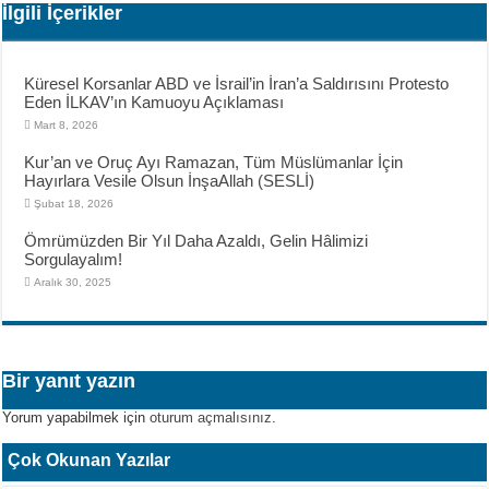
İlgili İçerikler
Küresel Korsanlar ABD ve İsrail’in İran’a Saldırısını Protesto
Eden İLKAV’ın Kamuoyu Açıklaması
Mart 8, 2026
Kur’an ve Oruç Ayı Ramazan, Tüm Müslümanlar İçin
Hayırlara Vesile Olsun İnşaAllah (SESLİ)
Şubat 18, 2026
Ömrümüzden Bir Yıl Daha Azaldı, Gelin Hâlimizi
Sorgulayalım!
Aralık 30, 2025
Bir yanıt yazın
Yorum yapabilmek için
oturum açmalısınız
.
Çok Okunan Yazılar