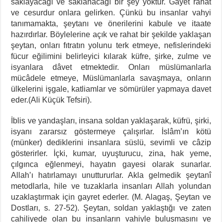
saklayacağı ve saklanacağı bir şey yoktur. Gâyet rahat
ve cesurdur onlara gelirken. Çünkü bu insanlar vahyi
tanımamakta, şeytanı ve önerilerini kabule ve itaate
hazırdırlar. Böylelerine açık ve rahat bir şekilde yaklaşan
şeytan, onları fıtratın yolunu terk etmeye, nefislerindeki
fücur eğilimini belirleyici kılarak küfre, şirke, zulme ve
isyanlara dâvet etmektedir. Onları müslümanlarla
mücâdele etmeye, Müslümanlarla savaşmaya, onların
ülkelerini işgale, katliamlar ve sömürüler yapmaya davet
eder.(Ali Küçük Tefsiri).
İblis ve yandaşları, insana soldan yaklaşarak, küfrü, şirki,
isyanı zararsız göstermeye çalışırlar. İslâm’ın kötü
(münker) dediklerini insanlara süslü, sevimli ve câzip
gösterirler. İçki, kumar, uyuşturucu, zina, hak yeme,
çılgınca eğlenmeyi, hayatın gayesi olarak sunarlar.
Allah’ı hatırlamayı unuttururlar. Akla gelmedik şeytanî
metodlarla, hile ve tuzaklarla insanları Allah yolundan
uzaklaştırmak için gayret ederler. (M. Alagaş, Şeytan ve
Dostları, s. 27-52). Şeytan, soldan yaklaştığı ve zaten
cahiliyede olan bu insanların vahiyle buluşmasını ve