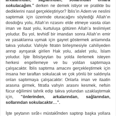
sokulacağım.”
derken ne demek istiyor ve pratikte bu
dediklerini nasıl gerçekleştiriyor? İblis’in Adem ve neslini
saptırmak için üzerinde oturacağını söylediği Allah’ın
dosdoğru yolu, Allah’ın rızasını elde etmeye vasıta olan
iman ve itaat yolu, kurtuluşa götüren Allah’a teslimiyet
yoludur. Bu yol, tevhidî bir imandan sonra Allah’ın emir
ve yasaklarına uymak için gayret göstermek anlamında
takva yoludur. Vahiyle fıtratın birleşmesiyle cahiliyeden
arınıp ayrışarak girilen Hak yolu, adalet yolu, İslam
yoludur. İşte İblis/şeytan bu yolda ilerlemek isteyen
herkesi engellemeye ve bu yoldan saptırmaya
çalışacaktır. İblis saptırma amacını gerçekleştirmek için
insana her taraftan sokulacak ve çok yönlü bir saldırıyla
onları saptırmaya çalışacaktır: Onlarla iman ve itaatin
arasına girmek, fıtratla vahyin arasını kesmek, nefsin
fücur eğilimini tahrik edip takva yolundan uzaklaştırmak
için,
“önlerinden, arkalarından, sağlarından,
sollarından sokulacaktır…”.
İşte şeytanın sırât-ı müstakîmden saptırıp başka yollara