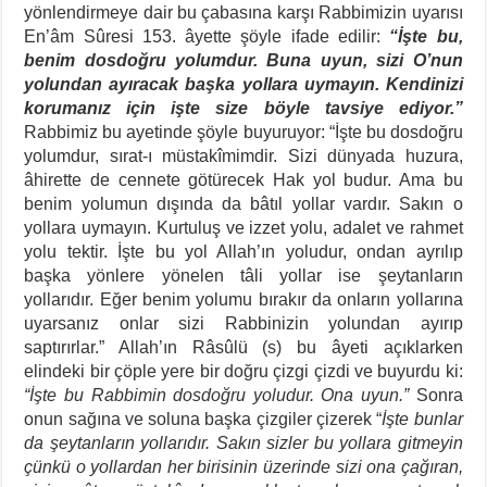
yönlendirmeye dair bu çabasına karşı Rabbimizin uyarısı
En’âm Sûresi 153. âyette şöyle ifade edilir:
“İşte bu,
benim dosdoğru yolumdur. Buna uyun, sizi O’nun
yolundan ayıracak başka yollara uymayın. Kendinizi
korumanız için işte size böyle tavsiye ediyor.”
Rabbimiz bu ayetinde şöyle buyuruyor: “İşte bu dosdoğru
yolumdur, sırat-ı müstakîmimdir. Sizi dünyada huzura,
âhirette de cennete götürecek Hak yol budur. Ama bu
benim yolumun dışında da bâtıl yollar vardır. Sakın o
yollara uymayın. Kurtuluş ve izzet yolu, adalet ve rahmet
yolu tektir. İşte bu yol Allah’ın yoludur, ondan ayrılıp
başka yönlere yönelen tâli yollar ise şeytanların
yollarıdır. Eğer benim yolumu bırakır da onların yollarına
uyarsanız onlar sizi Rabbinizin yolundan ayırıp
saptırırlar.” Allah’ın Râsûlü (s) bu âyeti açıklarken
elindeki bir çöple yere bir doğru çizgi çizdi ve buyurdu ki:
“İşte bu Rabbimin dosdoğru yoludur. Ona uyun.”
Sonra
onun sağına ve soluna başka çizgiler çizerek “
İşte bunlar
da şeytanların yollarıdır. Sakın sizler bu yollara gitmeyin
çünkü o yollardan her birisinin üzerinde sizi ona çağıran,