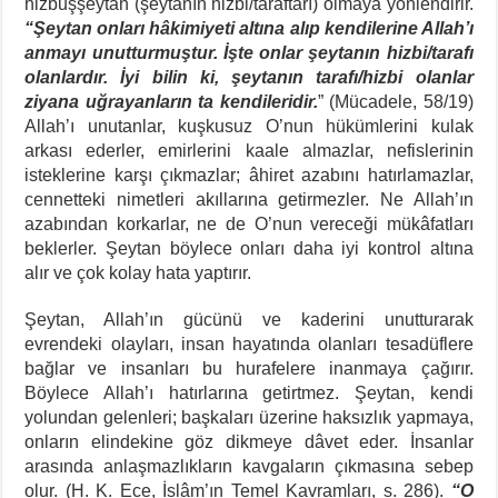
hizbuşşeytan (şeytanın hizbi/taraftarı) olmaya yönlendirir.
“Şeytan onları hâkimiyeti altına alıp kendilerine Allah’ı
anmayı unutturmuştur. İşte onlar şeytanın hizbi/tarafı
olanlardır. İyi bilin ki, şeytanın tarafı/hizbi olanlar
ziyana uğrayanların ta kendileridir.
” (Mücadele, 58/19)
Allah’ı unutanlar, kuşkusuz O’nun hükümlerini kulak
arkası ederler, emirlerini kaale almazlar, nefislerinin
isteklerine karşı çıkmazlar; âhiret azabını hatırlamazlar,
cennetteki nimetleri akıllarına getirmezler. Ne Allah’ın
azabından korkarlar, ne de O’nun vereceği mükâfatları
beklerler. Şeytan böylece onları daha iyi kontrol altına
alır ve çok kolay hata yaptırır.
Şeytan, Allah’ın gücünü ve kaderini unutturarak
evrendeki olayları, insan hayatında olanları tesadüflere
bağlar ve insanları bu hurafelere inanmaya çağırır.
Böylece Allah’ı hatırlarına getirtmez. Şeytan, kendi
yolundan gelenleri; başkaları üzerine haksızlık yapmaya,
onların elindekine göz dikmeye dâvet eder. İnsanlar
arasında anlaşmazlıkların kavgaların çıkmasına sebep
olur. (H. K. Ece, İslâm’ın Temel Kavramları, s. 286).
“O