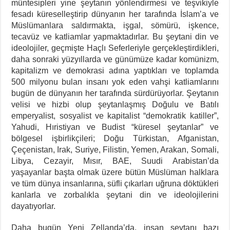
müntesipleri yine şeytanın yönlendirmesi ve teşvikiyle
fesadı küreselleştirip dünyanın her tarafında İslam’a ve
Müslümanlara saldırmakta, işgal, sömürü, işkence,
tecavüz ve katliamlar yapmaktadırlar. Bu şeytani din ve
ideolojiler, geçmişte Haçlı Seferleriyle gerçekleştirdikleri,
daha sonraki yüzyıllarda ve günümüze kadar komünizm,
kapitalizm ve demokrasi adına yaptıkları ve toplamda
500 milyonu bulan insanı yok eden vahşi katliamlarını
bugün de dünyanın her tarafında sürdürüyorlar. Şeytanın
velisi ve hizbi olup şeytanlaşmış Doğulu ve Batılı
emperyalist, sosyalist ve kapitalist “demokratik katiller”,
Yahudi, Hıristiyan ve Budist “küresel şeytanlar” ve
bölgesel işbirlikçileri; Doğu Türkistan, Afganistan,
Çeçenistan, Irak, Suriye, Filistin, Yemen, Arakan, Somali,
Libya, Cezayir, Mısır, BAE, Suudi Arabistan’da
yaşayanlar başta olmak üzere bütün Müslüman halklara
ve tüm dünya insanlarına, süfli çıkarları uğruna döktükleri
kanlarla ve zorbalıkla şeytani din ve ideolojilerini
dayatıyorlar.
Daha bugün Yeni Zellanda’da, insan şeytanı bazı