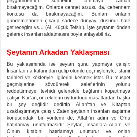
peygamberinin sünnetini tanımaya zaman
bırakmayacağım. Onlarda cennet arzusu da, cehennem
korkusu da bırakmayacağım. Bunları onların
gündemlerinden çıkarıp sadece dünyayı düşünür hale
getireceğim vs… (Ali Küçük Tefsiri). İşte şeytanın önden
gelerek insanları aldatmasını böyle anlayabiliriz.
Şeytanın Arkadan Yaklaşması
Bu yaklaşımında ise şeytan şunu yapmaya çalışır:
İnsanların arkalarından gelip olumlu geçmişleriyle, İslami
tarihleri ve kökleriyle ilgilerini kesmek ister. Bu müspet
geçmişlerine sövdürerek, seleflerinin yolunu
reddettirmeye, tevhidî gelenekle bağlarını kopartmaya
çalışır. Kur’an, öncekilerin uydurduğu masallardan başka
bir şey değildir dedirtip Allah’tan ve Kitaptan
uzaklaştırmaya çalışır. Zaten şeytanın insanları saptırma
konusundaki bir yöntemi de, Allah’ın adını ve O’nu
hatırlamayı unutturmasıdır. Şeytan, insanlara Allah’ı ve
O’nun kitabını hatırlamayı unutturur ve onları