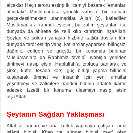
alçaklar Haçlı terörü estirip iki camiyi basarak “emanları
altındaki” Müslümanlara yönelik vahşice bir katliam
gerçekleştirmekten utanmadılar. Allah (c), katledilen
Müslümanlara rahmet eylesin, bu zalim şeytanları ise
dünyada da ahirette de zelil kılıp kahretsin inşaAllah.
Şeytan ve soldan yanaşıp hizbine kattığı dostları tüm
dünyada terör estirip vahşi katliamlar yaparken, bilinçsiz,
dağınık, edilgen ve güçsüz bir konumda bulunan
Müslümanlara da Rabbimiz tevhidî uyanışla yeniden
dirilmeyi nasip etsin. Hablullah’a topluca sarılarak ve
şirke, küfre, fesada karşı güç birliği yapma bilincini
kuşanarak ümmet ve insanlık için yeni umutlar
yeşertmeyi ve zalimlere haddini bildirip adaleti ikame
edecek izzetli bir konuma ulaşmayı nasip etsin
inşaAllah.
Şeytanın Sağdan Yaklaşması
Allah’a inanan ve ona kulluk yapmaya çalışan, ama
İslâmî bilgisi, Kitap ve sünnet bilgisi zayıf olan