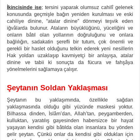
İkincisinde ise
; tersini yaparak olumsuz cahilî gelenek
konusunda geçmişle bağın yeniden kurulması ve eski
cahiliye dinine, “atalar dinine” dönmeyi teşvik eden
iğvâlarda bulunur. Ataların büyüklüğünü, yüceliğini ve
onların bâtıl olan yollarının doğruluğunu ve onlara
bağlılığın, sadakatin şerefli bir tutum, çok önemli ve
gerekli bir haslet olduğunu telkin ederek yeni nesillerin
Hak yoldan uzaklaşıp kavmiyetçi bir anlayışa, atalar
dinine ve tabii ki sonuçta da fücura ve fahşâya
yönelmelerini sağlamaya çalışır.
Şeytanın Soldan Yaklaşması
Şeytanın bu yaklaşımında, özellikle sağdan
yaklaşmasında olduğu gibi yüzünde maskesi yoktur.
Bilhassa dinden, İslâm’dan, Allah’tan, peygamberden,
kulluktan, yaratılış gayesinden habersizce bir hayat
yaşayan kendisi gibi bâtılda olan insanlara bu yönden
gelir şeytan. Çünkü onlar da kendisi gibi oldukları için