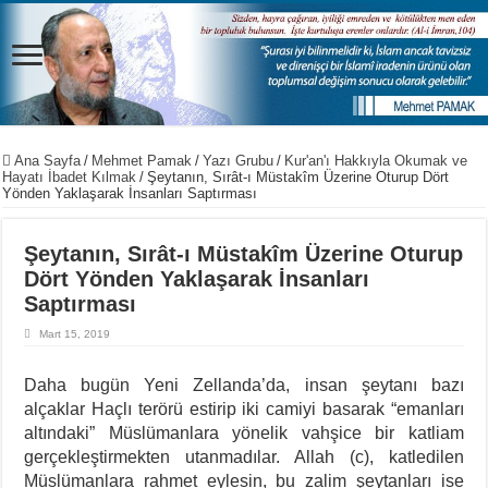
Ana Sayfa
/
Mehmet Pamak
/
Yazı Grubu
/
Kur'an'ı Hakkıyla Okumak ve
Hayatı İbadet Kılmak
/
Şeytanın, Sırât-ı Müstakîm Üzerine Oturup Dört
Yönden Yaklaşarak İnsanları Saptırması
Şeytanın, Sırât-ı Müstakîm Üzerine Oturup
Dört Yönden Yaklaşarak İnsanları
Saptırması
Mart 15, 2019
Daha bugün Yeni Zellanda’da, insan şeytanı bazı
alçaklar Haçlı terörü estirip iki camiyi basarak “emanları
altındaki” Müslümanlara yönelik vahşice bir katliam
gerçekleştirmekten utanmadılar. Allah (c), katledilen
Müslümanlara rahmet eylesin, bu zalim şeytanları ise