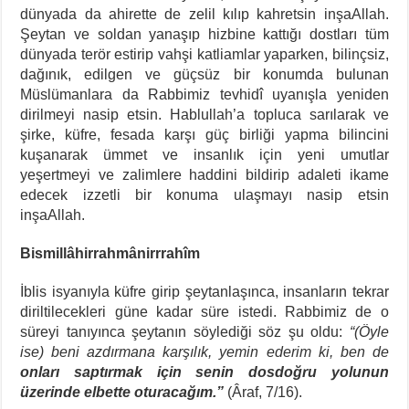
dünyada da ahirette de zelil kılıp kahretsin inşaAllah.
Şeytan ve soldan yanaşıp hizbine kattığı dostları tüm
dünyada terör estirip vahşi katliamlar yaparken, bilinçsiz,
dağınık, edilgen ve güçsüz bir konumda bulunan
Müslümanlara da Rabbimiz tevhidî uyanışla yeniden
dirilmeyi nasip etsin. Hablullah’a topluca sarılarak ve
şirke, küfre, fesada karşı güç birliği yapma bilincini
kuşanarak ümmet ve insanlık için yeni umutlar
yeşertmeyi ve zalimlere haddini bildirip adaleti ikame
edecek izzetli bir konuma ulaşmayı nasip etsin
inşaAllah.
Bismillâhirrahmânirrrahîm
İblis isyanıyla küfre girip şeytanlaşınca, insanların tekrar
diriltilecekleri güne kadar süre istedi. Rabbimiz de o
süreyi tanıyınca şeytanın söylediği söz şu oldu:
“(Öyle
ise) beni azdırmana karşılık, yemin ederim ki, ben de
onları saptırmak için senin dosdoğru yolunun
üzerinde elbette oturacağım.”
(Âraf, 7/16).