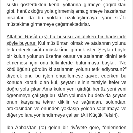
süslü gösterdikleri kendi yollarına girmeye çağırdıkları
gibi, henüz doğru yola girmemiş ama girmeye hazırlanan
insanları da bu yoldan uzaklaştırmaya, yani sırât-ı
müstakîme girmemeye çağırmaktadırlar.
Allah’ın Rasûlü (s) bu hususu anlatırken bir hadisinde
şöyle buyurur:
Kul müslüman olmak ve atalarının yolunu
terk ederek sırât-ı müstakîme girmek ister. Şeytan böyle
bir kulun yolunun üzerine oturur ve atalarının dinini terk
etmemesi için ona telkinlerde bulunmaya başlar. “Ne
kötülüğünü gördün ki atalarının yolunu terk ediyorsun?”
diyerek onu bu işten engellemeye gayret ederken bu
konuda kararlı olan kul, şeytanı elinin tersiyle iteler ve
doğru yola çıkar. Ama kulun yeni girdiği, henüz yeni yeni
öğrenmeye çalıştığı bu İslâm yolunda bu defa da şeytan
onun karşısına tekrar dikilir ve sağından, solundan,
arakasından ve önünden yaklaşıp yoldan saptırmaya ve
diğer yollara yönlendirmeye çalışır. (Ali Küçük Tefsiri).
İbn Abbas’tan (ra) gelen bir rivâyete göre, “önlerinden