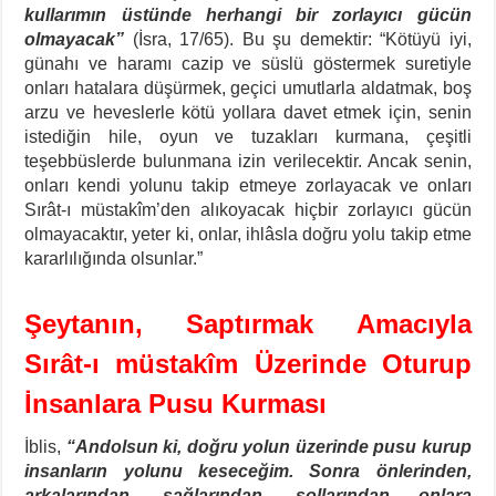
kullarımın üstünde herhangi bir zorlayıcı gücün
olmayacak”
(İsra, 17/65). Bu şu demektir: “Kötüyü iyi,
günahı ve haramı cazip ve süslü göstermek suretiyle
onları hatalara düşürmek, geçici umutlarla aldatmak, boş
arzu ve heveslerle kötü yollara davet etmek için, senin
istediğin hile, oyun ve tuzakları kurmana, çeşitli
teşebbüslerde bulunmana izin verilecektir. Ancak senin,
onları kendi yolunu takip etmeye zorlayacak ve onları
Sırât-ı müstakîm’den alıkoyacak hiçbir zorlayıcı gücün
olmayacaktır, yeter ki, onlar, ihlâsla doğru yolu takip etme
kararlılığında olsunlar.”
Şeytanın, Saptırmak Amacıyla
Sırât-ı müstakîm Üzerinde Oturup
İnsanlara Pusu Kurması
İblis,
“Andolsun ki, doğru yolun üzerinde pusu kurup
insanların yolunu keseceğim. Sonra önlerinden,
arkalarından, sağlarından, sollarından onlara