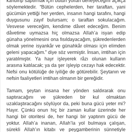
kandırıp saptırmak için bütün yolları deneyeceğini açıkça
söylemektedir. “Bütün cephelerden, her taraftan, yani
gücümün yettiği her yerden, insanın hangi tarafını, hangi
duygusunu zayıf bulursam; o taraftan sokulacağım.
Vesvese vereceğim, kendime dâvet edeceğim. Benim
dâvetime uymazsa hiç olmazsa Allah’a isyan edip
günaha yönelmesini ona fısıldayacağım, şükredenlerden
olmak yerine isyankâr ve günahkâr olması için elimden
geleni yapacağım.” diye söz vermiştir. İnsan, imtihan için
yaratılmıştır. Ya hayr işleyerek râzı olunan kulların
arasına katılacak; ya da şer işleyip cezayı hak edecektir.
Nefsi onu kötülüğe de iyiliğe de götürebilir. Şeytanın ve
nefsin faaliyetleri imtihan olmanın bir gereğidir.
Tamam, şeytan insana her yönden saldırarak onu
saptıracağını ve şükreden bir kul olmaktan
uzaklaştıracağını söylüyor da, peki buna gücü yeter mi?
Hayır. Çünkü onun hiç bir zaman kullar üzerinde her
hangi bir otoritesi de, her hangi bir yaptırım gücü de
yoktur. Allah’a inanan, Allah’la yol bulmaya çalışan,
sürekli Allah’ın kitabı ve peygamberinin sünnetiyle