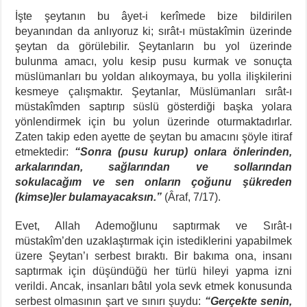
İşte şeytanın bu âyet-i kerîmede bize bildirilen
beyanından da anlıyoruz ki; sırât-ı müstakîmin üzerinde
şeytan da görülebilir. Şeytanların bu yol üzerinde
bulunma amacı, yolu kesip pusu kurmak ve sonuçta
müslümanları bu yoldan alıkoymaya, bu yolla ilişkilerini
kesmeye çalışmaktır. Şeytanlar, Müslümanları sırât-ı
müstakîmden saptırıp süslü gösterdiği başka yolara
yönlendirmek için bu yolun üzerinde oturmaktadırlar.
Zaten takip eden ayette de şeytan bu amacını şöyle itiraf
etmektedir:
“Sonra (pusu kurup) onlara önlerinden,
arkalarından, sağlarından ve sollarından
sokulacağım ve sen onların çoğunu şükreden
(kimse)ler bulamayacaksın.”
(Âraf, 7/17).
Evet, Allah Ademoğlunu saptırmak ve Sırât-ı
müstakîm’den uzaklaştırmak için istediklerini yapabilmek
üzere Şeytan’ı serbest bıraktı. Bir bakıma ona, insanı
saptırmak için düşündüğü her türlü hileyi yapma izni
verildi. Ancak, insanları bâtıl yola sevk etmek konusunda
serbest olmasının şart ve sınırı şuydu:
“Gerçekte senin,