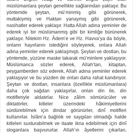
müslümanlara şeytan genellikle sağlarından yaklaşır. Bu
yöntemde şeytan, mü’minmiş gibi görünerek,
muttakiymiş ve Haktan yanaymış gibi görünerek,
nasihatler ederek yaklaşır. Hatta Allah adına yeminler de
ederek iyi bir müslümanmış gibi bir kimliğe bürünerek
yaklaşır. Nitekim Hz. Âdem’e ve Hz. Havva’ya da böyle,
onların hayırlarını istediğini söyleyerek, onlara Allah
adına yeminler ederek yaklaşmıştı. Şeytan ve dostları, bu
yöntemde, yüzüne maske takarak mü’minlere yaklaşıyor.
Müslümanca sözler ederek, Allah’tan, kitaptan,
peygamberden söz ederek, Allah adına yeminler ederek
yaklaşıyor ve bu yüzden de onları daha rahat kandırıyor.
Şeytan ve dostları, insanlara (özellikle müslümanlara)
daha çok sağdan yaklaşırlar, onları din ile, din
motifleriyle aldatırlar. Nice zâlim sömürücüler ve
diktatörler, kitleler üzerindeki hâkimiyetlerini
sürdürebilmek için dindar görünürler, dinî motifleri
kullanırlar. İslâm’a bağlılık ve saygıları olmadığı halde
kitleleri susturabilmek ve itaate ikna edebilmek için dinî
sloganlara başvururlar. Allah’ın âyetlerini çıkarları,