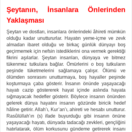
Şeytanın, İnsanlara Önlerinden
Yaklaşması
Şeytan ve dostları, insanlara önlerindeki âhireti mümkün
olduğu kadar unuttururlar. Hayatın yeme-içme ve zevk
almadan ibaret olduğu ve birkaç günlük dünyayı boş
geçirmemek için nefsin istediklerini ona vermek gerektiği
fikrini aşılarlar. Şeytan insanları, dünyaya ve bitmez
tükenmez tutkulara bağlar. Ömürlerini o boş tutkuların
peşinde tüketmelerini sağlamaya çalışır. Ölümü ve
ölümden sonrasını unutturmaya, boş hayaller peşinde
koşturmaya çaba gösterir.
İnsanın önünde yaşayacağı
hayatı cazip göstererek hayat içinde aslında hayata
sığmayacak hedefler gösterir. Böylece insanın önünden
gelerek dünya hayatını insanın gözünde biricik hedef
hâline getirir. Allah’ı, Kur’an’ı, ahireti ve hesabı unutturur.
Rasûlüllah’ın (s) ifade buyurduğu gibi insanın önüne
yaşayacağı hayatı, dünyada tadacağı zevkleri, gençliğini
hatırlatarak, ölüm korkusunu gündeme getirerek insanı