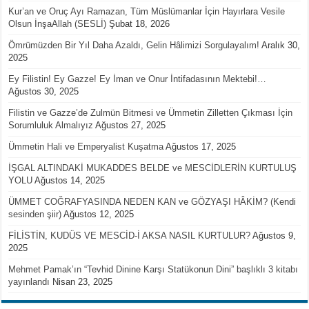
Kur’an ve Oruç Ayı Ramazan, Tüm Müslümanlar İçin Hayırlara Vesile
Olsun İnşaAllah (SESLİ)
Şubat 18, 2026
Ömrümüzden Bir Yıl Daha Azaldı, Gelin Hâlimizi Sorgulayalım!
Aralık 30,
2025
Ey Filistin! Ey Gazze! Ey İman ve Onur İntifadasının Mektebi!…
Ağustos 30, 2025
Filistin ve Gazze’de Zulmün Bitmesi ve Ümmetin Zilletten Çıkması İçin
Sorumluluk Almalıyız
Ağustos 27, 2025
Ümmetin Hali ve Emperyalist Kuşatma
Ağustos 17, 2025
İŞGAL ALTINDAKİ MUKADDES BELDE ve MESCİDLERİN KURTULUŞ
YOLU
Ağustos 14, 2025
ÜMMET COĞRAFYASINDA NEDEN KAN ve GÖZYAŞI HÂKİM? (Kendi
sesinden şiir)
Ağustos 12, 2025
FİLİSTİN, KUDÜS VE MESCİD-İ AKSA NASIL KURTULUR?
Ağustos 9,
2025
Mehmet Pamak’ın “Tevhid Dinine Karşı Statükonun Dini” başlıklı 3 kitabı
yayınlandı
Nisan 23, 2025