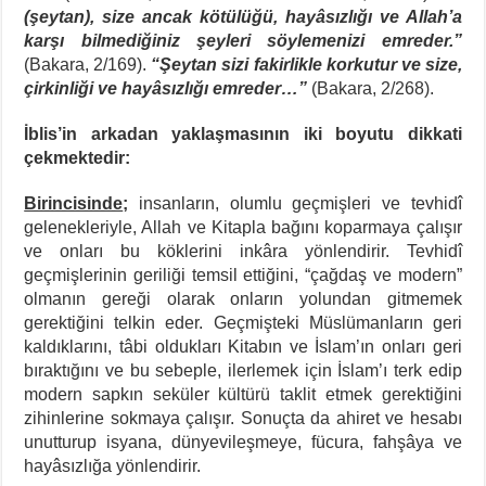
(şeytan), size ancak kötülüğü, hayâsızlığı ve Allah’a
karşı bilmediğiniz şeyleri söylemenizi emreder.”
(Bakara, 2/169).
“Şeytan sizi fakirlikle korkutur ve size,
çirkinliği ve hayâsızlığı emreder…”
(Bakara, 2/268).
İblis’in arkadan yaklaşmasının iki boyutu dikkati
çekmektedir:
Birincisinde
;
insanların, olumlu geçmişleri ve tevhidî
gelenekleriyle, Allah ve Kitapla bağını koparmaya çalışır
ve onları bu köklerini inkâra yönlendirir. Tevhidî
geçmişlerinin geriliği temsil ettiğini, “çağdaş ve modern”
olmanın gereği olarak onların yolundan gitmemek
gerektiğini telkin eder. Geçmişteki Müslümanların geri
kaldıklarını, tâbi oldukları Kitabın ve İslam’ın onları geri
bıraktığını ve bu sebeple, ilerlemek için İslam’ı terk edip
modern sapkın seküler kültürü taklit etmek gerektiğini
zihinlerine sokmaya çalışır. Sonuçta da ahiret ve hesabı
unutturup isyana, dünyevileşmeye, fücura, fahşâya ve
hayâsızlığa yönlendirir.