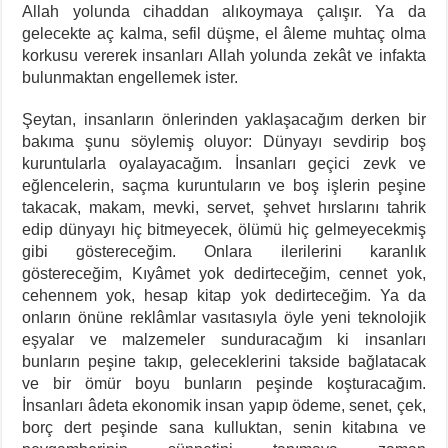
Allah yolunda cihaddan alıkoymaya çalışır. Ya da
gelecekte aç kalma, sefil düşme, el âleme muhtaç olma
korkusu vererek insanları Allah yolunda zekât ve infakta
bulunmaktan engellemek ister.
Şeytan, insanların önlerinden yaklaşacağım derken bir
bakıma şunu söylemiş oluyor: Dünyayı sevdirip boş
kuruntularla oyalayacağım. İnsanları geçici zevk ve
eğlencelerin, saçma kuruntuların ve boş işlerin peşine
takacak, makam, mevki, servet, şehvet hırslarını tahrik
edip dünyayı hiç bitmeyecek, ölümü hiç gelmeyecekmiş
gibi göstereceğim. Onlara ilerilerini karanlık
göstereceğim, Kıyâmet yok dedirteceğim, cennet yok,
cehennem yok, hesap kitap yok dedirteceğim. Ya da
onların önüne reklâmlar vasıtasıyla öyle yeni teknolojik
eşyalar ve malzemeler sunduracağım ki insanları
bunların peşine takıp, geleceklerini takside bağlatacak
ve bir ömür boyu bunların peşinde koşturacağım.
İnsanları âdeta ekonomik insan yapıp ödeme, senet, çek,
borç dert peşinde sana kulluktan, senin kitabına ve