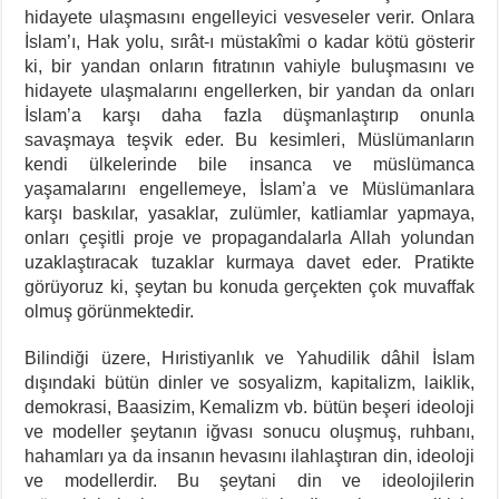
hidayete ulaşmasını engelleyici vesveseler verir. Onlara
İslam’ı, Hak yolu, sırât-ı müstakîmi o kadar kötü gösterir
ki, bir yandan onların fıtratının vahiyle buluşmasını ve
hidayete ulaşmalarını engellerken, bir yandan da onları
İslam’a karşı daha fazla düşmanlaştırıp onunla
savaşmaya teşvik eder. Bu kesimleri, Müslümanların
kendi ülkelerinde bile insanca ve müslümanca
yaşamalarını engellemeye, İslam’a ve Müslümanlara
karşı baskılar, yasaklar, zulümler, katliamlar yapmaya,
onları çeşitli proje ve propagandalarla Allah yolundan
uzaklaştıracak tuzaklar kurmaya davet eder. Pratikte
görüyoruz ki, şeytan bu konuda gerçekten çok muvaffak
olmuş görünmektedir.
Bilindiği üzere, Hıristiyanlık ve Yahudilik dâhil İslam
dışındaki bütün dinler ve sosyalizm, kapitalizm, laiklik,
demokrasi, Baasizim, Kemalizm vb. bütün beşeri ideoloji
ve modeller şeytanın iğvası sonucu oluşmuş, ruhbanı,
hahamları ya da insanın hevasını ilahlaştıran din, ideoloji
ve modellerdir. Bu şeytani din ve ideolojilerin