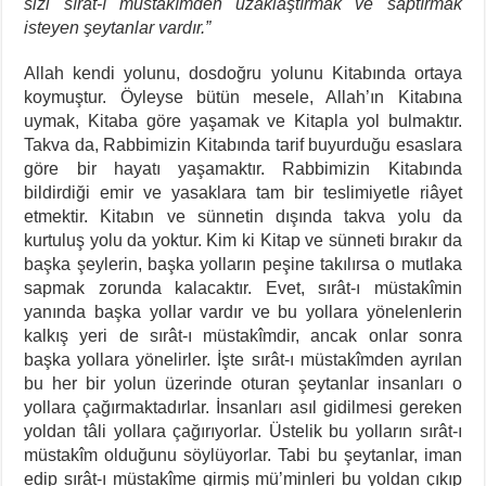
sizi sırât-ı müstakîmden uzaklaştırmak ve saptırmak
isteyen şeytanlar vardır.”
Allah kendi yolunu, dosdoğru yolunu Kitabında ortaya
koymuştur. Öyleyse bütün mesele, Allah’ın Kitabına
uymak, Kitaba göre yaşamak ve Kitapla yol bulmaktır.
Takva da, Rabbimizin Kitabında tarif buyurduğu esaslara
göre bir hayatı yaşamaktır. Rabbimizin Kitabında
bildirdiği emir ve yasaklara tam bir teslimiyetle riâyet
etmektir. Kitabın ve sünnetin dışında takva yolu da
kurtuluş yolu da yoktur. Kim ki Kitap ve sünneti bırakır da
başka şeylerin, başka yolların peşine takılırsa o mutlaka
sapmak zorunda kalacaktır. Evet, sırât-ı müstakîmin
yanında başka yollar vardır ve bu yollara yönelenlerin
kalkış yeri de sırât-ı müstakîmdir, ancak onlar sonra
başka yollara yönelirler. İşte sırât-ı müstakîmden ayrılan
bu her bir yolun üzerinde oturan şeytanlar insanları o
yollara çağırmaktadırlar. İnsanları asıl gidilmesi gereken
yoldan tâli yollara çağırıyorlar. Üstelik bu yolların sırât-ı
müstakîm olduğunu söylüyorlar. Tabi bu şeytanlar, iman
edip sırât-ı müstakîme girmiş mü’minleri bu yoldan çıkıp