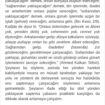
yaklaşacağım” demek, onları dünyaya düşkün edeceğim;
“sağlarından yaklaşacağım” demek, din işlerinde, ibadet
ve amellerinde onlara şüphe vereceğim; “sollarından
yaklaşacağım” demek, onlara günah işlerinde azgın bir
iştah (şehvet) vereceğim, anlamına gelir. (İbn Kesir, 2/9).
Katâde de diyor ki:
“Onlara önlerinden gelecek ve âhiret
yok, yeniden diriliş yok, cehennem yok, cennet yok
diyeceğim. Arkalarından gelip; dünya tutkularını süsleyip,
allayıp pullayıp onları bu gibi zevklere dâvet edeceğim.
Sağlarından gelip, ibadetleri (hasenâtı) zor
göstereceğim, geciktirmeye çalışacağım. Sollarından da
yaklaşıp, günahları zevkli ve süslü gösterip onlara günah
işlemelerini tavsiye edeceğim.”
(Ahmed Kalkan Tefsiri).
Şeytanın bu söylemi, aslında her yönden hareket
kabiliyetiyle insana en müsait tarafından yaklaşıp her
yolu ve yöntemi de deneyerek sonuçta her halükârda
onu saptırmaya çalışacağını söylemesi anlamına
gelmektedir. Şeytanın ifade ettiği bu dört yönden
yaklaşarak saptırma çabasını pratikteki karşılığını da
dikkate alarak anlamaya çalışalım.