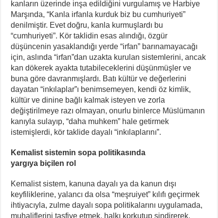
kanların üzerinde inşa edildiğini vurgulamış ve Harbiye
Marşında, “Kanla irfanla kurduk biz bu cumhuriyeti”
denilmiştir. Evet doğru, kanla kurmuşlardı bu
“cumhuriyeti”. Kör taklidin esas alındığı, özgür
düşüncenin yasaklandığı yerde “irfan” barınamayacağı
için, aslında “irfan”dan uzakta kurulan sistemlerini, ancak
kan dökerek ayakta tutabileceklerini düşünmüşler ve
buna göre davranmışlardı. Batı kültür ve değerlerini
dayatan “inkılaplar”ı benimsemeyen, kendi öz kimlik,
kültür ve dinine bağlı kalmak isteyen ve zorla
değiştirilmeye razı olmayan, onurlu binlerce Müslümanın
kanıyla sulayıp, “daha muhkem” hale getirmek
istemişlerdi, kör taklide dayalı “inkılaplarını”.
Kemalist sistemin sopa politikasında
yargıya biçilen rol
Kemalist sistem, kanuna dayalı ya da kanun dışı
keyfiliklerine, yalancı da olsa “meşruiyet” kılıfı geçirmek
ihtiyacıyla, zulme dayalı sopa politikalarını uygulamada,
muhaliflerini tasfiye etmek, halkı korkutup sindirerek,