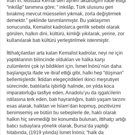
İnan’ın, Mustafa Kemal’den aynen aktardığını ifade ettiği
“inkılâp” tanımına göre; “ inkılâp, Türk ulusunu geri
bırakmış mevcut müesseleri yıkmak, zorla değiştirmek
demektir.” şeklinde tanımlanmıştır. Bu yaklaşımın
sonucunda, Kemalist kadrolarca gerilik sebebi olarak
görülen, halkın dini, kültürü, kimliği yıkılarak, yerine, zor
kullanılarak batı kültürü yerleştirilmek istenmiştir.
İttihatçılardan arta kalan Kemalist kadrolar, neyi ne için
yaptıklarının bilincinde oldukları ve halka karşı
zulümlerini çok iyi bildikleri için, İsmet İnönü’nün daha
başlangıçta ifade ve itiraf ettiği gibi, halkı hep “düşman”
bellemişlerdir. İktidarı elegeçirdikleri ikinci meşrutiyet
sürecinde, batılılarla işbirliği halinde, on yılda koca
imparatorluğu tasfiye eden, Anadolu’yu da işgalcilerin
istilasına terk eden, batı hayranlığını, batılı yaşam tarzını
esas alarak, halktan ve İslam’dan kopmuş, pozitivizmi
benimsemiş ve bütün bu sebeplerle de, haklı olarak
halkın hiç sevmediği bir konumda bulunan, ittihatçı artığı
batıcı subaylara yönelik olarak, Bursa’da yaptığı
hitabında, (1919 yılında) İsmet İnönü; “halk da