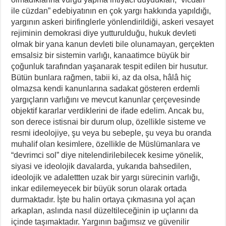
ile cüzdan” edebiyatının en çok yargı hakkında yapıldığı,
yargının askeri birifinglerle yönlendirildiği, askeri vesayet
rejiminin demokrasi diye yutturulduğu, hukuk devleti
olmak bir yana kanun devleti bile olunamayan, gerçekten
emsalsiz bir sistemin varlığı, kanaatimce büyük bir
çoğunluk tarafından yaşanarak tespit edilen bir husutur.
Bütün bunlara rağmen, tabii ki, az da olsa, hâlâ hiç
olmazsa kendi kanunlarına sadakat gösteren erdemli
yargıçların varlığını ve mevcut kanunlar çerçevesinde
objektif kararlar verdiklerini de ifade edelim. Ancak bu,
son derece istisnai bir durum olup, özellikle sisteme ve
resmi ideolojiye, şu veya bu sebeple, şu veya bu oranda
muhalif olan kesimlere, özellikle de Müslümanlara ve
“devrimci sol” diye nitelendirilebilecek kesime yönelik,
siyasi ve ideolojik davalarda, yukarıda bahsedilen,
ideolojik ve adalettten uzak bir yargı sürecinin varlığı,
inkar edilemeyecek bir büyük sorun olarak ortada
durmaktadır. İşte bu halin ortaya çıkmasına yol açan
arkaplan, aslında nasıl düzeltileceğinin ip uçlarını da
içinde taşımaktadır. Yargının bağımsız ve güvenilir