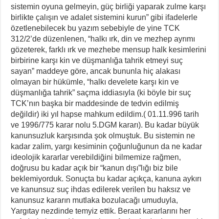
sistemin oyuna gelmeyin, güç birliği yaparak zulme karşı
birlikte çalışın ve adalet sistemini kurun” gibi ifadelerle
özetlenebilecek bu yazım sebebiyle de yine TCK
312/2’de düzenlenen, “halkı ırk, din ve mezhep ayrımı
gözeterek, farklı ırk ve mezhebe mensup halk kesimlerini
birbirine karşı kin ve düşmanlığa tahrik etmeyi suç
sayan” maddeye göre, ancak bununla hiç alakası
olmayan bir hükümle, “halkı develete karşı kin ve
düşmanlığa tahrik” saçma iddiasıyla (ki böyle bir suç
TCK’nın başka bir maddesinde de tedvin edilmiş
değildir) iki yıl hapse mahkum edildim.( 01.11.996 tarih
ve 1996/775 karar nolu 5.DGM kararı). Bu kadar büyük
kanunsuzluk karşısında şok olmuştuk. Bu sistemin ne
kadar zalim, yargı kesiminin çoğunluğunun da ne kadar
ideolojik kararlar verebildiğini bilmemize rağmen,
doğrusu bu kadar açık bir “kanun dışı”lığı biz bile
beklemiyorduk. Sonuçta bu kadar açıkça, kanuna aykırı
ve kanunsuz suç ihdas edilerek verilen bu haksız ve
kanunsuz kararın mutlaka bozulacağı umuduyla,
Yargıtay nezdinde temyiz ettik. Beraat kararlarını her