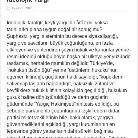
Eylül 20, 2005
İdeolojik, tarafgir, keyfi yargı; bir ârâz mı, yoksa
tarihi arka plana uygun doğal bir sonuç mu?
Şüphesiz, yargı sisteminin bu derece siyasallaştığı,
yargıç ve savcıların büyük çoğunluğunu, en fazla
etkileyen ve yönlendiren şeyin hukuk ve kanunlar yerine
resmi ideoloji olduğu böyle başka bir ülkeye yer yüzünde
rastlamak, herhalde mümkün değildir. Türkiye’de,
“hukukun üstünlüğü” yerine “üstünlerin hukuku”nun
egemen kılındığı, güçlünün haklı sayıldığı, “köpeklerin
salıverilip taşların bağlandığı”, haksızlık, zulüm ve
keyfiliklere hukuk kılıfının kolaylıkla geçirildiği, hukukun
gukuk haline dönüştürüldüğü ve derin güçlerin
güdümünde “Yargıç Hakimiyeti”nin tesis edildiği, bu
sebeple parlamento çoğunluğunu teşkil eden iktidar
partisi millet vekillerinin bile, haklı olarak, yargıya
güvenmediklerini açıkladığı, yargı kurumlarının en
tepesinde görev yapanların dahi sürekli bağımsız
olmadıklarına vurgu yapma ihtiyacı duydukları, “vicdan