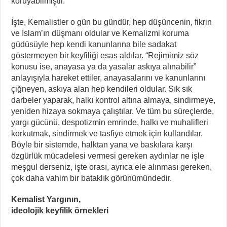
koruyabilmiştir.
İşte, Kemalistler o gün bu gündür, hep düşüncenin, fikrin
ve İslam’ın düşmanı oldular ve Kemalizmi koruma
güdüsüyle hep kendi kanunlarına bile sadakat
göstermeyen bir keyfiliği esas aldılar. “Rejimimiz söz
konusu ise, anayasa ya da yasalar askıya alınabilir”
anlayışıyla hareket ettiler, anayasalarını ve kanunlarını
çiğneyen, askıya alan hep kendileri oldular. Sık sık
darbeler yaparak, halkı kontrol altına almaya, sindirmeye,
yeniden hizaya sokmaya çalıştılar. Ve tüm bu süreçlerde,
yargı gücünü, despotizmin emrinde, halkı ve muhalifleri
korkutmak, sindirmek ve tasfiye etmek için kullandılar.
Böyle bir sistemde, halktan yana ve baskılara karşı
özgürlük mücadelesi vermesi gereken aydınlar ne işle
meşgul derseniz, işte orası, ayrıca ele alınması gereken,
çok daha vahim bir bataklık görünümündedir.
Kemalist Yargının,
ideolojik keyfilik örnekleri