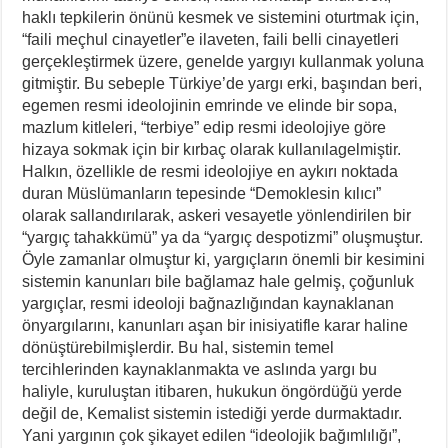
haklı tepkilerin önünü kesmek ve sistemini oturtmak için,
“faili meçhul cinayetler”e ilaveten, faili belli cinayetleri
gerçekleştirmek üzere, genelde yargıyı kullanmak yoluna
gitmiştir. Bu sebeple Türkiye’de yargı erki, başından beri,
egemen resmi ideolojinin emrinde ve elinde bir sopa,
mazlum kitleleri, “terbiye” edip resmi ideolojiye göre
hizaya sokmak için bir kırbaç olarak kullanılagelmiştir.
Halkın, özellikle de resmi ideolojiye en aykırı noktada
duran Müslümanların tepesinde “Demoklesin kılıcı”
olarak sallandırılarak, askeri vesayetle yönlendirilen bir
“yargıç tahakkümü” ya da “yargıç despotizmi” oluşmuştur.
Öyle zamanlar olmuştur ki, yargıçların önemli bir kesimini
sistemin kanunları bile bağlamaz hale gelmiş, çoğunluk
yargıçlar, resmi ideoloji bağnazlığından kaynaklanan
önyargılarını, kanunları aşan bir inisiyatifle karar haline
dönüştürebilmişlerdir. Bu hal, sistemin temel
tercihlerinden kaynaklanmakta ve aslında yargı bu
haliyle, kuruluştan itibaren, hukukun öngördüğü yerde
değil de, Kemalist sistemin istediği yerde durmaktadır.
Yani yargının çok şikayet edilen “ideolojik bağımlılığı”,