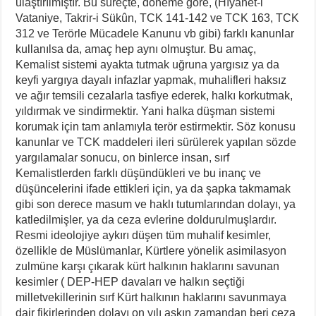
ulaştırılmıştır. Bu süreçte, döneme göre, (Hıyanet-i
Vataniye, Takrir-i Sükûn, TCK 141-142 ve TCK 163, TCK
312 ve Terörle Mücadele Kanunu vb gibi) farklı kanunlar
kullanılsa da, amaç hep aynı olmuştur. Bu amaç,
Kemalist sistemi ayakta tutmak uğruna yargısız ya da
keyfi yargıya dayalı infazlar yapmak, muhalifleri haksız
ve ağır temsili cezalarla tasfiye ederek, halkı korkutmak,
yıldırmak ve sindirmektir. Yani halka düşman sistemi
korumak için tam anlamıyla terör estirmektir. Söz konusu
kanunlar ve TCK maddeleri ileri sürülerek yapılan sözde
yargılamalar sonucu, on binlerce insan, sırf
Kemalistlerden farklı düşündükleri ve bu inanç ve
düşüncelerini ifade ettikleri için, ya da şapka takmamak
gibi son derece masum ve haklı tutumlarından dolayı, ya
katledilmişler, ya da ceza evlerine doldurulmuşlardır.
Resmi ideolojiye aykırı düşen tüm muhalif kesimler,
özellikle de Müslümanlar, Kürtlere yönelik asimilasyon
zulmüne karşı çıkarak kürt halkının haklarını savunan
kesimler ( DEP-HEP davaları ve halkın seçtiği
milletvekillerinin sırf Kürt halkının haklarını savunmaya
dair fikirlerinden dolayı on yılı aşkın zamandan beri ceza