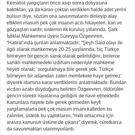
Kemalist yargıçların önce asıp sonra dosyasına
baktıkları, ya da kararı çoktan verdikleri halde adet yerini
bulsun diye, sözüm ona savunmalarını dinleyip alay
ettikleri masum pek çok insanın acılı hikayeleri, kan ve
gözyaşları vardır, sistemin ilk kuruluş yıllarında. Şark
İstiklal Mahkemesi üyesi Süreyya Özgeevren,
“Hatırat’ında şunları anlatmaktadır; “Şeyh Said olayı ile
ilgili olarak mahkemeye 20-25 yaşlarında, hiç Türkçe
bilmeyen bir gencin sanık olarak getirildiğini, binlerce
sanıklı mahkemedeki izdiham nedeniyle mahkeme
heyeti olarak; ‘sorgulamaya bile gerek yok. Türkçe
bilmeyen bir adamdan zaten memlekete hayır gelmez’
diyerek idamına karar verdiklerini anlatmaktadır. Bundan
vicdan azabı duyduğunu belirten Özgeevren, öldürülen
gencin sürekli rüyalarına girdiğini de ilave etmektedir.
Kanunlara riayete bile gerek görmeden keyfi
yargılamalarla pek çok masum insanı katleden bu
zalimler, üstelik bu yaptıklarını, “milli amacımız için
arasıra kanunun üstüne de çıkarız” diyerek, cüretkarca
da savunmaktan utanmıyorlardı.