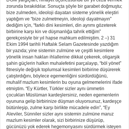
zorunda bırakıldılar. Sonuçta şöyle bir garabet doğmuştu;
bize zulmeden, ideoloji dayatan sisteme yönelik eleştiri
yaptığım ve “bize zulmetmeyin, ideoloji dayatmayın”
dediğim için, “farklı dini kesimleri, din ayrımı gözeterek
birbirine karşı kin ve düşmanlığa tahrik ettiğim”
gerekçesiyle bir yıl hapse mahkum edilmiştim. 2 –) 31
Ekim 1994 tarihli Haftalık Selam Gazetesinde yazdığım
bir yazıda; yine sistemin zulmüne ve çeşitli kesimlere
yönelik insan hakları ihlallerine dikkat çekerek, oligarşik
şahin güçlerin halkın muhalefetini parçalayıp, “böl yönet”
fitnesiyle değişik toplumsal kesimleri birbirine düşürerek
çatıştırdığını, böylece egemenliğini sürdürdüğünü,
muhalif mazlum kesimlerin bu oyuna gelmemelerini ifade
etmiştim. “Ey Kürtler, Türkler sizler aynı ümmetin
çocukları Müslüman kardeşlersiniz, neden egemenlerin
oyununa gelip birbirinize düşman oluyorsunuz, kardeşçe
bütünleşip, zulme karşı birlikte mücadele edin”, “Ey
Aleviler, Sünniler sizler aynı sistemin zulmüne maruz
mazlum kesimler olarak, sizi birbirinize düşürüp,
gücünüzü yok ederek hegemonyasını sürdürmek isteyen