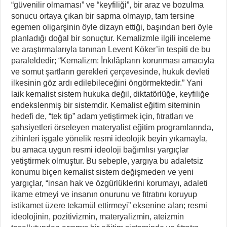
“güvenilir olmaması” ve “keyfiliği”, bir araz ve bozulma
sonucu ortaya çıkan bir sapma olmayıp, tam tersine
egemen oligarşinin öyle dizayn ettiği, başından beri öyle
planladığı doğal bir sonuçtur. Kemalizmle ilgili inceleme
ve araştırmalarıyla tanınan Levent Köker’in tespiti de bu
paraleldedir; “Kemalizm: İnkılâpların korunması amacıyla
ve somut şartların gerekleri çerçevesinde, hukuk devleti
ilkesinin göz ardı edilebileceğini öngörmektedir.” Yani
laik kemalist sistem hukuka değil, diktatörlüğe, keyfiliğe
endekslenmiş bir sistemdir. Kemalist eğitim siteminin
hedefi de, “tek tip” adam yetiştirmek için, fıtratları ve
şahsiyetleri örseleyen materyalist eğitim programlarında,
zihinleri işgale yönelik resmi ideolojik beyin yıkamayla,
bu amaca uygun resmi ideoloji bağımlısı yargıçlar
yetiştirmek olmuştur. Bu sebeple, yargıya bu adaletsiz
konumu biçen kemalist sistem değişmeden ve yeni
yargıçlar, “insan hak ve özgürlüklerini korumayı, adaleti
ikame etmeyi ve insanın onurunu ve fıtratını koruyup
istikamet üzere tekamül ettirmeyi” eksenine alan; resmi
ideolojinin, pozitivizmin, materyalizmin, ateizmin