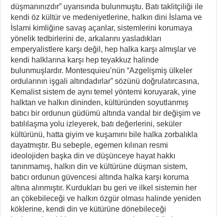
düşmanınızdır” uyarısında bulunmuştu. Batı taklitçiliği ile
kendi öz kültür ve medeniyetlerine, halkın dini İslama ve
İslami kimliğine savaş açanlar, sistemlerini korumaya
yönelik tedbirlerini de, arkalarını yasladıkları
emperyalistlere karşı değil, hep halka karşı almışlar ve
kendi halklarına karşı hep teyakkuz halinde
bulunmuşlardır. Montesquieu’nün “Azgelişmiş ülkeler
ordularının işgali altındadırlar” sözünü doğrulatırcasına,
Kemalist sistem de aynı temel yöntemi koruyarak, yine
halktan ve halkın dininden, kültüründen soyutlanmış
batıcı bir ordunun güdümü altında vandal bir değişim ve
batılılaşma yolu izleyerek, batı değerlerini, seküler
kültürünü, hatta giyim ve kuşamını bile halka zorbalıkla
dayatmıştır. Bu sebeple, egemen kılınan resmi
ideolojiden başka din ve düşünceye hayat hakkı
tanınmamış, halkın din ve kültürüne düşman sistem,
batıcı ordunun güvencesi altında halka karşı koruma
altına alınmıştır. Kurdukları bu geri ve ilkel sistemin her
an çökebileceği ve halkın özgür olması halinde yeniden
köklerine, kendi din ve kütürüne dönebileceği