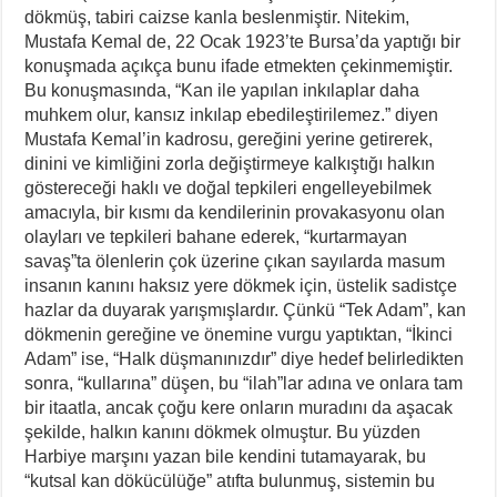
dökmüş, tabiri caizse kanla beslenmiştir. Nitekim,
Mustafa Kemal de, 22 Ocak 1923’te Bursa’da yaptığı bir
konuşmada açıkça bunu ifade etmekten çekinmemiştir.
Bu konuşmasında, “Kan ile yapılan inkılaplar daha
muhkem olur, kansız inkılap ebedileştirilemez.” diyen
Mustafa Kemal’in kadrosu, gereğini yerine getirerek,
dinini ve kimliğini zorla değiştirmeye kalkıştığı halkın
göstereceği haklı ve doğal tepkileri engelleyebilmek
amacıyla, bir kısmı da kendilerinin provakasyonu olan
olayları ve tepkileri bahane ederek, “kurtarmayan
savaş”ta ölenlerin çok üzerine çıkan sayılarda masum
insanın kanını haksız yere dökmek için, üstelik sadistçe
hazlar da duyarak yarışmışlardır. Çünkü “Tek Adam”, kan
dökmenin gereğine ve önemine vurgu yaptıktan, “İkinci
Adam” ise, “Halk düşmanınızdır” diye hedef belirledikten
sonra, “kullarına” düşen, bu “ilah”lar adına ve onlara tam
bir itaatla, ancak çoğu kere onların muradını da aşacak
şekilde, halkın kanını dökmek olmuştur. Bu yüzden
Harbiye marşını yazan bile kendini tutamayarak, bu
“kutsal kan dökücülüğe” atıfta bulunmuş, sistemin bu