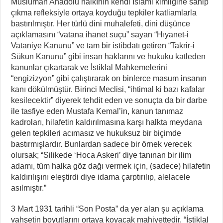
Müslüman Anadolu halkının kendi İslami kimliğine sahip
çıkma refleksiyle ortaya koyduğu tepkiler katliamlarla
bastırılmıştır. Her türlü dini muhalefeti, dini düşünce
açıklamasını “vatana ihanet suçu” sayan “Hıyanet-i
Vataniye Kanunu” ve tam bir istibdatı getiren “Takrir-i
Sükun Kanunu” gibi insan haklarını ve hukuku katleden
kanunlar çıkartarak ve İstiklal Mahkemelerini
“engizizyon” gibi çalıştırarak on binlerce masum insanın
kanı dökülmüştür. Birinci Meclisi, “ihtimal ki bazı kafalar
kesilecektir” diyerek tehdit eden ve sonuçta da bir darbe
ile tasfiye eden Mustafa Kemal’in, kanun tanımaz
kadroları, hilafetin kaldırılmasına karşı halkta meydana
gelen tepkileri acımasız ve hukuksuz bir biçimde
bastırmışlardır. Bunlardan sadece bir örnek verecek
olursak; “Silikede ‘Hoca Askeri’ diye tanınan bir ilim
adamı, tüm halka göz dağı vermek için, (sadece) hilafetin
kaldırılışını eleştirdi diye idama çarptırılıp, alelacele
asılmıştır.”
3 Mart 1931 tarihli “Son Posta” da yer alan şu açıklama
vahşetin boyutlarını ortaya koyacak mahiyettedir. “İstiklal