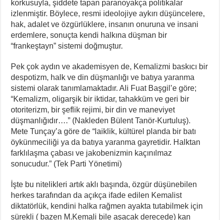
korkusuyla, şiddete tapan paranoyakça politikalar
izlenmiştir. Böylece, resmi ideolojiye aykırı düşüncelere,
hak, adalet ve özgürlüklere, insanın onuruna ve insani
erdemlere, sonuçta kendi halkına düşman bir
“frankeştayn” sistemi doğmuştur.
Pek çok aydın ve akademisyen de, Kemalizmi baskıcı bir
despotizm, halk ve din düşmanlığı ve batıya yaranma
sistemi olarak tanımlamaktadır. Ali Fuat Başgil’e göre;
“Kemalizm, oligarşik bir iktidar, tahakküm ve geri bir
otoriterizm, bir şeflik rejimi, bir din ve maneviyet
düşmanlığıdır….” (Nakleden Bülent Tanör-Kurtuluş).
Mete Tunçay’a göre de “laiklik, kültürel planda bir batı
öykünmeciliği ya da batıya yaranma gayretidir. Halktan
farklılaşma çabası ve jakobenizmin kaçınılmaz
sonucudur.” (Tek Parti Yönetimi)
İşte bu nitelikleri artık aklı başında, özgür düşünebilen
herkes tarafından da açıkça ifade edilen Kemalist
diktatörlük, kendini halka rağmen ayakta tutabilmek için
sürekli ( bazen M.Kemali bile aşacak derecede) kan