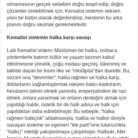
olmamasının gerçek sebebini doğru tespit edip, doğru
çözümler üretebilmek için, Kemalist sistemin seksen
yılını bir bütün olarak değerlendirip, meslenin bu arka
planını doğru okumak gerekmektedir.
Kemalist sistemin halka karşı savaşı
Laik Kemalist sistem; Müslüman bir halka, zorbaca
yöntemlerle batının kültür ve yaşam tarzının kabul
ettirilmesine yönelik, çoğu modası geçmiş, tükenmiş ve
taklide dayalı bir kısım ilke ve “inkılâplar”dan ibarettir. Bu,
sözüm ona “devrimler”; halka rağmen ve halka karşı,
iktidarlarını sağlamlaştırmak isteyen batıcı kadroların,
hevalarını tatmin etmek yanında, emperyalistleri de razı
etmek, onlara yaranmak ve onların desteğini almak için
yapıldığı halde, üstelik bir de halk adına ve halk için
yapıldıkları iddia edilebilmiştir. Bu sebeple, “halka
rağmen halkçılık” aldatmasıyla, halkla ve halkın diniyle
savaşan sisteme ve egemen “tek parti”sine tutarsızlıkla
“halkçı” niteliği yakıştırılmaya çalışılmıştır. Halbuki, Afet