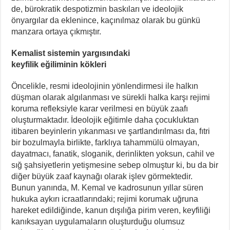
de, bürokratik despotizmin baskıları ve ideolojik
önyargılar da eklenince, kaçınılmaz olarak bu günkü
manzara ortaya çıkmıştır.
Kemalist sistemin yargısındaki
keyfilik eğiliminin kökleri
Öncelikle, resmi ideolojinin yönlendirmesi ile halkın
düşman olarak algılanması ve sürekli halka karşı rejimi
koruma refleksiyle karar verilmesi en büyük zaafı
oluşturmaktadır. İdeolojik eğitimle daha çocukluktan
itibaren beyinlerin yıkanması ve şartlandırılması da, fıtri
bir bozulmayla birlikte, farklıya tahammülü olmayan,
dayatmacı, fanatik, sloganik, derinlikten yoksun, cahil ve
sığ şahsiyetlerin yetişmesine sebep olmuştur ki, bu da bir
diğer büyük zaaf kaynağı olarak işlev görmektedir.
Bunun yanında, M. Kemal ve kadrosunun yıllar süren
hukuka aykırı icraatlarındaki; rejimi korumak uğruna
hareket edildiğinde, kanun dışılığa pirim veren, keyfiliği
kanıksayan uygulamaların oluşturduğu olumsuz