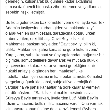
geleneğin, kutsanarak bu günlere kadar aktarılmış
olması da önemli bir başka zihni kirlenme ve şartlanma
sebebini teşkil etmiştir.
Bu kötü gelenekten bazı örnekler vermekte fayda var. Tek
Adam’ın tasfiyesine kurban giden ve hakkında keyfi
olarak verilen idam cezası, darağacına götürülürken
haber verilen, eski İttihatçı Cavit Bey’e İstiklal
Mahkemesi başkanı şöyle der: “Cavit bey, iyi bilin ki,
İstiklal Mahkemesi şahsi kanaatine göre hüküm verir.”
Yargıçların, şahsi kanaat ve önyargılarından bağımsız bir
biçimde, somut delillere dayanarak ve mutlaka hukuk
çerçevesinde kalarak karar vermesi gerektiğine dair
hukuki anlayış, o günden beri, maalesef ülke
hudutlarından içeri sızma imkanı bulamamıştır. Kemalist
yargıçlar çoğunlukla sahsi, subjektif ve ideolojik ön
yargılarına ve şahsi kanaatlarına göre kararlar vermeyi
sürdürmüşlerdir. “Şark İstiklal mahkemesinde savcı
Süreyya Beyle tartışırken, üyelerden Lütfi Müfit Bey’in
‘Bizim amacımız belli, milli amacımız vardır. Ona varmak
için arasıra kanun üstüne de çıkarız’ demesi (Aybars