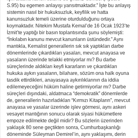
S.95) bu egemen anlayışı yansıtmaktadır.” İşte bu anlayış
sistemin nasıl bir hukuksuzluk, keyfilik ve hatta
kanunsuzluk temeli üzerine oturdulduğunu ortaya
koymaktadır. Nitekim Mustafa Kemal’de 16 Ocak 1923’te
İzmit’te yaptığı bir basın toplantısında şunu söylemişti:
“İnkılabın kanunu mevcut kanunların üstündedir.” Aynı
mantıkla, Kemalist generallerin sık sık yaptıkları darbe
dönemlerinde çıkardıkları yasaları, mevcut anayasa ve
yasaların üzerinde telakki etmiyorlar mı? Bu darbe
süreçlerinde aldıkları keyfi kararların ve çıkardıkları
hukuka aykırı yasaların, bilahare, sözüm ona halk oyuna
tasdik ettirdikleri, anayasaya aykırılıklarının da iddia
edilemeyeceğini hüküm haline getirmiyorlar mı? Darbe
süreçleri dışındaki, aldatmaca “demokratik” dönemlerde
de, generallerin hazırladıkları “Kırmızı Kitapların”, mevcut
anayasa ve yasalar üzerinde işlev görmesi, aynı askeri
vesayet mantığının sonucu olarak siyasi hükümetlere
empoze edilmekte değil midir? Bu sözlerin üzerinden
yaklaşık 80 sene geçtikten sonra, Cumhurbaşkanlığı
döneminde Süleyman Demirel’in, aynı yaklaşımı, derin