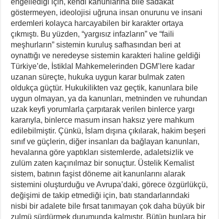
engellediği için, kendi kanunlarına bile sadakat
göstermeyen, ideolojisi uğruna insan onurunu ve insani
erdemleri kolayca harcayabilen bir karakter ortaya
çıkmıştı. Bu yüzden, “yargısız infazların” ve “faili
meşhurların” sistemin kuruluş safhasından beri at
oynattığı ve neredeyse sistemin karakteri haline geldiği
Türkiye’de, İstiklal Mahkemelerinden DGM’lere kadar
uzanan süreçte, hukuka uygun karar bulmak zaten
oldukça güçtür. Hukukilikten vaz geçtik, kanunlara bile
uygun olmayan, ya da kanunları, metninden ve ruhundan
uzak keyfi yorumlarla çarpıtarak verilen binlerce yargı
kararıyla, binlerce masum insan haksız yere mahkum
edilebilmiştir. Çünkü, İslam dışına çıkılarak, hakim beşeri
sınıf ve güçlerin, diğer insanları da bağlayan kanunları,
hevalarına göre yaptıkları sistemlerde, adaletsizlik ve
zulüm zaten kaçınılmaz bir sonuçtur. Üstelik Kemalist
sistem, batının faşist döneme ait kanunlarını alarak
sistemini oluşturduğu ve Avrupa’daki, görece özgürlükçü,
değişimi de takip etmediği için, batı standarlarındaki
nisbi bir adalete bile fırsat tanımayan çok daha büyük bir
zulmü sürdürmek durumunda kalmıştır. Bütün bunlara bir