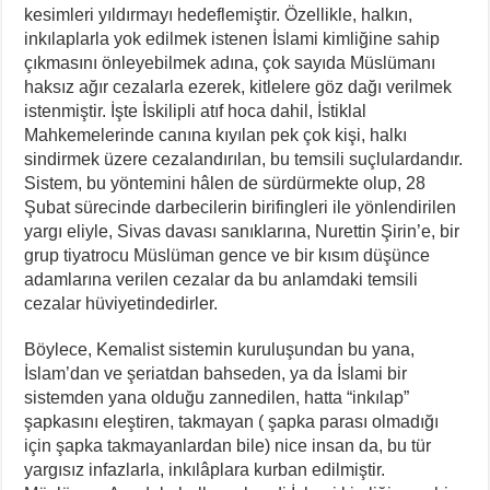
kesimleri yıldırmayı hedeflemiştir. Özellikle, halkın,
inkılaplarla yok edilmek istenen İslami kimliğine sahip
çıkmasını önleyebilmek adına, çok sayıda Müslümanı
haksız ağır cezalarla ezerek, kitlelere göz dağı verilmek
istenmiştir. İşte İskilipli atıf hoca dahil, İstiklal
Mahkemelerinde canına kıyılan pek çok kişi, halkı
sindirmek üzere cezalandırılan, bu temsili suçlulardandır.
Sistem, bu yöntemini hâlen de sürdürmekte olup, 28
Şubat sürecinde darbecilerin birifingleri ile yönlendirilen
yargı eliyle, Sivas davası sanıklarına, Nurettin Şirin’e, bir
grup tiyatrocu Müslüman gence ve bir kısım düşünce
adamlarına verilen cezalar da bu anlamdaki temsili
cezalar hüviyetindedirler.
Böylece, Kemalist sistemin kuruluşundan bu yana,
İslam’dan ve şeriatdan bahseden, ya da İslami bir
sistemden yana olduğu zannedilen, hatta “inkılap”
şapkasını eleştiren, takmayan ( şapka parası olmadığı
için şapka takmayanlardan bile) nice insan da, bu tür
yargısız infazlarla, inkılâplara kurban edilmiştir.