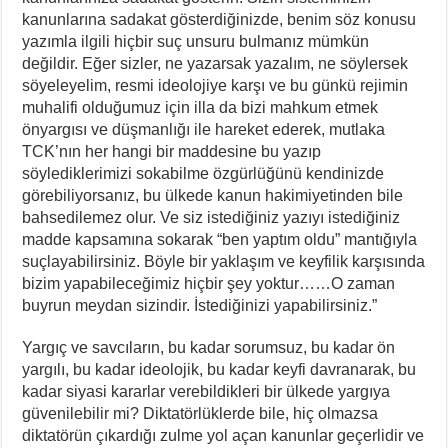
kanunlarına sadakat gösterdiğinizde, benim söz konusu
yazımla ilgili hiçbir suç unsuru bulmanız mümkün
değildir. Eğer sizler, ne yazarsak yazalım, ne söylersek
söyeleyelim, resmi ideolojiye karşı ve bu günkü rejimin
muhalifi olduğumuz için illa da bizi mahkum etmek
önyargısı ve düşmanlığı ile hareket ederek, mutlaka
TCK’nın her hangi bir maddesine bu yazıp
söylediklerimizi sokabilme özgürlüğünü kendinizde
görebiliyorsanız, bu ülkede kanun hakimiyetinden bile
bahsedilemez olur. Ve siz istediğiniz yazıyı istediğiniz
madde kapsamına sokarak “ben yaptım oldu” mantığıyla
suçlayabilirsiniz. Böyle bir yaklaşım ve keyfilik karşısında
bizim yapabileceğimiz hiçbir şey yoktur……O zaman
buyrun meydan sizindir. İstediğinizi yapabilirsiniz.”
Yargıç ve savcıların, bu kadar sorumsuz, bu kadar ön
yargılı, bu kadar ideolojik, bu kadar keyfi davranarak, bu
kadar siyasi kararlar verebildikleri bir ülkede yargıya
güvenilebilir mi? Diktatörlüklerde bile, hiç olmazsa
diktatörün çıkardığı zulme yol açan kanunlar geçerlidir ve