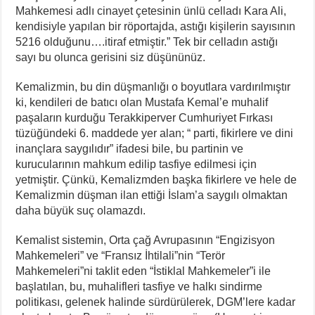
Mahkemesi adlı cinayet çetesinin ünlü celladı Kara Ali,
kendisiyle yapılan bir röportajda, astığı kişilerin sayısının
5216 olduğunu….itiraf etmiştir.” Tek bir celladın astığı
sayı bu olunca gerisini siz düşününüz.
Kemalizmin, bu din düşmanlığı o boyutlara vardırılmıştır
ki, kendileri de batıcı olan Mustafa Kemal’e muhalif
paşaların kurduğu Terakkiperver Cumhuriyet Fırkası
tüzüğündeki 6. maddede yer alan; “ parti, fikirlere ve dini
inançlara saygılıdır” ifadesi bile, bu partinin ve
kurucularının mahkum edilip tasfiye edilmesi için
yetmiştir. Çünkü, Kemalizmden başka fikirlere ve hele de
Kemalizmin düşman ilan ettiği İslam’a saygılı olmaktan
daha büyük suç olamazdı.
Kemalist sistemin, Orta çağ Avrupasının “Engizisyon
Mahkemeleri” ve “Fransız İhtilali”nin “Terör
Mahkemeleri”ni taklit eden “İstiklal Mahkemeler”i ile
başlatılan, bu, muhalifleri tasfiye ve halkı sindirme
politikası, gelenek halinde sürdürülerek, DGM’lere kadar