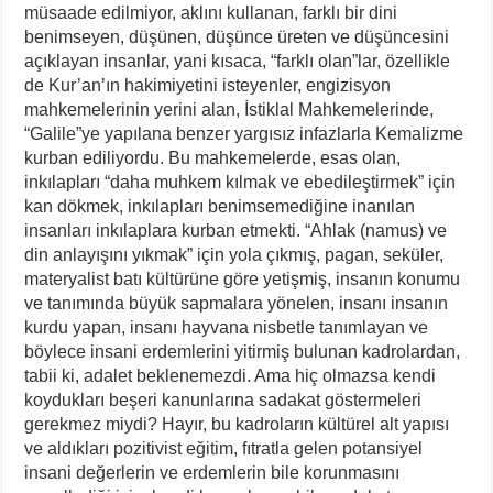
müsaade edilmiyor, aklını kullanan, farklı bir dini
benimseyen, düşünen, düşünce üreten ve düşüncesini
açıklayan insanlar, yani kısaca, “farklı olan”lar, özellikle
de Kur’an’ın hakimiyetini isteyenler, engizisyon
mahkemelerinin yerini alan, İstiklal Mahkemelerinde,
“Galile”ye yapılana benzer yargısız infazlarla Kemalizme
kurban ediliyordu. Bu mahkemelerde, esas olan,
inkılapları “daha muhkem kılmak ve ebedileştirmek” için
kan dökmek, inkılapları benimsemediğine inanılan
insanları inkılaplara kurban etmekti. “Ahlak (namus) ve
din anlayışını yıkmak” için yola çıkmış, pagan, seküler,
materyalist batı kültürüne göre yetişmiş, insanın konumu
ve tanımında büyük sapmalara yönelen, insanı insanın
kurdu yapan, insanı hayvana nisbetle tanımlayan ve
böylece insani erdemlerini yitirmiş bulunan kadrolardan,
tabii ki, adalet beklenemezdi. Ama hiç olmazsa kendi
koydukları beşeri kanunlarına sadakat göstermeleri
gerekmez miydi? Hayır, bu kadroların kültürel alt yapısı
ve aldıkları pozitivist eğitim, fıtratla gelen potansiyel
insani değerlerin ve erdemlerin bile korunmasını