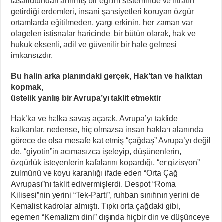
tasallutundan arınmış bir eğitim sisteminde ve fıtratın
getirdiği erdemleri, insani şahsiyetleri koruyan özgür
ortamlarda eğitilmeden, yargı erkinin, her zaman var
olagelen istisnalar haricinde, bir bütün olarak, hak ve
hukuk eksenli, adil ve güvenilir bir hale gelmesi
imkansızdır.
Bu halin arka planındaki gerçek, Hak’tan ve halktan
kopmak,
üstelik yanlış bir Avrupa’yı taklit etmektir
Hak’ka ve halka savaş açarak, Avrupa’yı taklide
kalkanlar, nedense, hiç olmazsa insan hakları alanında
görece de olsa mesafe kat etmiş “çağdaş” Avrupa’yı değil
de, “giyotin”in acımasızca işeleyip, düşünenlerin,
özgürlük isteyenlerin kafalarını kopardığı, “engizisyon”
zulmünü ve koyu karanlığı ifade eden “Orta Çağ
Avrupası”nı taklit edivermişlerdi. Despot “Roma
Kilisesi”nin yerini “Tek-Parti”, ruhban sınıfının yerini de
Kemalist kadrolar almıştı. Tıpkı orta çağdaki gibi,
egemen “Kemalizm dini” dışında hiçbir din ve düşünceye