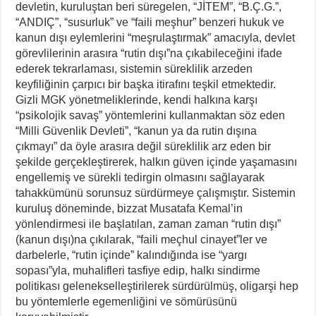
devletin, kuruluştan beri süregelen, “JİTEM”, “B.Ç.G.”,
“ANDIÇ”, “susurluk” ve “faili meşhur” benzeri hukuk ve
kanun dışı eylemlerini “meşrulaştırmak” amacıyla, devlet
görevlilerinin arasıra “rutin dışı”na çıkabileceğini ifade
ederek tekrarlaması, sistemin süreklilik arzeden
keyfiliğinin çarpıcı bir başka itirafını teşkil etmektedir.
Gizli MGK yönetmeliklerinde, kendi halkına karşı
“psikolojik savaş” yöntemlerini kullanmaktan söz eden
“Milli Güvenlik Devleti”, “kanun ya da rutin dışına
çıkmayı” da öyle arasıra değil süreklilik arz eden bir
şekilde gerçekleştirerek, halkın güven içinde yaşamasını
engellemiş ve sürekli tedirgin olmasını sağlayarak
tahakkümünü sorunsuz sürdürmeye çalışmıştır. Sistemin
kuruluş döneminde, bizzat Musatafa Kemal’in
yönlendirmesi ile başlatılan, zaman zaman “rutin dışı”
(kanun dışı)na çıkılarak, “faili meçhul cinayet”ler ve
darbelerle, “rutin içinde” kalındığında ise “yargı
sopası”yla, muhalifleri tasfiye edip, halkı sindirme
politikası gelenekselleştirilerek sürdürülmüş, oligarşi hep
bu yöntemlerle egemenliğini ve sömürüsünü