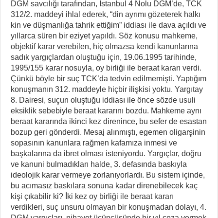
DGM savcılığı tarafından, İstanbul 4 Nolu DGM’de, TCK
312/2. maddeyi ihlal ederek, “din ayrımı gözeterek halkı
kin ve düşmanlığa tahrik ettiğim” iddiası ile dava açıldı ve
yıllarca süren bir eziyet yapıldı. Söz konusu mahkeme,
objektif karar verebilen, hiç olmazsa kendi kanunlarına
sadık yargıçlardan oluştuğu için, 19.06.1995 tarihinde,
1995/155 karar nosuyla, oy birliği ile beraat kararı verdi.
Çünkü böyle bir suç TCK’da tedvin edilmemişti. Yaptığım
konuşmanın 312. maddeyle hiçbir ilişkisi yoktu. Yargıtay
8. Dairesi, suçun oluştuğu iddiası ile önce sözde usuli
eksiklik sebebiyle beraat kararını bozdu. Mahkeme aynı
beraat kararında ikinci kez direnince, bu sefer de esastan
bozup geri gönderdi. Mesaj alınmıştı, egemen oligarşinin
sopasının kanunlara rağmen kafamıza inmesi ve
başkalarına da ibret olması isteniyordu. Yargıçlar, doğru
ve kanuni bulmadıkları halde, 3. defasında baskıyla
ideolojik karar vermeye zorlanıyorlardı. Bu sistem içinde,
bu acımasız baskılara sonuna kadar direnebilecek kaç
kişi çıkabilir ki? İki kez oy birliği ile beraat kararı
verdikleri, suç unsuru olmayan bir konuşmadan dolayı, 4.
DGM yargıçları, nihayet üçüncüsünde bir yıl ceza vermek