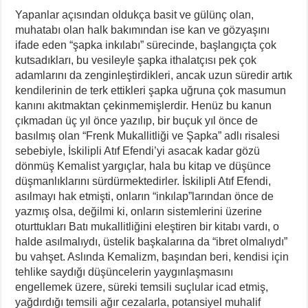
Yapanlar açısından oldukça basit ve gülünç olan,
muhatabı olan halk bakımından ise kan ve gözyaşını
ifade eden “şapka inkılabı” sürecinde, başlangıçta çok
kutsadıkları, bu vesileyle şapka ithalatçısı pek çok
adamlarını da zenginleştirdikleri, ancak uzun süredir artık
kendilerinin de terk ettikleri şapka uğruna çok masumun
kanını akıtmaktan çekinmemişlerdir. Henüz bu kanun
çıkmadan üç yıl önce yazılıp, bir buçuk yıl önce de
basılmış olan “Frenk Mukallitliği ve Şapka” adlı risalesi
sebebiyle, İskilipli Atıf Efendi’yi asacak kadar gözü
dönmüş Kemalist yargıçlar, hala bu kitap ve düşünce
düşmanlıklarını sürdürmektedirler. İskilipli Atıf Efendi,
asılmayı hak etmişti, onların “inkılap”larından önce de
yazmış olsa, değilmi ki, onların sistemlerini üzerine
oturttukları Batı mukallitliğini eleştiren bir kitabı vardı, o
halde asılmalıydı, üstelik başkalarına da “ibret olmalıydı”
bu vahşet. Aslında Kemalizm, başından beri, kendisi için
tehlike saydığı düşüncelerin yaygınlaşmasını
engellemek üzere, süreki temsili suçlular icad etmiş,
yağdırdığı temsili ağır cezalarla, potansiyel muhalif