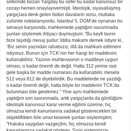
seferinde bozan Yargıtay bu sefer bu kadar kanunsuz bir
cezayı hemen onaylayıvermişti. İdeolojik, siyasallaşmış
yargıçlara denk gelen bütün davaların sonu, mutlaka
zulümle noktalanıyordu. İstanbul 5. DGM’de oynanan bu
senaryo karşısında, mahkemede yaptığım savunmada
şunları söylemek ihtiyacı duymuştum: “Bu keyfi tavrın
bize taşıdığı mesaj şudur; İddia makamı demek istiyor ki,
‘Biz senin yazından rahatsızız, illâ da mahkum edilmeni
istiyoruz. Bunun için TCK’nın her hangi bir maddesini
kullanabiliriz. Yazının muhtevasının o maddeye uygun
olması, o kadar önemli de değil. Hatta 312 yerine rast
gele başka bir madde numarası da kullanabilir, mesela
512 veya 812 de diyebilirdik. Bu maddelerde ne yazdığı
o kadar önemli değil, hatta böyle bir maddenin TCK’da
bulunması bile gerekmez.” Yine aynı mahkemede
yaptığım son savunmada, artık yargıçlarda da gördüğüm
ideolojik kanunsuz karar verme eğilimi üzerine, hiç
olmazsa kendi kanunlarına sadakat gösterecekleri bir
objektiflikten bile umut keserek şunları söylemiştim;
“Hukuka saygıdan vazgeçtim, hiç olmazsa kendi
kanunlarınıza sadakat gösterin. Sizin sisteminizin