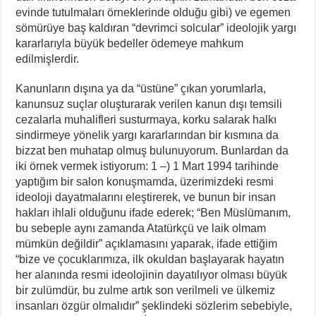
evinde tutulmaları örneklerinde olduğu gibi) ve egemen
sömürüye baş kaldıran “devrimci solcular” ideolojik yargı
kararlarıyla büyük bedeller ödemeye mahkum
edilmişlerdir.
Kanunların dışına ya da “üstüne” çıkan yorumlarla,
kanunsuz suçlar oluşturarak verilen kanun dışı temsili
cezalarla muhalifleri susturmaya, korku salarak halkı
sindirmeye yönelik yargı kararlarından bir kısmına da
bizzat ben muhatap olmuş bulunuyorum. Bunlardan da
iki örnek vermek istiyorum: 1 –) 1 Mart 1994 tarihinde
yaptığım bir salon konuşmamda, üzerimizdeki resmi
ideoloji dayatmalarını eleştirerek, ve bunun bir insan
hakları ihlali olduğunu ifade ederek; “Ben Müslümanım,
bu sebeple aynı zamanda Atatürkçü ve laik olmam
mümkün değildir” açıklamasını yaparak, ifade ettiğim
“bize ve çocuklarımıza, ilk okuldan başlayarak hayatın
her alanında resmi ideolojinin dayatılıyor olması büyük
bir zulümdür, bu zulme artık son verilmeli ve ülkemiz
insanları özgür olmalıdır” şeklindeki sözlerim sebebiyle,