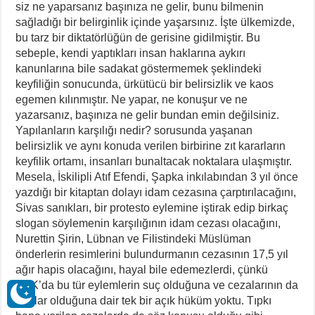
siz ne yaparsanız başınıza ne gelir, bunu bilmenin
sağladığı bir belirginlik içinde yaşarsınız. İşte ülkemizde,
bu tarz bir diktatörlüğün de gerisine gidilmiştir. Bu
sebeple, kendi yaptıkları insan haklarına aykırı
kanunlarına bile sadakat göstermemek şeklindeki
keyfiliğin sonucunda, ürkütücü bir belirsizlik ve kaos
egemen kılınmıştır. Ne yapar, ne konuşur ve ne
yazarsanız, başınıza ne gelir bundan emin değilsiniz.
Yapılanların karşılığı nedir? sorusunda yaşanan
belirsizlik ve aynı konuda verilen birbirine zıt kararların
keyfilik ortamı, insanları bunaltacak noktalara ulaşmıştır.
Mesela, İskilipli Atıf Efendi, Şapka inkılabından 3 yıl önce
yazdığı bir kitaptan dolayı idam cezasına çarptırılacağını,
Sivas sanıkları, bir protesto eylemine iştirak edip birkaç
slogan söylemenin karşılığının idam cezası olacağını,
Nurettin Şirin, Lübnan ve Filistindeki Müslüman
önderlerin resimlerini bulundurmanın cezasının 17,5 yıl
ağır hapis olacağını, hayal bile edemezlerdi, çünkü
TCK’da bu tür eylemlerin suç olduğuna ve cezalarının da
bunlar olduğuna dair tek bir açık hüküm yoktu. Tıpkı