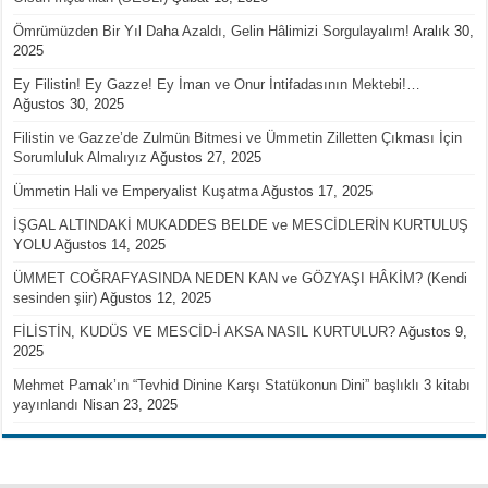
Ömrümüzden Bir Yıl Daha Azaldı, Gelin Hâlimizi Sorgulayalım!
Aralık 30,
2025
Ey Filistin! Ey Gazze! Ey İman ve Onur İntifadasının Mektebi!…
Ağustos 30, 2025
Filistin ve Gazze’de Zulmün Bitmesi ve Ümmetin Zilletten Çıkması İçin
Sorumluluk Almalıyız
Ağustos 27, 2025
Ümmetin Hali ve Emperyalist Kuşatma
Ağustos 17, 2025
İŞGAL ALTINDAKİ MUKADDES BELDE ve MESCİDLERİN KURTULUŞ
YOLU
Ağustos 14, 2025
ÜMMET COĞRAFYASINDA NEDEN KAN ve GÖZYAŞI HÂKİM? (Kendi
sesinden şiir)
Ağustos 12, 2025
FİLİSTİN, KUDÜS VE MESCİD-İ AKSA NASIL KURTULUR?
Ağustos 9,
2025
Mehmet Pamak’ın “Tevhid Dinine Karşı Statükonun Dini” başlıklı 3 kitabı
yayınlandı
Nisan 23, 2025