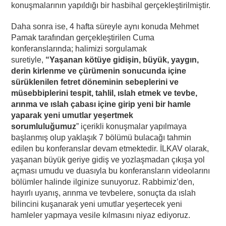
konuşmalarının yapıldığı bir hasbihal gerçekleştirilmiştir.
Daha sonra ise, 4 hafta süreyle aynı konuda Mehmet
Pamak tarafından gerçekleştirilen Cuma
konferanslarında; halimizi sorgulamak
suretiyle,
“Yaşanan kötüye gidişin, büyük, yaygın,
derin kirlenme ve çürümenin sonucunda içine
sürüklenilen fetret döneminin sebeplerini ve
müsebbiplerini tespit, tahlil, ıslah etmek ve tevbe,
arınma ve ıslah çabası içine girip yeni bir hamle
yaparak yeni umutlar yeşertmek
sorumluluğumuz
” içerikli konuşmalar yapılmaya
başlanmış olup yaklaşık 7 bölümü bulacağı tahmin
edilen bu konferanslar devam etmektedir. İLKAV olarak,
yaşanan büyük geriye gidiş ve yozlaşmadan çıkışa yol
açması umudu ve duasıyla bu konferansların videolarını
bölümler halinde ilginize sunuyoruz. Rabbimiz’den,
hayırlı uyanış, arınma ve tevbelere, sonuçta da ıslah
bilincini kuşanarak yeni umutlar yeşertecek yeni
hamleler yapmaya vesile kılmasını niyaz ediyoruz.