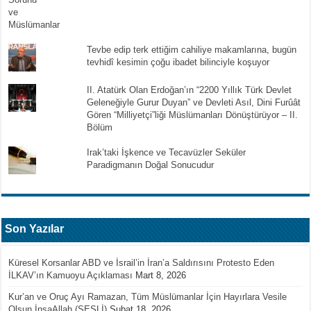
Tevbe edip terk ettiğim cahiliye makamlarına, bugün
tevhidî kesimin çoğu ibadet bilinciyle koşuyor
II. Atatürk Olan Erdoğan’ın “2200 Yıllık Türk Devlet
Geleneğiyle Gurur Duyan” ve Devleti Asıl, Dini Furûât
Gören “Milliyetçi”liği Müslümanları Dönüştürüyor – II.
Bölüm
Irak’taki İşkence ve Tecavüzler Seküler
Paradigmanın Doğal Sonucudur
Son Yazılar
Küresel Korsanlar ABD ve İsrail’in İran’a Saldırısını Protesto Eden
İLKAV’ın Kamuoyu Açıklaması
Mart 8, 2026
Kur’an ve Oruç Ayı Ramazan, Tüm Müslümanlar İçin Hayırlara Vesile
Olsun İnşaAllah (SESLİ)
Şubat 18, 2026