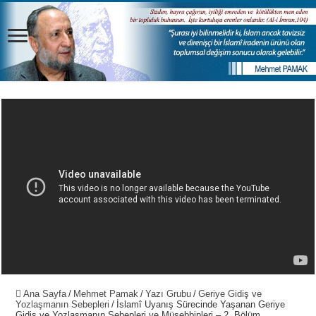
Ana Sayfa
/
Mehmet Pamak
/
Yazı Grubu
/
Geriye Gidiş ve
Yozlaşmanın Sebepleri
/
İslamî Uyanış Sürecinde Yaşanan Geriye
Gidiş ve Yozlaşmanın Sebepleri ve Müsebbipleri – 2. Bölüm