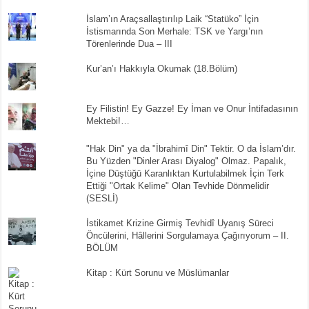
İslam’ın Araçsallaştırılıp Laik “Statüko” İçin
İstismarında Son Merhale: TSK ve Yargı’nın
Törenlerinde Dua – III
Kur’an’ı Hakkıyla Okumak (18.Bölüm)
Ey Filistin! Ey Gazze! Ey İman ve Onur İntifadasının
Mektebi!…
"Hak Din" ya da "İbrahimî Din" Tektir. O da İslam’dır.
Bu Yüzden "Dinler Arası Diyalog" Olmaz. Papalık,
İçine Düştüğü Karanlıktan Kurtulabilmek İçin Terk
Ettiği "Ortak Kelime" Olan Tevhide Dönmelidir
(SESLİ)
İstikamet Krizine Girmiş Tevhidî Uyanış Süreci
Öncülerini, Hâllerini Sorgulamaya Çağırıyorum – II.
BÖLÜM
Kitap : Kürt Sorunu ve Müslümanlar