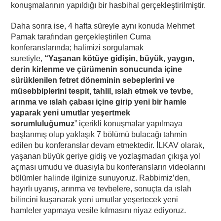
konuşmalarının yapıldığı bir hasbihal gerçekleştirilmiştir.
Daha sonra ise, 4 hafta süreyle aynı konuda Mehmet
Pamak tarafından gerçekleştirilen Cuma
konferanslarında; halimizi sorgulamak
suretiyle,
“Yaşanan kötüye gidişin, büyük, yaygın,
derin kirlenme ve çürümenin sonucunda içine
sürüklenilen fetret döneminin sebeplerini ve
müsebbiplerini tespit, tahlil, ıslah etmek ve tevbe,
arınma ve ıslah çabası içine girip yeni bir hamle
yaparak yeni umutlar yeşertmek
sorumluluğumuz
” içerikli konuşmalar yapılmaya
başlanmış olup yaklaşık 7 bölümü bulacağı tahmin
edilen bu konferanslar devam etmektedir. İLKAV olarak,
yaşanan büyük geriye gidiş ve yozlaşmadan çıkışa yol
açması umudu ve duasıyla bu konferansların videolarını
bölümler halinde ilginize sunuyoruz. Rabbimiz’den,
hayırlı uyanış, arınma ve tevbelere, sonuçta da ıslah
bilincini kuşanarak yeni umutlar yeşertecek yeni
hamleler yapmaya vesile kılmasını niyaz ediyoruz.