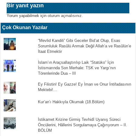
Bir yanıt yazın
Yorum yapabilmek için
oturum açmalısınız
.
Çok Okunan Yazılar
“Mevlid Kandili” Gibi Geceler Bid’at Olup, Esas
Sorumluluk Rasûlü Anmak Değil Allah’a ve Rasûlün’e
İtaat Etmektir
İslam’ın Araçsallaştırılıp Laik “Statüko” İçin
İstismarında Son Merhale: TSK ve Yargı’nın
Törenlerinde Dua – III
Ey Filistin! Ey Gazze! Ey İman ve Onur İntifadasının
Mektebi!…
Kur’an’ı Hakkıyla Okumak (18.Bölüm)
İstikamet Krizine Girmiş Tevhidî Uyanış Süreci
Öncülerini, Hâllerini Sorgulamaya Çağırıyorum – II.
BÖLÜM