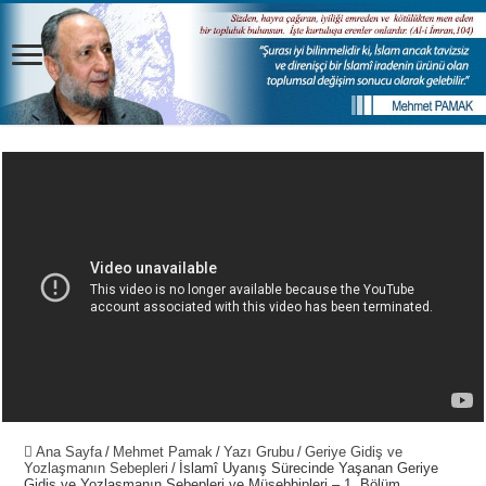
Ana Sayfa
/
Mehmet Pamak
/
Yazı Grubu
/
Geriye Gidiş ve
Yozlaşmanın Sebepleri
/
İslamî Uyanış Sürecinde Yaşanan Geriye
Gidiş ve Yozlaşmanın Sebepleri ve Müsebbipleri – 1. Bölüm