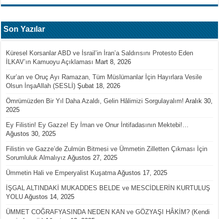
Son Yazılar
Küresel Korsanlar ABD ve İsrail’in İran’a Saldırısını Protesto Eden
İLKAV’ın Kamuoyu Açıklaması
Mart 8, 2026
Kur’an ve Oruç Ayı Ramazan, Tüm Müslümanlar İçin Hayırlara Vesile
Olsun İnşaAllah (SESLİ)
Şubat 18, 2026
Ömrümüzden Bir Yıl Daha Azaldı, Gelin Hâlimizi Sorgulayalım!
Aralık 30,
2025
Ey Filistin! Ey Gazze! Ey İman ve Onur İntifadasının Mektebi!…
Ağustos 30, 2025
Filistin ve Gazze’de Zulmün Bitmesi ve Ümmetin Zilletten Çıkması İçin
Sorumluluk Almalıyız
Ağustos 27, 2025
Ümmetin Hali ve Emperyalist Kuşatma
Ağustos 17, 2025
İŞGAL ALTINDAKİ MUKADDES BELDE ve MESCİDLERİN KURTULUŞ
YOLU
Ağustos 14, 2025
ÜMMET COĞRAFYASINDA NEDEN KAN ve GÖZYAŞI HÂKİM? (Kendi