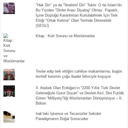
"Hak Din" ya da "İbrahimî Din" Tektir. O da İslam’dır.
Bu Yüzden "Dinler Arası Diyalog" Olmaz. Papalık,
İçine Düştüğü Karanlıktan Kurtulabilmek İçin Terk
Ettiği "Ortak Kelime" Olan Tevhide Dönmelidir
(SESLİ)
Kitap : Kürt Sorunu ve Müslümanlar
Tevbe edip terk ettiğim cahiliye makamlarına, bugün
tevhidî kesimin çoğu ibadet bilinciyle koşuyor
II. Atatürk Olan Erdoğan’ın “2200 Yıllık Türk Devlet
Geleneğiyle Gurur Duyan” ve Devleti Asıl, Dini Furûât
Gören “Milliyetçi”liği Müslümanları Dönüştürüyor – II.
Bölüm
Irak’taki İşkence ve Tecavüzler Seküler
Paradigmanın Doğal Sonucudur