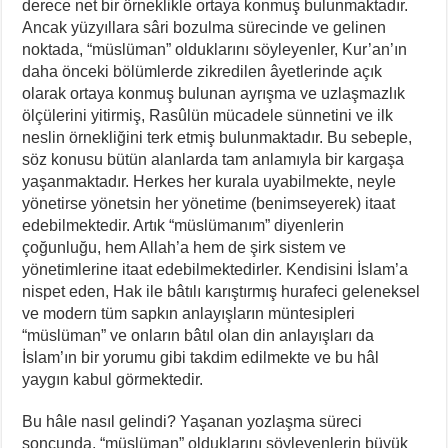
derece net bir örneklikle ortaya konmuş bulunmaktadır.
Ancak yüzyıllara sâri bozulma sürecinde ve gelinen
noktada, “müslüman” olduklarını söyleyenler, Kur’an’ın
daha önceki bölümlerde zikredilen âyetlerinde açık
olarak ortaya konmuş bulunan ayrışma ve uzlaşmazlık
ölçülerini yitirmiş, Rasûlün mücadele sünnetini ve ilk
neslin örnekliğini terk etmiş bulunmaktadır. Bu sebeple,
söz konusu bütün alanlarda tam anlamıyla bir kargaşa
yaşanmaktadır. Herkes her kurala uyabilmekte, neyle
yönetirse yönetsin her yönetime (benimseyerek) itaat
edebilmektedir. Artık “müslümanım” diyenlerin
çoğunluğu, hem Allah’a hem de şirk sistem ve
yönetimlerine itaat edebilmektedirler. Kendisini İslam’a
nispet eden, Hak ile bâtılı karıştırmış hurafeci geleneksel
ve modern tüm sapkın anlayışların müntesipleri
“müslüman” ve onların bâtıl olan din anlayışları da
İslam’ın bir yorumu gibi takdim edilmekte ve bu hâl
yaygın kabul görmektedir.
Bu hâle nasıl gelindi? Yaşanan yozlaşma süreci
soncunda, “müslüman” olduklarını söyleyenlerin büyük