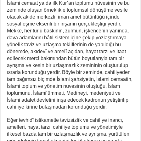
İslami cemaat ya da ilk Kur’an toplumu nüvesinin ve bu
zeminde oluşan örneklikle toplumsal dönüşüme vesile
olacak akıde merkezli, iman amel bütünlüğü içinde
sosyalleşme eksenli bir inşanın gerçekleştiği yerdir.
Mekke, her türlü baskının, zulmün, işkencenin yanında,
dava adamlarını bâtıl sistem içine çekip yozlaştırmaya
yönelik taviz ve uzlaşma tekliflerinin de yapıldığı bu
dönemde, akıdevî ve amelî açıdan, hayat tarzı ve itaat
edilecek merci bakımından bütün boyutlarıyla tam bir
ayrışma ve kesin bir uzlaşmazlık zemininin oluşturulup
ısrarla korunduğu yerdir. Böyle bir zeminde, cahiliyeden
tam bağımsız biçimde İslami şahsiyetin, İslami cemaatin,
İslami toplum ve yönetim nüvesinin oluştuğu, İslam
toplumunu, İslamî ümmeti, Medineyi, medeniyeti ve
İslami adalet devletini inşa edecek kadronun yetiştirilip
cahiliye kirine bulaşmadan korunduğu yerdir.
Eğer tevhidî istikamette tavizsizlik ve cahiliye inancı,
amelleri, hayat tarzı, cahiliye toplumu ve yönetimiyle
ilkesel bazda tam bir uzlaşmazlık ve ayrışma, yürütülen
mücadelenin temel eksenini teşkil etmese ve ısrarla