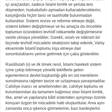
içi araçlardan, sadece İslami kimlik ve şeriata ters
düşmeden, hududullahı aşmadan kullanabileceklerini,
karşılığında hiçbir taviz ve taahhütte bulunmadan
kullandılar. Sistemi revize ve reforme etmeye değil,
sistemi kökten değiştirmeye ve bu amaçla da öncelikle
toplumun özündekini tevhidî istikamette değiştirmesine
vesile olmaya yöneldiler. Sürekli, ısrarlı ve istikrarlı bir
biçimde tevhidî mücadele stratejisini takip ederek, Vahiy
ekseninde İslamî toplumu inşa etmeye dair
sorumluluklarını yerine getirmek için çaba gösterdiler.
Rasûllulah (s) ve ilk örnek nesil, İslami hareketi sistem
içine çekip bitirmeye yönelik tekliflerle gelen
egemenlerce devlet başkanlığı gibi en üst mevkilerin
sunulmasına rağmen tavize ve uzlaşmaya yanaşmadılar.
Cahiliye inancı ve amellerinden de, cahiliye toplumu ve
kurumlarından da tamamen bağımsız olan İslami kimlik,
ilke, amel ve yapılarıyla bâtıl sistemden ayrışmayı özenle
koruyan özgün bir mücadele hattı oluşturdular. Ama aynı
zamanda onca işkence görmelerine, bazı kardeşlerini