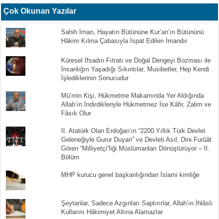
Çok Okunan Yazılar
Sahih İman, Hayatın Bütününe Kur’an’ın Bütününü
Hâkim Kılma Çabasıyla İspat Edilen İmandır
Küresel İfsadın Fıtratı ve Doğal Dengeyi Bozması ile
İnsanlığın Yaşadığı Sıkıntılar, Musibetler, Hep Kendi
İşlediklerinin Sonucudur
Mü’min Kişi, Hükmetme Makamında Yer Aldığında
Allah’ın İndirdikleriyle Hükmetmez İse Kâfir, Zalim ve
Fâsık Olur
II. Atatürk Olan Erdoğan’ın “2200 Yıllık Türk Devlet
Geleneğiyle Gurur Duyan” ve Devleti Asıl, Dini Furûât
Gören “Milliyetçi”liği Müslümanları Dönüştürüyor – II.
Bölüm
MHP kurucu genel başkanlığından İslami kimliğe
Şeytanlar, Sadece Azgınları Saptırırlar, Allah’ın İhlâslı
Kullarını Hâkimiyet Altına Alamazlar