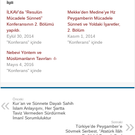
İlgili
İLKAV’da “Resulün
Mekke’den Medine’ye Hz
Mücadele Sünneti”
Peygamberin Mücadele
Konferansının 2. Bölümü
Sünneti ve Yoldaki İşaretler,
yapıldı.
2. Bölüm
Eylül 30, 2014
Kasım 1, 2014
"Konferans" içinde
"Konferans" içinde
Nebevi Yöntem ve
Müslümanların Tavırları -I-
Mayıs 4, 2016
"Konferans" içinde
Önceki
Kur’an ve Sünnete Dayalı Sahih
İslam Anlayışını, Her Şartta
Taviz Vermeden Sürdürmek
İmanî Sorumluluktur
Sonraki
Türkiye’de Peygamber’e
Sövmek Serbest, “Atatürk İlâh