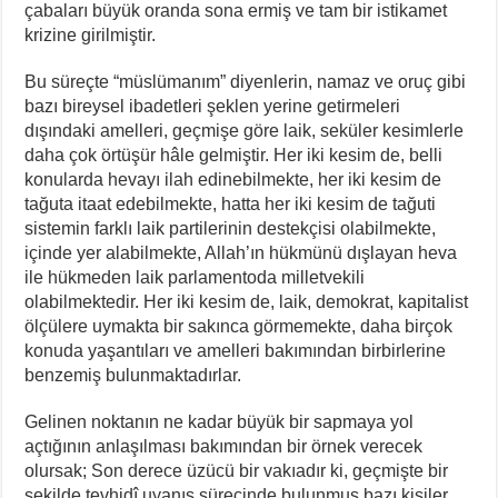
çabaları büyük oranda sona ermiş ve tam bir istikamet
krizine girilmiştir.
Bu süreçte “müslümanım” diyenlerin, namaz ve oruç gibi
bazı bireysel ibadetleri şeklen yerine getirmeleri
dışındaki amelleri, geçmişe göre laik, seküler kesimlerle
daha çok örtüşür hâle gelmiştir. Her iki kesim de, belli
konularda hevayı ilah edinebilmekte, her iki kesim de
tağuta itaat edebilmekte, hatta her iki kesim de tağuti
sistemin farklı laik partilerinin destekçisi olabilmekte,
içinde yer alabilmekte, Allah’ın hükmünü dışlayan heva
ile hükmeden laik parlamentoda milletvekili
olabilmektedir. Her iki kesim de, laik, demokrat, kapitalist
ölçülere uymakta bir sakınca görmemekte, daha birçok
konuda yaşantıları ve amelleri bakımından birbirlerine
benzemiş bulunmaktadırlar.
Gelinen noktanın ne kadar büyük bir sapmaya yol
açtığının anlaşılması bakımından bir örnek verecek
olursak; Son derece üzücü bir vakıadır ki, geçmişte bir
şekilde tevhidî uyanış sürecinde bulunmuş bazı kişiler,