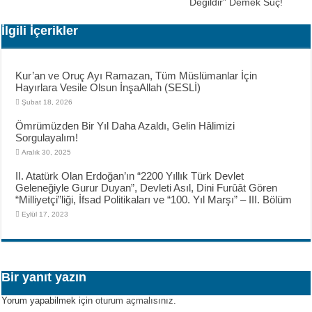
Değildir” Demek Suç!
İlgili İçerikler
Kur’an ve Oruç Ayı Ramazan, Tüm Müslümanlar İçin
Hayırlara Vesile Olsun İnşaAllah (SESLİ)
Şubat 18, 2026
Ömrümüzden Bir Yıl Daha Azaldı, Gelin Hâlimizi
Sorgulayalım!
Aralık 30, 2025
II. Atatürk Olan Erdoğan’ın “2200 Yıllık Türk Devlet
Geleneğiyle Gurur Duyan”, Devleti Asıl, Dini Furûât Gören
“Milliyetçi”liği, İfsad Politikaları ve “100. Yıl Marşı” – III. Bölüm
Eylül 17, 2023
Bir yanıt yazın
Yorum yapabilmek için
oturum açmalısınız
.