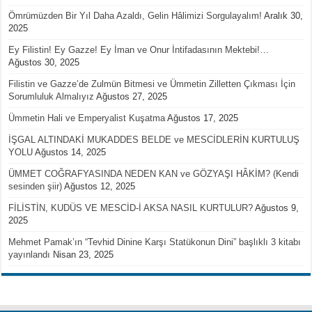
Ömrümüzden Bir Yıl Daha Azaldı, Gelin Hâlimizi Sorgulayalım!
Aralık 30,
2025
Ey Filistin! Ey Gazze! Ey İman ve Onur İntifadasının Mektebi!…
Ağustos 30, 2025
Filistin ve Gazze’de Zulmün Bitmesi ve Ümmetin Zilletten Çıkması İçin
Sorumluluk Almalıyız
Ağustos 27, 2025
Ümmetin Hali ve Emperyalist Kuşatma
Ağustos 17, 2025
İŞGAL ALTINDAKİ MUKADDES BELDE ve MESCİDLERİN KURTULUŞ
YOLU
Ağustos 14, 2025
ÜMMET COĞRAFYASINDA NEDEN KAN ve GÖZYAŞI HÂKİM? (Kendi
sesinden şiir)
Ağustos 12, 2025
FİLİSTİN, KUDÜS VE MESCİD-İ AKSA NASIL KURTULUR?
Ağustos 9,
2025
Mehmet Pamak’ın “Tevhid Dinine Karşı Statükonun Dini” başlıklı 3 kitabı
yayınlandı
Nisan 23, 2025