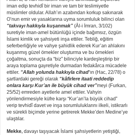
iman edip tevhidî bir iman ve tam bir teslimiyetle
müslimler oldular. Allah’ın azabından korkup sakınarak
O’nun emir ve yasaklarına uyma sorumluluk bilinci olan
“takvayı hakkıyla kuşanmak”
(Âl-i İmran, 3/102)
suretiyle iman-amel bütünlüğü içinde bağımsız, özgün
İslami kimlik ve şahsiyeti inşa ettiler. Tebliğ, eğitim
seferberliğiyle ve vahye şahidlik ederek Kur’an ahlakını
kuşanmış güzel örnekler oluşturma ve bu örnekleri
çoğaltma, sonuçta da “biz” bilinciyle kardeşleştirip bir
araya toplama gayretiyle durmadan fedakârca mücadele
ettiler.
“Allah yolunda hakkıyla cihad
“ın (Hac, 22/78) o
şartlardaki gereği olarak
“kâfirlere itaati reddedip
onlara karşı Kur’an ile büyük cihad ver”
meyi (Furkan,
25/52) emreden ayetlerle amel ettiler. Vahyin
yönlendirmesiyle küfre karşı “Kur’an’la büyük cihad”
verip tevhidî davet ve inşa sorumluluklarını ilkeli, istikrarlı
ve sürekli biçimde yerine getirerek Mekke’den Medine’ye
ulaştılar.
Mekke,
davayı taşıyacak İslami şahsiyetlerin yetiştiği,