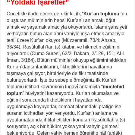
“Yoldaki İşaretler”
Öncelikle ifade etmek gerekir ki, ilk “
Kur’an toplumu”
nu
oluşturan mü’minlerin hepsi Kur’an’ı anlamak, öğüt
almak ve yaşamak amacıyla okuyorlardı. İslami şahsiyeti
ve hayatın bütün alanlarını vahiyle inşa etmek amacıyla
tertil üzere Kur’an okuyor (Müzzemmil, 73/4; Ahzab,
33/34), Rasûlullah’tan (s) kitabın ve hikmetin eğitimini
alıyorlardı. (Cuma Suresi, 62/2; Bakara, 2/129, 151; Âl-i
İmran, 3/164). Bütün mü’minler okuyup eğitimini aldıkları
Kur’an’dan anladıklarını, fıkhettiklerini hayatlarına
taşımaya çalışıyor, birbirleriyle de fikir teatisinde
bulunuyorlardı. İşte bu sebeple örneğimiz ilk Kur’an
toplumu ictihad kavramının lugavî anlamıyla “
müctehid
toplum
” hüviyetini kazanıyordu. Kur’an okumaları ve
eğitimi sonucunda fıkhettiklerini hayatlarında
uygulamaya koyuyorlar, cemaat planındaki pratiğe ise
şuranın ictihadları yön veriyordu. Kur’an’ı anlama ve
uygulamalarında ihtilaf ettikleri konuları Rasûlullah’a (s)
soruyorlar, açık bir hüküm yoksa yeni vahyin gelmesi
bekleniyordu. Gelen vahiy hemen öğrenilip hâl (ahlâk)