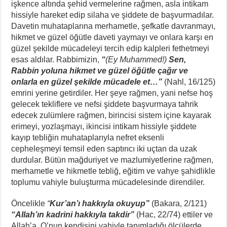
işkence altında şehid vermelerine rağmen, asla intikam
hissiyle hareket edip silaha ve şiddete de başvurmadılar.
Davetin muhataplarına merhametle, şefkatle davranmayı,
hikmet ve güzel öğütle daveti yaymayı ve onlara karşı en
güzel şekilde mücadeleyi tercih edip kalpleri fethetmeyi
esas aldılar. Rabbimizin,
“
(Ey Muhammed!)
Sen,
Rabbin yoluna hikmet ve güzel öğütle çağır ve
onlarla en güzel şekilde mücadele et…”
(Nahl, 16/125)
emrini yerine getirdiler. Her şeye rağmen, yani nefse hoş
gelecek tekliflere ve nefsi şiddete başvurmaya tahrik
edecek zulümlere rağmen, birincisi sistem içine kayarak
erimeyi, yozlaşmayı, ikincisi intikam hissiyle şiddete
kayıp tebliğin muhataplarıyla nefret eksenli
cepheleşmeyi temsil eden saptırıcı iki uçtan da uzak
durdular. Bütün mağduriyet ve mazlumiyetlerine rağmen,
merhametle ve hikmetle tebliğ, eğitim ve vahye şahidlikle
toplumu vahiyle buluşturma mücadelesinde direndiler.
Öncelikle
“
Kur’an’ı hakkıyla okuyup”
(Bakara, 2/121)
“Allah’ın kadrini hakkıyla takdir”
(Hac, 22/74) ettiler ve
Allah’a, O’nun kendisini vahiyle tanımladığı ölçülerde