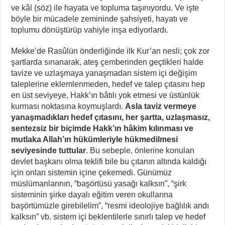
ve kâl (söz) ile hayata ve topluma taşınıyordu. Ve işte
böyle bir mücadele zemininde şahsiyeti, hayatı ve
toplumu dönüştürüp vahiyle inşa ediyorlardı.
Mekke’de Rasûlün önderliğinde ilk Kur’an nesli; çok zor
şartlarda sınanarak, ateş çemberinden geçtikleri halde
tavize ve uzlaşmaya yanaşmadan sistem içi değişim
taleplerine eklemlenmeden, hedef ve talep çıtasını hep
en üst seviyeye, Hakk’ın bâtılı yok etmesi ve üstünlük
kurması noktasına koymuşlardı.
Asla taviz vermeye
yanaşmadıkları hedef çıtasını, her şartta, uzlaşmasız,
sentezsiz bir biçimde Hakk’ın hâkim kılınması ve
mutlaka Allah’ın hükümleriyle hükmedilmesi
seviyesinde tuttular
. Bu sebeple, önlerine konulan
devlet başkanı olma teklifi bile bu çıtanın altında kaldığı
için onları sistemin içine çekemedi. Günümüz
müslümanlarının, “başörtüsü yasağı kalksın”, “şirk
sisteminin şirke dayalı eğitim veren okullarına
başörtümüzle girebilelim”, “resmi ideolojiye bağlılık andı
kalksın” vb. sistem içi beklentilerle sınırlı talep ve hedef