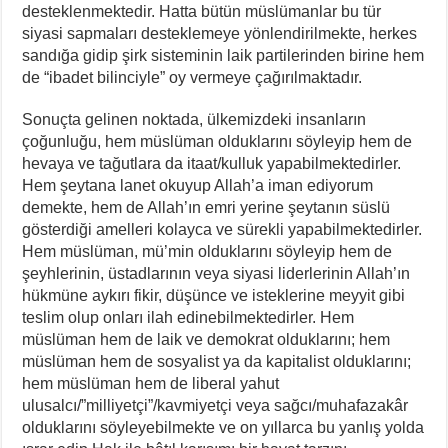
desteklenmektedir. Hatta bütün müslümanlar bu tür
siyasi sapmaları desteklemeye yönlendirilmekte, herkes
sandığa gidip şirk sisteminin laik partilerinden birine hem
de “ibadet bilinciyle” oy vermeye çağırılmaktadır.
Sonuçta gelinen noktada, ülkemizdeki insanların
çoğunluğu, hem müslüman olduklarını söyleyip hem de
hevaya ve tağutlara da itaat/kulluk yapabilmektedirler.
Hem şeytana lanet okuyup Allah’a iman ediyorum
demekte, hem de Allah’ın emri yerine şeytanın süslü
gösterdiği amelleri kolayca ve sürekli yapabilmektedirler.
Hem müslüman, mü’min olduklarını söyleyip hem de
şeyhlerinin, üstadlarının veya siyasi liderlerinin Allah’ın
hükmüne aykırı fikir, düşünce ve isteklerine meyyit gibi
teslim olup onları ilah edinebilmektedirler. Hem
müslüman hem de laik ve demokrat olduklarını; hem
müslüman hem de sosyalist ya da kapitalist olduklarını;
hem müslüman hem de liberal yahut
ulusalcı/”milliyetçi”/kavmiyetçi veya sağcı/muhafazakâr
olduklarını söyleyebilmekte ve on yıllarca bu yanlış yolda