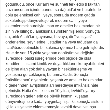
çoğunluğu, önce Kur’an’ı ve sünneti terk edip (Hak’tan
bazı unsurları içinde barındırsa da) bid’at ve hurafelerle
dolu geleneksel cahiliyeye, sonra da modern çağda
sekülerleşip dünyevileşerek modern cahiliyeye
eklemlenmek suretiyle iman ve ameller bakımından bir
zihin ve bilinç bulanıklığına sürüklenmişlerdir. Sonuçta
da, artık Allah’tan gayrısına, hevaya, dinî ve siyasî
önderlerine, şeyhlerine, üstadlarına veya tağutlara da
itaat/ibadet etmekte bir sakınca görmez hâle gelmişlerdir.
Hele de son 15 yılda yaşanan dönüşüm ve değişim
sürecinde, baskı süreçlerinde belli ölçüde de olsa
kendilerini, İslami kimlik ve duyarlılıklarını koruyabilenleri
de içine alan çok daha yaygın bir sekülerleşme ve
yozlaşma gerçekleşmiş bulunmaktadır. Sonuçta
“müslümanım” diyenlerin, yaşantı ve ameller bakımından
diğerlerinden ayrıştırılmaları neredeyse imkânsız hâle
gelmiştir. Hatta özellikle son 10 yılda, tevhidî uyanış
sürecinden gelenlerin de büyük kısmını kuşatan
dünyevileşme o kadar yaygınlaşmıştır ki, sonuçta sistem
içi laik siyasete eklemlenmeyle tevhidî davet ve inşa