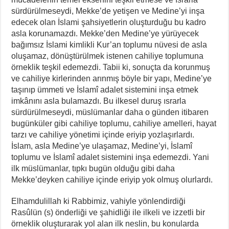
sürdürülmeseydi, Mekke’de yetişen ve Medine’yi inşa
edecek olan İslami şahsiyetlerin oluşturduğu bu kadro
asla korunamazdı. Mekke’den Medine’ye yürüyecek
bağımsız İslami kimlikli Kur’an toplumu nüvesi de asla
oluşamaz, dönüştürülmek istenen cahiliye toplumuna
örneklik teşkil edemezdi. Tabii ki, sonuçta da korunmuş
ve cahiliye kirlerinden arınmış böyle bir yapı, Medine’ye
taşınıp ümmeti ve İslamî adalet sistemini inşa etmek
imkânını asla bulamazdı. Bu ilkesel duruş ısrarla
sürdürülmeseydi, müslümanlar daha o günden itibaren
bugünküler gibi cahiliye toplumu, cahiliye amelleri, hayat
tarzı ve cahiliye yönetimi içinde eriyip yozlaşırlardı.
İslam, asla Medine’ye ulaşamaz, Medine’yi, İslamî
toplumu ve İslamî adalet sistemini inşa edemezdi. Yani
ilk müslümanlar, tıpkı bugün olduğu gibi daha
Mekke’deyken cahiliye içinde eriyip yok olmuş olurlardı.
Elhamdulillah ki Rabbimiz, vahiyle yönlendirdiği
Rasûlün (s) önderliği ve şahidliği ile ilkeli ve izzetli bir
örneklik oluşturarak yol alan ilk neslin, bu konularda