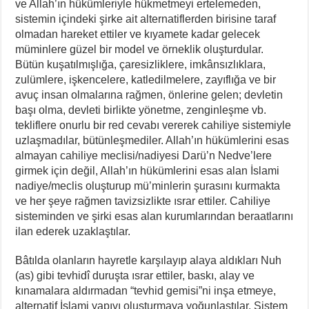
ve Allah’ın hükümleriyle hükmetmeyi ertelemeden,
sistemin içindeki şirke ait alternatiflerden birisine taraf
olmadan hareket ettiler ve kıyamete kadar gelecek
müminlere güzel bir model ve örneklik oluşturdular.
Bütün kuşatılmışlığa, çaresizliklere, imkânsızlıklara,
zulümlere, işkencelere, katledilmelere, zayıflığa ve bir
avuç insan olmalarına rağmen, önlerine gelen; devletin
başı olma, devleti birlikte yönetme, zenginleşme vb.
tekliflere onurlu bir red cevabı vererek cahiliye sistemiyle
uzlaşmadılar, bütünleşmediler. Allah’ın hükümlerini esas
almayan cahiliye meclisi/nadiyesi Darü’n Nedve’lere
girmek için değil, Allah’ın hükümlerini esas alan İslami
nadiye/meclis oluşturup mü’minlerin şurasını kurmakta
ve her şeye rağmen tavizsizlikte ısrar ettiler. Cahiliye
sisteminden ve şirki esas alan kurumlarından beraatlarını
ilan ederek uzaklaştılar.
Bâtılda olanların hayretle karşılayıp alaya aldıkları Nuh
(as) gibi tevhidî duruşta ısrar ettiler, baskı, alay ve
kınamalara aldırmadan “tevhid gemisi”ni inşa etmeye,
alternatif İslami yapıyı oluşturmaya yoğunlaştılar. Sistem