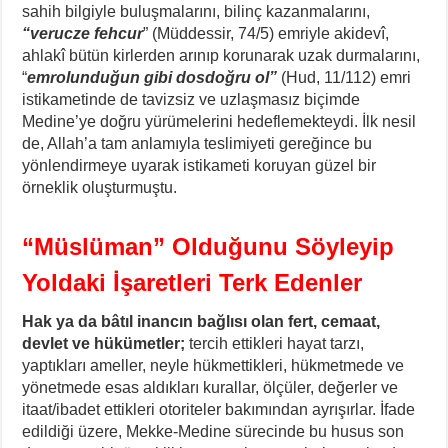
sahih bilgiyle buluşmalarını, bilinç kazanmalarını,
“verucze fehcur
” (Müddessir, 74/5) emriyle akidevî,
ahlakî bütün kirlerden arınıp korunarak uzak durmalarını,
“
emrolunduğun gibi dosdoğru ol”
(Hud, 11/112) emri
istikametinde de tavizsiz ve uzlaşmasız biçimde
Medine’ye doğru yürümelerini hedeflemekteydi. İlk nesil
de, Allah’a tam anlamıyla teslimiyeti gereğince bu
yönlendirmeye uyarak istikameti koruyan güzel bir
örneklik oluşturmuştu.
“Müslüman” Olduğunu Söyleyip
Yoldaki İşaretleri Terk Edenler
Hak ya da bâtıl inancın bağlısı olan fert, cemaat,
devlet ve hükümetler;
tercih ettikleri hayat tarzı,
yaptıkları ameller, neyle hükmettikleri, hükmetmede ve
yönetmede esas aldıkları kurallar, ölçüler, değerler ve
itaat/ibadet ettikleri otoriteler bakımından ayrışırlar. İfade
edildiği üzere, Mekke-Medine sürecinde bu husus son