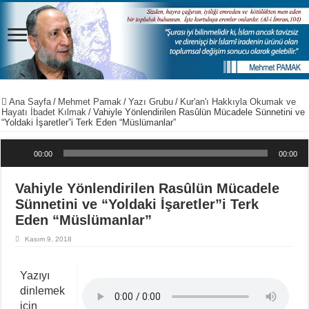
Ana Sayfa
/
Mehmet Pamak
/
Yazı Grubu
/
Kur'an'ı Hakkıyla Okumak ve
Hayatı İbadet Kılmak
/
Vahiyle Yönlendirilen Rasûlün Mücadele Sünnetini ve
“Yoldaki İşaretler”i Terk Eden “Müslümanlar”
Ses oynatıcı
00:00
00:00
Vahiyle Yönlendirilen Rasûlün Mücadele
Sünnetini ve “Yoldaki İşaretler”i Terk
Eden “Müslümanlar”
Kasım 9, 2018
Yazıyı
dinlemek
için