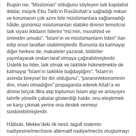
Bugün ise, “Müslüman” olduğunu söyleyen laik kapitalist
iktidar, müşrik Ebu Talib’in Rasûlullah’a sağladığı imkan
ve korumanın çok azını bile müslümanlara sağlamadığı
hâlde, günümüz müslümanları statüko dininin temsilcisi
laik siyasi iktidarın liderini “mü’min, muvahhid ve
ümmetin umudu”, “İslam’ın ve müslümanların lideri” ilan
edip onun taraftarı olabilmişlerdir. Bununla da kalmayıp
diğer herkesi de, makaleler yazarak, bildiriler
yayınlayarak ondan taraf olmaya çağırabilmişlerdir.
Üstelik bu lider, laik olmak ve laiklikle hükmetmekle de
kalmayıp “İslam’ın laiklikle bağdaştığını”, “İslam’ın
aslında bireysel bir din olduğunu”, “paranın/ekonominin
dini, imanı olmadığını” propaganda ederek Allah’a ve
dinine birçok iftira atıp toplumun İslam algı ve anlayışını
tahrife yönelik çabalar gösterdiği halde, onu eleştirmek
ve karşı çıkmak yerine ona destek vermeyi
sürdürebilmişlerdir.
Hâlbuki, Mekke’deki ilk nesil, tagutî sistemin
nadiyesine/meclisine alternatif nadiye/meclis oluşturmayı