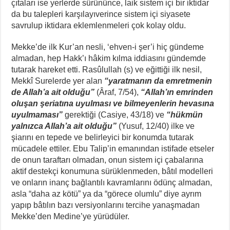
çıtaları ise yerlerde sürününce, laik sistem içi bir iktidar
da bu talepleri karşılayıverince sistem içi siyasete
savrulup iktidara eklemlenmeleri çok kolay oldu.
Mekke’de ilk Kur’an nesli, ‘ehven-i şer’i hiç gündeme
almadan, hep Hakk’ı hâkim kılma iddiasını gündemde
tutarak hareket etti. Rasûlullah (s) ve eğittiği ilk nesil,
Mekkî Surelerde yer alan
“yaratmanın da emretmenin
de Allah’a ait olduğu”
(Âraf, 7/54),
“Allah’ın emrinden
oluşan şeriatına uyulması ve bilmeyenlerin hevasına
uyulmaması”
gerektiği (Casiye, 43/18) ve
“hükmün
yalnızca Allah’a ait olduğu”
(Yusuf, 12/40) ilke ve
şiarını en tepede ve belirleyici bir konumda tutarak
mücadele ettiler. Ebu Talip’in emanından istifade etseler
de onun taraftarı olmadan, onun sistem içi çabalarına
aktif destekçi konumuna sürüklenmeden, bâtıl modelleri
ve onların inanç bağlantılı kavramlarını ödünç almadan,
asla “daha az kötü” ya da “görece olumlu” diye ayrım
yapıp bâtılın bazı versiyonlarını tercihe yanaşmadan
Mekke’den Medine’ye yürüdüler.