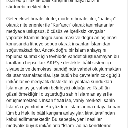
ısrar edip Hak ile bâtıl karışımı bir hayat tarzını
sürdürebilmektedirler.
Geleneksel hurafecilerle, modern hurafeciler, “hadisçi”
olarak nitelenenler ile “Kur’ancı” olarak tanımlananlar,
medyada üslupsuz, ölçüsüz ve içeriksiz kavgalar
yaparak İslam’ın doğru sunulması ve doğru anlaşılması
konusunda fitneye sebep olarak insanları İslam’dan
soğutmaktadırlar. Ancak doğru bir İslam anlayışını
topluma sunmak için tevhidde vahdet oluşturamayan bu
tarafların hepsi, laik AKP’ye destekte, bâtıl sistem içi
siyasette ve demokrasi sandığında vahdet oluşturmaktan
da utanmamaktadırlar. İşte bütün bu çevrelerin çok güçlü
imkânlar ve medyatik destekle milyonlara sundukları
İslam anlayışı, vahyin belirleyici olduğu ve Rasûlün
güzel örnekliğini oluşturduğu sahih İslam anlayışı ile
örtüşmemektedir. İnsan fıtratı ise, vahiy merkezli sahih
İslam’a uyumludur. Bu yüzden, İslam adına ortaya konan
tüm bu Hak ile bâtıl karışımı anlayışlar, fıtrat tarafından
kabul edilmemektedir. Bu sebeple, yeni nesiller,
medyatik büyük imkânlarla “İslam” adına kendilerine