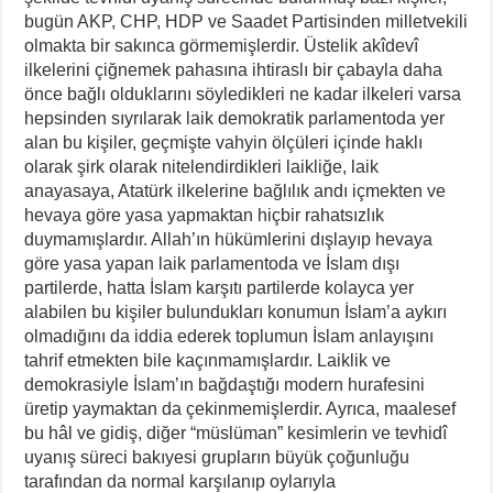
bugün AKP, CHP, HDP ve Saadet Partisinden milletvekili
olmakta bir sakınca görmemişlerdir. Üstelik akîdevî
ilkelerini çiğnemek pahasına ihtiraslı bir çabayla daha
önce bağlı olduklarını söyledikleri ne kadar ilkeleri varsa
hepsinden sıyrılarak laik demokratik parlamentoda yer
alan bu kişiler, geçmişte vahyin ölçüleri içinde haklı
olarak şirk olarak nitelendirdikleri laikliğe, laik
anayasaya, Atatürk ilkelerine bağlılık andı içmekten ve
hevaya göre yasa yapmaktan hiçbir rahatsızlık
duymamışlardır. Allah’ın hükümlerini dışlayıp hevaya
göre yasa yapan laik parlamentoda ve İslam dışı
partilerde, hatta İslam karşıtı partilerde kolayca yer
alabilen bu kişiler bulundukları konumun İslam’a aykırı
olmadığını da iddia ederek toplumun İslam anlayışını
tahrif etmekten bile kaçınmamışlardır. Laiklik ve
demokrasiyle İslam’ın bağdaştığı modern hurafesini
üretip yaymaktan da çekinmemişlerdir. Ayrıca, maalesef
bu hâl ve gidiş, diğer “müslüman” kesimlerin ve tevhidî
uyanış süreci bakıyesi grupların büyük çoğunluğu
tarafından da normal karşılanıp oylarıyla