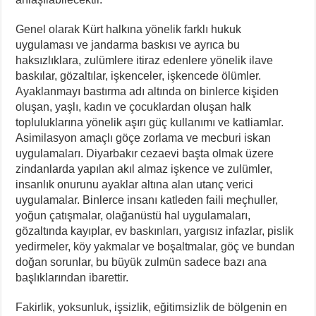
Genel olarak Kürt halkına yönelik farklı hukuk
uygulaması ve jandarma baskısı ve ayrıca bu
haksızlıklara, zulümlere itiraz edenlere yönelik ilave
baskılar, gözaltılar, işkenceler, işkencede ölümler.
Ayaklanmayı bastırma adı altında on binlerce kişiden
oluşan, yaşlı, kadın ve çocuklardan oluşan halk
topluluklarına yönelik aşırı güç kullanımı ve katliamlar.
Asimilasyon amaçlı göçe zorlama ve mecburi iskan
uygulamaları. Diyarbakır cezaevi başta olmak üzere
zindanlarda yapılan akıl almaz işkence ve zulümler,
insanlık onurunu ayaklar altına alan utanç verici
uygulamalar. Binlerce insanı katleden faili meçhuller,
yoğun çatışmalar, olağanüstü hal uygulamaları,
gözaltında kayıplar, ev baskınları, yargısız infazlar, pislik
yedirmeler, köy yakmalar ve boşaltmalar, göç ve bundan
doğan sorunlar, bu büyük zulmün sadece bazı ana
başlıklarından ibarettir.
Fakirlik, yoksunluk, işsizlik, eğitimsizlik de bölgenin en