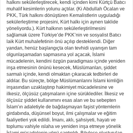
halkını sekülerleştirecek, kendi içinden kimi Kürtçü Batıcı
muhalif kesimlerin yolunu açtılar. (Ki Abdullah Öcalan ve
PKK, Türk halkını dönüştüren Kemalistlerin uyguladığı
sekülerleştirme projesini, Kürt halkı için aynen taklide
yöneliyordu.). Kürt halkının sekülerleştirilmesini
sağlamak üzere Türkiye’de PKK’nin ve sosyalist Batıcı
laik Kürt muhalefetinin önü açılıp desteklendi. Diğer
yandan, henüz başlangıçta olan tevhidi uyanışın tam
olgunlaşamadan sapmasına yol açacak, İslami
mücadelenin, kendini özgün paradigması içinde yeniden
inşa etmesinin önünü kesecek, Müslümanları, şiddet
sarmalı içinde, kendi olmaktan çıkaracak tedbirleri de
aldılar. Bu süreçte, bölge Müslümanlarını İslami kimliğin
inşasından uzaklaştırıp hakimiyet mücadelesine ve
ilkesiz, ölçüsüz çatışmaların içine sürüklediler. İlkesiz ve
ölçüsüz şiddet kullanımını esas alan ve bu sebepten
İslam’ın adaletiyle de bağdaşmayan faşist yöntemlerin
girdabında, düşünsel boyut, ilmi çalışmalar ve eğitim
faaliyetleri yok edildi. İmanı, aklı, şahsiyeti, hayatı ve
toplumu vahiyle ıslaha ve yeniden inşa etmeye yönelik
İslami mücadelenin yönü saptırıldı. Böylece oluşturulan