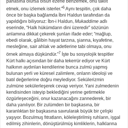
pahasına olursa olsun ezene benzemek, onu taklit
6
etmek, onu izlemek isterler.”
Aynı tespitin, çok daha
önce bir başka bağlamda İbni Haldun tarafından da
yapıldığını biliyoruz: İbn-i Haldun,
Mukaddime
adlı
eserinde, “Halk hükümdarın dini üzeredir” sözünün
anlamına dikkat çekerek şunları ifade eder; “mağlup,
ebedi olarak, gâlibin hayat tarzına, şiarına, kıyafetine,
mesleğine, sair ahlak ve adetlerine tabi olmaya, onu
7
örnek almaya düşkündür.”
İşte bu sosyolojik tespitler
Kürt halkı açısından bir daha tekerrür ediyor ve Kürt
halkının aydınları kendilerine bunca zulmü yapmış
bulunan yerli ve küresel zalimlere, onların ideoloji ve
batıl değerlerine doğru meylediyor. Sekülerizmin
zulmüne sekülerleşerek cevap veriyor. Yani zulmedenin
kendisinden isteyip beklediğini yerine getirmekle
özgürleşeceğini, onur kazanacağını zannederek, bir
daha yanılıyor. Bir zulümden bir başkasına, bir
karanlıktan bir başkasına savrularak büyük bir çelişki
yaşıyor. Bozulmuş fıtratların, köleleştirilmiş ruhların, işgal
edilmiş zihinlerin, dönüştürülmüş kimliklerin, halklarına