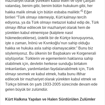
mazhariyet olarak yürekten kabul eden ve öyle çalışan
vatandaş, benim gibi, benim bütün hukukum gibi, her
5
hakka malik olmak için bütün esbaba maliktir.”
Eğer
birileri “Türk olmayı istemeyip, Kürt kalmayı tercih
ediyorsa, ya da Türk olmayı metazori kabul edip de, Türk
olmayı iftihar edilecek bir mazhariyet olarak hem de
yürekten kabul etmemişse (kalplere nasıl
hükmedeceklerse), üstelik bir de Kürtçe konuşuyorsa,
işte o zaman, İnönü ve Kıvrıkoğlu’nun sahip olduğu
hakka ve hukuka asla sahip olamayacaktır.” Bunu biz
söylemiyoruz. Bu ülkenin bir Başbakanı ve Korgenerali
söylüyorlar. Türklerin ve egemenlerin haklarına sahip
olabilmek için, devletin herkese sunduğu birtakım
imkanlardan, yardımlardan faydalanabilmek için, Türk
olmayı sevmek ve kabul etmek, hatta bunu iftihar
edilecek bir mazhariyet olarak yürekten kabul etmek ve
Türkçe bilmek ön şartı 1933-2005 sürecinde devam ede
gelen büyük bir zulümdür.
Kürt Halkına Yapılan ve Halen Sürdürülen Zulümler