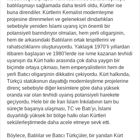
batılılaşmayı sağlamada daha tesirli oldu, Kürtler ise
buna direndiler. Kürtlerin Kemalist modernleşme
projesine direnmeleri ve geleneksel dindarlıkları
sebebiyle yeniden İslami uyanış için önemli bir
potansiyeli barındırıyor olmaları, hem yerli oligarşinin,
hem de arkasındaki Batılıların ortak tespitlerini ve
rahatsızlıklarını oluşturuyordu. Yaklaşık 1970’li yıllardan
itibaren başlayan ve 1980’lerde ise ivme kazanan tevhidi
uyanışın da Kürt halkı arasında çok daha yaygın bir
biçimde ortaya çıkması, hem emperyalistlerin hem de
yerli Batıcı oligarşinin dikkatini çekiyordu. Kürt halkında,
Türkçü statükonun dayattığı modernleştirme projelerine
direnç sebebiyle diğer kesimlere göre daha yüksek
oranda var olan tevhidi uyanış potansiyeli harekete
geçiyordu. Hele bir de İran İslam İnkılabının tam bu
süreçte başarıya ulaşması, TC ve Batı’yı, İslami
duyarlılığı yüksek bir bölge halkı olan Kürtleri
sekülerleştirmede daha acele etmeye sevk etti.
Böylece, Batılılar ve Batıcı Türkçüler, bir yandan Kürt