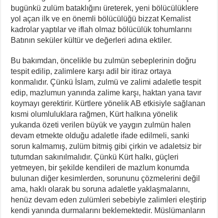
bugünkü zulüm bataklığını üreterek, yeni bölücülüklere
yol açan ilk ve en önemli bölücülüğü bizzat Kemalist
kadrolar yaptılar ve iflah olmaz bölücülük tohumlarını
Batının seküler kültür ve değerleri adına ektiler.
Bu bakımdan, öncelikle bu zulmün sebeplerinin doğru
tespit edilip, zalimlere karşı adil bir itiraz ortaya
konmalıdır. Çünkü İslam, zulmü ve zalimi adaletle tespit
edip, mazlumun yanında zalime karşı, haktan yana tavır
koymayı gerektirir. Kürtlere yönelik AB etkisiyle sağlanan
kısmi olumluluklara rağmen, Kürt halkına yönelik
yukarıda özeti verilen büyük ve yaygın zulmün halen
devam etmekte olduğu adaletle ifade edilmeli, sanki
sorun kalmamış, zulüm bitmiş gibi çirkin ve adaletsiz bir
tutumdan sakınılmalıdır. Çünkü Kürt halkı, güçleri
yetmeyen, bir şekilde kendileri de mazlum konumda
bulunan diğer kesimlerden, sorununu çözmelerini değil
ama, haklı olarak bu soruna adaletle yaklaşmalarını,
henüz devam eden zulümleri sebebiyle zalimleri eleştirip
kendi yanında durmalarını beklemektedir. Müslümanların