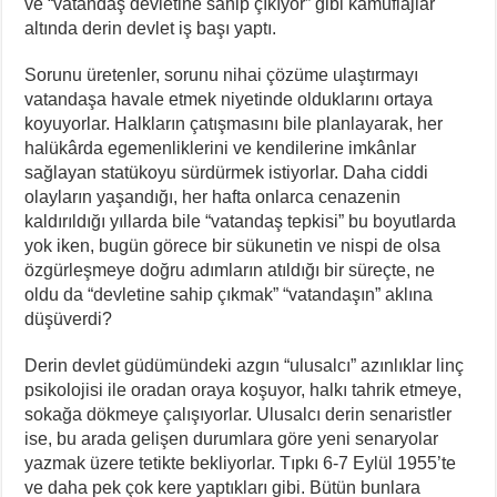
ve “vatandaş devletine sahip çıkıyor” gibi kamuflajlar
altında derin devlet iş başı yaptı.
Sorunu üretenler, sorunu nihai çözüme ulaştırmayı
vatandaşa havale etmek niyetinde olduklarını ortaya
koyuyorlar. Halkların çatışmasını bile planlayarak, her
halükârda egemenliklerini ve kendilerine imkânlar
sağlayan statükoyu sürdürmek istiyorlar. Daha ciddi
olayların yaşandığı, her hafta onlarca cenazenin
kaldırıldığı yıllarda bile “vatandaş tepkisi” bu boyutlarda
yok iken, bugün görece bir sükunetin ve nispi de olsa
özgürleşmeye doğru adımların atıldığı bir süreçte, ne
oldu da “devletine sahip çıkmak” “vatandaşın” aklına
düşüverdi?
Derin devlet güdümündeki azgın “ulusalcı” azınlıklar linç
psikolojisi ile oradan oraya koşuyor, halkı tahrik etmeye,
sokağa dökmeye çalışıyorlar. Ulusalcı derin senaristler
ise, bu arada gelişen durumlara göre yeni senaryolar
yazmak üzere tetikte bekliyorlar. Tıpkı 6-7 Eylül 1955’te
ve daha pek çok kere yaptıkları gibi. Bütün bunlara