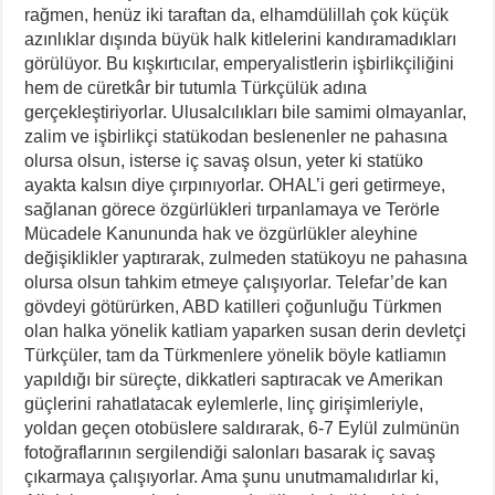
rağmen, henüz iki taraftan da, elhamdülillah çok küçük
azınlıklar dışında büyük halk kitlelerini kandıramadıkları
görülüyor. Bu kışkırtıcılar, emperyalistlerin işbirlikçiliğini
hem de cüretkâr bir tutumla Türkçülük adına
gerçekleştiriyorlar. Ulusalcılıkları bile samimi olmayanlar,
zalim ve işbirlikçi statükodan beslenenler ne pahasına
olursa olsun, isterse iç savaş olsun, yeter ki statüko
ayakta kalsın diye çırpınıyorlar. OHAL’i geri getirmeye,
sağlanan görece özgürlükleri tırpanlamaya ve Terörle
Mücadele Kanununda hak ve özgürlükler aleyhine
değişiklikler yaptırarak, zulmeden statükoyu ne pahasına
olursa olsun tahkim etmeye çalışıyorlar. Telefar’de kan
gövdeyi götürürken, ABD katilleri çoğunluğu Türkmen
olan halka yönelik katliam yaparken susan derin devletçi
Türkçüler, tam da Türkmenlere yönelik böyle katliamın
yapıldığı bir süreçte, dikkatleri saptıracak ve Amerikan
güçlerini rahatlatacak eylemlerle, linç girişimleriyle,
yoldan geçen otobüslere saldırarak, 6-7 Eylül zulmünün
fotoğraflarının sergilendiği salonları basarak iç savaş
çıkarmaya çalışıyorlar. Ama şunu unutmamalıdırlar ki,