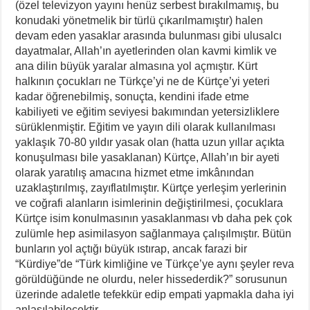
(özel televizyon yayını henüz serbest bırakılmamış, bu
konudaki yönetmelik bir türlü çıkarılmamıştır) halen
devam eden yasaklar arasında bulunması gibi ulusalcı
dayatmalar, Allah’ın ayetlerinden olan kavmi kimlik ve
ana dilin büyük yaralar almasına yol açmıştır. Kürt
halkının çocukları ne Türkçe’yi ne de Kürtçe’yi yeteri
kadar öğrenebilmiş, sonuçta, kendini ifade etme
kabiliyeti ve eğitim seviyesi bakımından yetersizliklere
sürüklenmiştir. Eğitim ve yayın dili olarak kullanılması
yaklaşık 70-80 yıldır yasak olan (hatta uzun yıllar açıkta
konuşulması bile yasaklanan) Kürtçe, Allah’ın bir ayeti
olarak yaratılış amacına hizmet etme imkânından
uzaklaştırılmış, zayıflatılmıştır. Kürtçe yerleşim yerlerinin
ve coğrafi alanların isimlerinin değiştirilmesi, çocuklara
Kürtçe isim konulmasının yasaklanması vb daha pek çok
zulümle hep asimilasyon sağlanmaya çalışılmıştır. Bütün
bunların yol açtığı büyük ıstırap, ancak farazi bir
“Kürdiye”de “Türk kimliğine ve Türkçe’ye aynı şeyler reva
görüldüğünde ne olurdu, neler hissederdik?” sorusunun
üzerinde adaletle tefekkür edip empati yapmakla daha iyi
anlaşılabilecektir.