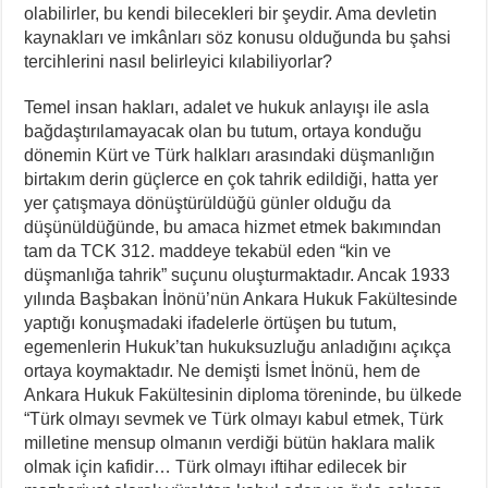
olabilirler, bu kendi bilecekleri bir şeydir. Ama devletin
kaynakları ve imkânları söz konusu olduğunda bu şahsi
tercihlerini nasıl belirleyici kılabiliyorlar?
Temel insan hakları, adalet ve hukuk anlayışı ile asla
bağdaştırılamayacak olan bu tutum, ortaya konduğu
dönemin Kürt ve Türk halkları arasındaki düşmanlığın
birtakım derin güçlerce en çok tahrik edildiği, hatta yer
yer çatışmaya dönüştürüldüğü günler olduğu da
düşünüldüğünde, bu amaca hizmet etmek bakımından
tam da TCK 312. maddeye tekabül eden “kin ve
düşmanlığa tahrik” suçunu oluşturmaktadır. Ancak 1933
yılında Başbakan İnönü’nün Ankara Hukuk Fakültesinde
yaptığı konuşmadaki ifadelerle örtüşen bu tutum,
egemenlerin Hukuk’tan hukuksuzluğu anladığını açıkça
ortaya koymaktadır. Ne demişti İsmet İnönü, hem de
Ankara Hukuk Fakültesinin diploma töreninde, bu ülkede
“Türk olmayı sevmek ve Türk olmayı kabul etmek, Türk
milletine mensup olmanın verdiği bütün haklara malik
olmak için kafidir… Türk olmayı iftihar edilecek bir