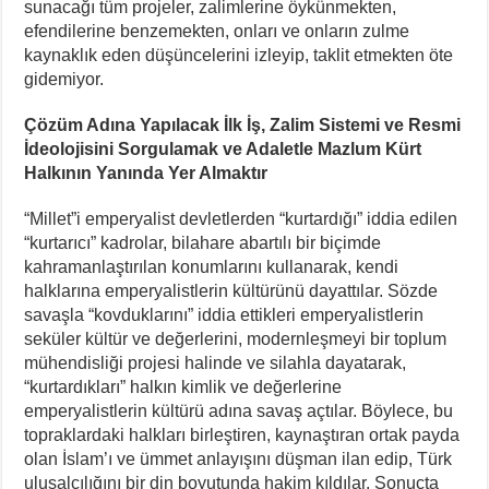
sunacağı tüm projeler, zalimlerine öykünmekten,
efendilerine benzemekten, onları ve onların zulme
kaynaklık eden düşüncelerini izleyip, taklit etmekten öte
gidemiyor.
Çözüm Adına Yapılacak İlk İş, Zalim Sistemi ve Resmi
İdeolojisini Sorgulamak ve Adaletle Mazlum Kürt
Halkının Yanında Yer Almaktır
“Millet”i emperyalist devletlerden “kurtardığı” iddia edilen
“kurtarıcı” kadrolar, bilahare abartılı bir biçimde
kahramanlaştırılan konumlarını kullanarak, kendi
halklarına emperyalistlerin kültürünü dayattılar. Sözde
savaşla “kovduklarını” iddia ettikleri emperyalistlerin
seküler kültür ve değerlerini, modernleşmeyi bir toplum
mühendisliği projesi halinde ve silahla dayatarak,
“kurtardıkları” halkın kimlik ve değerlerine
emperyalistlerin kültürü adına savaş açtılar. Böylece, bu
topraklardaki halkları birleştiren, kaynaştıran ortak payda
olan İslam’ı ve ümmet anlayışını düşman ilan edip, Türk
ulusalcılığını bir din boyutunda hakim kıldılar. Sonuçta