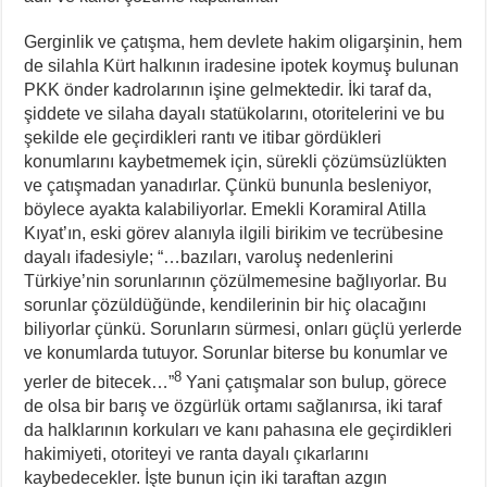
Gerginlik ve çatışma, hem devlete hakim oligarşinin, hem
de silahla Kürt halkının iradesine ipotek koymuş bulunan
PKK önder kadrolarının işine gelmektedir. İki taraf da,
şiddete ve silaha dayalı statükolarını, otoritelerini ve bu
şekilde ele geçirdikleri rantı ve itibar gördükleri
konumlarını kaybetmemek için, sürekli çözümsüzlükten
ve çatışmadan yanadırlar. Çünkü bununla besleniyor,
böylece ayakta kalabiliyorlar. Emekli Koramiral Atilla
Kıyat’ın, eski görev alanıyla ilgili birikim ve tecrübesine
dayalı ifadesiyle; “…bazıları, varoluş nedenlerini
Türkiye’nin sorunlarının çözülmemesine bağlıyorlar. Bu
sorunlar çözüldüğünde, kendilerinin bir hiç olacağını
biliyorlar çünkü. Sorunların sürmesi, onları güçlü yerlerde
ve konumlarda tutuyor. Sorunlar biterse bu konumlar ve
8
yerler de bitecek…”
Yani çatışmalar son bulup, görece
de olsa bir barış ve özgürlük ortamı sağlanırsa, iki taraf
da halklarının korkuları ve kanı pahasına ele geçirdikleri
hakimiyeti, otoriteyi ve ranta dayalı çıkarlarını
kaybedecekler. İşte bunun için iki taraftan azgın