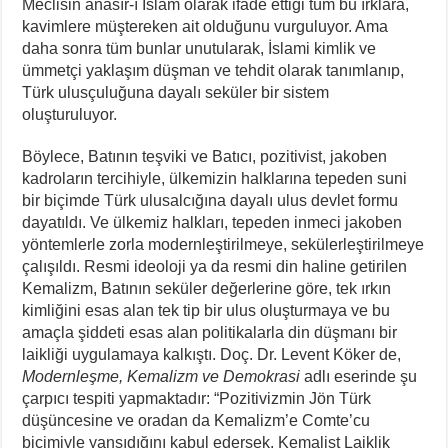
Meclisin anasır-ı İslam olarak ifade ettiği tüm bu ırklara,
kavimlere müştereken ait olduğunu vurguluyor. Ama
daha sonra tüm bunlar unutularak, İslami kimlik ve
ümmetçi yaklaşım düşman ve tehdit olarak tanımlanıp,
Türk ulusçuluğuna dayalı seküler bir sistem
oluşturuluyor.
Böylece, Batının teşviki ve Batıcı, pozitivist, jakoben
kadroların tercihiyle, ülkemizin halklarına tepeden suni
bir biçimde Türk ulusalcığına dayalı ulus devlet formu
dayatıldı. Ve ülkemiz halkları, tepeden inmeci jakoben
yöntemlerle zorla modernleştirilmeye, sekülerleştirilmeye
çalışıldı. Resmi ideoloji ya da resmi din haline getirilen
Kemalizm, Batının seküler değerlerine göre, tek ırkın
kimliğini esas alan tek tip bir ulus oluşturmaya ve bu
amaçla şiddeti esas alan politikalarla din düşmanı bir
laikliği uygulamaya kalkıştı. Doç. Dr. Levent Köker de,
Modernleşme, Kemalizm ve Demokrasi
adlı eserinde şu
çarpıcı tespiti yapmaktadır: “Pozitivizmin Jön Türk
düşüncesine ve oradan da Kemalizm’e Comte’cu
biçimiyle yansıdığını kabul edersek, Kemalist Laiklik