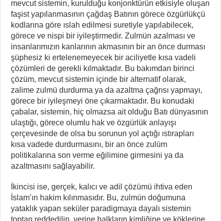
mevcut sistemin, kurulduğu konjonktürün etkisiyle oluşan
faşist yapılanmasının çağdaş Batının görece özgürlükçü
kodlarına göre ıslah edilmesi suretiyle yapılabilecek,
görece ve nispi bir iyileştirmedir. Zulmün azalması ve
insanlarımızın kanlarının akmasının bir an önce durması
şüphesiz ki ertelenemeyecek bir aciliyetle kısa vadeli
çözümleri de gerekli kılmaktadır. Bu bakımdan birinci
çözüm, mevcut sistemin içinde bir alternatif olarak,
zalime zulmü durdurma ya da azaltma çağrısı yapmayı,
görece bir iyileşmeyi öne çıkarmaktadır. Bu konudaki
çabalar, sistemin, hiç olmazsa ait olduğu Batı dünyasının
ulaştığı, görece olumlu hak ve özgürlük anlayışı
çerçevesinde de olsa bu sorunun yol açtığı ıstırapları
kısa vadede durdurmasını, bir an önce zulüm
politikalarına son verme eğilimine girmesini ya da
azaltmasını sağlayabilir.
İkincisi ise, gerçek, kalıcı ve adil çözümü ihtiva eden
İslam’ın hakim kılınmasıdır. Bu, zulmün doğumuna
yataklık yapan seküler paradigmaya dayalı sistemin
toptan reddedilip, yerine halkların kimliğine ve köklerine