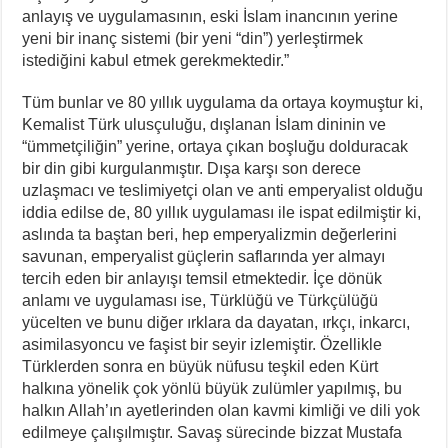
anlayış ve uygulamasının, eski İslam inancının yerine
yeni bir inanç sistemi (bir yeni “din”) yerleştirmek
istediğini kabul etmek gerekmektedir.”
Tüm bunlar ve 80 yıllık uygulama da ortaya koymuştur ki,
Kemalist Türk ulusçuluğu, dışlanan İslam dininin ve
“ümmetçiliğin” yerine, ortaya çıkan boşluğu dolduracak
bir din gibi kurgulanmıştır. Dışa karşı son derece
uzlaşmacı ve teslimiyetçi olan ve anti emperyalist olduğu
iddia edilse de, 80 yıllık uygulaması ile ispat edilmiştir ki,
aslında ta baştan beri, hep emperyalizmin değerlerini
savunan, emperyalist güçlerin saflarında yer almayı
tercih eden bir anlayışı temsil etmektedir. İçe dönük
anlamı ve uygulaması ise, Türklüğü ve Türkçülüğü
yücelten ve bunu diğer ırklara da dayatan, ırkçı, inkarcı,
asimilasyoncu ve faşist bir seyir izlemiştir. Özellikle
Türklerden sonra en büyük nüfusu teşkil eden Kürt
halkına yönelik çok yönlü büyük zulümler yapılmış, bu
halkın Allah’ın ayetlerinden olan kavmi kimliği ve dili yok
edilmeye çalışılmıştır. Savaş sürecinde bizzat Mustafa