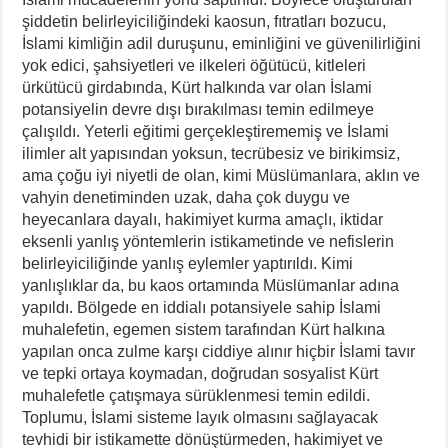
şiddetin belirleyiciliğindeki kaosun, fıtratları bozucu,
İslami kimliğin adil duruşunu, eminliğini ve güvenilirliğini
yok edici, şahsiyetleri ve ilkeleri öğütücü, kitleleri
ürkütücü girdabında, Kürt halkında var olan İslami
potansiyelin devre dışı bırakılması temin edilmeye
çalışıldı. Yeterli eğitimi gerçekleştirememiş ve İslami
ilimler alt yapısından yoksun, tecrübesiz ve birikimsiz,
ama çoğu iyi niyetli de olan, kimi Müslümanlara, aklın ve
vahyin denetiminden uzak, daha çok duygu ve
heyecanlara dayalı, hakimiyet kurma amaçlı, iktidar
eksenli yanlış yöntemlerin istikametinde ve nefislerin
belirleyiciliğinde yanlış eylemler yaptırıldı. Kimi
yanlışlıklar da, bu kaos ortamında Müslümanlar adına
yapıldı. Bölgede en iddialı potansiyele sahip İslami
muhalefetin, egemen sistem tarafından Kürt halkına
yapılan onca zulme karşı ciddiye alınır hiçbir İslami tavır
ve tepki ortaya koymadan, doğrudan sosyalist Kürt
muhalefetle çatışmaya sürüklenmesi temin edildi.
Toplumu, İslami sisteme layık olmasını sağlayacak
tevhidi bir istikamette dönüştürmeden, hakimiyet ve