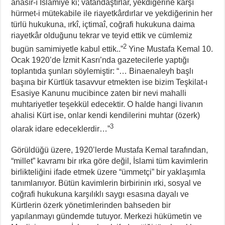
anasır-ı İslamiye ki; vatandaştırlar, yekdiğerine karşı
hürmet-i mütekabile ile riayetkârdırlar ve yekdiğerinin her
türlü hukukuna, ırkî, içtimaî, coğrafi hukukuna daima
riayetkâr olduğunu tekrar ve teyid ettik ve cümlemiz
2
bugün samimiyetle kabul ettik..”
Yine Mustafa Kemal 10.
Ocak 1920’de İzmit Kasrı’nda gazetecilerle yaptığı
toplantıda şunları söylemiştir: “… Binaenaleyh başlı
başına bir Kürtlük tasavvur etmekten ise bizim Teşkilat-ı
Esasiye Kanunu mucibince zaten bir nevi mahalli
muhtariyetler teşekkül edecektir. O halde hangi livanın
ahalisi Kürt ise, onlar kendi kendilerini muhtar (özerk)
3
olarak idare edeceklerdir…”
Görüldüğü üzere, 1920’lerde Mustafa Kemal tarafından,
“millet” kavramı bir ırka göre değil, İslami tüm kavimlerin
birlikteliğini ifade etmek üzere “ümmetçi” bir yaklaşımla
tanımlanıyor. Bütün kavimlerin birbirinin ırki, sosyal ve
coğrafi hukukuna karşılıklı saygı esasına dayalı ve
Kürtlerin özerk yönetimlerinden bahseden bir
yapılanmayı gündemde tutuyor. Merkezi hükümetin ve