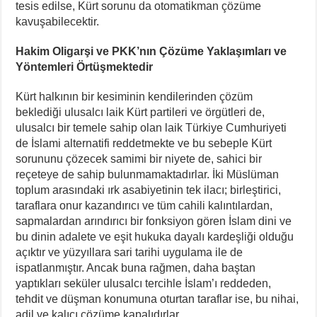
tesis edilse, Kürt sorunu da otomatikman çözüme
kavuşabilecektir.
Hakim Oligarşi ve PKK’nın Çözüme Yaklaşımları ve
Yöntemleri Örtüşmektedir
Kürt halkının bir kesiminin kendilerinden çözüm
beklediği ulusalcı laik Kürt partileri ve örgütleri de,
ulusalcı bir temele sahip olan laik Türkiye Cumhuriyeti
de İslami alternatifi reddetmekte ve bu sebeple Kürt
sorununu çözecek samimi bir niyete de, sahici bir
reçeteye de sahip bulunmamaktadırlar. İki Müslüman
toplum arasındaki ırk asabiyetinin tek ilacı; birleştirici,
taraflara onur kazandırıcı ve tüm cahili kalıntılardan,
sapmalardan arındırıcı bir fonksiyon gören İslam dini ve
bu dinin adalete ve eşit hukuka dayalı kardeşliği olduğu
açıktır ve yüzyıllara sari tarihi uygulama ile de
ispatlanmıştır. Ancak buna rağmen, daha baştan
yaptıkları seküler ulusalcı tercihle İslam’ı reddeden,
tehdit ve düşman konumuna oturtan taraflar ise, bu nihai,
adil ve kalıcı çözüme kapalıdırlar.