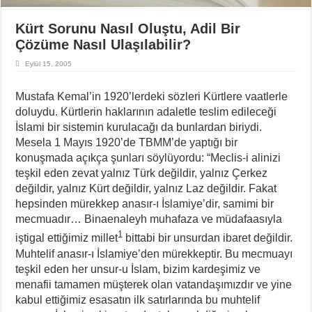
Kürt Sorunu Nasıl Oluştu, Adil Bir
Çözüme Nasıl Ulaşılabilir?
Eylül 15, 2005
Mustafa Kemal’in 1920’lerdeki sözleri Kürtlere vaatlerle
doluydu. Kürtlerin haklarının adaletle teslim edileceği
İslami bir sistemin kurulacağı da bunlardan biriydi.
Mesela 1 Mayıs 1920’de TBMM’de yaptığı bir
konuşmada açıkça şunları söylüyordu: “Meclis-i alinizi
teşkil eden zevat yalnız Türk değildir, yalnız Çerkez
değildir, yalnız Kürt değildir, yalnız Laz değildir. Fakat
hepsinden mürekkep anasır-ı İslamiye’dir, samimi bir
mecmuadır… Binaenaleyh muhafaza ve müdafaasıyla
1
iştigal ettiğimiz millet
bittabi bir unsurdan ibaret değildir.
Muhtelif anasır-ı İslamiye’den mürekkeptir. Bu mecmuayı
teşkil eden her unsur-u İslam, bizim kardeşimiz ve
menafii tamamen müşterek olan vatandaşımızdır ve yine
kabul ettiğimiz esasatın ilk satırlarında bu muhtelif