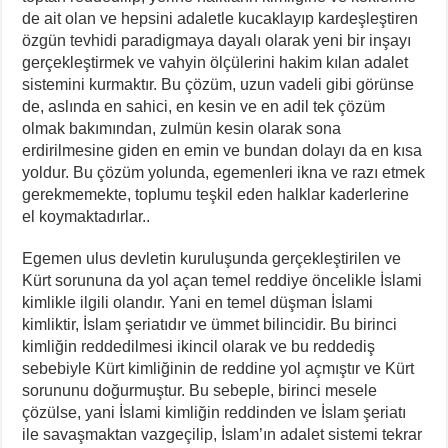
de ait olan ve hepsini adaletle kucaklayıp kardeşleştiren
özgün tevhidi paradigmaya dayalı olarak yeni bir inşayı
gerçekleştirmek ve vahyin ölçülerini hakim kılan adalet
sistemini kurmaktır. Bu çözüm, uzun vadeli gibi görünse
de, aslında en sahici, en kesin ve en adil tek çözüm
olmak bakımından, zulmün kesin olarak sona
erdirilmesine giden en emin ve bundan dolayı da en kısa
yoldur. Bu çözüm yolunda, egemenleri ikna ve razı etmek
gerekmemekte, toplumu teşkil eden halklar kaderlerine
el koymaktadırlar..
Egemen ulus devletin kuruluşunda gerçekleştirilen ve
Kürt sorununa da yol açan temel reddiye öncelikle İslami
kimlikle ilgili olandır. Yani en temel düşman İslami
kimliktir, İslam şeriatıdır ve ümmet bilincidir. Bu birinci
kimliğin reddedilmesi ikincil olarak ve bu reddediş
sebebiyle Kürt kimliğinin de reddine yol açmıştır ve Kürt
sorununu doğurmuştur. Bu sebeple, birinci mesele
çözülse, yani İslami kimliğin reddinden ve İslam şeriatı
ile savaşmaktan vazgeçilip, İslam’ın adalet sistemi tekrar