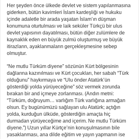
Her şeyden önce ülkede devlet ve sistem yapılanmasına
giderken, bütün kavimleri İslam kardeşliği ve hukuku
içinde adaletle bir arada yaşatan İslam’ın düşman
konumuna oturtulması ve laik seküler Türkçü bir ulus
devlet yapısının dayatılması, bütün diğer zulümlere de
kaynaklık eden en büyük zulmü oluşturmuş ve büyük
itirazların, ayaklanmaların gerçekleşmesine sebep
olmuştur.
“Ne mutlu Türküm diyene” sözünün Kürt bölgesinin
dağlarına kazınılması ve Kürt çocukları, her sabah “Türk
olduğunu” haykırmaya ve “Ulu önder Atatürk’ün
gösterdiği yolda yürüyeceğine” söz vermek zorunda
bırakan bir and içmeye zorlanması. (Andın metni:
“Türküm, doğruyum… varlığım Türk varlığına armağan
olsun. Ey bugünümüzü sağlayan ulu Atatürk; açtığın
yolda, kurduğun ülküde, gösterdiğin amaçta hiç
durmadan yürüyeceğime and içerim. Ne mutlu Türküm
diyene.”) Uzun yıllar Kürtçe’nin konuşulmasının bile
yasaklanması, ana dilde eğitim ve yayın yapmanın ise