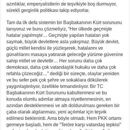
azınlıklar, emperyalistlerin de teşvikiyle boş durmuyor,
sürekli gerginlik politikası takip ediyorlar.
Tam da ilk defa sistemin bir Başbakanının Kürt sorununu
tanıyoruz ve bunu çözmeliyiz, “Her ülkede geçmişte
hatalar yapılmıştır… Geçmişte yapılan hataları yok
saymak, büyük devletlere asla yakışmaz. Büyük devlet,
güçlü millet kendisi ile yüzleşerek, hatalarını ve
günahlarını masaya yatırarak geleceğe yürüme güvenine
sahip millet ve devlettir… Her sorunu daha çok
demokrasi, daha çok vatandaşlık hukuku ve daha çok
refahla çözeceğiz…” dediği bir süreçte, olaylar yeniden
ve bu sefer pek çok şehre ve sokaklara dökülerek
yaygınlaştırılıyor, özellikle tırmandırılıyor. Bir TC
Başbakanının Kürt Sorununu kabullenmesi ve bu
konuda olumlu adımlar atmaya niyetlenmesinin, en
azından desteklenmesi ve altı doldurulması gereken bir
çaba olarak algılanması, yeni açılımlar için teşvik
edilmesi beklenirdi. Ama böyle olmadı. Hem PKK ortamı
germeye başladı, hem de “Teröre karşı vatandaş tepkisi”