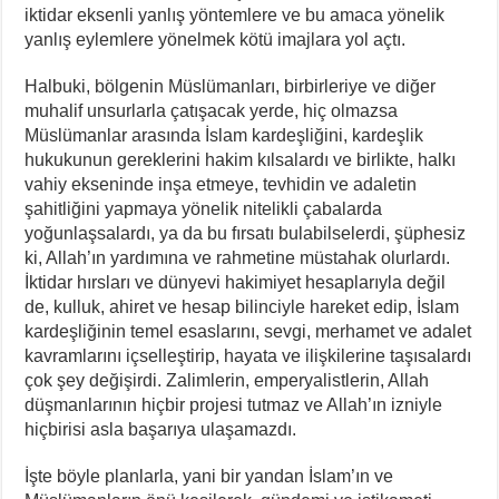
iktidar eksenli yanlış yöntemlere ve bu amaca yönelik
yanlış eylemlere yönelmek kötü imajlara yol açtı.
Halbuki, bölgenin Müslümanları, birbirleriye ve diğer
muhalif unsurlarla çatışacak yerde, hiç olmazsa
Müslümanlar arasında İslam kardeşliğini, kardeşlik
hukukunun gereklerini hakim kılsalardı ve birlikte, halkı
vahiy ekseninde inşa etmeye, tevhidin ve adaletin
şahitliğini yapmaya yönelik nitelikli çabalarda
yoğunlaşsalardı, ya da bu fırsatı bulabilselerdi, şüphesiz
ki, Allah’ın yardımına ve rahmetine müstahak olurlardı.
İktidar hırsları ve dünyevi hakimiyet hesaplarıyla değil
de, kulluk, ahiret ve hesap bilinciyle hareket edip, İslam
kardeşliğinin temel esaslarını, sevgi, merhamet ve adalet
kavramlarını içselleştirip, hayata ve ilişkilerine taşısalardı
çok şey değişirdi. Zalimlerin, emperyalistlerin, Allah
düşmanlarının hiçbir projesi tutmaz ve Allah’ın izniyle
hiçbirisi asla başarıya ulaşamazdı.
İşte böyle planlarla, yani bir yandan İslam’ın ve