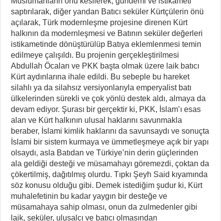
Müslümanların önü kesilerek, gündemi ve istikameti
saptırılarak, diğer yandan Batıcı seküler Kürtçülerin önü
açılarak, Türk modernleşme projesine direnen Kürt
halkının da modernleşmesi ve Batının seküler değerleri
istikametinde dönüştürülüp Batıya eklemlenmesi temin
edilmeye çalışıldı. Bu projenin gerçekleştirilmesi
Abdullah Öcalan ve PKK başta olmak üzere laik batıcı
Kürt aydınlarına ihale edildi. Bu sebeple bu hareket
silahlı ya da silahsız versiyonlarıyla emperyalist batı
ülkelerinden sürekli ve çok yönlü destek aldı, almaya da
devam ediyor. Şurası bir gerçektir ki, PKK, İslam’ı esas
alan ve Kürt halkının ulusal haklarını savunmakla
beraber, İslami kimlik haklarını da savunsaydı ve sonuçta
İslami bir sistem kurmaya ve ümmetleşmeye açık bir yapı
olsaydı, asla Batıdan ve Türkiye’nin derin güçlerinden
ala geldiği desteği ve müsamahayı göremezdi, çoktan da
çökertilmiş, dağıtılmış olurdu. Tıpkı Şeyh Said kıyamında
söz konusu olduğu gibi. Demek istediğim şudur ki, Kürt
muhalefetinin bu kadar yaygın bir desteğe ve
müsamahaya sahip olması, onun da zulmedenler gibi
laik, seküler, ulusalcı ve batıcı olmasından