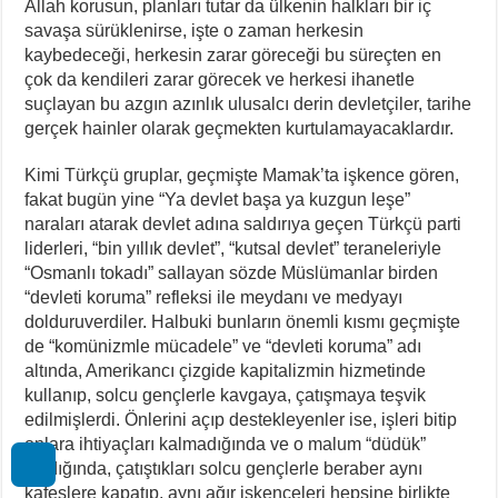
Allah korusun, planları tutar da ülkenin halkları bir iç
savaşa sürüklenirse, işte o zaman herkesin
kaybedeceği, herkesin zarar göreceği bu süreçten en
çok da kendileri zarar görecek ve herkesi ihanetle
suçlayan bu azgın azınlık ulusalcı derin devletçiler, tarihe
gerçek hainler olarak geçmekten kurtulamayacaklardır.
Kimi Türkçü gruplar, geçmişte Mamak’ta işkence gören,
fakat bugün yine “Ya devlet başa ya kuzgun leşe”
naraları atarak devlet adına saldırıya geçen Türkçü parti
liderleri, “bin yıllık devlet”, “kutsal devlet” teraneleriyle
“Osmanlı tokadı” sallayan sözde Müslümanlar birden
“devleti koruma” refleksi ile meydanı ve medyayı
dolduruverdiler. Halbuki bunların önemli kısmı geçmişte
de “komünizmle mücadele” ve “devleti koruma” adı
altında, Amerikancı çizgide kapitalizmin hizmetinde
kullanıp, solcu gençlerle kavgaya, çatışmaya teşvik
edilmişlerdi. Önlerini açıp destekleyenler ise, işleri bitip
onlara ihtiyaçları kalmadığında ve o malum “düdük”
çaldığında, çatıştıkları solcu gençlerle beraber aynı
kafeslere kapatıp, aynı ağır işkenceleri hepsine birlikte