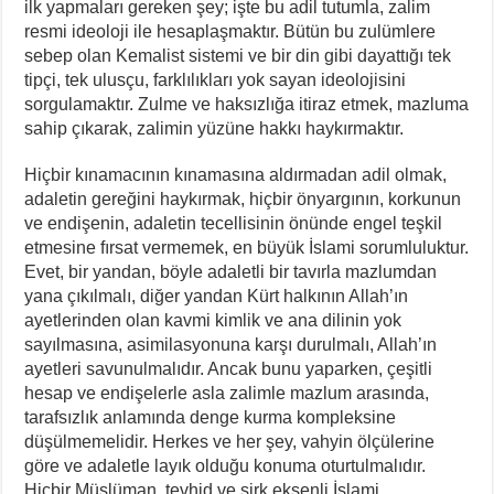
ilk yapmaları gereken şey; işte bu adil tutumla, zalim
resmi ideoloji ile hesaplaşmaktır. Bütün bu zulümlere
sebep olan Kemalist sistemi ve bir din gibi dayattığı tek
tipçi, tek ulusçu, farklılıkları yok sayan ideolojisini
sorgulamaktır. Zulme ve haksızlığa itiraz etmek, mazluma
sahip çıkarak, zalimin yüzüne hakkı haykırmaktır.
Hiçbir kınamacının kınamasına aldırmadan adil olmak,
adaletin gereğini haykırmak, hiçbir önyargının, korkunun
ve endişenin, adaletin tecellisinin önünde engel teşkil
etmesine fırsat vermemek, en büyük İslami sorumluluktur.
Evet, bir yandan, böyle adaletli bir tavırla mazlumdan
yana çıkılmalı, diğer yandan Kürt halkının Allah’ın
ayetlerinden olan kavmi kimlik ve ana dilinin yok
sayılmasına, asimilasyonuna karşı durulmalı, Allah’ın
ayetleri savunulmalıdır. Ancak bunu yaparken, çeşitli
hesap ve endişelerle asla zalimle mazlum arasında,
tarafsızlık anlamında denge kurma kompleksine
düşülmemelidir. Herkes ve her şey, vahyin ölçülerine
göre ve adaletle layık olduğu konuma oturtulmalıdır.
Hiçbir Müslüman, tevhid ve şirk eksenli İslami