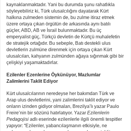
kaynaklanmaktadır. Yani bu durumda şunu rahatlıkla
söyleyebiliriz ki, Türk ulusalcılığını dayatarak Kürt
halkına zulmeden sistemin de, bu zulme itiraz etmek
üzere ortaya çıkan örgütün de arkasında aynı batılı
güçler, ABD, AB ve İsrail bulunmaktadır. Bu üç
emperyalist güç, Türkçü devletin de Kürtçü muhalefetin
de stratejik ortağıdır. Bu sebeple, Batı destekli ulus
devletlerin zulmüne direnmek için ortaya çıkan Kürt
ulusalcıları, kahyanın zulmünden ağaya sığınmak gibi bir
çelişkiyi yaşamaktadırlar.
Ezilenler Ezenlerine Öykünüyor, Mazlumlar
Zalimlerini Taklit Ediyor
Kürt ulusalcılarının neredeyse her bakımdan Türk ve
Arap ulus devletlerini, yani zalimlerini taklit ediyor ve
onların izinden gidiyor olmaları, Brezilya’lı yazar Paulo
Freire’nin bir sözünü hatırlatıyor. Yazar
Ezilenlerin
Pedagojisi
adlı eserinde ezilenlerle ilgili önemli tespitler
yapıyor: “Ezilenler, yabancılaşmanın etkisiyle, ne