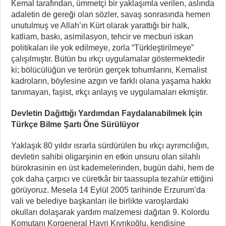
Kemal tarafından, ümmetçi bir yaklaşımla verilen, aslında
adaletin de gereği olan sözler, savaş sonrasında hemen
unutulmuş ve Allah’ın Kürt olarak yarattığı bir halk,
katliam, baskı, asimilasyon, tehcir ve mecburi iskan
politikaları ile yok edilmeye, zorla “Türkleştirilmeye”
çalışılmıştır. Bütün bu ırkçı uygulamalar göstermektedir
ki; bölücülüğün ve terörün gerçek tohumlarını, Kemalist
kadroların, böylesine azgın ve farklı olana yaşama hakkı
tanımayan, faşist, ırkçı anlayış ve uygulamaları ekmiştir.
Devletin Dağıttığı Yardımdan Faydalanabilmek İçin
Türkçe Bilme Şartı Öne Sürülüyor
Yaklaşık 80 yıldır ısrarla sürdürülen bu ırkçı ayrımcılığın,
devletin sahibi oligarşinin en etkin unsuru olan silahlı
bürokrasinin en üst kademelerinden, bugün dahi, hem de
çok daha çarpıcı ve cüretkâr bir taassupla tezahür ettiğini
görüyoruz. Mesela 14 Eylül 2005 tarihinde Erzurum’da
vali ve belediye başkanları ile birlikte varoşlardaki
okulları dolaşarak yardım malzemesi dağıtan 9. Kolordu
Komutanı Korgeneral Hayri Kıvrıkoğlu, kendisine