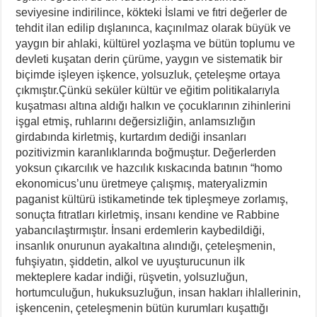
seviyesine indirilince, kökteki İslami ve fıtri değerler de
tehdit ilan edilip dışlanınca, kaçınılmaz olarak büyük ve
yaygın bir ahlaki, kültürel yozlaşma ve bütün toplumu ve
devleti kuşatan derin çürüme, yaygın ve sistematik bir
biçimde işleyen işkence, yolsuzluk, çeteleşme ortaya
çıkmıştır.Çünkü seküler kültür ve eğitim politikalarıyla
kuşatması altına aldığı halkın ve çocuklarının zihinlerini
işgal etmiş, ruhlarını değersizliğin, anlamsızlığın
girdabında kirletmiş, kurtardım dediği insanları
pozitivizmin karanlıklarında boğmuştur. Değerlerden
yoksun çıkarcılık ve hazcılık kıskacında batının “homo
ekonomicus’unu üretmeye çalışmış, materyalizmin
paganist kültürü istikametinde tek tipleşmeye zorlamış,
sonuçta fıtratları kirletmiş, insanı kendine ve Rabbine
yabancılaştırmıştır. İnsani erdemlerin kaybedildiği,
insanlık onurunun ayakaltına alındığı, çeteleşmenin,
fuhşiyatın, şiddetin, alkol ve uyuşturucunun ilk
mekteplere kadar indiği, rüşvetin, yolsuzluğun,
hortumculuğun, hukuksuzluğun, insan hakları ihlallerinin,
işkencenin, çeteleşmenin bütün kurumları kuşattığı