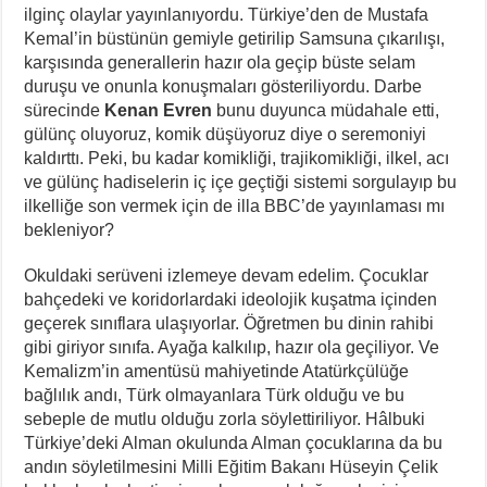
ilginç olaylar yayınlanıyordu. Türkiye’den de Mustafa
Kemal’in büstünün gemiyle getirilip Samsuna çıkarılışı,
karşısında generallerin hazır ola geçip büste selam
duruşu ve onunla konuşmaları gösteriliyordu. Darbe
sürecinde
Kenan Evren
bunu duyunca müdahale etti,
gülünç oluyoruz, komik düşüyoruz diye o seremoniyi
kaldırttı. Peki, bu kadar komikliği, trajikomikliği, ilkel, acı
ve gülünç hadiselerin iç içe geçtiği sistemi sorgulayıp bu
ilkelliğe son vermek için de illa BBC’de yayınlaması mı
bekleniyor?
Okuldaki serüveni izlemeye devam edelim. Çocuklar
bahçedeki ve koridorlardaki ideolojik kuşatma içinden
geçerek sınıflara ulaşıyorlar. Öğretmen bu dinin rahibi
gibi giriyor sınıfa. Ayağa kalkılıp, hazır ola geçiliyor. Ve
Kemalizm’in amentüsü mahiyetinde Atatürkçülüğe
bağlılık andı, Türk olmayanlara Türk olduğu ve bu
sebeple de mutlu olduğu zorla söylettiriliyor. Hâlbuki
Türkiye’deki Alman okulunda Alman çocuklarına da bu
andın söyletilmesini Milli Eğitim Bakanı Hüseyin Çelik