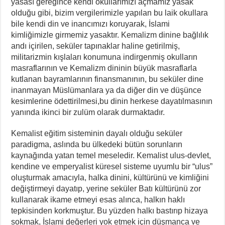
yasası gereğince kendi okullarımızı açmamız yasak
olduğu gibi, bizim vergilerimizle yapılan bu laik okullara
bile kendi din ve inancımızı koruyarak, İslami
kimliğimizle girmemiz yasaktır. Kemalizm dinine bağlılık
andı içirilen, seküler tapınaklar haline getirilmiş,
militarizmin kışlaları konumuna indirgenmiş okulların
masraflarının ve Kemalizm dininin büyük masraflarla
kutlanan bayramlarının finansmanının, bu seküler dine
inanmayan Müslümanlara ya da diğer din ve düşünce
kesimlerine ödettirilmesi,bu dinin herkese dayatılmasının
yanında ikinci bir zulüm olarak durmaktadır.
Kemalist eğitim sisteminin dayalı olduğu seküler
paradigma, aslında bu ülkedeki bütün sorunların
kaynağında yatan temel meseledir. Kemalist ulus-devlet,
kendine ve emperyalist küresel sisteme uyumlu bir “ulus”
oluşturmak amacıyla, halka dinini, kültürünü ve kimliğini
değiştirmeyi dayatıp, yerine seküler Batı kültürünü zor
kullanarak ikame etmeyi esas alınca, halkın haklı
tepkisinden korkmuştur. Bu yüzden halkı bastırıp hizaya
sokmak, İslami değerleri yok etmek için düşmanca ve