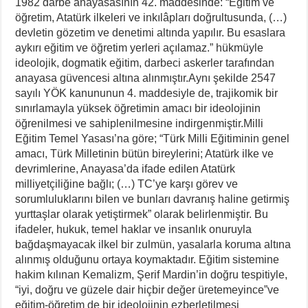
1982 darbe anayasasının 42. maddesinde: “Eğitim ve
öğretim, Atatürk ilkeleri ve inkılâpları doğrultusunda, (…)
devletin gözetim ve denetimi altında yapılır. Bu esaslara
aykırı eğitim ve öğretim yerleri açılamaz.” hükmüyle
ideolojik, dogmatik eğitim, darbeci askerler tarafından
anayasa güvencesi altına alınmıştır.Aynı şekilde 2547
sayılı YÖK kanununun 4. maddesiyle de, trajikomik bir
sınırlamayla yüksek öğretimin amacı bir ideolojinin
öğrenilmesi ve sahiplenilmesine indirgenmiştir.Milli
Eğitim Temel Yasası’na göre; “Türk Milli Eğitiminin genel
amacı, Türk Milletinin bütün bireylerini; Atatürk ilke ve
devrimlerine, Anayasa’da ifade edilen Atatürk
milliyetçiliğine bağlı; (…) TC’ye karşı görev ve
sorumluluklarını bilen ve bunları davranış haline getirmiş
yurttaşlar olarak yetiştirmek” olarak belirlenmiştir. Bu
ifadeler, hukuk, temel haklar ve insanlık onuruyla
bağdaşmayacak ilkel bir zulmün, yasalarla koruma altına
alınmış olduğunu ortaya koymaktadır. Eğitim sistemine
hakim kılınan Kemalizm, Şerif Mardin’in doğru tespitiyle,
“iyi, doğru ve güzele dair hiçbir değer üretemeyince”ve
eğitim-öğretim de bir ideolojinin ezberletilmesi