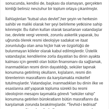
sonucunda, kendisi de, başkası da olamayan, gerçekten
kimliği belirsiz nevzuhur bir toplum ortaya çıkarılmıştır.
İlahlaştırılan “kutsal ulus devlet”,her şeyin ve herkesin
sahibi ve maliki olarak her şeyi belirleme yetkisine sahip
kılınmıştır. Bu ilahın kulları olarak tasarlanan vatandaşlar
ise, devlete vergi vererek, zorunlu askerlik yaparak, bu
uğrunda ölerek resmi ideolojiye sadakat ve itaat
zorunluluğu olan ama hiçbir hak ve özgürlüğü de
bulunmayan köleler olarak kabul edilmişlerdir. Üstelik
vatandaşlar, kendilerine zorla dayatılan bu dinin ayakta
kalması için gerekli olan bütün finansmanı da sağlamak,
inanmadıkları resmi dinin dayatıldığı, seküler tapınak
konumuna getirilmiş okulların, kışlaların, resmi din
törenlerinin masraflarını da karşılamakla mükellef
tutulmuşlardır. Vatandaşlar, inanmadıkları bu dinin ilke ve
esaslarına atıf yaparak topluma sürekli bu resmi
ideolojinin mesajını taşımakla görevli “seküler rahip”
konumuna getirilen bürokratların bütün masraflarını da
karşılamak zorunda bırakılmışlardır. “Tevhid-i tedrisat”