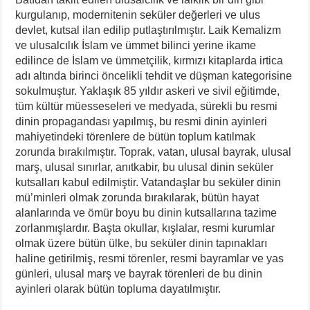
kurgulanıp, modernitenin seküler değerleri ve ulus
devlet, kutsal ilan edilip putlaştırılmıştır. Laik Kemalizm
ve ulusalcılık İslam ve ümmet bilinci yerine ikame
edilince de İslam ve ümmetçilik, kırmızı kitaplarda irtica
adı altında birinci öncelikli tehdit ve düşman kategorisine
sokulmuştur. Yaklaşık 85 yıldır askeri ve sivil eğitimde,
tüm kültür müesseseleri ve medyada, sürekli bu resmi
dinin propagandası yapılmış, bu resmi dinin ayinleri
mahiyetindeki törenlere de bütün toplum katılmak
zorunda bırakılmıştır. Toprak, vatan, ulusal bayrak, ulusal
marş, ulusal sınırlar, anıtkabir, bu ulusal dinin seküler
kutsalları kabul edilmiştir. Vatandaşlar bu seküler dinin
mü’minleri olmak zorunda bırakılarak, bütün hayat
alanlarında ve ömür boyu bu dinin kutsallarına tazime
zorlanmışlardır. Başta okullar, kışlalar, resmi kurumlar
olmak üzere bütün ülke, bu seküler dinin tapınakları
haline getirilmiş, resmi törenler, resmi bayramlar ve yas
günleri, ulusal marş ve bayrak törenleri de bu dinin
ayinleri olarak bütün topluma dayatılmıştır.