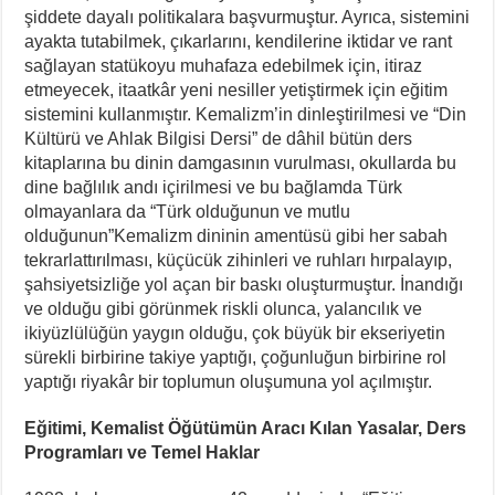
şiddete dayalı politikalara başvurmuştur. Ayrıca, sistemini
ayakta tutabilmek, çıkarlarını, kendilerine iktidar ve rant
sağlayan statükoyu muhafaza edebilmek için, itiraz
etmeyecek, itaatkâr yeni nesiller yetiştirmek için eğitim
sistemini kullanmıştır. Kemalizm’in dinleştirilmesi ve “Din
Kültürü ve Ahlak Bilgisi Dersi” de dâhil bütün ders
kitaplarına bu dinin damgasının vurulması, okullarda bu
dine bağlılık andı içirilmesi ve bu bağlamda Türk
olmayanlara da “Türk olduğunun ve mutlu
olduğunun”Kemalizm dininin amentüsü gibi her sabah
tekrarlattırılması, küçücük zihinleri ve ruhları hırpalayıp,
şahsiyetsizliğe yol açan bir baskı oluşturmuştur. İnandığı
ve olduğu gibi görünmek riskli olunca, yalancılık ve
ikiyüzlülüğün yaygın olduğu, çok büyük bir ekseriyetin
sürekli birbirine takiye yaptığı, çoğunluğun birbirine rol
yaptığı riyakâr bir toplumun oluşumuna yol açılmıştır.
Eğitimi, Kemalist Öğütümün Aracı Kılan Yasalar, Ders
Programları ve Temel Haklar