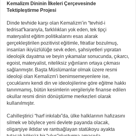
Kemalizm Dininin İlkeleri Çerçevesinde
Tektipleştirme Projesi
Dinde tevhide karşı olan Kemalizm’in “tevhid-i
tedrisat”kararıyla, farklılıkları yok eden, tek tipçi
materyalist eğitim politikalarını esas alarak
gerçekleştirilen pozitivist eğitimle, fıtratlar bozulmuş,
insanları ikiyüzlülüğe sevk eden, şahsiyetleri yıpratan
ideolojik dayatma ve beyin yıkamalar sonucunda, çıkarcı,
egoist, materyalist, niteliksiz yığınların ortaya çıkması
sağlanmıştır. Başta Müslümanlar olmak üzere resmi
ideoloji olan Kemalizm’i benimsemeyenlere ise,
çocuklarını kendi din ve ideolojilerine göre eğitme hakkı
tanınmamış, bütün kesimlerin vergileriyle finanse edilen
okullar resmi dinin dönüştürme merkezleri olarak
kullanılmıştır.
Cahilleştirici “harf inkılabı”da, ülke halklarının hafızasını
silmek ve böylece yeni devlete payanda olacak,
oligarşiye iktidar ve rantsağlayan statükoyu ayakta
tutacak köksüz bir “ulus”oluşturma amacıyla