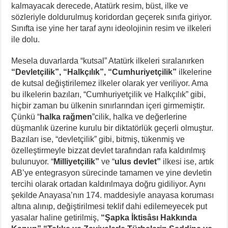
kalmayacak derecede, Atatürk resim, büst, ilke ve
sözleriyle doldurulmuş koridordan geçerek sınıfa giriyor.
Sınıfta ise yine her taraf aynı ideolojinin resim ve ilkeleri
ile dolu.
Mesela duvarlarda “kutsal” Atatürk ilkeleri sıralanırken
“Devletçilik”, “Halkçılık”, “Cumhuriyetçilik”
ilkelerine
de kutsal değiştirilemez ilkeler olarak yer veriliyor. Ama
bu ilkelerin bazıları, “Cumhuriyetçilik ve Halkçılık” gibi,
hiçbir zaman bu ülkenin sınırlarından içeri girmemiştir.
Çünkü “
halka rağmen
”cilik, halka ve değerlerine
düşmanlık üzerine kurulu bir diktatörlük geçerli olmuştur.
Bazıları ise, “devletçilik” gibi, bitmiş, tükenmiş ve
özelleştirmeyle bizzat devlet tarafından rafa kaldırılmış
bulunuyor. “
Milliyetçilik”
ve “
ulus devlet”
ilkesi ise, artık
AB’ye entegrasyon sürecinde tamamen ve yine devletin
tercihi olarak ortadan kaldırılmaya doğru gidiliyor. Aynı
şekilde Anayasa’nın 174. maddesiyle anayasa koruması
altına alınıp, değiştirilmesi teklif dahi edilemeyecek put
yasalar haline getirilmiş,
“Şapka İktisâsı Hakkında