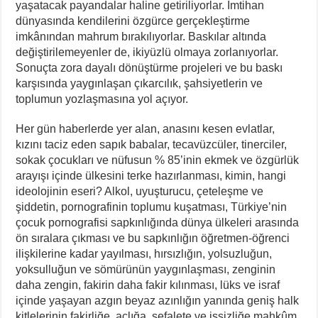
yaşatacak payandalar haline getiriliyorlar. İmtihan
dünyasında kendilerini özgürce gerçekleştirme
imkânından mahrum bırakılıyorlar. Baskılar altında
değiştirilemeyenler de, ikiyüzlü olmaya zorlanıyorlar.
Sonuçta zora dayalı dönüştürme projeleri ve bu baskı
karşısında yaygınlaşan çıkarcılık, şahsiyetlerin ve
toplumun yozlaşmasına yol açıyor.
Her gün haberlerde yer alan, anasını kesen evlatlar,
kızını taciz eden sapık babalar, tecavüzcüler, tinerciler,
sokak çocukları ve nüfusun % 85’inin ekmek ve özgürlük
arayışı içinde ülkesini terke hazırlanması, kimin, hangi
ideolojinin eseri? Alkol, uyuşturucu, çeteleşme ve
şiddetin, pornografinin toplumu kuşatması, Türkiye’nin
çocuk pornografisi sapkınlığında dünya ülkeleri arasında
ön sıralara çıkması ve bu sapkınlığın öğretmen-öğrenci
ilişkilerine kadar yayılması, hırsızlığın, yolsuzluğun,
yoksulluğun ve sömürünün yaygınlaşması, zenginin
daha zengin, fakirin daha fakir kılınması, lüks ve israf
içinde yaşayan azgın beyaz azınlığın yanında geniş halk
kitlelerinin fakirliğe, açlığa, sefalete ve işsizliğe mahkûm