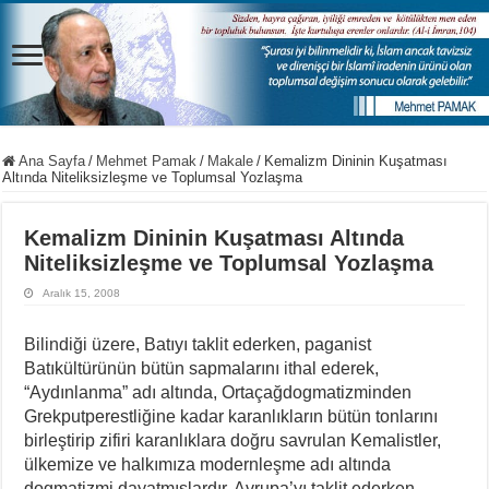
Ana Sayfa
/
Mehmet Pamak
/
Makale
/
Kemalizm Dininin Kuşatması
Altında Niteliksizleşme ve Toplumsal Yozlaşma
Kemalizm Dininin Kuşatması Altında
Niteliksizleşme ve Toplumsal Yozlaşma
Aralık 15, 2008
Bilindiği üzere, Batıyı taklit ederken, paganist
Batıkültürünün bütün sapmalarını ithal ederek,
“Aydınlanma” adı altında, Ortaçağdogmatizminden
Grekputperestliğine kadar karanlıkların bütün tonlarını
birleştirip zifiri karanlıklara doğru savrulan Kemalistler,
ülkemize ve halkımıza modernleşme adı altında
dogmatizmi dayatmışlardır. Avrupa’yı taklit ederken,