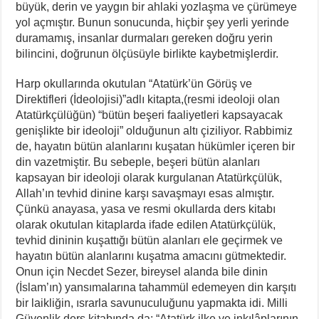
büyük, derin ve yaygın bir ahlaki yozlaşma ve çürümeye
yol açmıştır. Bunun sonucunda, hiçbir şey yerli yerinde
duramamış, insanlar durmaları gereken doğru yerin
bilincini, doğrunun ölçüsüyle birlikte kaybetmişlerdir.
Harp okullarında okutulan “Atatürk’ün Görüş ve
Direktifleri (İdeolojisi)”adlı kitapta,(resmi ideoloji olan
Atatürkçülüğün) “bütün beşeri faaliyetleri kapsayacak
genişlikte bir ideoloji” olduğunun altı çiziliyor. Rabbimiz
de, hayatın bütün alanlarını kuşatan hükümler içeren bir
din vazetmiştir. Bu sebeple, beşeri bütün alanları
kapsayan bir ideoloji olarak kurgulanan Atatürkçülük,
Allah’ın tevhid dinine karşı savaşmayı esas almıştır.
Çünkü anayasa, yasa ve resmi okullarda ders kitabı
olarak okutulan kitaplarda ifade edilen Atatürkçülük,
tevhid dininin kuşattığı bütün alanları ele geçirmek ve
hayatın bütün alanlarını kuşatma amacını gütmektedir.
Onun için Necdet Sezer, bireysel alanda bile dinin
(İslam’ın) yansımalarına tahammül edemeyen din karşıtı
bir laikliğin, ısrarla savunuculuğunu yapmakta idi. Milli
Güvenlik ders kitabında da: “Atatürk ilke ve inkılâplarının