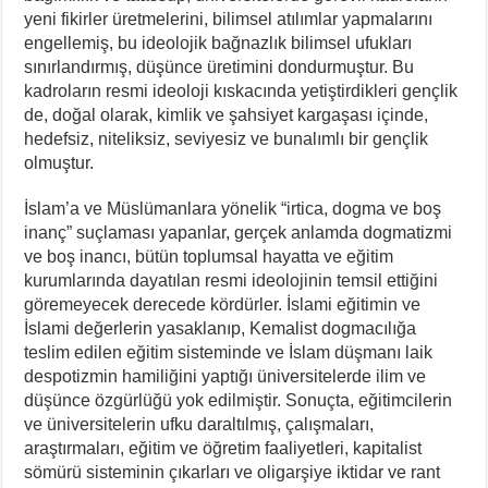
yeni fikirler üretmelerini, bilimsel atılımlar yapmalarını
engellemiş, bu ideolojik bağnazlık bilimsel ufukları
sınırlandırmış, düşünce üretimini dondurmuştur. Bu
kadroların resmi ideoloji kıskacında yetiştirdikleri gençlik
de, doğal olarak, kimlik ve şahsiyet kargaşası içinde,
hedefsiz, niteliksiz, seviyesiz ve bunalımlı bir gençlik
olmuştur.
İslam’a ve Müslümanlara yönelik “irtica, dogma ve boş
inanç” suçlaması yapanlar, gerçek anlamda dogmatizmi
ve boş inancı, bütün toplumsal hayatta ve eğitim
kurumlarında dayatılan resmi ideolojinin temsil ettiğini
göremeyecek derecede kördürler. İslami eğitimin ve
İslami değerlerin yasaklanıp, Kemalist dogmacılığa
teslim edilen eğitim sisteminde ve İslam düşmanı laik
despotizmin hamiliğini yaptığı üniversitelerde ilim ve
düşünce özgürlüğü yok edilmiştir. Sonuçta, eğitimcilerin
ve üniversitelerin ufku daraltılmış, çalışmaları,
araştırmaları, eğitim ve öğretim faaliyetleri, kapitalist
sömürü sisteminin çıkarları ve oligarşiye iktidar ve rant