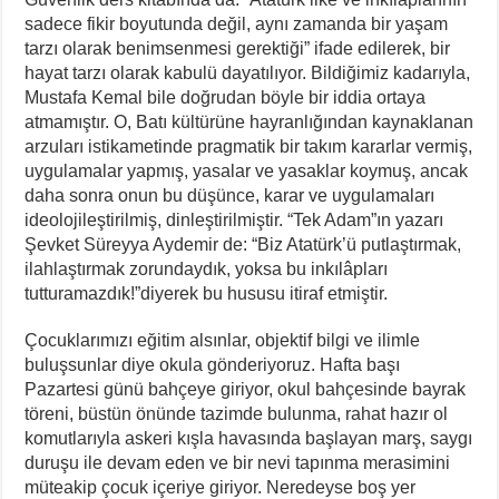
sadece fikir boyutunda değil, aynı zamanda bir yaşam
tarzı olarak benimsenmesi gerektiği” ifade edilerek, bir
hayat tarzı olarak kabulü dayatılıyor. Bildiğimiz kadarıyla,
Mustafa Kemal bile doğrudan böyle bir iddia ortaya
atmamıştır. O, Batı kültürüne hayranlığından kaynaklanan
arzuları istikametinde pragmatik bir takım kararlar vermiş,
uygulamalar yapmış, yasalar ve yasaklar koymuş, ancak
daha sonra onun bu düşünce, karar ve uygulamaları
ideolojileştirilmiş, dinleştirilmiştir. “Tek Adam”ın yazarı
Şevket Süreyya Aydemir de: “Biz Atatürk’ü putlaştırmak,
ilahlaştırmak zorundaydık, yoksa bu inkılâpları
tutturamazdık!”diyerek bu hususu itiraf etmiştir.
Çocuklarımızı eğitim alsınlar, objektif bilgi ve ilimle
buluşsunlar diye okula gönderiyoruz. Hafta başı
Pazartesi günü bahçeye giriyor, okul bahçesinde bayrak
töreni, büstün önünde tazimde bulunma, rahat hazır ol
komutlarıyla askeri kışla havasında başlayan marş, saygı
duruşu ile devam eden ve bir nevi tapınma merasimini
müteakip çocuk içeriye giriyor. Neredeyse boş yer