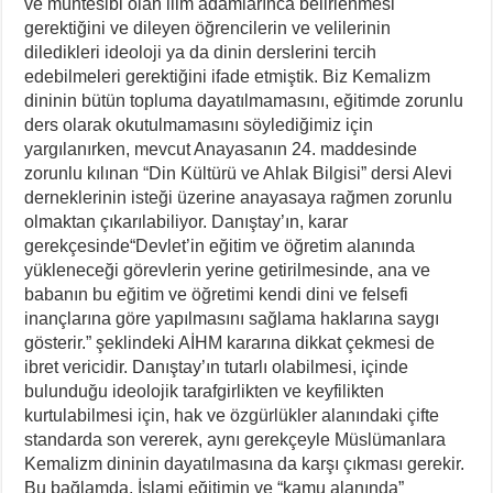
ve müntesibi olan ilim adamlarınca belirlenmesi
gerektiğini ve dileyen öğrencilerin ve velilerinin
diledikleri ideoloji ya da dinin derslerini tercih
edebilmeleri gerektiğini ifade etmiştik. Biz Kemalizm
dininin bütün topluma dayatılmamasını, eğitimde zorunlu
ders olarak okutulmamasını söylediğimiz için
yargılanırken, mevcut Anayasanın 24. maddesinde
zorunlu kılınan “Din Kültürü ve Ahlak Bilgisi” dersi Alevi
derneklerinin isteği üzerine anayasaya rağmen zorunlu
olmaktan çıkarılabiliyor. Danıştay’ın, karar
gerekçesinde“Devlet’in eğitim ve öğretim alanında
yükleneceği görevlerin yerine getirilmesinde, ana ve
babanın bu eğitim ve öğretimi kendi dini ve felsefi
inançlarına göre yapılmasını sağlama haklarına saygı
gösterir.” şeklindeki AİHM kararına dikkat çekmesi de
ibret vericidir. Danıştay’ın tutarlı olabilmesi, içinde
bulunduğu ideolojik tarafgirlikten ve keyfilikten
kurtulabilmesi için, hak ve özgürlükler alanındaki çifte
standarda son vererek, aynı gerekçeyle Müslümanlara
Kemalizm dininin dayatılmasına da karşı çıkması gerekir.
Bu bağlamda, İslami eğitimin ve “kamu alanında”