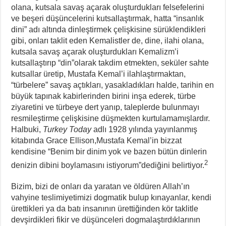
olana, kutsala savaş açarak oluşturdukları felsefelerini
ve beşeri düşüncelerini kutsallaştırmak, hatta “insanlık
dini” adı altında dinleştirmek çelişkisine sürüklendikleri
gibi, onları taklit eden Kemalistler de, dine, ilahi olana,
kutsala savaş açarak oluşturdukları Kemalizm’i
kutsallaştırıp “din”olarak takdim etmekten, seküler sahte
kutsallar üretip, Mustafa Kemal’i ilahlaştırmaktan,
“türbelere” savaş açtıkları, yasakladıkları halde, tarihin en
büyük tapınak kabirlerinden birini inşa ederek, türbe
ziyaretini ve türbeye dert yanıp, taleplerde bulunmayı
resmileştirme çelişkisine düşmekten kurtulamamışlardır.
Halbuki,
Turkey Today
adlı 1928 yılında yayınlanmış
kitabında Grace Ellison,Mustafa Kemal’in bizzat
kendisine “Benim bir dinim yok ve bazen bütün dinlerin
2
denizin dibini boylamasını istiyorum”dediğini belirtiyor.
Bizim, bizi de onları da yaratan ve öldüren Allah’ın
vahyine teslimiyetimizi dogmatik bulup kınayanlar, kendi
ürettikleri ya da batı insanının ürettiğinden kör taklitle
devşirdikleri fikir ve düşünceleri dogmalaştırdıklarının