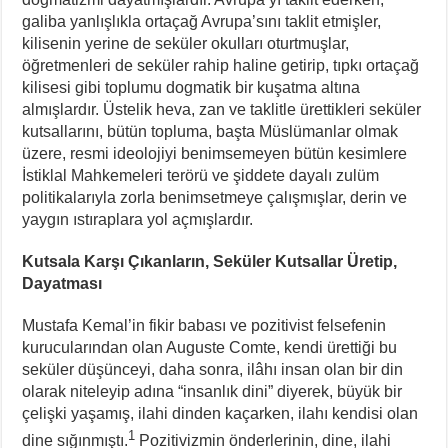
galiba yanlışlıkla ortaçağ Avrupa’sını taklit etmişler,
kilisenin yerine de seküler okulları oturtmuşlar,
öğretmenleri de seküler rahip haline getirip, tıpkı ortaçağ
kilisesi gibi toplumu dogmatik bir kuşatma altına
almışlardır. Üstelik heva, zan ve taklitle ürettikleri seküler
kutsallarını, bütün topluma, başta Müslümanlar olmak
üzere, resmi ideolojiyi benimsemeyen bütün kesimlere
İstiklal Mahkemeleri terörü ve şiddete dayalı zulüm
politikalarıyla zorla benimsetmeye çalışmışlar, derin ve
yaygın ıstıraplara yol açmışlardır.
Kutsala Karşı Çıkanların, Seküler Kutsallar Üretip,
Dayatması
Mustafa Kemal’in fikir babası ve pozitivist felsefenin
kurucularından olan Auguste Comte, kendi ürettiği bu
seküler düşünceyi, daha sonra, ilâhı insan olan bir din
olarak niteleyip adına “insanlık dini” diyerek, büyük bir
çelişki yaşamış, ilahi dinden kaçarken, ilahı kendisi olan
1
dine sığınmıştı.
Pozitivizmin önderlerinin, dine, ilahi