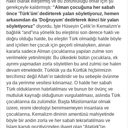
haklı olarak eleştirmiş ve bu zorunluluğu onlar için şu
gerekçeyle kaldırmıştı:
“Alman çocuğuna her sabah
önce ‘Türk’üm’ dedirterek yalan söyletiyoruz, hemen
arkasından da ‘Doğruyum’ dedirterek ikinci bir yalan
söyletiyoruz”
diyordu
.
İşte Hüseyin Çelik’in Kemalizm’e
bağlılık “and”ına yönelik bu eleştirisi son derece haklı ve
doğru olduğu halde, bu eleştiri Türk olmadığı halde böyle
and içirilen her çocuk için geçerli olmalıyken, alınan
kararla sadece Alman çocuklarına yapılan zulme son
verilmekle yetinilmiştir. Bu ülkedeki bütün çocuklara, ırk
ayrımı yapmadan zorla söyletilen bu and zulmü ise halen
devam etmektedir. Türklük ya da Kürtlük hiçbirimizin
tercihimiz değil Allah’ın takdiridir ve bu sebeple övünme
ya da yerinme vesilesi kılınamaz. O halde her sabah
Türk olduklarının hatırlatılması ve bunun bir övünç ve
mutluluk kaynağı olduğunun vurgulatılması, aslında Türk
çocuklarına da zulümdür. Başta Müslümanlar olmak
üzere, resmi ideolojiyi benimsemeyen insanlara ve
çocuklarına, Kemalizm dininin amentüsü mahiyetinde
böyle bir andın zorla ve her sabah tekrarlatılması ve
İslam karşıtı pozitivizmden ibaret olan “Atatürk”ün