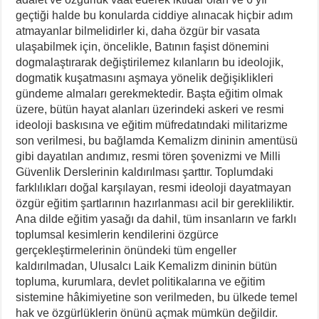
geçtiği halde bu konularda ciddiye alınacak hiçbir adım
atmayanlar bilmelidirler ki, daha özgür bir vasata
ulaşabilmek için, öncelikle, Batının faşist dönemini
dogmalaştırarak değiştirilemez kılanların bu ideolojik,
dogmatik kuşatmasını aşmaya yönelik değişiklikleri
gündeme almaları gerekmektedir. Başta eğitim olmak
üzere, bütün hayat alanları üzerindeki askeri ve resmi
ideoloji baskısına ve eğitim müfredatındaki militarizme
son verilmesi, bu bağlamda Kemalizm dininin amentüsü
gibi dayatılan andımız, resmi tören şovenizmi ve Milli
Güvenlik Derslerinin kaldırılması şarttır. Toplumdaki
farklılıkları doğal karşılayan, resmi ideoloji dayatmayan
özgür eğitim şartlarının hazırlanması acil bir gerekliliktir.
Ana dilde eğitim yasağı da dahil, tüm insanların ve farklı
toplumsal kesimlerin kendilerini özgürce
gerçekleştirmelerinin önündeki tüm engeller
kaldırılmadan, Ulusalcı Laik Kemalizm dininin bütün
topluma, kurumlara, devlet politikalarına ve eğitim
sistemine hâkimiyetine son verilmeden, bu ülkede temel
hak ve özgürlüklerin önünü açmak mümkün değildir.