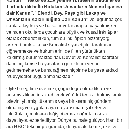
Kanun”,“Tekke ve Zaviyelerle Türbelerin Seddine ve
Türbedarlıklar İle Birtakım Unvanların Men ve İlgasına
dair Kanun”, “Efendi, Bey, Paşa gibi Lakap ve
Unvanların Kaldırıldığına Dair Kanun”
vb. uğrunda çok
canlara kıyılmış ve halka büyük ıstıraplar yaşatılmışken
ve halen okullarda çocuklara büyük ve kutsal inkılâplar
olarak ezberletilirken, tüm bu inkılâpları bizzat yargı,
askeri bürokratlar ve Kemalist siyasetçiler tarafından
çiğnenmekte ve hükümlerini de fiilen yürürlükten
kaldırmış bulunmaktadırlar. Devlet ve Kemalist kadrolar
dâhil hiç kimse bu yasaların gereklerini yerine
getirmemekte ve buna rağmen hiçbirine bu yasalardaki
müeyyideler uygulanmamaktadır.
Öyle bir eğitim sistemi ki, çoğu doğru olmadıkları ve
anlamsızlıkları idrak edilerek yürürlükten kaldırılmış, artık
işlevini yitirmiş, tükenmiş veya bir kısmı hiç gündem
olmamış ve uygulamaya da yansımamış ilkeler ve
inkılâplar çocuklara değiştirilemez doğrular olarak
dayatılıyor, ezberletiliyor. Dünya bu hale gülüyor. Hani bir
ara
BBC’
deki bir programda, dünyadaki komik, ilkel ve