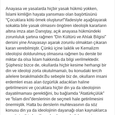
Anayasa ve yasalarda hiçbir yasak hükmü yokken,
İslami kimliğin hayata yansıması olan başörtüsünü
“Çocuklara kötü örnek oluşturur!”ifadesiyle aşağılayarak
sokakta bile yasak olmasını öngören ideolojik kararların
altına imza atan Danıştay, açık anayasa hükmündeki
zorunluluk şartına rağmen “Din Kültürü ve Ahlak Bilgisi”
dersini yine Anayasayı aşarak zorunlu olmaktan çıkaran
kararı verebilmiştir. Çünkü içine laiklik ve Kemalizm
ideolojisi doldurulmuş olmasına rağmen bu derste bir
miktar da olsa İslam hakkında da bilgi verilmektedir.
Şüphesiz bizce de, okullarda hiçbir kesime herhangi bir
din ve ideoloji zorla okutulmamalı, bu konudaki tercih
ailelere bırakılmalıdır.Bu sebeple biz de, okulların insani
erdemleri esas alan özgürlük adacıkları haline
getirilmesini ve çocuklara hiçbir din ya da ideolojinin
dayatılmaması gerektiğini, bu bağlamda “Atatürkçülük”
ve “İslam dini”derslerinin de seçmeli hale getirilmesini
önermiştik. Hatta bu derslerin muhtevasının da söz
konusu din ya da ideolojinin dayanağı olan kaynaklarca