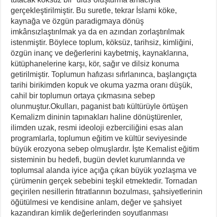
gerçekleştirilmiştir. Bu suretle, tekrar İslami köke,
kaynağa ve özgün paradigmaya dönüş
imkânsızlaştırılmak ya da en azından zorlaştırılmak
istenmiştir. Böylece toplum, köksüz, tarihsiz, kimliğini,
özgün inanç ve değerlerini kaybetmiş, kaynaklarına,
kütüphanelerine karşı, kör, sağır ve dilsiz konuma
getirilmiştir. Toplumun hafızası sıfırlanınca, başlangıçta
tarihi birikimden kopuk ve okuma yazma oranı düşük,
cahil bir toplumun ortaya çıkmasına sebep
olunmuştur.Okulları, paganist batı kültürüyle örtüşen
Kemalizm dininin tapınakları haline dönüştürenler,
ilimden uzak, resmi ideoloji ezberciliğini esas alan
programlarla, toplumun eğitim ve kültür seviyesinde
büyük erozyona sebep olmuşlardır. İşte Kemalist eğitim
sisteminin bu hedefi, bugün devlet kurumlarında ve
toplumsal alanda iyice açığa çıkan büyük yozlaşma ve
çürümenin gerçek sebebini teşkil etmektedir. Tornadan
geçirilen nesillerin fıtratlarının bozulması, şahsiyetlerinin
öğütülmesi ve kendisine anlam, değer ve şahsiyet
kazandıran kimlik değerlerinden soyutlanması