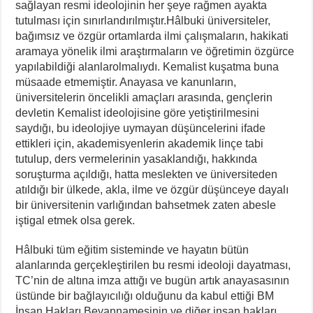
sağlayan resmi ideolojinin her şeye rağmen ayakta
tutulması için sınırlandırılmıştır.Hâlbuki üniversiteler,
bağımsız ve özgür ortamlarda ilmi çalışmaların, hakikati
aramaya yönelik ilmi araştırmaların ve öğretimin özgürce
yapılabildiği alanlarolmalıydı. Kemalist kuşatma buna
müsaade etmemiştir. Anayasa ve kanunların,
üniversitelerin öncelikli amaçları arasında, gençlerin
devletin Kemalist ideolojisine göre yetiştirilmesini
saydığı, bu ideolojiye uymayan düşüncelerini ifade
ettikleri için, akademisyenlerin akademik linçe tabi
tutulup, ders vermelerinin yasaklandığı, hakkında
soruşturma açıldığı, hatta meslekten ve üniversiteden
atıldığı bir ülkede, akla, ilme ve özgür düşünceye dayalı
bir üniversitenin varlığından bahsetmek zaten abesle
iştigal etmek olsa gerek.
Hâlbuki tüm eğitim sisteminde ve hayatın bütün
alanlarında gerçekleştirilen bu resmi ideoloji dayatması,
TC’nin de altına imza attığı ve bugün artık anayasasının
üstünde bir bağlayıcılığı olduğunu da kabul ettiği BM
İnsan Hakları Beyannamesinin ve diğer insan hakları