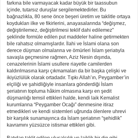
farkına bile varmayacak kadar büyük bir taassubun
içinde, tutarsız duruşlar sergilemektedirler. Bu
bağnazlıkla, 80 sene önce beşeri üretim ve taklitle ortaya
koydukları ilke ve fikirlerini, anayasalarında “değişmez,
değiştirilemez, değiştirilmesi teklif dahi edilemez”
şeklinde formüle edilen put maddeler haline getirmekten
bile rahatsız olmamışlardır. İlahi ve İslami olana son
derece düşman olmalarına ve ömürleri İslam şeriatıyla
savaşla geçmesine rağmen, Aziz Nesin dışında,
cenazelerinin İslami usullere riayetle camilerden
kaldırılmasına karşı çıkmamaları da bir başka çelişki ve
ikiyüzlülük olarak ortadadır. Tıpkı Allah’ın, Peygamber’in
elçiliği ve şahidliğiyle insanlara gönderdiği İslam
şeriatının topluma hâkim olmasına karşı en şedit
düşmanlığı temsil ettikleri halde, kendi laik Kemalist
kurumlarına “Peygamber Ocağı” denmesine itiraz
etmedikleri ve kendi sistemleri uğrunda ölenlere uhrevi
bir karşılık sunamayınca da İslam şeriatının “şehidlik”
kavramını yüzsüzce istismar ettikleri gibi.
Batıdan taklit edilen ulusalcılık ve laiklik bir din gibi