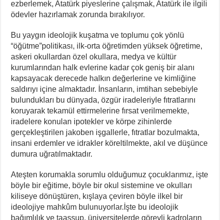
ezberlemek, Atatürk piyeslerine çalışmak, Atatürk ile ilgili
ödevler hazırlamak zorunda bırakılıyor.
Bu yaygın ideolojik kuşatma ve toplumu çok yönlü
“öğütme”politikası, ilk-orta öğretimden yüksek öğretime,
askeri okullardan özel okullara, medya ve kültür
kurumlarından halk evlerine kadar çok geniş bir alanı
kapsayacak derecede halkın değerlerine ve kimliğine
saldırıyı içine almaktadır. İnsanların, imtihan sebebiyle
bulundukları bu dünyada, özgür iradeleriyle fıtratlarını
koruyarak tekamül ettirmelerine fırsat verilmemekte,
iradelere konulan ipotekler ve körpe zihinlerde
gerçekleştirilen jakoben işgallerle, fıtratlar bozulmakta,
insani erdemler ve idrakler köreltilmekte, akıl ve düşünce
dumura uğratılmaktadır.
Ateşten korumakla sorumlu olduğumuz çocuklarımız, işte
böyle bir eğitime, böyle bir okul sistemine ve okulları
kiliseye dönüştüren, kışlaya çeviren böyle ilkel bir
ideolojiye mahkûm bulunuyorlar.İşte bu ideolojik
bağımlılık ve taassup, üniversitelerde görevli kadroların