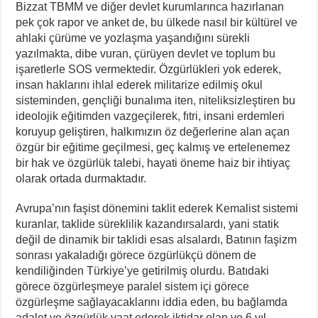
Bizzat TBMM ve diğer devlet kurumlarınca hazırlanan
pek çok rapor ve anket de, bu ülkede nasıl bir kültürel ve
ahlaki çürüme ve yozlaşma yaşandığını sürekli
yazılmakta, dibe vuran, çürüyen devlet ve toplum bu
işaretlerle SOS vermektedir. Özgürlükleri yok ederek,
insan haklarını ihlal ederek militarize edilmiş okul
sisteminden, gençliği bunalıma iten, niteliksizleştiren bu
ideolojik eğitimden vazgeçilerek, fıtri, insani erdemleri
koruyup geliştiren, halkımızın öz değerlerine alan açan
özgür bir eğitime geçilmesi, geç kalmış ve ertelenemez
bir hak ve özgürlük talebi, hayati öneme haiz bir ihtiyaç
olarak ortada durmaktadır.
Avrupa’nın faşist dönemini taklit ederek Kemalist sistemi
kuranlar, taklide süreklilik kazandırsalardı, yani statik
değil de dinamik bir taklidi esas alsalardı, Batının faşizm
sonrası yakaladığı görece özgürlükçü dönem de
kendiliğinden Türkiye’ye getirilmiş olurdu. Batıdaki
görece özgürleşmeye paralel sistem içi görece
özgürleşme sağlayacaklarını iddia eden, bu bağlamda
adalet ve özgürlük vaat ederek iktidar olan ve 6 yıl