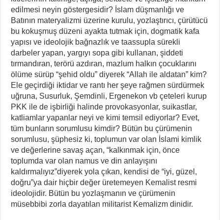
edilmesi neyin göstergesidir? İslam düşmanlığı ve
Batının materyalizmi üzerine kurulu, yozlaştırıcı, çürütücü
bu kokuşmuş düzeni ayakta tutmak için, dogmatik kafa
yapısı ve ideolojik bağnazlık ve taassupla sürekli
darbeler yapan, yargıyı sopa gibi kullanan, şiddeti
tırmandıran, terörü azdıran, mazlum halkın çocuklarını
ölüme sürüp “şehid oldu” diyerek “Allah ile aldatan” kim?
Ele geçirdiği iktidar ve rantı her şeye rağmen sürdürmek
uğruna, Susurluk, Şemdinli, Ergenekon vb çeteleri kurup
PKK ile de işbirliği halinde provokasyonlar, suikastlar,
katliamlar yapanlar neyi ve kimi temsil ediyorlar? Evet,
tüm bunların sorumlusu kimdir? Bütün bu çürümenin
sorumlusu, şüphesiz ki, toplumun var olan İslami kimlik
ve değerlerine savaş açan, “kalkınmak için, önce
toplumda var olan namus ve din anlayışını
kaldırmalıyız”diyerek yola çıkan, kendisi de “iyi, güzel,
doğru”ya dair hiçbir değer üretemeyen Kemalist resmi
ideolojidir. Bütün bu yozlaşmanın ve çürümenin
müsebbibi zorla dayatılan militarist Kemalizm dinidir.