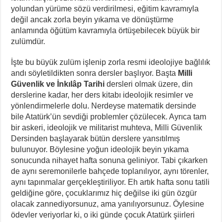
yolundan yürüme sözü verdirilmesi, eğitim kavramıyla
değil ancak zorla beyin yıkama ve dönüştürme
anlamında öğütüm kavramıyla örtüşebilecek büyük bir
zulümdür.
İşte bu büyük zulüm işlenip zorla resmi ideolojiye bağlılık
andı söyletildikten sonra dersler başlıyor. Başta
Milli
Güvenlik ve İnkılâp Tarihi
dersleri olmak üzere, din
derslerine kadar, her ders kitabı ideolojik resimler ve
yönlendirmelerle dolu. Nerdeyse matematik dersinde
bile Atatürk’ün sevdiği problemler çözülecek. Ayrıca tam
bir askeri, ideolojik ve militarist muhteva, Milli Güvenlik
Dersinden başlayarak bütün derslere yansıtılmış
bulunuyor. Böylesine yoğun ideolojik beyin yıkama
sonucunda nihayet hafta sonuna geliniyor. Tabi çıkarken
de aynı seremonilerle bahçede toplanılıyor, aynı törenler,
aynı tapınmalar gerçekleştiriliyor. Eh artık hafta sonu tatili
geldiğine göre, çocuklarımız hiç değilse iki gün özgür
olacak zannediyorsunuz, ama yanılıyorsunuz. Öylesine
ödevler veriyorlar ki, o iki günde çocuk Atatürk şiirleri