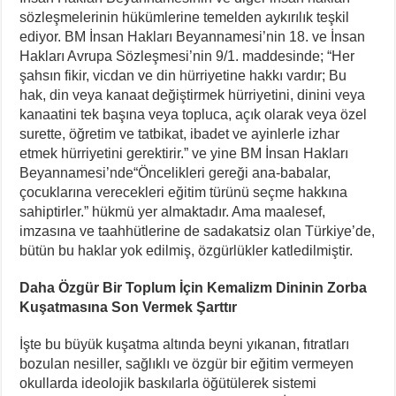
sözleşmelerinin hükümlerine temelden aykırılık teşkil
ediyor. BM İnsan Hakları Beyannamesi’nin 18. ve İnsan
Hakları Avrupa Sözleşmesi’nin 9/1. maddesinde; “Her
şahsın fikir, vicdan ve din hürriyetine hakkı vardır; Bu
hak, din veya kanaat değiştirmek hürriyetini, dinini veya
kanaatini tek başına veya topluca, açık olarak veya özel
surette, öğretim ve tatbikat, ibadet ve ayinlerle izhar
etmek hürriyetini gerektirir.” ve yine BM İnsan Hakları
Beyannamesi’nde“Öncelikleri gereği ana-babalar,
çocuklarına verecekleri eğitim türünü seçme hakkına
sahiptirler.” hükmü yer almaktadır. Ama maalesef,
imzasına ve taahhütlerine de sadakatsiz olan Türkiye’de,
bütün bu haklar yok edilmiş, özgürlükler katledilmiştir.
Daha Özgür Bir Toplum İçin Kemalizm Dininin Zorba
Kuşatmasına Son Vermek Şarttır
İşte bu büyük kuşatma altında beyni yıkanan, fıtratları
bozulan nesiller, sağlıklı ve özgür bir eğitim vermeyen
okullarda ideolojik baskılarla öğütülerek sistemi