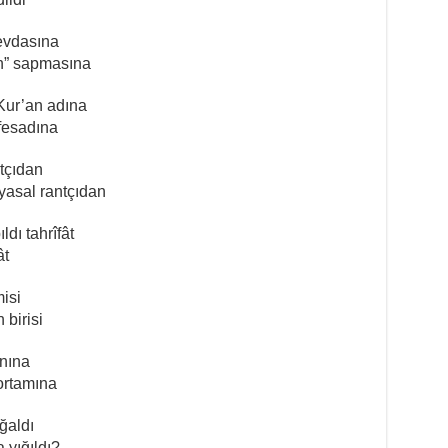
sevdasına
in” sapmasına
Kur’an adına
 fesadına
atçıdan
yasal rantçıdan
dı tahrîfât
ât
isi
 birisi
anına
 ortamına
ğaldı
 yığıldı?