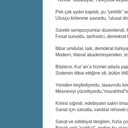
Pek çok aydın kapıldı, şu “yerlilik” 
Ulusçu kirlenme savurdu, “ulusal d
Sürekli sempozyumlar düzenlendi, 
Fırsat sunuldu, tarihselci, demokrat
İtibar umdular, laik, demokrat ilahiy
Modern, liberal akademisyenden, si
Böylece, Kur’an’a hizmet adıyla yapıl
Sistemin itibar ettiğine idi, bütün iltif
Yeniden keşfediyordu, tasavvufu kim
Mesneviyi yüceltiyordu,“muvahhid”in
Kimisi sığındı, edebiyatın sakin lim
Sanat için sanatla, vardılar rehavet
Sanat ve edebiyat dergileri, hızla ço
Birçok eski “radikal”, neden bu alana