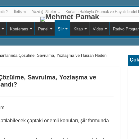
dir?
İletişim
Yazdığı Siteler
Kur’an’ı Hakkıyla Okumak ve Hayatı İbadet K
Konferans
Panel
Şiir
Kitap
Video
Radyo Progra
anlarında Çözülme, Savrulma, Yozlaşma ve Hüsran Neden
Çok
Çözülme, Savrulma, Yozlaşma ve
şandı?
im
latılabilecek çaptaki önemli konuları, şiir formunda