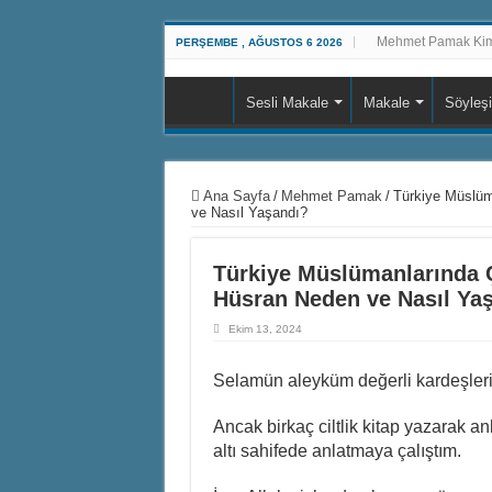
Mehmet Pamak Kim
PERŞEMBE , AĞUSTOS 6 2026
Sesli Makale
Makale
Söyleşi
Ana Sayfa
/
Mehmet Pamak
/
Türkiye Müslüm
ve Nasıl Yaşandı?
Türkiye Müslümanlarında 
Hüsran Neden ve Nasıl Ya
Ekim 13, 2024
Selamün aleyküm değerli kardeşler
Ancak birkaç ciltlik kitap yazarak an
altı sahifede anlatmaya çalıştım.