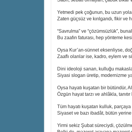
Yetmedi pek çoğunun, bu uzun yola 
Zaten güçsüz ve kırılgandı, fikir ve 
“Savrulma” ve “çözümsüzlük”, bunalı
Bu zaafın faturası, hep yönteme kesi
Oysa Kur’an-sünnet eksenliyse, do
Zaaflı olanlar ise, kadro, eylem ve 
Dini ideoloji sanan, kulluğu makasl
Siyasi slogan üretip, modernizme y
Oysa hayatı kuşatan bir bütündür, All
Özgün hayat tarzı ve ahlâkla, tanıtır
Tüm hayatı kuşatan kulluk, parçaya
Siyaset ve bazı ibadât, bütün yerin
Yirmi sekiz Şubat süreciydi, çözülme
Belki de, mazeret arayana mazeret 