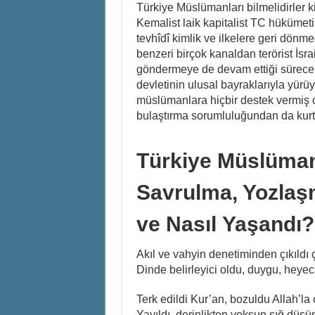
Türkiye Müslümanları bilmelidirler ki
Kemalist laik kapitalist TC hükümeti
tevhîdî kimlik ve ilkelere geri dönme
benzeri birçok kanaldan terörist İsrai
göndermeye de devam ettiği sürece, Fi
devletinin ulusal bayraklarıyla yür
müslümanlara hiçbir destek vermiş o
bulaştırma sorumluluğundan da kurt
Türkiye Müslüman
Savrulma, Yozla
ve Nasıl Yaşandı?
Akıl ve vahyin denetiminden çıkıld
Dinde belirleyici oldu, duygu, heye
Terk edildi Kur’an, bozuldu Allah’la
Yayıldı, derinlikten yoksun sığ düşü