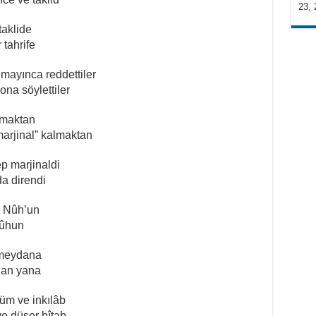
23, 
taklide
 tahrife
lmayınca reddettiler
ona söylettiler
olmaktan
marjinal” kalmaktan
ep marjinaldi
a direndi
ı Nûh’un
rûhun
 meydana
dan yana
şüm ve inkılâb
ve düşer bîtab