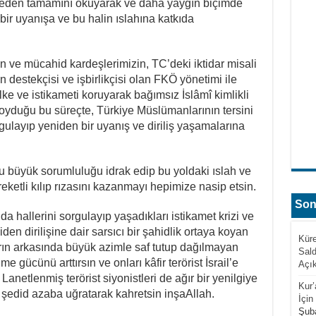
eden tamamını okuyarak ve daha yaygın biçimde
bir uyanışa ve bu halin ıslahına katkıda
 ve mücahid kardeşlerimizin, TC’deki iktidar misali
nin destekçisi ve işbirlikçisi olan FKÖ yönetimi ile
lke ve istikameti koruyarak bağımsız İslâmî kimlikli
a koyduğu bu süreçte, Türkiye Müslümanlarının tersini
rgulayıp yeniden bir uyanış ve diriliş yaşamalarına
 büyük sorumluluğu idrak edip bu yoldaki ıslah ve
eketli kılıp rızasını kazanmayı hepimize nasip etsin.
Son
 hallerini sorgulayıp yaşadıkları istikamet krizi ve
en dirilişine dair sarsıcı bir şahidlik ortaya koyan
Küre
rın arkasında büyük azimle saf tutup dağılmayan
Sald
 gücünü arttırsın ve onları kâfir terörist İsrail’e
Açı
anetlenmiş terörist siyonistleri de ağır bir yenilgiye
Kur
e şedid azaba uğratarak kahretsin inşaAllah.
İçin
Şuba