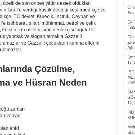
, özellikle son onbeş yıldır destek oldukları
Ömrü
nin İsrail’e verdiği büyük desteği kestirmedikçe ve
Sorg
dikçe, TC devleti Kürecik, İncirlik, Ceyhan ve
Ey F
l’e istihbarat, silah, mühimmat, petrol ve çelik
İnti
listin için üstelik İsrail destekçisi taguti TC
üyüş yapmak ve slogan atmakla Gazze’li
Fili
Zill
lamazlar ve Gazze’li çocukların kanına ellerini
Ağus
ulamazlar.
Ümm
17, 
larında Çözülme,
İŞG
MES
şma ve Hüsran Neden
202
ÜMM
GÖZ
12, 
ı çoğu zaman
FİL
can ve zan
KUR
Mehm
 olan ahid
Stat
nce ve taklid