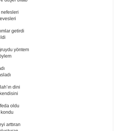
nefesleri
hevesleri
mlar getirdi
ldi
ğruydu yöntem
söylem
adı
asladı
ah’ın dini
 kendisini
 feda oldu
e kondu
yi arttıran
oluşturan