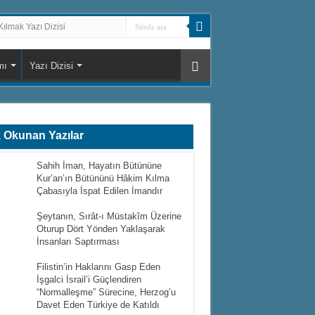
ılmak Yazı Dizisi
mı
Yazı Dizisi
 Okunan Yazılar
Sahih İman, Hayatın Bütününe
Kur’an’ın Bütününü Hâkim Kılma
Çabasıyla İspat Edilen İmandır
Şeytanın, Sırât-ı Müstakîm Üzerine
Oturup Dört Yönden Yaklaşarak
İnsanları Saptırması
Filistin’in Haklarını Gasp Eden
İşgalci İsrail’i Güçlendiren
“Normalleşme” Sürecine, Herzog’u
Davet Eden Türkiye de Katıldı