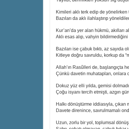
Kimileri aklı terk edip de yönelirken 
Bazıları da aklı ilahlaştırıp yöneldiler
Kur’an’da yer alan hükmü, akılları a
Aklı esas alıp, vahyin bildirmediğini 
Bazıları ise çabuk bıktı, az sayıda 
Kitleye doğru savruldu, korkup da “
Allah’ın Rasûlleri de, başlangıçta h
Çünkü davetin muhatapları, onlara d
Dokuz yüz elli yılda, gemisi dolmad
Çoğu isyanı tercih etmişti, azgın gü
Halkı dönüştürme iddiasıyla, çıkan
Davete direnince, savrulmamalı on
Uzun, zorlu bir yol, toplumsal dönü
Sabrı, sebatı olmayan, çabuk bıkar 