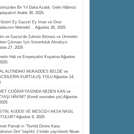
müzden Bir Yıl Daha Azaldı, Gelin Hâlimizi
ulayalım!
Aralık 30, 2025
ilistin! Ey Gazze! Ey İman ve Onur
fadasının Mektebi!…
Ağustos 30, 2025
stin ve Gazze’de Zulmün Bitmesi ve Ümmetin
etten Çıkması İçin Sorumluluk Almalıyız
tos 27, 2025
etin Hali ve Emperyalist Kuşatma
Ağustos
2025
AL ALTINDAKİ MUKADDES BELDE ve
CİDLERİN KURTULUŞ YOLU
Ağustos 14,
5
ET COĞRAFYASINDA NEDEN KAN ve
YAŞI HÂKİM? (Kendi sesinden şiir)
Ağustos
2025
İSTİN, KUDÜS VE MESCİD-İ AKSA NASIL
TULUR?
Ağustos 9, 2025
et Pamak’ın “Tevhid Dinine Karşı
ükonun Dini” başlıklı 3 kitabı yayınlandı
Nisan