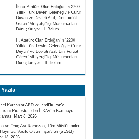
İkinci Atatürk Olan Erdoğan’ın 2200
Yıllık Türk Devlet Geleneğiyle Gurur
Duyan ve Devleti Asıl, Dini Furûât
Gören “Milliyetçi”liği Müslümanları
Dönüştürüyor - I. Bölüm
II. Atatürk Olan Erdoğan’ın “2200
Yıllık Türk Devlet Geleneğiyle Gurur
Duyan” ve Devleti Asıl, Dini Furûât
Gören “Milliyetçi”liği Müslümanları
Dönüştürüyor – II. Bölüm
 Yazılar
sel Korsanlar ABD ve İsrail’in İran’a
ırısını Protesto Eden İLKAV’ın Kamuoyu
klaması
Mart 8, 2026
’an ve Oruç Ayı Ramazan, Tüm Müslümanlar
 Hayırlara Vesile Olsun İnşaAllah (SESLİ)
t 18, 2026