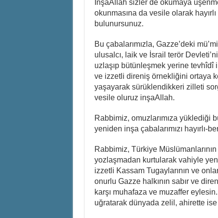
İnşaAllah sizler de okumaya üşenm
okunmasına da vesile olarak hayırlı 
bulunursunuz.
Bu çabalarımızla, Gazze’deki mü’min
ulusalcı, laik ve İsrail terör Devleti’
uzlaşıp bütünleşmek yerine tevhîdî i
ve izzetli direniş örnekliğini ortay
yaşayarak sürüklendikkeri zilleti so
vesile oluruz inşaAllah.
Rabbimiz, omuzlarımıza yüklediği bu
yeniden inşa çabalarımızı hayırlı-ber
Rabbimiz, Türkiye Müslümanlarının da
yozlaşmadan kurtularak vahiyle yenid
izzetli Kassam Tugaylarının ve onla
onurlu Gazze halkının sabır ve direnme
karşı muhafaza ve muzaffer eylesin. L
uğratarak dünyada zelil, ahirette is