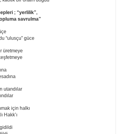
leri ; “yerlilik”,
“topluma savrulma”
üçe
ldu “ulusçu” güce
ir üretmeye
 keşfetmeye
dına
fesadına
n utandılar
ındılar
mak için halkı
lı Hakk’ı
gidildi
ildi