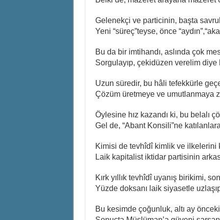
Gelenekçi ve particinin, başta savr
Yeni “süreç”teyse, önce “aydın”,“a
Bu da bir imtihandı, aslında çok mes
Sorgulayıp, çekidüzen verelim diye 
Uzun süredir, bu hâli tefekkürle ge
Çözüm üretmeye ve umutlanmaya z
Öylesine hız kazandı ki, bu belalı 
Gel de, “Abant Konsili”ne katılanla
Kimisi de tevhîdî kimlik ve ilkelerini
Laik kapitalist iktidar partisinin arka
Kırk yıllık tevhîdî uyanış birikimi, s
Yüzde doksanı laik siyasetle uzlaşı
Bu kesimde çoğunluk, altı ay önceki
Sonuçta Müslüman’a güveni sarsan, 