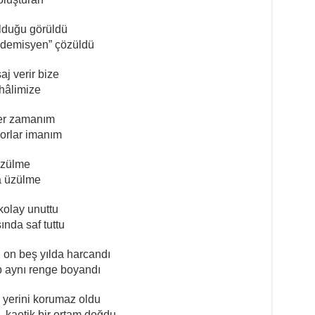
ulduğu görüldü
kademisyen” çözüldü
aj verir bize
hâlimize
çer zamanım
orlar imanım
çözülme
ra üzülme
 kolay unuttu
sında saf tuttu
on on beş yılda harcandı
p aynı renge boyandı
 yerini korumaz oldu
kaotik bir ortam doğdu