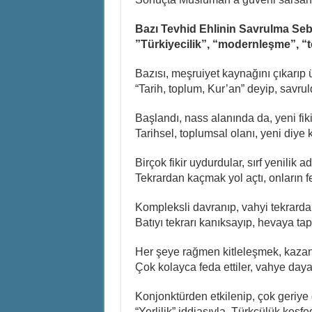
Bazı Tevhid Ehlinin Savrulma Sebep
”Türkiyecilik”, “modernleşme”, 
Bazısı, meşruiyet kaynağını çıkarıp 
“Tarih, toplum, Kur’an” deyip, savru
Başlandı, nass alanında da, yeni fik
Tarihsel, toplumsal olanı, yeni diye
Birçok fikir uydurdular, sırf yenilik a
Tekrardan kaçmak yol açtı, onların 
Kompleksli davranıp, vahyi tekrarda
Batıyı tekrarı kanıksayıp, hevaya tap
Her şeye rağmen kitleleşmek, kazan
Çok kolayca feda ettiler, vahye daya
Konjonktürden etkilenip, çok geriye 
“Yerlilik” iddiasıyla, Türkçülük keşfed