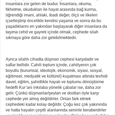
insanlara zor gelen de budur. İnsanlara, okuma,
fıkhetme, okudukları ile hayat arasında bağ kurma,
öğrendiği imani, ahlaki, ibadi değer, ölçü ve ilkeleri
içselleştirip öncelikle kendisi yaşama ve sonra da bu
yaşadıklarını en yakından başlayarak diğer insanlara da
taşıma cehd ve gayreti içinde olmak, cephede silah
sıkmaya göre daha zor gelebilmektedir.
Ayrıca silahlı cihadta düşman cephesi karşıdadır ve
saflar bellidir. Cahili toplum içinde, cahiliyenin çok
boyutlu (kurumsal, ideolojik, ekonomik, siyasi, sosyal,
eğitimsel, medyatik ve kültürel) kuşatması altında tevhidi
davet, eğitim, şahidlikle hayatı ve toplumu dönüştürme
hedefli Kur’ani inkılaba yönelik çabalar ise, daha zor
gelir. Çünkü düşmanlar/şeytan ve dostları öyle karşı
cephede yer almış değildirler. Onları fark etmek
cephedeki kadar kolay değildir. Çoğu kez çok yakınında
ve hatta hayatın çeşitli alanlarında seninle beraberdirler