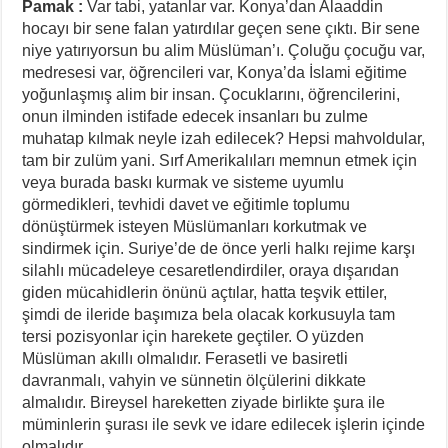
Pamak :
Var tabi, yatanlar var. Konya’dan Alaaddin
hocayı bir sene falan yatırdılar geçen sene çıktı. Bir sene
niye yatırıyorsun bu alim Müslüman’ı. Çoluğu çocuğu var,
medresesi var, öğrencileri var, Konya’da İslami eğitime
yoğunlaşmış alim bir insan. Çocuklarını, öğrencilerini,
onun ilminden istifade edecek insanları bu zulme
muhatap kılmak neyle izah edilecek? Hepsi mahvoldular,
tam bir zulüm yani. Sırf Amerikalıları memnun etmek için
veya burada baskı kurmak ve sisteme uyumlu
görmedikleri, tevhidi davet ve eğitimle toplumu
dönüştürmek isteyen Müslümanları korkutmak ve
sindirmek için. Suriye’de de önce yerli halkı rejime karşı
silahlı mücadeleye cesaretlendirdiler, oraya dışarıdan
giden mücahidlerin önünü açtılar, hatta teşvik ettiler,
şimdi de ileride başımıza bela olacak korkusuyla tam
tersi pozisyonlar için harekete geçtiler. O yüzden
Müslüman akıllı olmalıdır. Ferasetli ve basiretli
davranmalı, vahyin ve sünnetin ölçülerini dikkate
almalıdır. Bireysel hareketten ziyade birlikte şura ile
müminlerin şurası ile sevk ve idare edilecek işlerin içinde
olmalıdır.