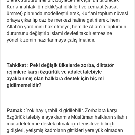
olarak sürdürülmelidir. Böylece halk için umut olacak
Kur’ani ahlak, örneklik/şahidlik fert ve cemaat (vasat
ümmet) planında modelleştirilerek, Kur’ani toplum nüvesi
ortaya çıkarılıp cazibe merkezi haline getirilerek, hem
Allah’ın yardımını hak etmeye, hem de Allah’ın toplumun
durumunu değiştirip İslami devleti takdir etmesine
yönelik zemin hazırlanmaya çalışılmalıdır.
Tahkikat : Peki değişik ülkelerde zorba, diktatör
rejimlere karşı özgürlük ve adalet talebiyle
ayaklanmış olan halklara destek için hiç mi
gidilmemelidir?
Pamak :
Yok hayır, tabii ki gidilebilir. Zorbalara karşı
özgürlük talebiyle ayaklanmış Müslüman halkların silahlı
mücadelelerine destek olmak için temsili ve bilinçli
gidişleri, yetişmiş kadroların gittikleri yere yük olmadan