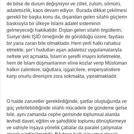
de bitse de durum değişmiyor ve zillet, zulüm, sömürü,
adaletsizlik, kaos devam ediyor. Burada dikkat çekilmesi
gerekli bir başka konu da, dışarıdan gelen silahlı güçlerin
baskısıyla bir ülkeye İslami adalet sisteminin
gelmeyeceği hakikatidir. Dıştan gelen silahlı örgütlerin,
Suriye’deki IŞİD örneğinde de görüldüğü üzere, faydası
bir yana zararı bile olmaktadır. Hem yerli halkı rahatsız
etmekte, şer’i hudutları aşan adaletsiz uygulamalarıyla
nefrete yol açmakta, İslam’ın şerefli imajını kirletmekte,
hem de İslam düşmanlarının eline kozlar verip Müslüman
halkın zalimlere, tağutlara, işgalcilere, emperyalistlere
karşı onurlu direnişini zora sokmakta, yıpratmaktadır.
O halde zaruretler gerektirdiğinde, şartlar oluştuğunda ve
güç yetirilebildiğinde silahlı mücadele de gündeme gelse
bile, aynı zamanda cephe gerisinde toplumsal alanda
tevhidi davet, eğitim ve şahidlikle toplumu dönüştürmeye
ve vahiyle inşaya yönelik çabalar da paralel çalışmalar