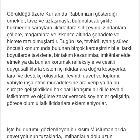
Görüldüğü üzere Kur’an’da Rabbimizin gösterdiği
örnekler, taviz ve uzlaşmayla bulunulacak şirkle
hükmeden saraylara, iktidarlara sırt çevirip, zindanlara,
çöllere, mağaralara ve işkence altında şehadete ve
hicrete razı olmuşlardır. Bugün ise, tevhidi uyanış süreci
öncüsü konumunda bulunan birçok kardeşimiz bile, farklı
boyutlarda tavizlerle, bir takım kazanımlar, imkânlar elde
etmek ya da bunları korumak refleksiyle ve çeşitli
duygusallıklarla sistem içi iktidarlara doğru koşuyorlar,
taraf ve destekçi oluyorlar. Tevhidi davet ve toplumu
vahiyle inşa etme mücadelesine ara verip ya da bu
süreçte geliştirdikleri hak-batıl karışımı bir dille tevhidi
istikamete ve ölçülere zarar verecek söylemler geliştirip,
görece olumlu laik iktidarlara eklemleniyorlar.
İşte bu durumu gözlemleyen bir kısım Müslümanlar da
davet yolunun tuzaklarla, imtihanlarla dolu uzun