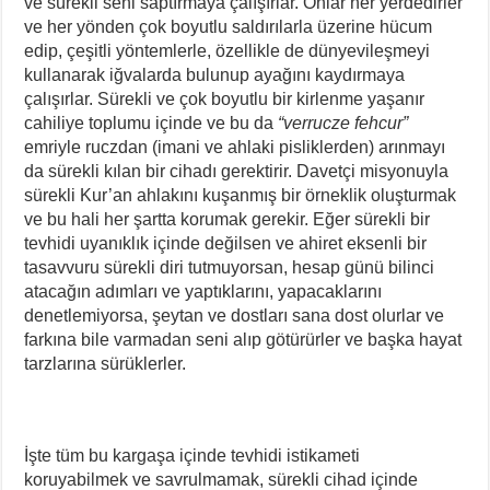
ve sürekli seni saptırmaya çalışırlar. Onlar her yerdedirler
ve her yönden çok boyutlu saldırılarla üzerine hücum
edip, çeşitli yöntemlerle, özellikle de dünyevileşmeyi
kullanarak iğvalarda bulunup ayağını kaydırmaya
çalışırlar. Sürekli ve çok boyutlu bir kirlenme yaşanır
cahiliye toplumu içinde ve bu da
“verrucze fehcur”
emriyle ruczdan (imani ve ahlaki pisliklerden) arınmayı
da sürekli kılan bir cihadı gerektirir. Davetçi misyonuyla
sürekli Kur’an ahlakını kuşanmış bir örneklik oluşturmak
ve bu hali her şartta korumak gerekir. Eğer sürekli bir
tevhidi uyanıklık içinde değilsen ve ahiret eksenli bir
tasavvuru sürekli diri tutmuyorsan, hesap günü bilinci
atacağın adımları ve yaptıklarını, yapacaklarını
denetlemiyorsa, şeytan ve dostları sana dost olurlar ve
farkına bile varmadan seni alıp götürürler ve başka hayat
tarzlarına sürüklerler.
İşte tüm bu kargaşa içinde tevhidi istikameti
koruyabilmek ve savrulmamak, sürekli cihad içinde