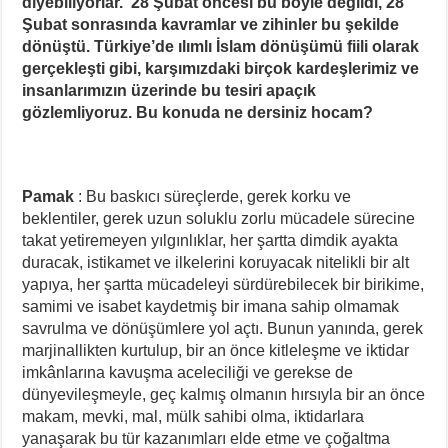
diyebiliyorlar. 28 Şubat öncesi bu böyle değildi, 28
Şubat sonrasında kavramlar ve zihinler bu şekilde
dönüştü. Türkiye’de ılımlı İslam dönüşümü fiili olarak
gerçekleşti gibi, karşımızdaki birçok kardeşlerimiz ve
insanlarımızın üzerinde bu tesiri apaçık
gözlemliyoruz. Bu konuda ne dersiniz hocam?
Pamak
: Bu baskıcı süreçlerde, gerek korku ve
beklentiler, gerek uzun soluklu zorlu mücadele sürecine
takat yetiremeyen yılgınlıklar, her şartta dimdik ayakta
duracak, istikamet ve ilkelerini koruyacak nitelikli bir alt
yapıya, her şartta mücadeleyi sürdürebilecek bir birikime,
samimi ve isabet kaydetmiş bir imana sahip olmamak
savrulma ve dönüşümlere yol açtı. Bunun yanında, gerek
marjinallikten kurtulup, bir an önce kitleleşme ve iktidar
imkânlarına kavuşma aceleciliği ve gerekse de
dünyevileşmeyle, geç kalmış olmanın hırsıyla bir an önce
makam, mevki, mal, mülk sahibi olma, iktidarlara
yanaşarak bu tür kazanımları elde etme ve çoğaltma