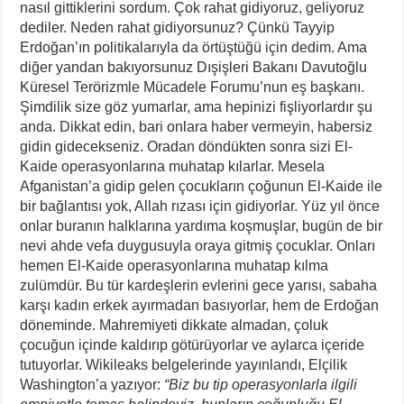
nasıl gittiklerini sordum. Çok rahat gidiyoruz, geliyoruz
dediler. Neden rahat gidiyorsunuz? Çünkü Tayyip
Erdoğan’ın politikalarıyla da örtüştüğü için dedim. Ama
diğer yandan bakıyorsunuz Dışişleri Bakanı Davutoğlu
Küresel Terörizmle Mücadele Forumu’nun eş başkanı.
Şimdilik size göz yumarlar, ama hepinizi fişliyorlardır şu
anda. Dikkat edin, bari onlara haber vermeyin, habersiz
gidin gidecekseniz. Oradan döndükten sonra sizi El-
Kaide operasyonlarına muhatap kılarlar. Mesela
Afganistan’a gidip gelen çocukların çoğunun El-Kaide ile
bir bağlantısı yok, Allah rızası için gidiyorlar. Yüz yıl önce
onlar buranın halklarına yardıma koşmuşlar, bugün de bir
nevi ahde vefa duygusuyla oraya gitmiş çocuklar. Onları
hemen El-Kaide operasyonlarına muhatap kılma
zulümdür. Bu tür kardeşlerin evlerini gece yarısı, sabaha
karşı kadın erkek ayırmadan basıyorlar, hem de Erdoğan
döneminde. Mahremiyeti dikkate almadan, çoluk
çocuğun içinde kaldırıp götürüyorlar ve aylarca içeride
tutuyorlar. Wikileaks belgelerinde yayınlandı, Elçilik
Washington’a yazıyor:
“Biz bu tip operasyonlarla ilgili