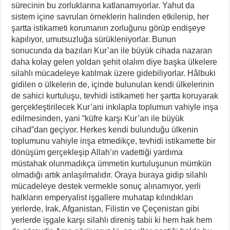
sürecinin bu zorluklarına katlanamıyorlar. Yahut da
sistem içine savrulan örneklerin halinden etkilenip, her
şartta istikameti korumanın zorluğunu görüp endişeye
kapılıyor, umutsuzluğa sürükleniyorlar. Bunun
sonucunda da bazıları Kur’an ile büyük cihada nazaran
daha kolay gelen yoldan şehit olalım diye başka ülkelere
silahlı mücadeleye katılmak üzere gidebiliyorlar. Hâlbuki
gidilen o ülkelerin de, içinde bulunulan kendi ülkelerinin
de sahici kurtuluşu, tevhidi istikameti her şartta koruyarak
gerçekleştirilecek Kur’ani inkılapla toplumun vahiyle inşa
edilmesinden, yani “küfre karşı Kur’an ile büyük
cihad”dan geçiyor. Herkes kendi bulunduğu ülkenin
toplumunu vahiyle inşa etmedikçe, tevhidi istikamette bir
dönüşüm gerçekleşip Allah’ın vadettiği yardıma
müstahak olunmadıkça ümmetin kurtuluşunun mümkün
olmadığı artık anlaşılmalıdır. Oraya buraya gidip silahlı
mücadeleye destek vermekle sonuç alınamıyor, yerli
halkların emperyalist işgallere muhatap kılındıkları
yerlerde, Irak, Afganistan, Filistin ve Çeçenistan gibi
yerlerde işgale karşı silahlı direniş tabii ki hem hak hem