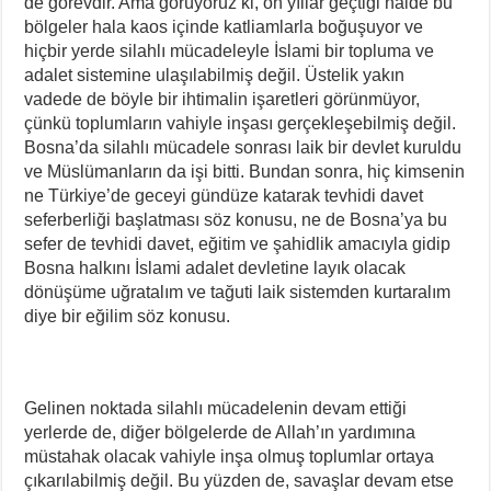
de görevdir. Ama görüyoruz ki, on yıllar geçtiği halde bu
bölgeler hala kaos içinde katliamlarla boğuşuyor ve
hiçbir yerde silahlı mücadeleyle İslami bir topluma ve
adalet sistemine ulaşılabilmiş değil. Üstelik yakın
vadede de böyle bir ihtimalin işaretleri görünmüyor,
çünkü toplumların vahiyle inşası gerçekleşebilmiş değil.
Bosna’da silahlı mücadele sonrası laik bir devlet kuruldu
ve Müslümanların da işi bitti. Bundan sonra, hiç kimsenin
ne Türkiye’de geceyi gündüze katarak tevhidi davet
seferberliği başlatması söz konusu, ne de Bosna’ya bu
sefer de tevhidi davet, eğitim ve şahidlik amacıyla gidip
Bosna halkını İslami adalet devletine layık olacak
dönüşüme uğratalım ve tağuti laik sistemden kurtaralım
diye bir eğilim söz konusu.
Gelinen noktada silahlı mücadelenin devam ettiği
yerlerde de, diğer bölgelerde de Allah’ın yardımına
müstahak olacak vahiyle inşa olmuş toplumlar ortaya
çıkarılabilmiş değil. Bu yüzden de, savaşlar devam etse