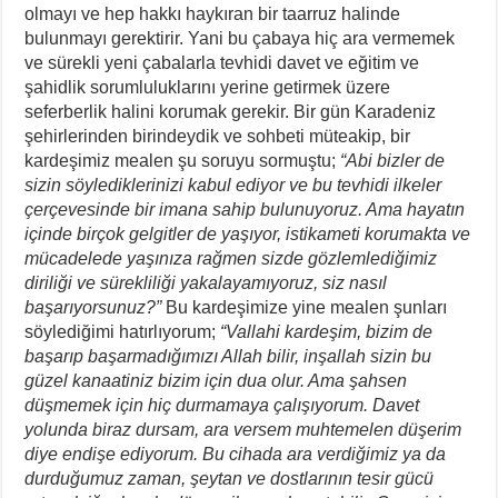
olmayı ve hep hakkı haykıran bir taarruz halinde
bulunmayı gerektirir. Yani bu çabaya hiç ara vermemek
ve sürekli yeni çabalarla tevhidi davet ve eğitim ve
şahidlik sorumluluklarını yerine getirmek üzere
seferberlik halini korumak gerekir. Bir gün Karadeniz
şehirlerinden birindeydik ve sohbeti müteakip, bir
kardeşimiz mealen şu soruyu sormuştu;
“Abi bizler de
sizin söylediklerinizi kabul ediyor ve bu tevhidi ilkeler
çerçevesinde bir imana sahip bulunuyoruz. Ama hayatın
içinde birçok gelgitler de yaşıyor, istikameti korumakta ve
mücadelede yaşınıza rağmen sizde gözlemlediğimiz
diriliği ve sürekliliği yakalayamıyoruz, siz nasıl
başarıyorsunuz?”
Bu kardeşimize yine mealen şunları
söylediğimi hatırlıyorum;
“Vallahi kardeşim, bizim de
başarıp başarmadığımızı Allah bilir, inşallah sizin bu
güzel kanaatiniz bizim için dua olur. Ama şahsen
düşmemek için hiç durmamaya çalışıyorum. Davet
yolunda biraz dursam, ara versem muhtemelen düşerim
diye endişe ediyorum. Bu cihada ara verdiğimiz ya da
durduğumuz zaman, şeytan ve dostlarının tesir gücü