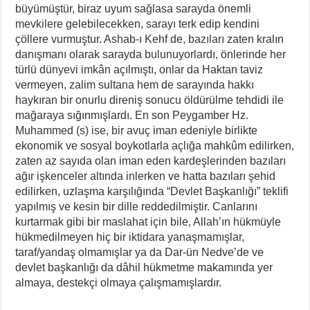
büyümüştür, biraz uyum sağlasa sarayda önemli
mevkilere gelebilecekken, sarayı terk edip kendini
çöllere vurmuştur. Ashab-ı Kehf de, bazıları zaten kralın
danışmanı olarak sarayda bulunuyorlardı, önlerinde her
türlü dünyevi imkân açılmıştı, onlar da Haktan taviz
vermeyen, zalim sultana hem de sarayında hakkı
haykıran bir onurlu direniş sonucu öldürülme tehdidi ile
mağaraya sığınmışlardı. En son Peygamber Hz.
Muhammed (s) ise, bir avuç iman edeniyle birlikte
ekonomik ve sosyal boykotlarla açlığa mahkûm edilirken,
zaten az sayıda olan iman eden kardeşlerinden bazıları
ağır işkenceler altında inlerken ve hatta bazıları şehid
edilirken, uzlaşma karşılığında “Devlet Başkanlığı” teklifi
yapılmış ve kesin bir dille reddedilmiştir. Canlarını
kurtarmak gibi bir maslahat için bile, Allah’ın hükmüyle
hükmedilmeyen hiç bir iktidara yanaşmamışlar,
taraf/yandaş olmamışlar ya da Dar-ün Nedve’de ve
devlet başkanlığı da dâhil hükmetme makamında yer
almaya, destekçi olmaya çalışmamışlardır.