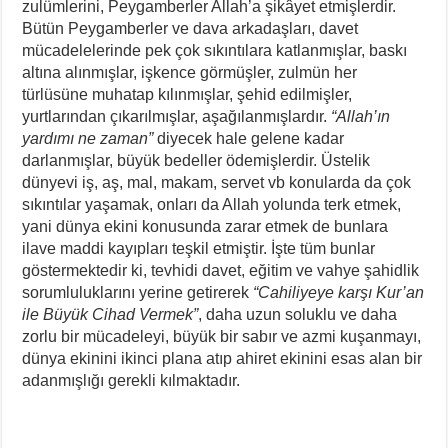
zulümlerini, Peygamberler Allah’a şikâyet etmişlerdir.
Bütün Peygamberler ve dava arkadaşları, davet
mücadelelerinde pek çok sıkıntılara katlanmışlar, baskı
altına alınmışlar, işkence görmüşler, zulmün her
türlüsüne muhatap kılınmışlar, şehid edilmişler,
yurtlarından çıkarılmışlar, aşağılanmışlardır.
“Allah’ın
yardımı ne zaman”
diyecek hale gelene kadar
darlanmışlar, büyük bedeller ödemişlerdir. Üstelik
dünyevi iş, aş, mal, makam, servet vb konularda da çok
sıkıntılar yaşamak, onları da Allah yolunda terk etmek,
yani dünya ekini konusunda zarar etmek de bunlara
ilave maddi kayıpları teşkil etmiştir. İşte tüm bunlar
göstermektedir ki, tevhidi davet, eğitim ve vahye şahidlik
sorumluluklarını yerine getirerek
“Cahiliyeye karşı Kur’an
ile Büyük Cihad Vermek”
, daha uzun soluklu ve daha
zorlu bir mücadeleyi, büyük bir sabır ve azmi kuşanmayı,
dünya ekinini ikinci plana atıp ahiret ekinini esas alan bir
adanmışlığı gerekli kılmaktadır.