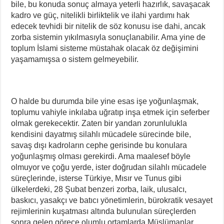
bile, bu konuda sonuç almaya yeterli hazırlık, savaşacak
kadro ve güç, nitelikli birliktelik ve ilahi yardımı hak
edecek tevhidi bir nitelik de söz konusu ise dahi, ancak
zorba sistemin yıkılmasıyla sonuçlanabilir. Ama yine de
toplum İslami sisteme müstahak olacak öz değişimini
yaşamamışsa o sistem gelmeyebilir.
O halde bu durumda bile yine esas işe yoğunlaşmak,
toplumu vahiyle inkılaba uğratıp inşa etmek için seferber
olmak gerekecektir. Zaten bir yandan zorunlulukla
kendisini dayatmış silahlı mücadele sürecinde bile,
savaş dışı kadroların cephe gerisinde bu konulara
yoğunlaşmış olması gerekirdi. Ama maalesef böyle
olmuyor ve çoğu yerde, ister doğrudan silahlı mücadele
süreçlerinde, isterse Türkiye, Mısır ve Tunus gibi
ülkelerdeki, 28 Şubat benzeri zorba, laik, ulusalcı,
baskıcı, yasakçı ve batıcı yönetimlerin, bürokratik vesayet
rejimlerinin kuşatması altında bulunulan süreçlerden
sonra gelen görece olumlu ortamlarda Müslümanlar