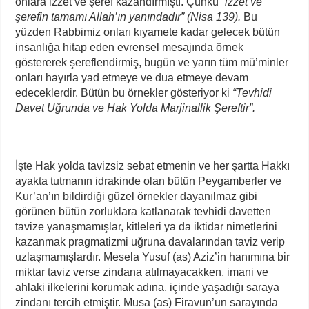
onlara izzet ve şeref kazandırmıştı. Çünkü
“izzet ve
şerefin tamamı Allah’ın yanındadır” (Nisa 139).
Bu
yüzden Rabbimiz onları kıyamete kadar gelecek bütün
insanlığa hitap eden evrensel mesajında örnek
göstererek şereflendirmiş, bugün ve yarın tüm mü’minler
onları hayırla yad etmeye ve dua etmeye devam
edeceklerdir. Bütün bu örnekler gösteriyor ki
“Tevhidi
Davet Uğrunda ve Hak Yolda Marjinallik Şereftir”.
İşte Hak yolda tavizsiz sebat etmenin ve her şartta Hakkı
ayakta tutmanın idrakinde olan bütün Peygamberler ve
Kur’an’ın bildirdiği güzel örnekler dayanılmaz gibi
görünen bütün zorluklara katlanarak tevhidi davetten
tavize yanaşmamışlar, kitleleri ya da iktidar nimetlerini
kazanmak pragmatizmi uğruna davalarından taviz verip
uzlaşmamışlardır. Mesela Yusuf (as) Aziz’in hanımına bir
miktar taviz verse zindana atılmayacakken, imani ve
ahlaki ilkelerini korumak adına, içinde yaşadığı saraya
zindanı tercih etmiştir. Musa (as) Firavun’un sarayında