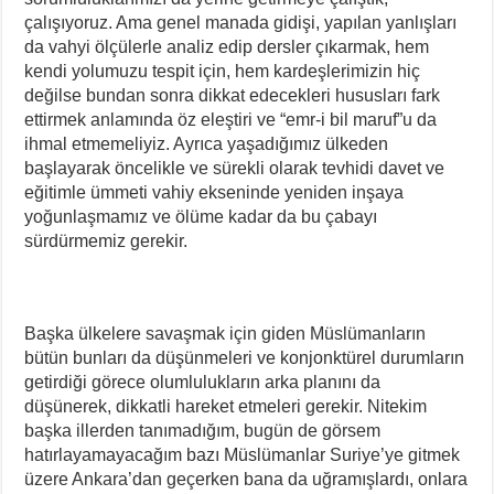
çalışıyoruz. Ama genel manada gidişi, yapılan yanlışları
da vahyi ölçülerle analiz edip dersler çıkarmak, hem
kendi yolumuzu tespit için, hem kardeşlerimizin hiç
değilse bundan sonra dikkat edecekleri hususları fark
ettirmek anlamında öz eleştiri ve “emr-i bil maruf”u da
ihmal etmemeliyiz. Ayrıca yaşadığımız ülkeden
başlayarak öncelikle ve sürekli olarak tevhidi davet ve
eğitimle ümmeti vahiy ekseninde yeniden inşaya
yoğunlaşmamız ve ölüme kadar da bu çabayı
sürdürmemiz gerekir.
Başka ülkelere savaşmak için giden Müslümanların
bütün bunları da düşünmeleri ve konjonktürel durumların
getirdiği görece olumlulukların arka planını da
düşünerek, dikkatli hareket etmeleri gerekir. Nitekim
başka illerden tanımadığım, bugün de görsem
hatırlayamayacağım bazı Müslümanlar Suriye’ye gitmek
üzere Ankara’dan geçerken bana da uğramışlardı, onlara