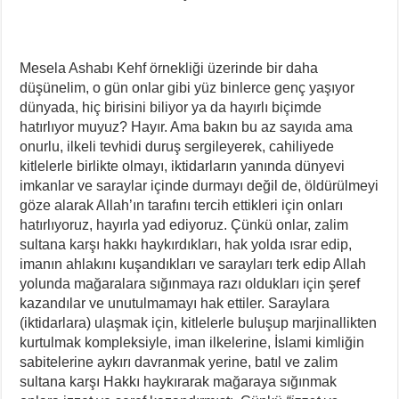
Mesela Ashabı Kehf örnekliği üzerinde bir daha
düşünelim, o gün onlar gibi yüz binlerce genç yaşıyor
dünyada, hiç birisini biliyor ya da hayırlı biçimde
hatırlıyor muyuz? Hayır. Ama bakın bu az sayıda ama
onurlu, ilkeli tevhidi duruş sergileyerek, cahiliyede
kitlelerle birlikte olmayı, iktidarların yanında dünyevi
imkanlar ve saraylar içinde durmayı değil de, öldürülmeyi
göze alarak Allah’ın tarafını tercih ettikleri için onları
hatırlıyoruz, hayırla yad ediyoruz. Çünkü onlar, zalim
sultana karşı hakkı haykırdıkları, hak yolda ısrar edip,
imanın ahlakını kuşandıkları ve sarayları terk edip Allah
yolunda mağaralara sığınmaya razı oldukları için şeref
kazandılar ve unutulmamayı hak ettiler. Saraylara
(iktidarlara) ulaşmak için, kitlelerle buluşup marjinallikten
kurtulmak kompleksiyle, iman ilkelerine, İslami kimliğin
sabitelerine aykırı davranmak yerine, batıl ve zalim
sultana karşı Hakkı haykırarak mağaraya sığınmak