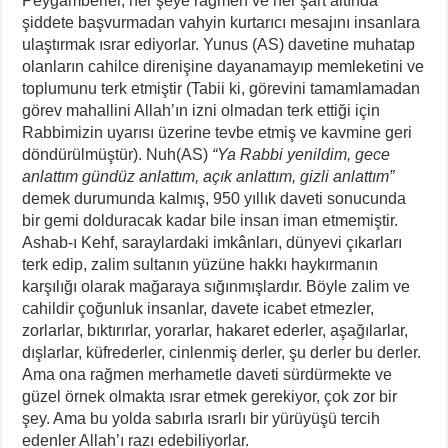
Peygamberler, her şeye rağmen ve her şart altında
şiddete başvurmadan vahyin kurtarıcı mesajını insanlara
ulaştırmak ısrar ediyorlar. Yunus (AS) davetine muhatap
olanların cahilce direnişine dayanamayıp memleketini ve
toplumunu terk etmiştir (Tabii ki, görevini tamamlamadan
görev mahallini Allah’ın izni olmadan terk ettiği için
Rabbimizin uyarısı üzerine tevbe etmiş ve kavmine geri
döndürülmüştür). Nuh(AS)
“Ya Rabbi yenildim, gece
anlattım gündüz anlattım, açık anlattım, gizli anlattım”
demek durumunda kalmış, 950 yıllık daveti sonucunda
bir gemi dolduracak kadar bile insan iman etmemiştir.
Ashab-ı Kehf, saraylardaki imkânları, dünyevi çıkarları
terk edip, zalim sultanın yüzüne hakkı haykırmanın
karşılığı olarak mağaraya sığınmışlardır. Böyle zalim ve
cahildir çoğunluk insanlar, davete icabet etmezler,
zorlarlar, bıktırırlar, yorarlar, hakaret ederler, aşağılarlar,
dışlarlar, küfrederler, cinlenmiş derler, şu derler bu derler.
Ama ona rağmen merhametle daveti sürdürmekte ve
güzel örnek olmakta ısrar etmek gerekiyor, çok zor bir
şey. Ama bu yolda sabırla ısrarlı bir yürüyüşü tercih
edenler Allah’ı razı edebiliyorlar.