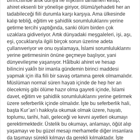
birincisinde artık dünya ile ilişkisini tamamen kesip,
ahiret eksenli bir yönelişe giriyor, ölümü/şehadeti her an
tadabileceği fiili durumla karşı karşıya. Ama ülkesinde
kalıp tebliğ, eğitim ve şahidlik sorumluluklarını yerine
getirme tercihi yaptığında, sanki ölüm birden çok
uzaklara gidiveriyor. Artık dünyadaki meşgaleleri, işi, aşı,
eşi, çocuklarıyla ilgili birçok sorun üzerine adeta
çullanıveriyor ve onu oyalamaya, İslami sorumluluklarını
yerine getirmesinin önüne geçmeye başlıyor, yani
dünyevileşme yaşanıyor. Hâlbuki ahiret ve hesap
bilincini yakîn bir imanla gündemin birinci maddesi
yapmak için illa fiili bir savaş ortamına gerek olmamalıdır.
Müslüman normal süren hayatı içinde de hep her an
ölecekmiş gibi ölüme hazır olma gayreti içinde, İslami
davet, eğitim ve şahidlik sorumluluklarını yerine getirmek
üzere seferberlik içinde olmalıdır. İşte bu seferberlik hali,
başta Kur’an’ı hakkıyla okumak olmak üzere, hayatı,
toplumu, tarihi, hali, geleceği ve kevni ayetleri okumayı
gerektirmektedir. Üstelik bu okumayı, anlamayı, öğüt alıp
yaşamayı ve bu güzel mesajı merhametle diğer insanlara
da taşımayı sürekli kılmayı da gerekli kılmaktadır. İşte