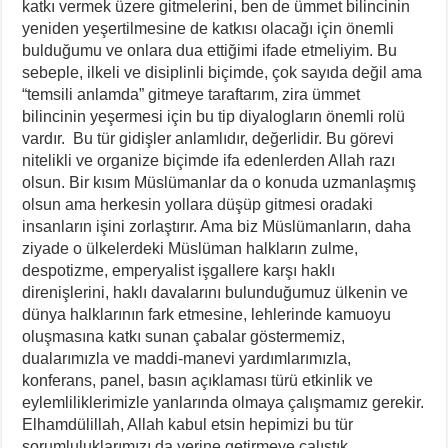
katkı vermek üzere gitmelerini, ben de ümmet bilincinin
yeniden yeşertilmesine de katkısı olacağı için önemli
bulduğumu ve onlara dua ettiğimi ifade etmeliyim. Bu
sebeple, ilkeli ve disiplinli biçimde, çok sayıda değil ama
“temsili anlamda” gitmeye taraftarım, zira ümmet
bilincinin yeşermesi için bu tip diyalogların önemli rolü
vardır. Bu tür gidişler anlamlıdır, değerlidir. Bu görevi
nitelikli ve organize biçimde ifa edenlerden Allah razı
olsun. Bir kısım Müslümanlar da o konuda uzmanlaşmış
olsun ama herkesin yollara düşüp gitmesi oradaki
insanların işini zorlaştırır. Ama biz Müslümanların, daha
ziyade o ülkelerdeki Müslüman halkların zulme,
despotizme, emperyalist işgallere karşı haklı
direnişlerini, haklı davalarını bulunduğumuz ülkenin ve
dünya halklarının fark etmesine, lehlerinde kamuoyu
oluşmasına katkı sunan çabalar göstermemiz,
dualarımızla ve maddi-manevi yardımlarımızla,
konferans, panel, basın açıklaması türü etkinlik ve
eylemliliklerimizle yanlarında olmaya çalışmamız gerekir.
Elhamdülillah, Allah kabul etsin hepimizi bu tür
sorumluluklarımızı da yerine getirmeye çalıştık,