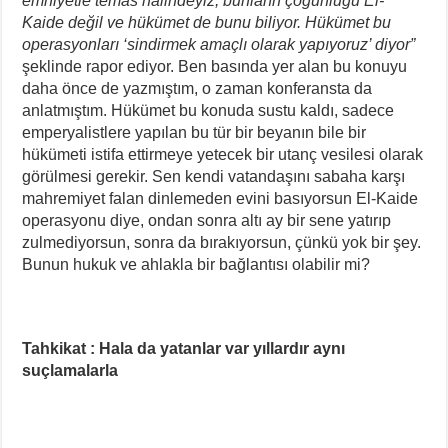
emniyetle temas halindeyiz, bunların çoğunluğu El-
Kaide değil ve hükümet de bunu biliyor. Hükümet bu
operasyonları ‘sindirmek amaçlı olarak yapıyoruz’ diyor”
şeklinde rapor ediyor. Ben basında yer alan bu konuyu
daha önce de yazmıştım, o zaman konferansta da
anlatmıştım. Hükümet bu konuda sustu kaldı, sadece
emperyalistlere yapılan bu tür bir beyanın bile bir
hükümeti istifa ettirmeye yetecek bir utanç vesilesi olarak
görülmesi gerekir. Sen kendi vatandaşını sabaha karşı
mahremiyet falan dinlemeden evini basıyorsun El-Kaide
operasyonu diye, ondan sonra altı ay bir sene yatırıp
zulmediyorsun, sonra da bırakıyorsun, çünkü yok bir şey.
Bunun hukuk ve ahlakla bir bağlantısı olabilir mi?
Tahkikat : Hala da yatanlar var yıllardır aynı
suçlamalarla