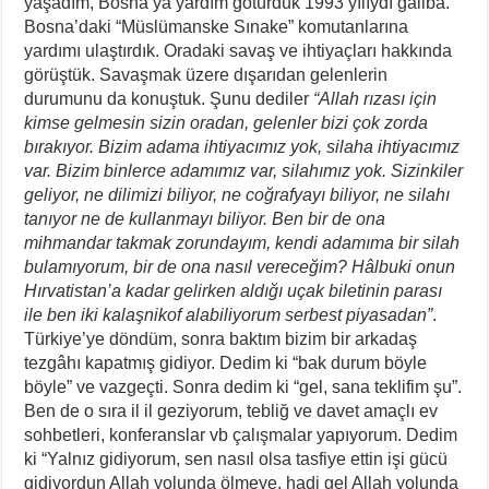
yaşadım, Bosna’ya yardım götürdük 1993 yılıydı galiba.
Bosna’daki “Müslümanske Sınake” komutanlarına
yardımı ulaştırdık. Oradaki savaş ve ihtiyaçları hakkında
görüştük. Savaşmak üzere dışarıdan gelenlerin
durumunu da konuştuk. Şunu dediler
“Allah rızası için
kimse gelmesin sizin oradan, gelenler bizi çok zorda
bırakıyor. Bizim adama ihtiyacımız yok, silaha ihtiyacımız
var. Bizim binlerce adamımız var, silahımız yok. Sizinkiler
geliyor, ne dilimizi biliyor, ne coğrafyayı biliyor, ne silahı
tanıyor ne de kullanmayı biliyor. Ben bir de ona
mihmandar takmak zorundayım, kendi adamıma bir silah
bulamıyorum, bir de ona nasıl vereceğim? Hâlbuki onun
Hırvatistan’a kadar gelirken aldığı uçak biletinin parası
ile ben iki kalaşnikof alabiliyorum serbest piyasadan”
.
Türkiye’ye döndüm, sonra baktım bizim bir arkadaş
tezgâhı kapatmış gidiyor. Dedim ki “bak durum böyle
böyle” ve vazgeçti. Sonra dedim ki “gel, sana teklifim şu”.
Ben de o sıra il il geziyorum, tebliğ ve davet amaçlı ev
sohbetleri, konferanslar vb çalışmalar yapıyorum. Dedim
ki “Yalnız gidiyorum, sen nasıl olsa tasfiye ettin işi gücü
gidiyordun Allah yolunda ölmeye, hadi gel Allah yolunda