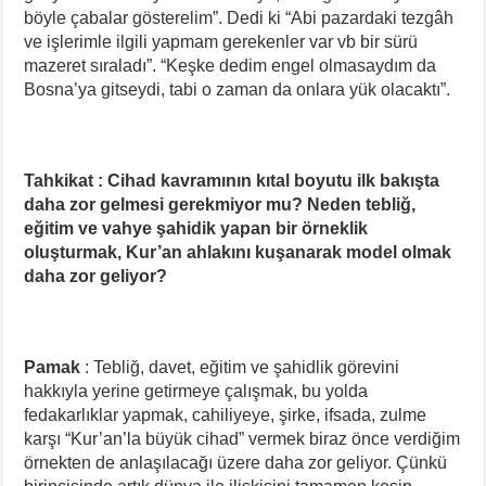
böyle çabalar gösterelim”. Dedi ki “Abi pazardaki tezgâh
ve işlerimle ilgili yapmam gerekenler var vb bir sürü
mazeret sıraladı”. “Keşke dedim engel olmasaydım da
Bosna’ya gitseydi, tabi o zaman da onlara yük olacaktı”.
Tahkikat : Cihad kavramının kıtal boyutu ilk bakışta
daha zor gelmesi gerekmiyor mu? Neden tebliğ,
eğitim ve vahye şahidik yapan bir örneklik
oluşturmak, Kur’an ahlakını kuşanarak model olmak
daha zor geliyor?
Pamak
: Tebliğ, davet, eğitim ve şahidlik görevini
hakkıyla yerine getirmeye çalışmak, bu yolda
fedakarlıklar yapmak, cahiliyeye, şirke, ifsada, zulme
karşı “Kur’an’la büyük cihad” vermek biraz önce verdiğim
örnekten de anlaşılacağı üzere daha zor geliyor. Çünkü