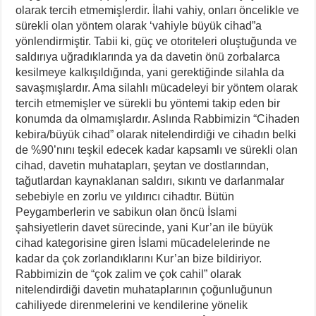
olarak tercih etmemişlerdir. İlahi vahiy, onları öncelikle ve
sürekli olan yöntem olarak ‘vahiyle büyük cihad”a
yönlendirmiştir. Tabii ki, güç ve otoriteleri oluştuğunda ve
saldırıya uğradıklarında ya da davetin önü zorbalarca
kesilmeye kalkışıldığında, yani gerektiğinde silahla da
savaşmışlardır. Ama silahlı mücadeleyi bir yöntem olarak
tercih etmemişler ve sürekli bu yöntemi takip eden bir
konumda da olmamışlardır. Aslında Rabbimizin “Cihaden
kebira/büyük cihad” olarak nitelendirdiği ve cihadın belki
de %90’nını teşkil edecek kadar kapsamlı ve sürekli olan
cihad, davetin muhatapları, şeytan ve dostlarından,
tağutlardan kaynaklanan saldırı, sıkıntı ve darlanmalar
sebebiyle en zorlu ve yıldırıcı cihadtır. Bütün
Peygamberlerin ve sabikun olan öncü İslami
şahsiyetlerin davet sürecinde, yani Kur’an ile büyük
cihad kategorisine giren İslami mücadelelerinde ne
kadar da çok zorlandıklarını Kur’an bize bildiriyor.
Rabbimizin de “çok zalim ve çok cahil” olarak
nitelendirdiği davetin muhataplarının çoğunluğunun
cahiliyede direnmelerini ve kendilerine yönelik