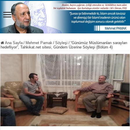
Ana Sayfa
/
Mehmet Pamak
/
Söyleşi
/
“Günümüz Müslümanları sarayları
hedefliyor”, Tahkikat.net sitesi, Gündem Üzerine Söyleşi (Bölüm 4)