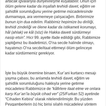
artacak iğvalarıyla dünyevileşme kuşatabilir. Onun için
ölüm gelene kadar da inşallah tevhidi davet, eğitim ve
şahidlik sorumluğunu yerine getirme mücadelesinde
durmamaya, ara vermemeye çalışacağım. Birbirimize
bunun için dua edelim. Rabbimiz hepimize bu diriliği,
tevhidi zindeliği ve ölene kadar da istikameti korumayı,
hâl (ahlak) ve kâl (söz) ile Hakka daveti sürdürmeyi
nasip etsin”.
Hicr 99. ayette ifade edildiği gibi, Rabbimize
yaptığımız bu ibadetimizi, O’na secde halinde olmayı,
hayatımızı O’na secde/itaat ettirmeyi ölüm gelinceye
kadar sürdürmemiz gerekiyor.
İşte bu büyük önemine binaen, Kur’ani kurtarıcı mesajı
yayma çabası, bu anlamda tevhidi davet, eğitim ve
şahidlik sorumluluğunu hakkıyla yerine getirme
mücadelesi Rabbimizce de
“kâfirlere itaat etme ve onlara
karşı Kur’an’la büyük cihad ver” (25/Furkan 52)
ayetinde
“Cihaden Kebira” olarak nitelendirilmiştir. Bu yüzden
Peygamberlerin (s) hiç birisi silahlı mücadeleyi yöntem