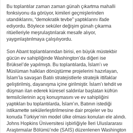
Bu toplantılar zaman zaman günah çıkartma mahalli
fonksiyonu da görüyor, kimileri geçmişlerinden
utandıklarını, “demokratik tevbe” yaptıklarını ifade
ediyordu. Böylece seküler değişim günah çıkarma
ritüelleriyle meşrulaştırılarak mesafe alıyor,
yaygınlaştırılmaya çalışılıyordu.
Son Abant toplantılarından birisi, en büyük müstekbir
gücün ev sahipliğinde Washington’da diğeri ise
Brüksel’de yapılmıştı. Bu toplantılarda, İslam’ı ve
Müslüman halkları dönüştürme projelerini hazırlayan,
İslam’la savaşan Batılı stratejistlerle stratejik ittifaklar
geliştirilmiş, dayanışma içine girilmiştir. İslam’ı tehdit ve
düşman ilan ederek küresel saldırılar başlatan küfrün
temsilcilerinin açış konuşmasını ve ev sahipliğini
yaptıkları bu toplantılarda, İslam’ın, Batının istediği
istikamette sekülerleştirilmesine dair projeler ve bu
konuda Türkiye’nin model ülke olması konuları ele alındı.
Johns Hopkins Üniversitesi işbirliğiyle İleri Uluslararası
Araştırmalar Bölümü’nde (SAIS) düzenlenen Washington