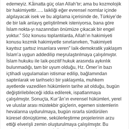
edemeyiz. Kâinatta güç olan Allah’tır; ama bu kozmolojik
bir hakimiyettir….. laikliği eğer evrensel normlar içinde
algılayacak isek ve bu algılama içerisinde de, Türkiye’de
de bir laik anlayış geliştirilmek isteniyorsa, bana göre
İslam nokta-yı nazarından önümüze çıkacak bir engel
yoktur.” Söz konusu toplantılarda, Allah’ın hakimiyeti
konusu kozmik hakimiyetle sınırlanırken, “hakimiyeti
kayıtsız şartsız insanlara veren” laik-demokratik yaklaşım
İslam’a uygun addedilip meşrulaştırılmaya çalışılmıştır.
İslam hukuku ile laik-pozitif hukuk arasında aykırılık
bulunmadığı, tam bir uyum olduğu, Hz. Ömer’in bazı
içtihadi uygulamaları istismar edilip, bağlamından
saptırılarak ve tarihselci bir yaklaşımla, muhkem
ayetlerde vazedilen hükümlerin tarihe ait olduğu, bugün
değiştirilebileceği iddia edilerek, ispatlanmaya
çalışılmıştır. Sonuçta, Kur’ân’ın evrensel hükümleri, yerel
ve uluslar arası müstekbir güçlerin, egemen sistemlerin
hevalarına uydurulmaya, bugün ısrarla sürdürülen
küresel dönüştürme, sekülerleştirme projelerinin arzu
ettiği elverişli zemin oluşturulmaya çalışılmıştır. Bu