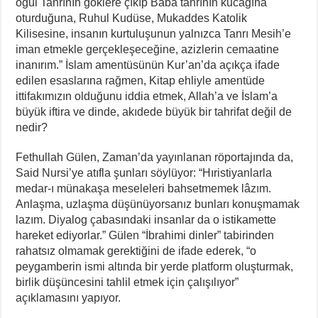
oğul Tanrının göklere çıkıp Baba tanrının kucağına
oturduğuna, Ruhul Kudüse, Mukaddes Katolik
Kilisesine, insanın kurtuluşunun yalnızca Tanrı Mesih’e
iman etmekle gerçekleşeceğine, azizlerin cemaatine
inanırım.” İslam amentüsünün Kur’an’da açıkça ifade
edilen esaslarına rağmen, Kitap ehliyle amentüde
ittifakımızın olduğunu iddia etmek, Allah’a ve İslam’a
büyük iftira ve dinde, akıdede büyük bir tahrifat değil de
nedir?
Fethullah Gülen, Zaman’da yayınlanan röportajında da,
Said Nursi’ye atıfla şunları söylüyor: “Hıristiyanlarla
medar-ı münakaşa meseleleri bahsetmemek lâzım.
Anlaşma, uzlaşma düşünüyorsanız bunları konuşmamak
lazım. Diyalog çabasındaki insanlar da o istikamette
hareket ediyorlar.” Gülen “İbrahimi dinler” tabirinden
rahatsız olmamak gerektiğini de ifade ederek, “o
peygamberin ismi altında bir yerde platform oluşturmak,
birlik düşüncesini tahlil etmek için çalışılıyor”
açıklamasını yapıyor.