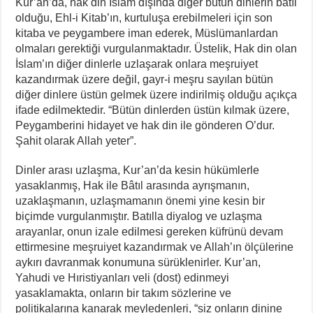
Kur’an’da, hak din İslam dışında diğer bütün dinlerin bâtıl
olduğu, Ehl-i Kitab’ın, kurtuluşa erebilmeleri için son
kitaba ve peygambere iman ederek, Müslümanlardan
olmaları gerektiği vurgulanmaktadır. Üstelik, Hak din olan
İslam’ın diğer dinlerle uzlaşarak onlara meşruiyet
kazandırmak üzere değil, gayr-i meşru sayılan bütün
diğer dinlere üstün gelmek üzere indirilmiş olduğu açıkça
ifade edilmektedir. “Bütün dinlerden üstün kılmak üzere,
Peygamberini hidayet ve hak din ile gönderen O’dur.
Şahit olarak Allah yeter”.
Dinler arası uzlaşma, Kur’an’da kesin hükümlerle
yasaklanmış, Hak ile Bâtıl arasında ayrışmanın,
uzaklaşmanın, uzlaşmamanın önemi yine kesin bir
biçimde vurgulanmıştır. Batılla diyalog ve uzlaşma
arayanlar, onun izale edilmesi gereken küfrünü devam
ettirmesine meşruiyet kazandırmak ve Allah’ın ölçülerine
aykırı davranmak konumuna sürüklenirler. Kur’an,
Yahudi ve Hıristiyanları veli (dost) edinmeyi
yasaklamakta, onların bir takım sözlerine ve
politikalarına kanarak meyledenleri, “siz onların dinine