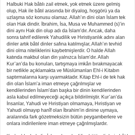
Halbuki Hak bâtılı zail etmek, yok etmek üzere gelmiş
olup, Hak ile bâtıl arasında bir diyalog, hoşgörü ya da
uzlaşma söz konusu olamaz. Allah’ın dini olan İslam tek
olan Hak dindir. İbrahim, İsa, Musa ve Muhammed (s)’in
dini aynı Hak din olup adı da İslam’dır. Ancak, daha
sonra tahrif edilerek Yahudilik ve Hıristiyanlık adını alan
dinler artık bâtıl dinler safına katılmışlar, Allah’ın tevhid
dini olma niteliklerini kaybetmişlerdir. O halde Allah
katında makbul olan din yalnızca İslam’dır. Allah
Kur’an’da bu konuları, tartışmaya imkân bırakmayacak
bir netlikle açıklamakta ve Müslümanları Ehl-i Kitabın
saptırmalarına karşı uyarmaktadır. Kitap Ehl-i de tek hak
din olan İslam’a iman etmeye çağrılmışlar ve
kendilerinden İslam’dan başka bir dinin kendilerinden
asla kabul edilmeyeceği açıkça bildirilmiştir. Kur’an’da
İnsanlar, Yahudi ve Hıristiyan olmamaya, Hıristiyan ve
Yahudi olmayıp hanîf olan İbrahim’in dinine uymaya,
aralarında fark gözetmeksizin bütün peygamberlere ve
onlara indirilenlere iman etmeye çağrılmışlardır.