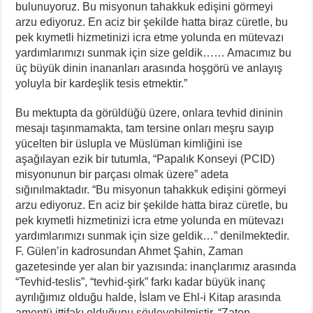
bulunuyoruz. Bu misyonun tahakkuk edişini görmeyi
arzu ediyoruz. En aciz bir şekilde hatta biraz cüretle, bu
pek kıymetli hizmetinizi icra etme yolunda en mütevazı
yardımlarımızı sunmak için size geldik…… Amacımız bu
üç büyük dinin inananları arasında hoşgörü ve anlayış
yoluyla bir kardeşlik tesis etmektir.”
Bu mektupta da görüldüğü üzere, onlara tevhid dininin
mesajı taşınmamakta, tam tersine onları meşru sayıp
yücelten bir üslupla ve Müslüman kimliğini ise
aşağılayan ezik bir tutumla, “Papalık Konseyi (PCID)
misyonunun bir parçası olmak üzere” adeta
sığınılmaktadır. “Bu misyonun tahakkuk edişini görmeyi
arzu ediyoruz. En aciz bir şekilde hatta biraz cüretle, bu
pek kıymetli hizmetinizi icra etme yolunda en mütevazı
yardımlarımızı sunmak için size geldik…” denilmektedir.
F. Gülen’in kadrosundan Ahmet Şahin, Zaman
gazetesinde yer alan bir yazısında: inançlarımız arasında
“Tevhid-teslis”, “tevhid-şirk” farkı kadar büyük inanç
ayrılığımız olduğu halde, İslam ve Ehl-i Kitap arasında
amentü ittifakı olduğunu söyleyebilmiştir. “Zaten