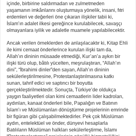
içinde, birbirine saldırmadan ve zulmetmeden
yaşamanın imkânlarını oluşturmaya yönelik, insani, fıtri
erdemleri ve değerleri öne çıkaran ilişkiler tabii ki,
İslam’ın adalet ilkesi gereğince kurulabilecek, savaşçı
olmayanlara iyilik ve adaletle muamele yapılabilecektir.
Ancak verilen örneklerden de anlaşılacaktır ki, Kitap Ehli
ile kimi cemaat önderlerince kurulan ilişki tam da,
Allah’ın dininin müsaade etmediği, Kur’an’a aykırı bir
ilişki türü olup, bâtılı yücelten, meşrulaştıran, “Allah’ın
dini”, “İbrahimi dinler”den sayan, Allah’ın dininin
sekülerleştirilmesine, Protestanlaştırılmasına katkı
sunan, tahrif edici ve saptırıcı bir boyutta
gerçekleştirilmektedir. Sonuçta, Türkiye’de oldukça
yaygın faaliyetleri olan kimi cemaatlerin lider kadroları,
aydınları, kanaat önderleri bile, Papalığın ve Batının
İslam’ı ve Müslümanları dönüştürme projelerinin emrinde
bir figüran gibi çalışabilmektedirler. Pek çok Müslüman
aydın, entelektüel ve önder, dünyevi hesaplarla
Batılıların Müslüman halkları sekülerleştirme, İslamı