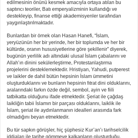
edilmesinin önünü kesmek amacıyla ortaya atılan bu
saptırıcı teoriler, Batı emperyalizminin kullandığı ve
destekleyip, finanse ettiği akademisyenler tarafından
yaygınlaştırılmaktadır.
Bunlardan bir örnek olan Hasan Hanefi, “İslam,
yeryüzünün her bir yerinde, her bir toplumda ve her bir
kültürde, oranın hususiyetlerine göre şekillenir” diyerek,
bugünün yerlilik adı altındaki ulusal İslam çabalarını ve
Allah’ın dinini sekülerleştirme, Protestanlaştırma
projelerini desteklemektedir. Hristiyan, Yahudi, putperest
ve laikler de dahil bütün hepsinin İslam ümmetini
oluşturduklarını ve bunların hepsinin fıtrat dini olduklarını,
aralarındaki farkın özde değil, sembol, ayin ve fiili
tatbikatta olduğunu ifade etmektedir. Şeriat ile çağdaş
laikliğin tabii İslamın bir parçası olduklarını, laiklik ile
İslam, şeriat ile aydınlanmanın idealleri arasında fark
olmadığını beyan etmektedir.
Bu tür sapkın görüşler, hiç şüphesiz Kur’an’ı tarihselcilik
iddiaları ile tarihe gömmeye kalkanların oluşturduğu,