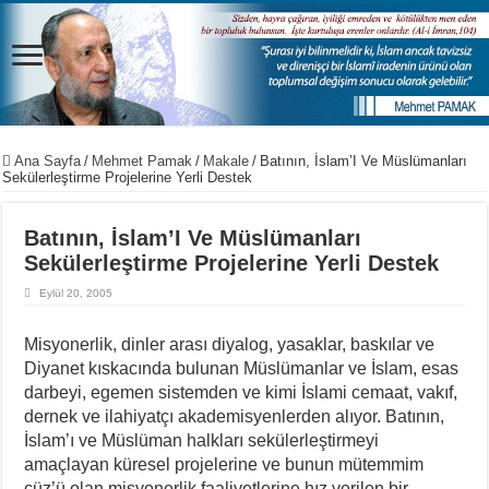
Ana Sayfa
/
Mehmet Pamak
/
Makale
/
Batının, İslam’I Ve Müslümanları
Sekülerleştirme Projelerine Yerli Destek
Batının, İslam’I Ve Müslümanları
Sekülerleştirme Projelerine Yerli Destek
Eylül 20, 2005
Misyonerlik, dinler arası diyalog, yasaklar, baskılar ve
Diyanet kıskacında bulunan Müslümanlar ve İslam, esas
darbeyi, egemen sistemden ve kimi İslami cemaat, vakıf,
dernek ve ilahiyatçı akademisyenlerden alıyor. Batının,
İslam’ı ve Müslüman halkları sekülerleştirmeyi
amaçlayan küresel projelerine ve bunun mütemmim
cüz’ü olan misyonerlik faaliyetlerine hız verilen bir