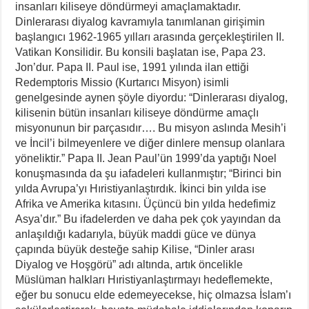
insanları kiliseye döndürmeyi amaçlamaktadır.
Dinlerarası diyalog kavramıyla tanımlanan girişimin
başlangıcı 1962-1965 yılları arasında gerçekleştirilen II.
Vatikan Konsilidir. Bu konsili başlatan ise, Papa 23.
Jon’dur. Papa II. Paul ise, 1991 yılında ilan ettiği
Redemptoris Missio (Kurtarıcı Misyon) isimli
genelgesinde aynen şöyle diyordu: “Dinlerarası diyalog,
kilisenin bütün insanları kiliseye döndürme amaçlı
misyonunun bir parçasıdır…. Bu misyon aslında Mesih’i
ve İncil’i bilmeyenlere ve diğer dinlere mensup olanlara
yöneliktir.” Papa II. Jean Paul’ün 1999’da yaptığı Noel
konuşmasında da şu iafadeleri kullanmıştır; “Birinci bin
yılda Avrupa’yı Hıristiyanlaştırdık. İkinci bin yılda ise
Afrika ve Amerika kıtasını. Üçüncü bin yılda hedefimiz
Asya’dır.” Bu ifadelerden ve daha pek çok yayından da
anlaşıldığı kadarıyla, büyük maddi güce ve dünya
çapında büyük desteğe sahip Kilise, “Dinler arası
Diyalog ve Hoşgörü” adı altında, artık öncelikle
Müslüman halkları Hıristiyanlaştırmayı hedeflemekte,
eğer bu sonucu elde edemeyecekse, hiç olmazsa İslam’ı