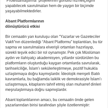
“Protestanlaştırma” projelerinin gönüllü hizmetçiliğini
yapabilecek savrulmaları hem de yaygın bir biçimde
yaşayabilmektedirler.
Abant Platformlarının
dönüştürücü etkisi
Bir cemaatin yan kuruluşu olan “Yazarlar ve Gazeteciler
Vakfı”nın düzenlediği “Abant Platformu” toplantıları, bu tür
sapma ve savrulmalara elverişli ortamları hazırlayıp,
sürekli teşvik edici bir rol oynamıştır. Pek çok Müslüman
aydın ve ilahiyatçı akademisyen, yıllardır sürdürülen bu
platformların oluşturduğu kaygan ortamlarda savrularak,
tarihselciliğe, İslam’ı sekülerleştirmeye, pozitif hukukla
uzlaştırmaya doğru kaymışlardır. İdeolojik menşeli Batılı
kavramlarla, bu bağlamda laiklik ve demokrasiyle İslam’ı
uzlaştırmaya, kitaplarını tahrif etmiş olan muharref dinleri
meşrulaştırmaya doğru sapmışlardır.
Abant toplantılarının amacı, bu cemaatin önde gelen
yazarlarından birisi tarafından şöyle özetlenmiştir: