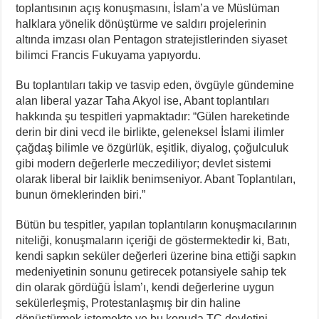
toplantısının açış konuşmasını, İslam’a ve Müslüman
halklara yönelik dönüştürme ve saldırı projelerinin
altında imzası olan Pentagon stratejistlerinden siyaset
bilimci Francis Fukuyama yapıyordu.
Bu toplantıları takip ve tasvip eden, övgüyle gündemine
alan liberal yazar Taha Akyol ise, Abant toplantıları
hakkında şu tespitleri yapmaktadır: “Gülen hareketinde
derin bir dini vecd ile birlikte, geleneksel İslami ilimler
çağdaş bilimle ve özgürlük, eşitlik, diyalog, çoğulculuk
gibi modern değerlerle meczediliyor; devlet sistemi
olarak liberal bir laiklik benimseniyor. Abant Toplantıları,
bunun örneklerinden biri.”
Bütün bu tespitler, yapılan toplantıların konuşmacılarının
niteliği, konuşmaların içeriği de göstermektedir ki, Batı,
kendi sapkın seküler değerleri üzerine bina ettiği sapkın
medeniyetinin sonunu getirecek potansiyele sahip tek
din olarak gördüğü İslam’ı, kendi değerlerine uygun
sekülerleşmiş, Protestanlaşmış bir din haline
dönüştürmek istemekte ve bu konuda TC devletini,