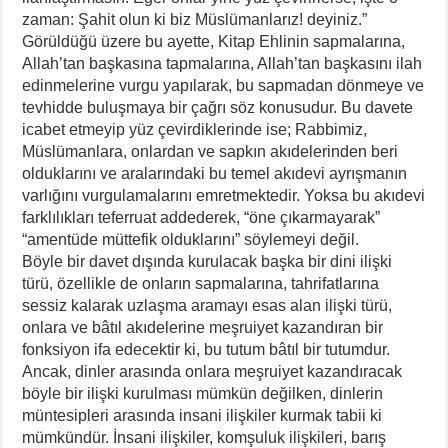
zaman: Şahit olun ki biz Müslümanlarız! deyiniz.”
Görüldüğü üzere bu ayette, Kitap Ehlinin sapmalarına,
Allah’tan başkasına tapmalarına, Allah’tan başkasını ilah
edinmelerine vurgu yapılarak, bu sapmadan dönmeye ve
tevhidde buluşmaya bir çağrı söz konusudur. Bu davete
icabet etmeyip yüz çevirdiklerinde ise; Rabbimiz,
Müslümanlara, onlardan ve sapkın akıdelerinden beri
olduklarını ve aralarındaki bu temel akıdevi ayrışmanın
varlığını vurgulamalarını emretmektedir. Yoksa bu akıdevi
farklılıkları teferruat addederek, “öne çıkarmayarak”
“amentüde müttefik olduklarını” söylemeyi değil.
Böyle bir davet dışında kurulacak başka bir dini ilişki
türü, özellikle de onların sapmalarına, tahrifatlarına
sessiz kalarak uzlaşma aramayı esas alan ilişki türü,
onlara ve bâtıl akıdelerine meşruiyet kazandıran bir
fonksiyon ifa edecektir ki, bu tutum bâtıl bir tutumdur.
Ancak, dinler arasında onlara meşruiyet kazandıracak
böyle bir ilişki kurulması mümkün değilken, dinlerin
müntesipleri arasında insani ilişkiler kurmak tabii ki
mümkündür. İnsani ilişkiler, komşuluk ilişkileri, barış