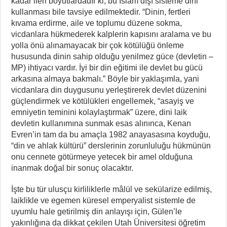
kadar ileri boyutlardadır ki, bu İslam dışı sisteme dini
kullanması bile tavsiye edilmektedir. “Dinin, fertleri
kıvama erdirme, aile ve toplumu düzene sokma,
vicdanlara hükmederek kalplerin kapısını aralama ve bu
yolla önü alınamayacak bir çok kötülüğü önleme
hususunda dinin sahip olduğu yenilmez güce (devletin –
MP) ihtiyacı vardır. İyi bir din eğitimi ile devlet bu gücü
arkasına almaya bakmalı.” Böyle bir yaklaşımla, yani
vicdanlara din duygusunu yerleştirerek devlet düzenini
güçlendirmek ve kötülükleri engellemek, “asayiş ve
emniyetin teminini kolaylaştırmak” üzere, dini laik
devletin kullanımına sunmak esas alınınca, Kenan
Evren’in tam da bu amaçla 1982 anayasasına koyduğu,
“din ve ahlak kültürü” derslerinin zorunluluğu hükmünün
onu cennete götürmeye yetecek bir amel olduğuna
inanmak doğal bir sonuç olacaktır.
İşte bu tür ulusçu kirliliklerle mâlül ve sekülarize edilmiş,
laiklikle ve egemen küresel emperyalist sistemle de
uyumlu hale getirilmiş din anlayışı için, Gülen’le
yakınlığına da dikkat çekilen Utah Üniversitesi öğretim