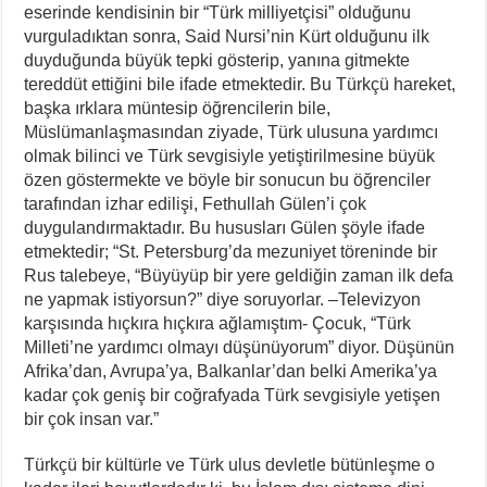
eserinde kendisinin bir “Türk milliyetçisi” olduğunu
vurguladıktan sonra, Said Nursi’nin Kürt olduğunu ilk
duyduğunda büyük tepki gösterip, yanına gitmekte
tereddüt ettiğini bile ifade etmektedir. Bu Türkçü hareket,
başka ırklara müntesip öğrencilerin bile,
Müslümanlaşmasından ziyade, Türk ulusuna yardımcı
olmak bilinci ve Türk sevgisiyle yetiştirilmesine büyük
özen göstermekte ve böyle bir sonucun bu öğrenciler
tarafından izhar edilişi, Fethullah Gülen’i çok
duygulandırmaktadır. Bu hususları Gülen şöyle ifade
etmektedir; “St. Petersburg’da mezuniyet töreninde bir
Rus talebeye, “Büyüyüp bir yere geldiğin zaman ilk defa
ne yapmak istiyorsun?” diye soruyorlar. –Televizyon
karşısında hıçkıra hıçkıra ağlamıştım- Çocuk, “Türk
Milleti’ne yardımcı olmayı düşünüyorum” diyor. Düşünün
Afrika’dan, Avrupa’ya, Balkanlar’dan belki Amerika’ya
kadar çok geniş bir coğrafyada Türk sevgisiyle yetişen
bir çok insan var.”
Türkçü bir kültürle ve Türk ulus devletle bütünleşme o