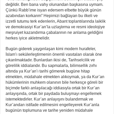
değildir. Ben bana vahy olunandan başkasına uymam.
Çünkü Rabb’ime isyan edersem elbette büyük günün
azabından korkarım” Hepimizi bağlayan bu ilkeli ve
izzetli tutumu terk edenlerin, Abant toplantılarında laiklik
ve demokrasiyi Kur’an’la uzlaştırma ve resmi ideolojiye
meşruiyet kazandırma çabalarının ne anlama geldiğini
herkes iyice akletmelidir.
Bugün giderek yaygınlaşan kimi modern hurafeler,
İslam’ı sekülerleştirmenin önemli vasıtaları olarak öne
çıkarılmaktadır. Bunlardan ikisi de, Tarihselcilik ve
görelilik iddialarıdır. Bu sapmalarla, bilimsellik zırhı
altında ya Kur’an’ı tarihi gömerek bugüne hitap
etmekten, müdahale etmekten alıkoymak, ya da Kur’an
hükümlerinin muhkem olanının bile herkesçe göreli bir
biçimde farklı anlaşılacağı iddiasıyla ortak bir Kur’an
anlayışında, ortak bir paydada buluşmayı engellemek
istemektedirler. Kur’an anlayışını bulandırmak ve
Kur’andan istifade edilmesini engelleyerek Kur’anla
bugünün toplumuna ve tarihe yeniden müdahale