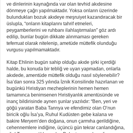
ve dinlerinin kaynağında var olan tevhid akıdesine
dönmeye çağrı yapılmaktadır. Yoksa onların üzerinde
bulundukları bozuk akıdeye meşruiyet kazandıracak bir
üslupla, “onların kitaplarını tahrif etmeleri,
peygamberlerini ve ruhbanı ilahlaştırmaları” göz ardı
edilip, bunlar bugün dikkate alınmaması gereken
teferruat olarak nitelenip, ametüde müttefik olunduğu
vurgusu yapılmamaktadır.
Kitap Ehlinin bugün sahip olduğu akıde şirki içerdiği
halde, bu konuda bir tebliğ ve uyarı yapmadan, onlarla
akıdede, amentüde müttefik olduğu nasıl söylenebilir?
İsa’dan sonra 325 yılında İznik Konsilinde hazırlanan ve
bugünkü Hıristiyan mezheplerinin hemen hemen
tamamınca benimsenen Hıristiyanlık amentüsünde ve
inanç bildirisinde aynen şunlar yazılıdır: “Ben, yeri ve
göğü yaratan Baba Tanrıya ve efendimiz olan O’nun
biricik oğlu İsa’ya, Ruhul Kudüsten gebe kalana ve
bakire Meryem’den doğana, onun çarmıha gerildiğine,
cehennemlere indiğine, üçüncü gün tekrar canlandığına,