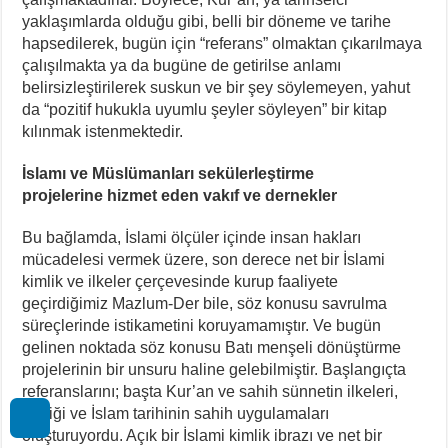
yaklaşımlarda olduğu gibi, belli bir döneme ve tarihe
hapsedilerek, bugün için “referans” olmaktan çıkarılmaya
çalışılmakta ya da bugüne de getirilse anlamı
belirsizleştirilerek suskun ve bir şey söylemeyen, yahut
da “pozitif hukukla uyumlu şeyler söyleyen” bir kitap
kılınmak istenmektedir.
İslamı ve Müslümanları sekülerleştirme
projelerine hizmet eden vakıf ve dernekler
Bu bağlamda, İslami ölçüler içinde insan hakları
mücadelesi vermek üzere, son derece net bir İslami
kimlik ve ilkeler çerçevesinde kurup faaliyete
geçirdiğimiz Mazlum-Der bile, söz konusu savrulma
süreçlerinde istikametini koruyamamıştır. Ve bugün
gelinen noktada söz konusu Batı menşeli dönüştürme
projelerinin bir unsuru haline gelebilmiştir. Başlangıçta
referanslarını; başta Kur’an ve sahih sünnetin ilkeleri,
pratiği ve İslam tarihinin sahih uygulamaları
oluşturuyordu. Açık bir İslami kimlik ibrazı ve net bir