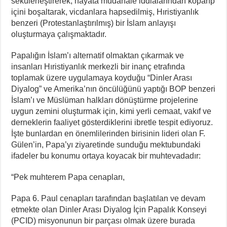
sekülerleştirerek, hayata müdahale iddialarından koparıp
içini boşaltarak, vicdanlara hapsedilmiş, Hıristiyanlık
benzeri (Protestanlaştırılmış) bir İslam anlayışı
oluşturmaya çalışmaktadır.
Papalığın İslam’ı alternatif olmaktan çıkarmak ve
insanları Hıristiyanlık merkezli bir inanç etrafında
toplamak üzere uygulamaya koyduğu “Dinler Arası
Diyalog” ve Amerika’nın öncülüğünü yaptığı BOP benzeri
İslam’ı ve Müslüman halkları dönüştürme projelerine
uygun zemini oluşturmak için, kimi yerli cemaat, vakıf ve
derneklerin faaliyet gösterdiklerini ibretle tespit ediyoruz.
İşte bunlardan en önemlilerinden birisinin lideri olan F.
Gülen’in, Papa’yı ziyaretinde sunduğu mektubundaki
ifadeler bu konumu ortaya koyacak bir muhtevadadır:
“Pek muhterem Papa cenapları,
Papa 6. Paul cenapları tarafından başlatılan ve devam
etmekte olan Dinler Arası Diyalog İçin Papalık Konseyi
(PCID) misyonunun bir parçası olmak üzere burada