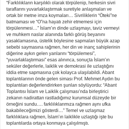
“Farklılıkların karşılıklı olarak törpülenip, herkesin sivri
taraflarını yuvarlaklaştırmak suretiyle anlaşmaları ve
ortak bir metne imza koymaları… Sivriliklerin “Öteki”ne
batmaması ve “O”na hayatı zehir etmemesi için
törpülenmesi…” İslam’ın dinde uzlaşmayı, taviz vermeyi
ve muhkem naslar alanında farklı görüş beyanını
yasaklamasına, üstelik böylesine sapmaları büyük azap
sebebi saymasına rağmen, her din ve inanç sahiplerinin
diğerine aykırı gelen yanlarını “törpülemesi”,
“yuvarlaklaştırması” esas alınınca, sonuçta İslam’ın
seküler değerlerle, laiklik ve demokrasi ile uzlaştığını
iddia etme sapmasına çok kolayca ulaşılabildi. Abant
toplantılarının önde gelen siması Prof. Mehmet Aydın bu
toplantıları değerlendirirken şunları söylüyordu: “Abant
Toplantısı İslam ve Laiklik çalışması’nda birleştirici
zekanın nadirattan rastladığımız kurumsal düzeyde bir
örneğini sundu…. farklılıklarımıza rağmen aynı ufka
bakabileceğimizi gösterdi…” Temel ve uzlaşmaz
farklılıklara rağmen, İslam’ın laiklikle uzlaştığı işte bu
toplantılarda ortaya konmaya çalışılmıştı.