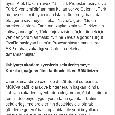
üyesi Prof. Hakan Yavuz, “Bir Türk Protestanlaşması ve
Türk Siyonizmi’dir” tanımını kullanıyor ve Gülen’in, Türk
burjuvazisinin ihtiyacı olan İslam’ı üretme çabasında
olduğunu savunuyor. Hakan Yavuz’a göre: “Gülen
hareketi, dinin ve Tanrı’nın; kapitalizmin ve Türkiye’nin
ihtiyaçlarına göre, Türk burjuvazisini güçlendirmek için
yeniden yorumlanmasıdır”. Yine Yavuz’a göre; “Turgut
Özal’la başlayan İslam’ın Protestanlaştırılması süreci,
AKP muhafazakârlığı ve Gülen hareketiyle
tamamlanmıştır.”
İlahiyatçı akademisyenlerin sekülerleşmeye
Katkıları; çağdaş fitne tarihselcilik ve Rölâtivizm
Uzun zamandır ve özellikle de 28 Şubat sürecinde,
MGK’ya bağlı olarak ve bir generalin başkanlığında
ilahiyatçı akademisyenlerden oluşturulan, Allah’ın dinini
resmi ideolojiye uygun yorumlama çabaları, Batının
sekülerleştirme projelerinin destekleyicisi olarak
gündeme gelen Abant toplantıları ile yeni boyutlara