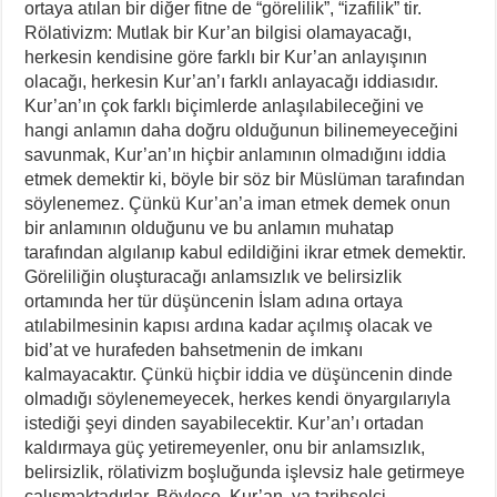
ortaya atılan bir diğer fitne de “görelilik”, “izafilik” tir.
Rölativizm: Mutlak bir Kur’an bilgisi olamayacağı,
herkesin kendisine göre farklı bir Kur’an anlayışının
olacağı, herkesin Kur’an’ı farklı anlayacağı iddiasıdır.
Kur’an’ın çok farklı biçimlerde anlaşılabileceğini ve
hangi anlamın daha doğru olduğunun bilinemeyeceğini
savunmak, Kur’an’ın hiçbir anlamının olmadığını iddia
etmek demektir ki, böyle bir söz bir Müslüman tarafından
söylenemez. Çünkü Kur’an’a iman etmek demek onun
bir anlamının olduğunu ve bu anlamın muhatap
tarafından algılanıp kabul edildiğini ikrar etmek demektir.
Göreliliğin oluşturacağı anlamsızlık ve belirsizlik
ortamında her tür düşüncenin İslam adına ortaya
atılabilmesinin kapısı ardına kadar açılmış olacak ve
bid’at ve hurafeden bahsetmenin de imkanı
kalmayacaktır. Çünkü hiçbir iddia ve düşüncenin dinde
olmadığı söylenemeyecek, herkes kendi önyargılarıyla
istediği şeyi dinden sayabilecektir. Kur’an’ı ortadan
kaldırmaya güç yetiremeyenler, onu bir anlamsızlık,
belirsizlik, rölativizm boşluğunda işlevsiz hale getirmeye
çalışmaktadırlar. Böylece, Kur’an, ya tarihselci