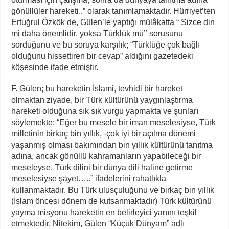
gönüllüler hareketi..” olarak tanımlamaktadır. Hürriyet’ten
Ertuğrul Özkök de, Gülen’le yaptığı mülâkatta “ Sizce din
mi daha önemlidir, yoksa Türklük mü’’ sorusunu
sorduğunu ve bu soruya karşılık; “Türklüğe çok bağlı
olduğunu hissettiren bir cevap” aldığını gazetedeki
köşesinde ifade etmiştir.
F. Gülen; bu hareketin İslami, tevhidi bir hareket
olmaktan ziyade, bir Türk kültürünü yaygınlaştırma
hareketi olduğuna sık sık vurgu yapmakta ve şunları
söylemekte; “Eğer bu mesele bir iman meselesiyse, Türk
milletinin birkaç bin yıllık, -çok iyi bir açılma dönemi
yaşanmış olması bakımından bin yıllık kültürünü tanıtma
adına, ancak gönüllü kahramanların yapabileceği bir
meseleyse, Türk dilini bir dünya dili haline getirme
meselesiyse şayet…..” ifadelerini rahatlıkla
kullanmaktadır. Bu Türk ulusçuluğunu ve birkaç bin yıllık
(İslam öncesi dönem de kutsanmaktadır) Türk kültürünü
yayma misyonu hareketin en belirleyici yanını teşkil
etmektedir. Nitekim, Gülen “Küçük Dünyam” adlı