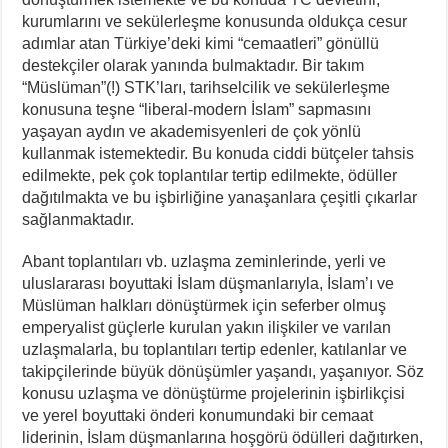
kurumlarını ve sekülerleşme konusunda oldukça cesur
adımlar atan Türkiye’deki kimi “cemaatleri” gönüllü
destekçiler olarak yanında bulmaktadır. Bir takım
“Müslüman”(!) STK’ları, tarihselcilik ve sekülerleşme
konusuna teşne “liberal-modern İslam” sapmasını
yaşayan aydın ve akademisyenleri de çok yönlü
kullanmak istemektedir. Bu konuda ciddi bütçeler tahsis
edilmekte, pek çok toplantılar tertip edilmekte, ödüller
dağıtılmakta ve bu işbirliğine yanaşanlara çeşitli çıkarlar
sağlanmaktadır.
Abant toplantıları vb. uzlaşma zeminlerinde, yerli ve
uluslararası boyuttaki İslam düşmanlarıyla, İslam’ı ve
Müslüman halkları dönüştürmek için seferber olmuş
emperyalist güçlerle kurulan yakın ilişkiler ve varılan
uzlaşmalarla, bu toplantıları tertip edenler, katılanlar ve
takipçilerinde büyük dönüşümler yaşandı, yaşanıyor. Söz
konusu uzlaşma ve dönüştürme projelerinin işbirlikçisi
ve yerel boyuttaki önderi konumundaki bir cemaat
liderinin, İslam düşmanlarına hoşgörü ödülleri dağıtırken,