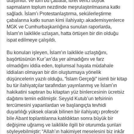
ulaştırıldı. Ve tüm bu çabalar, ibret verici büyük
sapmaların toplum nezdinde meşrulaştırılmasına katkı
sağladı. İslam’ı Protestanlaştırma, sekülerleştirme
çabalarına katkı sunan kimi ilahiyatçı akademisyenlerce
MGK ve Cumhurbaşkanlığına sunulan raporlarda,
İslam’ın laiklikle uzlaşan, hatta örtüşen bir din olduğu
ispat edilmeye çalışıldı.
Bu konuları işleyen, İslam’ın laiklikle uzlaştığını,
başörtüsünün Kur’an’da yer almadığını ve farz
olmadığını iddia eden, toplumsal hayata müdahale
iddiaları olmayan bir din oluşturmaya yönelik
düşüncelerin yazılı olduğu, “İslam Gerçeği” isimli bir kitap
bu tür ilahiyatçılar tarafından yayınlanmış ve İslam’ın
hakikatini saptıran bu kitaptan yüz binlercesinin ücretsiz
dağıtımı temin edilmiştir. Seyyid Kutub’un tefsirinin
tercümesini yapanlardan ve başlangıçta tevhidi
duyarlılığı yüksek olarak bilinen bir ilahiyatçı profesör
bile Abant toplantılarına katıldıktan sonra büyük bir
değişime uğramış ve laiklikle ilgili bir oturumda şunları
söyleyebilmiştir; “Allah’ın hakimiyet meselesini biz inkâr