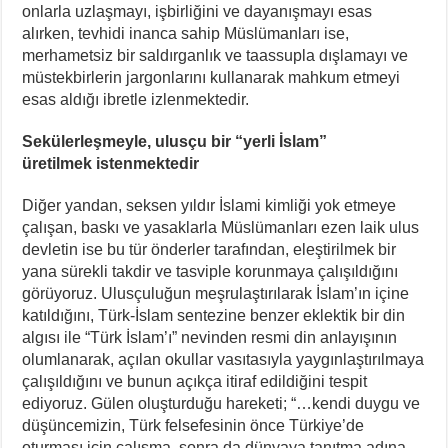
onlarla uzlaşmayı, işbirliğini ve dayanışmayı esas
alırken, tevhidi inanca sahip Müslümanları ise,
merhametsiz bir saldırganlık ve taassupla dışlamayı ve
müstekbirlerin jargonlarını kullanarak mahkum etmeyi
esas aldığı ibretle izlenmektedir.
Sekülerleşmeyle, ulusçu bir “yerli İslam”
üretilmek istenmektedir
Diğer yandan, seksen yıldır İslami kimliği yok etmeye
çalışan, baskı ve yasaklarla Müslümanları ezen laik ulus
devletin ise bu tür önderler tarafından, eleştirilmek bir
yana sürekli takdir ve tasviple korunmaya çalışıldığını
görüyoruz. Ulusçuluğun meşrulaştırılarak İslam’ın içine
katıldığını, Türk-İslam sentezine benzer eklektik bir din
algısı ile “Türk İslam’ı” nevinden resmi din anlayışının
olumlanarak, açılan okullar vasıtasıyla yaygınlaştırılmaya
çalışıldığını ve bunun açıkça itiraf edildiğini tespit
ediyoruz. Gülen oluşturduğu hareketi; “…kendi duygu ve
düşüncemizin, Türk felsefesinin önce Türkiye’de
oturması için çalışma, sonra da dünyaya tanıtma adına