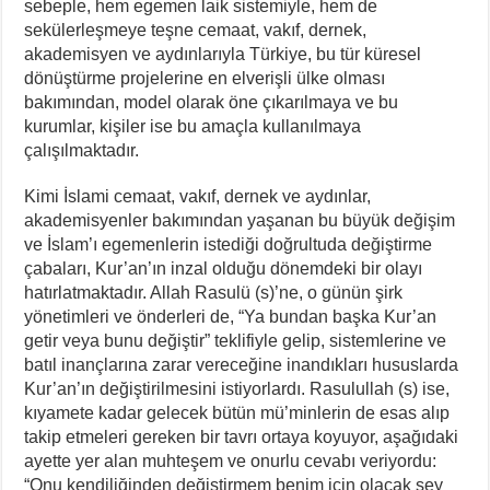
sebeple, hem egemen laik sistemiyle, hem de
sekülerleşmeye teşne cemaat, vakıf, dernek,
akademisyen ve aydınlarıyla Türkiye, bu tür küresel
dönüştürme projelerine en elverişli ülke olması
bakımından, model olarak öne çıkarılmaya ve bu
kurumlar, kişiler ise bu amaçla kullanılmaya
çalışılmaktadır.
Kimi İslami cemaat, vakıf, dernek ve aydınlar,
akademisyenler bakımından yaşanan bu büyük değişim
ve İslam’ı egemenlerin istediği doğrultuda değiştirme
çabaları, Kur’an’ın inzal olduğu dönemdeki bir olayı
hatırlatmaktadır. Allah Rasulü (s)’ne, o günün şirk
yönetimleri ve önderleri de, “Ya bundan başka Kur’an
getir veya bunu değiştir” teklifiyle gelip, sistemlerine ve
batıl inançlarına zarar vereceğine inandıkları hususlarda
Kur’an’ın değiştirilmesini istiyorlardı. Rasulullah (s) ise,
kıyamete kadar gelecek bütün mü’minlerin de esas alıp
takip etmeleri gereken bir tavrı ortaya koyuyor, aşağıdaki
ayette yer alan muhteşem ve onurlu cevabı veriyordu:
“Onu kendiliğinden değiştirmem benim için olacak şey