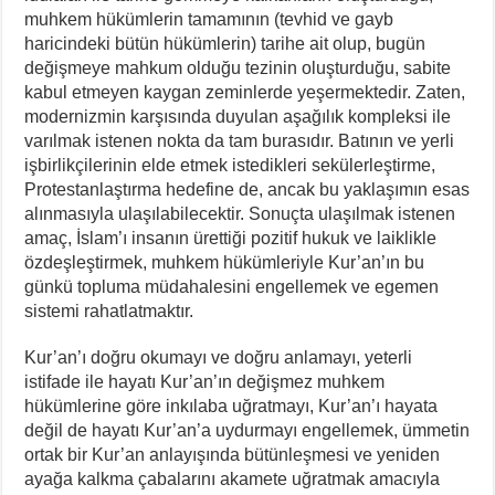
muhkem hükümlerin tamamının (tevhid ve gayb
haricindeki bütün hükümlerin) tarihe ait olup, bugün
değişmeye mahkum olduğu tezinin oluşturduğu, sabite
kabul etmeyen kaygan zeminlerde yeşermektedir. Zaten,
modernizmin karşısında duyulan aşağılık kompleksi ile
varılmak istenen nokta da tam burasıdır. Batının ve yerli
işbirlikçilerinin elde etmek istedikleri sekülerleştirme,
Protestanlaştırma hedefine de, ancak bu yaklaşımın esas
alınmasıyla ulaşılabilecektir. Sonuçta ulaşılmak istenen
amaç, İslam’ı insanın ürettiği pozitif hukuk ve laiklikle
özdeşleştirmek, muhkem hükümleriyle Kur’an’ın bu
günkü topluma müdahalesini engellemek ve egemen
sistemi rahatlatmaktır.
Kur’an’ı doğru okumayı ve doğru anlamayı, yeterli
istifade ile hayatı Kur’an’ın değişmez muhkem
hükümlerine göre inkılaba uğratmayı, Kur’an’ı hayata
değil de hayatı Kur’an’a uydurmayı engellemek, ümmetin
ortak bir Kur’an anlayışında bütünleşmesi ve yeniden
ayağa kalkma çabalarını akamete uğratmak amacıyla