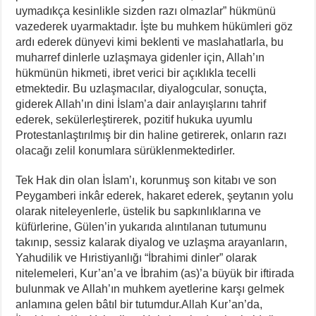
uymadıkça kesinlikle sizden razı olmazlar” hükmünü
vazederek uyarmaktadır. İşte bu muhkem hükümleri göz
ardı ederek dünyevi kimi beklenti ve maslahatlarla, bu
muharref dinlerle uzlaşmaya gidenler için, Allah’ın
hükmünün hikmeti, ibret verici bir açıklıkla tecelli
etmektedir. Bu uzlaşmacılar, diyalogcular, sonuçta,
giderek Allah’ın dini İslam’a dair anlayışlarını tahrif
ederek, sekülerleştirerek, pozitif hukuka uyumlu
Protestanlaştırılmış bir din haline getirerek, onların razı
olacağı zelil konumlara sürüklenmektedirler.
Tek Hak din olan İslam’ı, korunmuş son kitabı ve son
Peygamberi inkâr ederek, hakaret ederek, şeytanın yolu
olarak niteleyenlerle, üstelik bu sapkınlıklarına ve
küfürlerine, Gülen’in yukarıda alıntılanan tutumunu
takınıp, sessiz kalarak diyalog ve uzlaşma arayanların,
Yahudilik ve Hıristiyanlığı “İbrahimi dinler” olarak
nitelemeleri, Kur’an’a ve İbrahim (as)’a büyük bir iftirada
bulunmak ve Allah’ın muhkem ayetlerine karşı gelmek
anlamına gelen bâtıl bir tutumdur.Allah Kur’an’da,