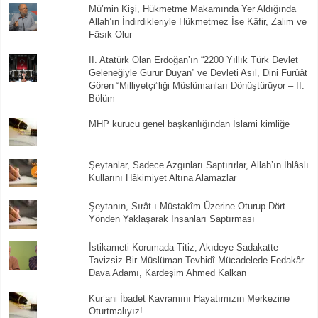
Mü’min Kişi, Hükmetme Makamında Yer Aldığında
Allah’ın İndirdikleriyle Hükmetmez İse Kâfir, Zalim ve
Fâsık Olur
II. Atatürk Olan Erdoğan’ın “2200 Yıllık Türk Devlet
Geleneğiyle Gurur Duyan” ve Devleti Asıl, Dini Furûât
Gören “Milliyetçi”liği Müslümanları Dönüştürüyor – II.
Bölüm
MHP kurucu genel başkanlığından İslami kimliğe
Şeytanlar, Sadece Azgınları Saptırırlar, Allah’ın İhlâslı
Kullarını Hâkimiyet Altına Alamazlar
Şeytanın, Sırât-ı Müstakîm Üzerine Oturup Dört
Yönden Yaklaşarak İnsanları Saptırması
İstikameti Korumada Titiz, Akıdeye Sadakatte
Tavizsiz Bir Müslüman Tevhidî Mücadelede Fedakâr
Dava Adamı, Kardeşim Ahmed Kalkan
Kur’ani İbadet Kavramını Hayatımızın Merkezine
Oturtmalıyız!