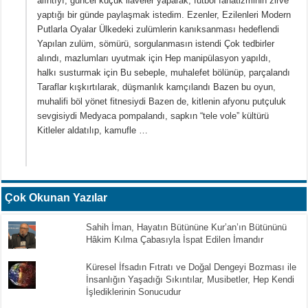
alıntıyı, güncel küçük ilaveler yaparak, futbol fanatizminin zirve
yaptığı bir günde paylaşmak istedim. Ezenler, Ezilenleri Modern
Putlarla Oyalar Ülkedeki zulümlerin kanıksanması hedeflendi
Yapılan zulüm, sömürü, sorgulanmasın istendi Çok tedbirler
alındı, mazlumları uyutmak için Hep manipülasyon yapıldı,
halkı susturmak için Bu sebeple, muhalefet bölünüp, parçalandı
Taraflar kışkırtılarak, düşmanlık kamçılandı Bazen bu oyun,
muhalifi böl yönet fitnesiydi Bazen de, kitlenin afyonu putçuluk
sevgisiydi Medyaca pompalandı, sapkın “tele vole” kültürü
Kitleler aldatılıp, kamufle …
Çok Okunan Yazılar
Sahih İman, Hayatın Bütününe Kur’an’ın Bütününü
Hâkim Kılma Çabasıyla İspat Edilen İmandır
Küresel İfsadın Fıtratı ve Doğal Dengeyi Bozması ile
İnsanlığın Yaşadığı Sıkıntılar, Musibetler, Hep Kendi
İşlediklerinin Sonucudur