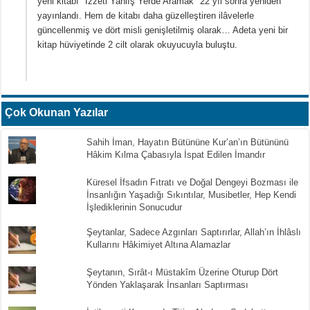
yeni kitabı "İzzeti Yanlış Yerde Aramak" 22 yıl sonra yeniden
yayınlandı. Hem de kitabı daha güzelleştiren ilâvelerle
güncellenmiş ve dört misli genişletilmiş olarak… Adeta yeni bir
kitap hüviyetinde 2 cilt olarak okuyucuyla buluştu.
Çok Okunan Yazılar
Sahih İman, Hayatın Bütününe Kur’an’ın Bütününü
Hâkim Kılma Çabasıyla İspat Edilen İmandır
Küresel İfsadın Fıtratı ve Doğal Dengeyi Bozması ile
İnsanlığın Yaşadığı Sıkıntılar, Musibetler, Hep Kendi
İşlediklerinin Sonucudur
Şeytanlar, Sadece Azgınları Saptırırlar, Allah’ın İhlâslı
Kullarını Hâkimiyet Altına Alamazlar
Şeytanın, Sırât-ı Müstakîm Üzerine Oturup Dört
Yönden Yaklaşarak İnsanları Saptırması