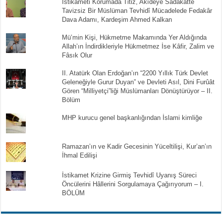
İstikameti Korumada Titiz, Akıdeye Sadakatte
Tavizsiz Bir Müslüman Tevhidî Mücadelede Fedakâr
Dava Adamı, Kardeşim Ahmed Kalkan
Mü’min Kişi, Hükmetme Makamında Yer Aldığında
Allah’ın İndirdikleriyle Hükmetmez İse Kâfir, Zalim ve
Fâsık Olur
II. Atatürk Olan Erdoğan’ın “2200 Yıllık Türk Devlet
Geleneğiyle Gurur Duyan” ve Devleti Asıl, Dini Furûât
Gören “Milliyetçi”liği Müslümanları Dönüştürüyor – II.
Bölüm
MHP kurucu genel başkanlığından İslami kimliğe
Ramazan’ın ve Kadir Gecesinin Yüceltilişi, Kur’an’ın
İhmal Edilişi
İstikamet Krizine Girmiş Tevhidî Uyanış Süreci
Öncülerini Hâllerini Sorgulamaya Çağırıyorum – I.
BÖLÜM