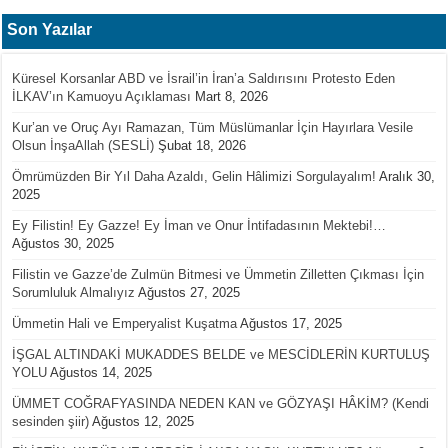
Son Yazılar
Küresel Korsanlar ABD ve İsrail’in İran’a Saldırısını Protesto Eden
İLKAV’ın Kamuoyu Açıklaması
Mart 8, 2026
Kur’an ve Oruç Ayı Ramazan, Tüm Müslümanlar İçin Hayırlara Vesile
Olsun İnşaAllah (SESLİ)
Şubat 18, 2026
Ömrümüzden Bir Yıl Daha Azaldı, Gelin Hâlimizi Sorgulayalım!
Aralık 30,
2025
Ey Filistin! Ey Gazze! Ey İman ve Onur İntifadasının Mektebi!…
Ağustos 30, 2025
Filistin ve Gazze’de Zulmün Bitmesi ve Ümmetin Zilletten Çıkması İçin
Sorumluluk Almalıyız
Ağustos 27, 2025
Ümmetin Hali ve Emperyalist Kuşatma
Ağustos 17, 2025
İŞGAL ALTINDAKİ MUKADDES BELDE ve MESCİDLERİN KURTULUŞ
YOLU
Ağustos 14, 2025
ÜMMET COĞRAFYASINDA NEDEN KAN ve GÖZYAŞI HÂKİM? (Kendi
sesinden şiir)
Ağustos 12, 2025