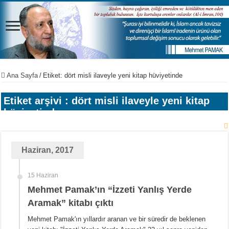
Ana Sayfa
/
Etiket:
dört misli ilaveyle yeni kitap hüviyetinde
Etiket arşivi :
dört misli ilaveyle yeni kitap
hüviyetinde
Haziran, 2017
15 Haziran
Mehmet Pamak’ın “İzzeti Yanlış Yerde
Aramak” kitabı çıktı
Mehmet Pamak'ın yıllardır aranan ve bir süredir de beklenen