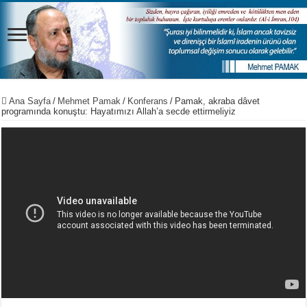
Ana Sayfa
/
Mehmet Pamak
/
Konferans
/
Pamak, akraba dâvet
programında konuştu: Hayatımızı Allah’a secde ettirmeliyiz