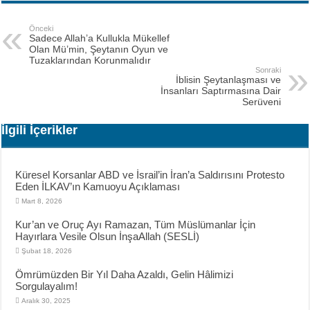
Önceki
Sadece Allah’a Kullukla Mükellef
Olan Mü’min, Şeytanın Oyun ve
Tuzaklarından Korunmalıdır
Sonraki
İblisin Şeytanlaşması ve
İnsanları Saptırmasına Dair
Serüveni
İlgili İçerikler
Küresel Korsanlar ABD ve İsrail’in İran’a Saldırısını Protesto
Eden İLKAV’ın Kamuoyu Açıklaması
Mart 8, 2026
Kur’an ve Oruç Ayı Ramazan, Tüm Müslümanlar İçin
Hayırlara Vesile Olsun İnşaAllah (SESLİ)
Şubat 18, 2026
Ömrümüzden Bir Yıl Daha Azaldı, Gelin Hâlimizi
Sorgulayalım!
Aralık 30, 2025