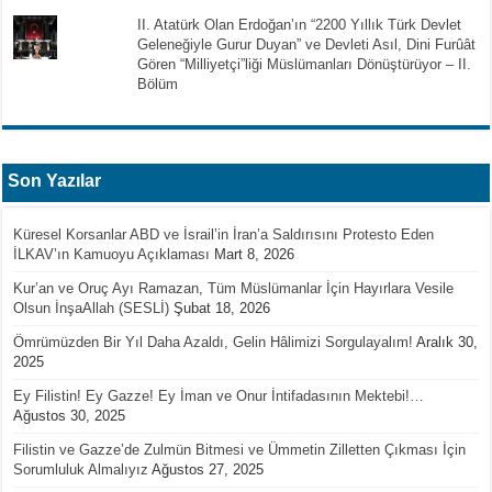
II. Atatürk Olan Erdoğan’ın “2200 Yıllık Türk Devlet
Geleneğiyle Gurur Duyan” ve Devleti Asıl, Dini Furûât
Gören “Milliyetçi”liği Müslümanları Dönüştürüyor – II.
Bölüm
Son Yazılar
Küresel Korsanlar ABD ve İsrail’in İran’a Saldırısını Protesto Eden
İLKAV’ın Kamuoyu Açıklaması
Mart 8, 2026
Kur’an ve Oruç Ayı Ramazan, Tüm Müslümanlar İçin Hayırlara Vesile
Olsun İnşaAllah (SESLİ)
Şubat 18, 2026
Ömrümüzden Bir Yıl Daha Azaldı, Gelin Hâlimizi Sorgulayalım!
Aralık 30,
2025
Ey Filistin! Ey Gazze! Ey İman ve Onur İntifadasının Mektebi!…
Ağustos 30, 2025
Filistin ve Gazze’de Zulmün Bitmesi ve Ümmetin Zilletten Çıkması İçin
Sorumluluk Almalıyız
Ağustos 27, 2025