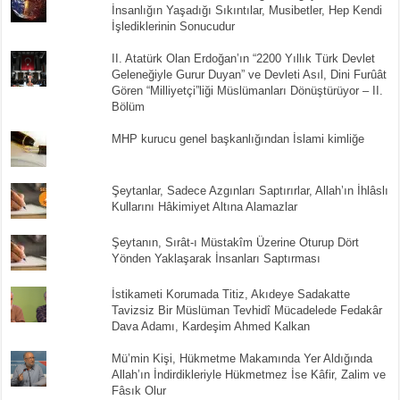
İnsanlığın Yaşadığı Sıkıntılar, Musibetler, Hep Kendi
İşlediklerinin Sonucudur
II. Atatürk Olan Erdoğan’ın “2200 Yıllık Türk Devlet
Geleneğiyle Gurur Duyan” ve Devleti Asıl, Dini Furûât
Gören “Milliyetçi”liği Müslümanları Dönüştürüyor – II.
Bölüm
MHP kurucu genel başkanlığından İslami kimliğe
Şeytanlar, Sadece Azgınları Saptırırlar, Allah’ın İhlâslı
Kullarını Hâkimiyet Altına Alamazlar
Şeytanın, Sırât-ı Müstakîm Üzerine Oturup Dört
Yönden Yaklaşarak İnsanları Saptırması
İstikameti Korumada Titiz, Akıdeye Sadakatte
Tavizsiz Bir Müslüman Tevhidî Mücadelede Fedakâr
Dava Adamı, Kardeşim Ahmed Kalkan
Mü’min Kişi, Hükmetme Makamında Yer Aldığında
Allah’ın İndirdikleriyle Hükmetmez İse Kâfir, Zalim ve
Fâsık Olur