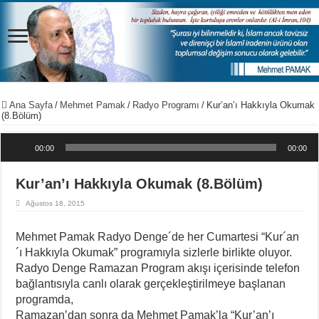
Ana Sayfa
/
Mehmet Pamak
/
Radyo Programı
/
Kur’an’ı Hakkıyla Okumak
(8.Bölüm)
Ses oynatıcı
00:00
00:00
Kur’an’ı Hakkıyla Okumak (8.Bölüm)
Ağustos 18, 2015
Mehmet Pamak Radyo Denge´de her Cumartesi “Kur´an
´ı Hakkıyla Okumak” programıyla sizlerle birlikte oluyor.
Radyo Denge Ramazan Program akışı içerisinde telefon
bağlantısıyla canlı olarak gerçekleştirilmeye başlanan
programda,
Ramazan’dan sonra da Mehmet Pamak’la “Kur’an’ı