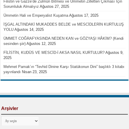
Filistin ve Gazze’de Zulmün Bitmesi ve Ümmetin Zilletten Çıkması İçin
Sorumluluk Almalıyız
Ağustos 27, 2025
Ümmetin Hali ve Emperyalist Kuşatma
Ağustos 17, 2025
İŞGAL ALTINDAKİ MUKADDES BELDE ve MESCİDLERİN KURTULUŞ
YOLU
Ağustos 14, 2025
ÜMMET COĞRAFYASINDA NEDEN KAN ve GÖZYAŞI HÂKİM? (Kendi
sesinden şiir)
Ağustos 12, 2025
FİLİSTİN, KUDÜS VE MESCİD-İ AKSA NASIL KURTULUR?
Ağustos 9,
2025
Mehmet Pamak’ın “Tevhid Dinine Karşı Statükonun Dini” başlıklı 3 kitabı
yayınlandı
Nisan 23, 2025
Arşivler
Arşivler