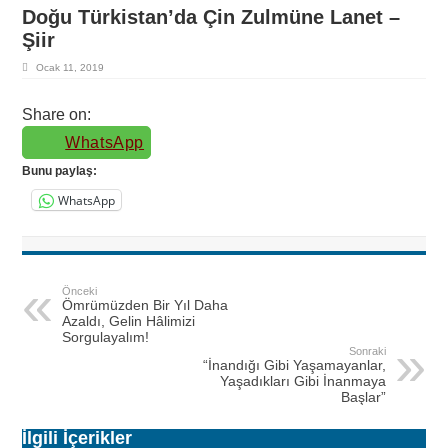
Doğu Türkistan’da Çin Zulmüne Lanet –
Şiir
Ocak 11, 2019
Share on:
WhatsApp
Bunu paylaş:
WhatsApp
Önceki
Ömrümüzden Bir Yıl Daha
Azaldı, Gelin Hâlimizi
Sorgulayalım!
Sonraki
“İnandığı Gibi Yaşamayanlar,
Yaşadıkları Gibi İnanmaya
Başlar”
İlgili İçerikler