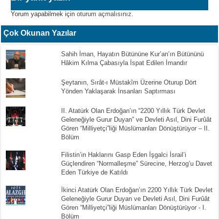
Yorum yapabilmek için
oturum açmalısınız
.
Çok Okunan Yazılar
Sahih İman, Hayatın Bütününe Kur’an’ın Bütününü
Hâkim Kılma Çabasıyla İspat Edilen İmandır
Şeytanın, Sırât-ı Müstakîm Üzerine Oturup Dört
Yönden Yaklaşarak İnsanları Saptırması
II. Atatürk Olan Erdoğan’ın “2200 Yıllık Türk Devlet
Geleneğiyle Gurur Duyan” ve Devleti Asıl, Dini Furûât
Gören “Milliyetçi”liği Müslümanları Dönüştürüyor – II.
Bölüm
Filistin’in Haklarını Gasp Eden İşgalci İsrail’i
Güçlendiren “Normalleşme” Sürecine, Herzog’u Davet
Eden Türkiye de Katıldı
İkinci Atatürk Olan Erdoğan’ın 2200 Yıllık Türk Devlet
Geleneğiyle Gurur Duyan ve Devleti Asıl, Dini Furûât
Gören “Milliyetçi”liği Müslümanları Dönüştürüyor - I.
Bölüm