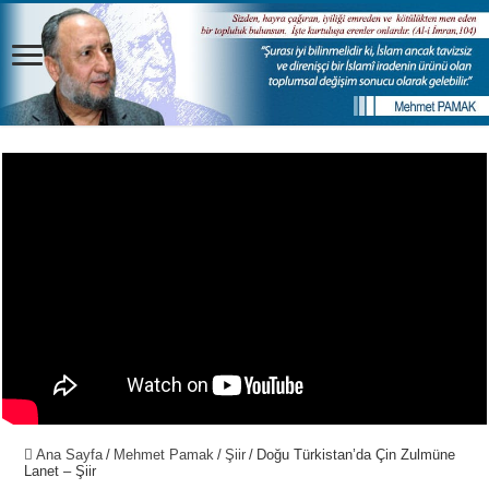
Ana Sayfa
/
Mehmet Pamak
/
Şiir
/
Doğu Türkistan’da Çin Zulmüne
Lanet – Şiir