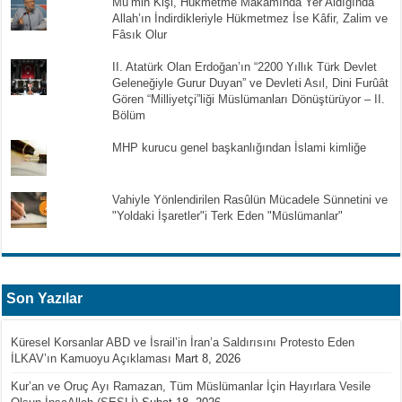
Mü’min Kişi, Hükmetme Makamında Yer Aldığında
Allah’ın İndirdikleriyle Hükmetmez İse Kâfir, Zalim ve
Fâsık Olur
II. Atatürk Olan Erdoğan’ın “2200 Yıllık Türk Devlet
Geleneğiyle Gurur Duyan” ve Devleti Asıl, Dini Furûât
Gören “Milliyetçi”liği Müslümanları Dönüştürüyor – II.
Bölüm
MHP kurucu genel başkanlığından İslami kimliğe
Vahiyle Yönlendirilen Rasûlün Mücadele Sünnetini ve
"Yoldaki İşaretler"i Terk Eden "Müslümanlar"
Son Yazılar
Küresel Korsanlar ABD ve İsrail’in İran’a Saldırısını Protesto Eden
İLKAV’ın Kamuoyu Açıklaması
Mart 8, 2026
Kur’an ve Oruç Ayı Ramazan, Tüm Müslümanlar İçin Hayırlara Vesile