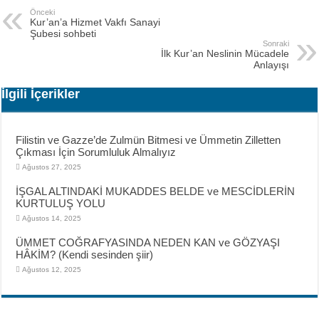
Önceki
Kur’an’a Hizmet Vakfı Sanayi
Şubesi sohbeti
Sonraki
İlk Kur’an Neslinin Mücadele
Anlayışı
İlgili İçerikler
Filistin ve Gazze’de Zulmün Bitmesi ve Ümmetin Zilletten
Çıkması İçin Sorumluluk Almalıyız
Ağustos 27, 2025
İŞGAL ALTINDAKİ MUKADDES BELDE ve MESCİDLERİN
KURTULUŞ YOLU
Ağustos 14, 2025
ÜMMET COĞRAFYASINDA NEDEN KAN ve GÖZYAŞI
HÂKİM? (Kendi sesinden şiir)
Ağustos 12, 2025