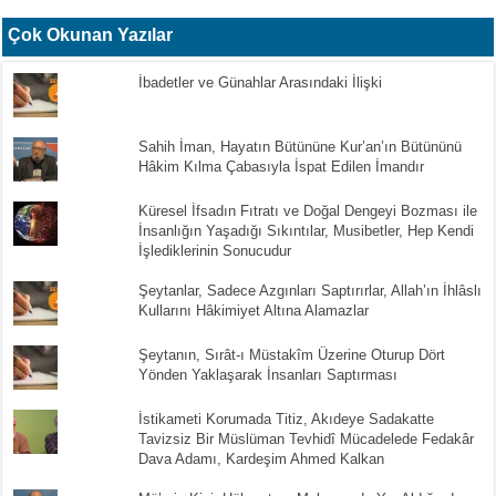
Çok Okunan Yazılar
İbadetler ve Günahlar Arasındaki İlişki
Sahih İman, Hayatın Bütününe Kur’an’ın Bütününü
Hâkim Kılma Çabasıyla İspat Edilen İmandır
Küresel İfsadın Fıtratı ve Doğal Dengeyi Bozması ile
İnsanlığın Yaşadığı Sıkıntılar, Musibetler, Hep Kendi
İşlediklerinin Sonucudur
Şeytanlar, Sadece Azgınları Saptırırlar, Allah’ın İhlâslı
Kullarını Hâkimiyet Altına Alamazlar
Şeytanın, Sırât-ı Müstakîm Üzerine Oturup Dört
Yönden Yaklaşarak İnsanları Saptırması
İstikameti Korumada Titiz, Akıdeye Sadakatte
Tavizsiz Bir Müslüman Tevhidî Mücadelede Fedakâr
Dava Adamı, Kardeşim Ahmed Kalkan