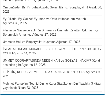
Olsun İnşaAllah (SESLİ)
Şubat 18, 2026
Ömrümüzden Bir Yıl Daha Azaldı, Gelin Hâlimizi Sorgulayalım!
Aralık 30,
2025
Ey Filistin! Ey Gazze! Ey İman ve Onur İntifadasının Mektebi!…
Ağustos 30, 2025
Filistin ve Gazze’de Zulmün Bitmesi ve Ümmetin Zilletten Çıkması İçin
Sorumluluk Almalıyız
Ağustos 27, 2025
Ümmetin Hali ve Emperyalist Kuşatma
Ağustos 17, 2025
İŞGAL ALTINDAKİ MUKADDES BELDE ve MESCİDLERİN KURTULUŞ
YOLU
Ağustos 14, 2025
ÜMMET COĞRAFYASINDA NEDEN KAN ve GÖZYAŞI HÂKİM? (Kendi
sesinden şiir)
Ağustos 12, 2025
FİLİSTİN, KUDÜS VE MESCİD-İ AKSA NASIL KURTULUR?
Ağustos 9,
2025
Mehmet Pamak’ın “Tevhid Dinine Karşı Statükonun Dini” başlıklı 3 kitabı
yayınlandı
Nisan 23, 2025