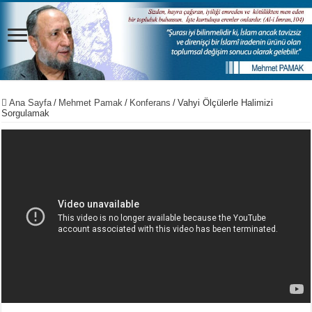
Ana Sayfa
/
Mehmet Pamak
/
Konferans
/
Vahyi Ölçülerle Halimizi
Sorgulamak