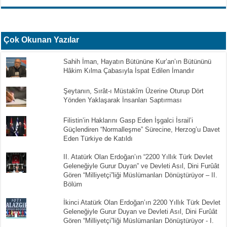
Çok Okunan Yazılar
Sahih İman, Hayatın Bütününe Kur’an’ın Bütününü
Hâkim Kılma Çabasıyla İspat Edilen İmandır
Şeytanın, Sırât-ı Müstakîm Üzerine Oturup Dört
Yönden Yaklaşarak İnsanları Saptırması
Filistin’in Haklarını Gasp Eden İşgalci İsrail’i
Güçlendiren “Normalleşme” Sürecine, Herzog’u Davet
Eden Türkiye de Katıldı
II. Atatürk Olan Erdoğan’ın “2200 Yıllık Türk Devlet
Geleneğiyle Gurur Duyan” ve Devleti Asıl, Dini Furûât
Gören “Milliyetçi”liği Müslümanları Dönüştürüyor – II.
Bölüm
İkinci Atatürk Olan Erdoğan’ın 2200 Yıllık Türk Devlet
Geleneğiyle Gurur Duyan ve Devleti Asıl, Dini Furûât
Gören “Milliyetçi”liği Müslümanları Dönüştürüyor - I.