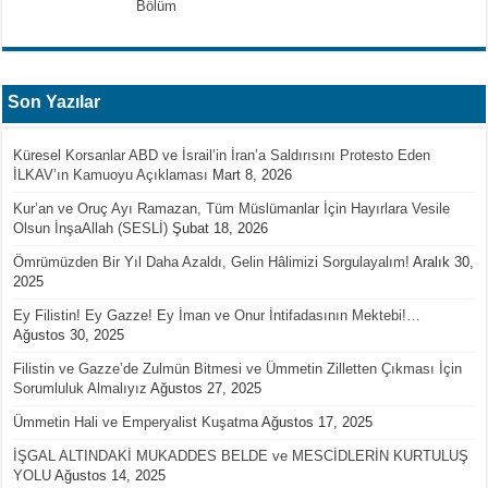
Bölüm
Son Yazılar
Küresel Korsanlar ABD ve İsrail’in İran’a Saldırısını Protesto Eden
İLKAV’ın Kamuoyu Açıklaması
Mart 8, 2026
Kur’an ve Oruç Ayı Ramazan, Tüm Müslümanlar İçin Hayırlara Vesile
Olsun İnşaAllah (SESLİ)
Şubat 18, 2026
Ömrümüzden Bir Yıl Daha Azaldı, Gelin Hâlimizi Sorgulayalım!
Aralık 30,
2025
Ey Filistin! Ey Gazze! Ey İman ve Onur İntifadasının Mektebi!…
Ağustos 30, 2025
Filistin ve Gazze’de Zulmün Bitmesi ve Ümmetin Zilletten Çıkması İçin
Sorumluluk Almalıyız
Ağustos 27, 2025
Ümmetin Hali ve Emperyalist Kuşatma
Ağustos 17, 2025
İŞGAL ALTINDAKİ MUKADDES BELDE ve MESCİDLERİN KURTULUŞ
YOLU
Ağustos 14, 2025