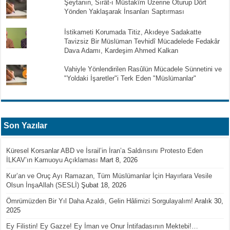
Şeytanın, Sırât-ı Müstakîm Üzerine Oturup Dört
Yönden Yaklaşarak İnsanları Saptırması
İstikameti Korumada Titiz, Akıdeye Sadakatte
Tavizsiz Bir Müslüman Tevhidî Mücadelede Fedakâr
Dava Adamı, Kardeşim Ahmed Kalkan
Vahiyle Yönlendirilen Rasûlün Mücadele Sünnetini ve
"Yoldaki İşaretler"i Terk Eden "Müslümanlar"
Son Yazılar
Küresel Korsanlar ABD ve İsrail’in İran’a Saldırısını Protesto Eden
İLKAV’ın Kamuoyu Açıklaması
Mart 8, 2026
Kur’an ve Oruç Ayı Ramazan, Tüm Müslümanlar İçin Hayırlara Vesile
Olsun İnşaAllah (SESLİ)
Şubat 18, 2026
Ömrümüzden Bir Yıl Daha Azaldı, Gelin Hâlimizi Sorgulayalım!
Aralık 30,
2025
Ey Filistin! Ey Gazze! Ey İman ve Onur İntifadasının Mektebi!…