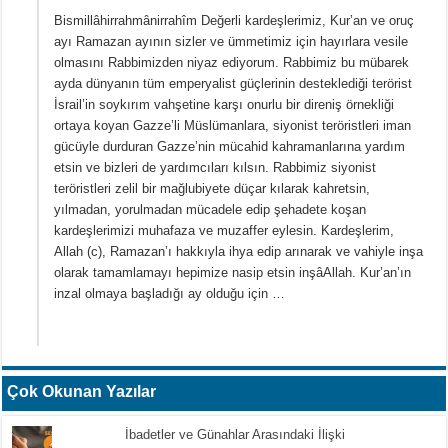
Bismillâhirrahmânirrahîm Değerli kardeşlerimiz, Kur’an ve oruç
ayı Ramazan ayının sizler ve ümmetimiz için hayırlara vesile
olmasını Rabbimizden niyaz ediyorum. Rabbimiz bu mübarek
ayda dünyanın tüm emperyalist güçlerinin desteklediği terörist
İsrail’in soykırım vahşetine karşı onurlu bir direniş örnekliği
ortaya koyan Gazze’li Müslümanlara, siyonist teröristleri iman
gücüyle durduran Gazze’nin mücahid kahramanlarına yardım
etsin ve bizleri de yardımcıları kılsın. Rabbimiz siyonist
teröristleri zelil bir mağlubiyete düçar kılarak kahretsin,
yılmadan, yorulmadan mücadele edip şehadete koşan
kardeşlerimizi muhafaza ve muzaffer eylesin. Kardeşlerim,
Allah (c), Ramazan’ı hakkıyla ihya edip arınarak ve vahiyle inşa
olarak tamamlamayı hepimize nasip etsin inşâAllah. Kur’an’ın
inzal olmaya başladığı ay olduğu için …
Çok Okunan Yazılar
İbadetler ve Günahlar Arasındaki İlişki