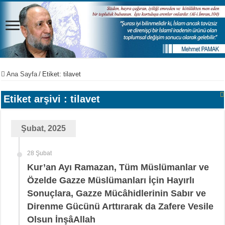
Ana Sayfa
/
Etiket:
tilavet
Etiket arşivi :
tilavet
Şubat, 2025
28 Şubat
Kur’an Ayı Ramazan, Tüm Müslümanlar ve
Özelde Gazze Müslümanları İçin Hayırlı
Sonuçlara, Gazze Mücâhidlerinin Sabır ve
Direnme Gücünü Arttırarak da Zafere Vesile
Olsun İnşâAllah