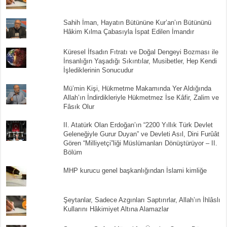
Sahih İman, Hayatın Bütününe Kur’an’ın Bütününü
Hâkim Kılma Çabasıyla İspat Edilen İmandır
Küresel İfsadın Fıtratı ve Doğal Dengeyi Bozması ile
İnsanlığın Yaşadığı Sıkıntılar, Musibetler, Hep Kendi
İşlediklerinin Sonucudur
Mü’min Kişi, Hükmetme Makamında Yer Aldığında
Allah’ın İndirdikleriyle Hükmetmez İse Kâfir, Zalim ve
Fâsık Olur
II. Atatürk Olan Erdoğan’ın “2200 Yıllık Türk Devlet
Geleneğiyle Gurur Duyan” ve Devleti Asıl, Dini Furûât
Gören “Milliyetçi”liği Müslümanları Dönüştürüyor – II.
Bölüm
MHP kurucu genel başkanlığından İslami kimliğe
Şeytanlar, Sadece Azgınları Saptırırlar, Allah’ın İhlâslı
Kullarını Hâkimiyet Altına Alamazlar