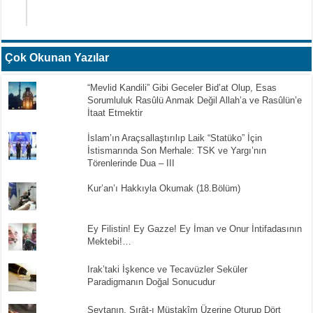
Çok Okunan Yazılar
“Mevlid Kandili” Gibi Geceler Bid’at Olup, Esas
Sorumluluk Rasûlü Anmak Değil Allah’a ve Rasûlün’e
İtaat Etmektir
İslam’ın Araçsallaştırılıp Laik “Statüko” İçin
İstismarında Son Merhale: TSK ve Yargı’nın
Törenlerinde Dua – III
Kur’an’ı Hakkıyla Okumak (18.Bölüm)
Ey Filistin! Ey Gazze! Ey İman ve Onur İntifadasının
Mektebi!…
Irak’taki İşkence ve Tecavüzler Seküler
Paradigmanın Doğal Sonucudur
Şeytanın, Sırât-ı Müstakîm Üzerine Oturup Dört