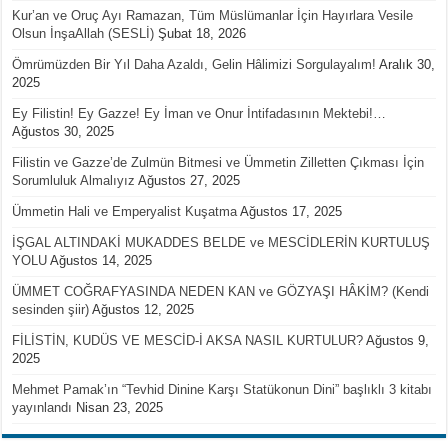
Kur’an ve Oruç Ayı Ramazan, Tüm Müslümanlar İçin Hayırlara Vesile
Olsun İnşaAllah (SESLİ)
Şubat 18, 2026
Ömrümüzden Bir Yıl Daha Azaldı, Gelin Hâlimizi Sorgulayalım!
Aralık 30,
2025
Ey Filistin! Ey Gazze! Ey İman ve Onur İntifadasının Mektebi!…
Ağustos 30, 2025
Filistin ve Gazze’de Zulmün Bitmesi ve Ümmetin Zilletten Çıkması İçin
Sorumluluk Almalıyız
Ağustos 27, 2025
Ümmetin Hali ve Emperyalist Kuşatma
Ağustos 17, 2025
İŞGAL ALTINDAKİ MUKADDES BELDE ve MESCİDLERİN KURTULUŞ
YOLU
Ağustos 14, 2025
ÜMMET COĞRAFYASINDA NEDEN KAN ve GÖZYAŞI HÂKİM? (Kendi
sesinden şiir)
Ağustos 12, 2025
FİLİSTİN, KUDÜS VE MESCİD-İ AKSA NASIL KURTULUR?
Ağustos 9,
2025
Mehmet Pamak’ın “Tevhid Dinine Karşı Statükonun Dini” başlıklı 3 kitabı
yayınlandı
Nisan 23, 2025