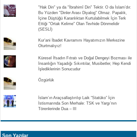
"Hak Din" ya da "İbrahimî Din" Tektir. O da İslam’dır.
Bu Yüzden "Dinler Arası Diyalog" Olmaz. Papalık,
İçine Düştüğü Karanlıktan Kurtulabilmek İçin Terk
Ettiği "Ortak Kelime" Olan Tevhide Dönmelidir
(SESLİ)
Kur’ani İbadet Kavramını Hayatımızın Merkezine
Oturtmalıyız!
Küresel İfsadın Fıtratı ve Doğal Dengeyi Bozması ile
İnsanlığın Yaşadığı Sıkıntılar, Musibetler, Hep Kendi
İşlediklerinin Sonucudur
Özgürlük
İslam’ın Araçsallaştırılıp Laik “Statüko” İçin
İstismarında Son Merhale: TSK ve Yargı’nın
Törenlerinde Dua – III
Son Yazılar