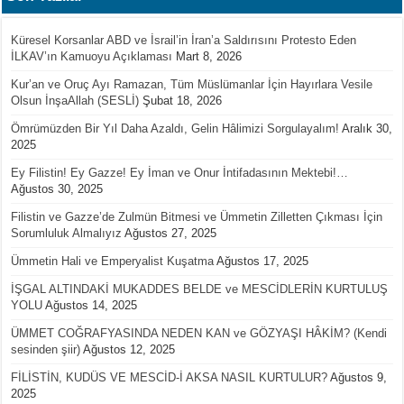
Küresel Korsanlar ABD ve İsrail’in İran’a Saldırısını Protesto Eden
İLKAV’ın Kamuoyu Açıklaması
Mart 8, 2026
Kur’an ve Oruç Ayı Ramazan, Tüm Müslümanlar İçin Hayırlara Vesile
Olsun İnşaAllah (SESLİ)
Şubat 18, 2026
Ömrümüzden Bir Yıl Daha Azaldı, Gelin Hâlimizi Sorgulayalım!
Aralık 30,
2025
Ey Filistin! Ey Gazze! Ey İman ve Onur İntifadasının Mektebi!…
Ağustos 30, 2025
Filistin ve Gazze’de Zulmün Bitmesi ve Ümmetin Zilletten Çıkması İçin
Sorumluluk Almalıyız
Ağustos 27, 2025
Ümmetin Hali ve Emperyalist Kuşatma
Ağustos 17, 2025
İŞGAL ALTINDAKİ MUKADDES BELDE ve MESCİDLERİN KURTULUŞ
YOLU
Ağustos 14, 2025
ÜMMET COĞRAFYASINDA NEDEN KAN ve GÖZYAŞI HÂKİM? (Kendi
sesinden şiir)
Ağustos 12, 2025
FİLİSTİN, KUDÜS VE MESCİD-İ AKSA NASIL KURTULUR?
Ağustos 9,
2025