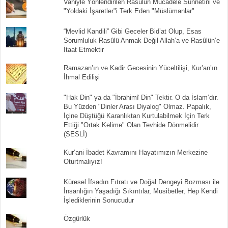
Vahiyle Yönlendirilen Rasûlün Mücadele Sünnetini ve
"Yoldaki İşaretler"i Terk Eden "Müslümanlar"
“Mevlid Kandili” Gibi Geceler Bid’at Olup, Esas
Sorumluluk Rasûlü Anmak Değil Allah’a ve Rasûlün’e
İtaat Etmektir
Ramazan’ın ve Kadir Gecesinin Yüceltilişi, Kur’an’ın
İhmal Edilişi
"Hak Din" ya da "İbrahimî Din" Tektir. O da İslam’dır.
Bu Yüzden "Dinler Arası Diyalog" Olmaz. Papalık,
İçine Düştüğü Karanlıktan Kurtulabilmek İçin Terk
Ettiği "Ortak Kelime" Olan Tevhide Dönmelidir
(SESLİ)
Kur’ani İbadet Kavramını Hayatımızın Merkezine
Oturtmalıyız!
Küresel İfsadın Fıtratı ve Doğal Dengeyi Bozması ile
İnsanlığın Yaşadığı Sıkıntılar, Musibetler, Hep Kendi
İşlediklerinin Sonucudur
Özgürlük