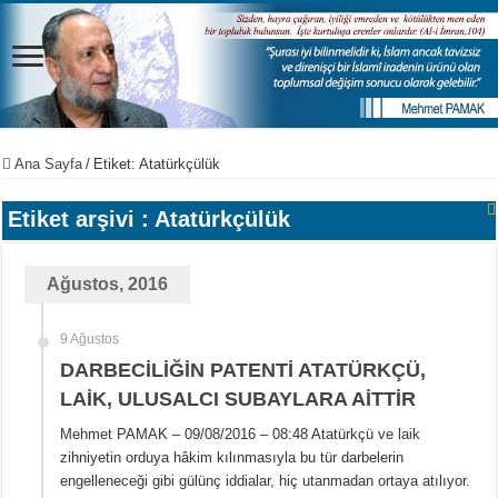
Ana Sayfa
/
Etiket:
Atatürkçülük
Etiket arşivi :
Atatürkçülük
Ağustos, 2016
9 Ağustos
DARBECİLİĞİN PATENTİ ATATÜRKÇÜ,
LAİK, ULUSALCI SUBAYLARA AİTTİR
Mehmet PAMAK – 09/08/2016 – 08:48 Atatürkçü ve laik
zihniyetin orduya hâkim kılınmasıyla bu tür darbelerin
engelleneceği gibi gülünç iddialar, hiç utanmadan ortaya atılıyor.