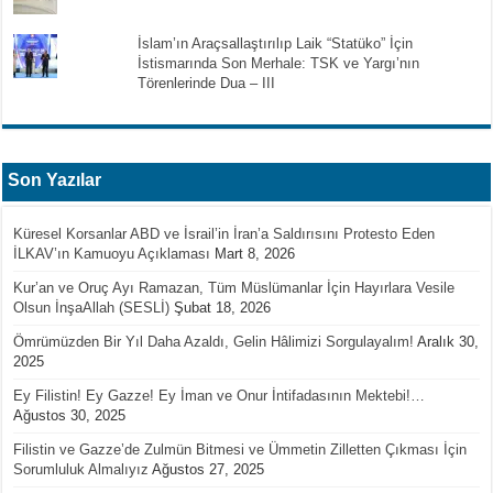
İslam’ın Araçsallaştırılıp Laik “Statüko” İçin
İstismarında Son Merhale: TSK ve Yargı’nın
Törenlerinde Dua – III
Son Yazılar
Küresel Korsanlar ABD ve İsrail’in İran’a Saldırısını Protesto Eden
İLKAV’ın Kamuoyu Açıklaması
Mart 8, 2026
Kur’an ve Oruç Ayı Ramazan, Tüm Müslümanlar İçin Hayırlara Vesile
Olsun İnşaAllah (SESLİ)
Şubat 18, 2026
Ömrümüzden Bir Yıl Daha Azaldı, Gelin Hâlimizi Sorgulayalım!
Aralık 30,
2025
Ey Filistin! Ey Gazze! Ey İman ve Onur İntifadasının Mektebi!…
Ağustos 30, 2025
Filistin ve Gazze’de Zulmün Bitmesi ve Ümmetin Zilletten Çıkması İçin
Sorumluluk Almalıyız
Ağustos 27, 2025