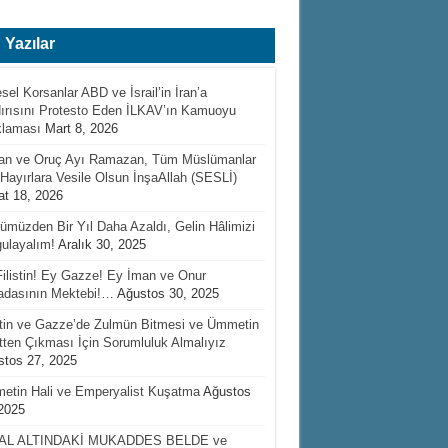
 Yazılar
sel Korsanlar ABD ve İsrail’in İran’a
ırısını Protesto Eden İLKAV’ın Kamuoyu
klaması
Mart 8, 2026
’an ve Oruç Ayı Ramazan, Tüm Müslümanlar
 Hayırlara Vesile Olsun İnşaAllah (SESLİ)
t 18, 2026
müzden Bir Yıl Daha Azaldı, Gelin Hâlimizi
ulayalım!
Aralık 30, 2025
ilistin! Ey Gazze! Ey İman ve Onur
fadasının Mektebi!…
Ağustos 30, 2025
stin ve Gazze’de Zulmün Bitmesi ve Ümmetin
etten Çıkması İçin Sorumluluk Almalıyız
tos 27, 2025
etin Hali ve Emperyalist Kuşatma
Ağustos
2025
AL ALTINDAKİ MUKADDES BELDE ve