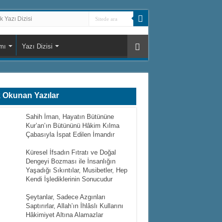
 Yazı Dizisi
mı
Yazı Dizisi
 Okunan Yazılar
Sahih İman, Hayatın Bütününe
Kur’an’ın Bütününü Hâkim Kılma
Çabasıyla İspat Edilen İmandır
Küresel İfsadın Fıtratı ve Doğal
Dengeyi Bozması ile İnsanlığın
Yaşadığı Sıkıntılar, Musibetler, Hep
Kendi İşlediklerinin Sonucudur
Şeytanlar, Sadece Azgınları
Saptırırlar, Allah’ın İhlâslı Kullarını
Hâkimiyet Altına Alamazlar