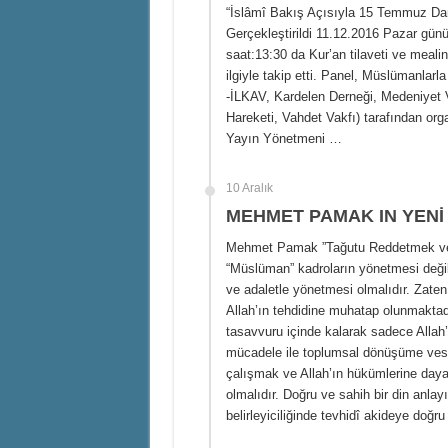
“İslâmî Bakış Açısıyla 15 Temmuz Darb
Gerçekleştirildi 11.12.2016 Pazar gün
saat:13:30 da Kur’an tilaveti ve meali
ilgiyle takip etti. Panel, Müslümanlarl
-İLKAV, Kardelen Derneği, Medeniyet 
Hareketi, Vahdet Vakfı) tarafından org
Yayın Yönetmeni …
10 Aralık
MEHMET PAMAK IN YENİ 
Mehmet Pamak ”Tağutu Reddetmek ve L
“Müslüman” kadroların yönetmesi deği
ve adaletle yönetmesi olmalıdır. Zat
Allah’ın tehdidine muhatap olunmaktadı
tasavvuru içinde kalarak sadece Allah
mücadele ile toplumsal dönüşüme vesile
çalışmak ve Allah’ın hükümlerine daya
olmalıdır. Doğru ve sahih bir din anla
belirleyiciliğinde tevhidî akideye do