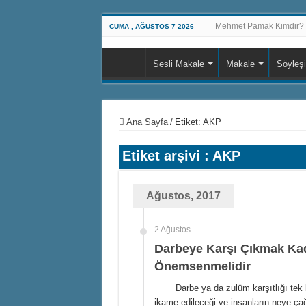
Mehmet Pamak Kimdir?
CUMA , AĞUSTOS 7 2026
Sesli Makale
Makale
Söyleşi
Ana Sayfa
/
Etiket:
AKP
Etiket arşivi :
AKP
Ağustos, 2017
2 Ağustos
Darbeye Karşı Çıkmak Kada
Önemsenmelidir
Darbe ya da zulüm karşıtlığı tek b
ikame edileceği ve insanların neye çağr