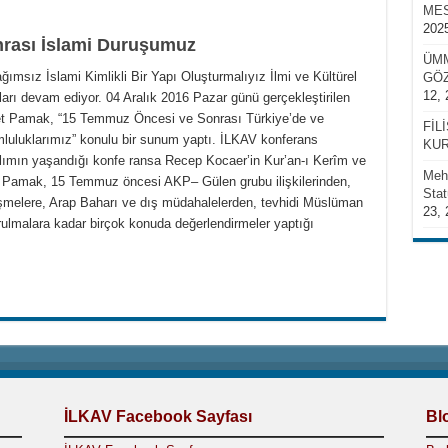
MES
202
rası İslami Duruşumuz
ÜMM
msız İslami Kimlikli Bir Yapı Oluşturmalıyız İlmi ve Kültürel
GÖZ
12, 
arı devam ediyor. 04 Aralık 2016 Pazar günü gerçekleştirilen
t Pamak, “15 Temmuz Öncesi ve Sonrası Türkiye’de ve
FİL
uluklarımız” konulu bir sunum yaptı. İLKAV konferans
KUR
lımın yaşandığı konfe ransa Recep Kocaer’in Kur’an-ı Kerîm ve
Mehm
 Pamak, 15 Temmuz öncesi AKP– Gülen grubu ilişkilerinden,
Stat
işmelere, Arap Baharı ve dış müdahalelerden, tevhidi Müslüman
23, 
savrulmalara kadar birçok konuda değerlendirmeler yaptığı
İLKAV Facebook Sayfası
Bl