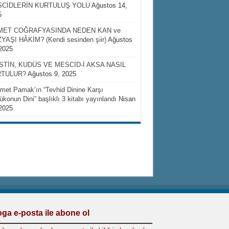
CİDLERİN KURTULUŞ YOLU
Ağustos 14,
5
ET COĞRAFYASINDA NEDEN KAN ve
YAŞI HÂKİM? (Kendi sesinden şiir)
Ağustos
2025
İSTİN, KUDÜS VE MESCİD-İ AKSA NASIL
TULUR?
Ağustos 9, 2025
et Pamak’ın “Tevhid Dinine Karşı
ükonun Dini” başlıklı 3 kitabı yayınlandı
Nisan
2025
oga e-posta ile abone ol