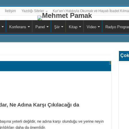
İletişim
Yazdığı Siteler
Kur’an’ı Hakkıyla Okumak ve Hayatı İbadet Kılmak
Konferans
Panel
Şiir
Kitap
Video
Radyo Progra
Çok
r, Ne Adına Karşı Çıkılacağı da
aşına yeterli değildir, ne adına karşı olun­duğu ve yerine neyin
ıldıkları daha da önemlidir.