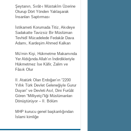
Şeytanın, Sırât-ı Müstakîm Üzerine
Oturup Dört Yönden Yaklaşarak
İnsanları Saptırması
İstikameti Korumada Titiz, Akıdeye
Sadakatte Tavizsiz Bir Müslüman
Tevhidî Mücadelede Fedakâr Dava
Adamı, Kardeşim Ahmed Kalkan
Mü’min Kişi, Hükmetme Makamında
Yer Aldığında Allah’ın İndirdikleriyle
Hükmetmez İse Kâfir, Zalim ve
Fâsık Olur
II. Atatürk Olan Erdoğan’ın “2200
Yıllık Türk Devlet Geleneğiyle Gurur
Duyan” ve Devleti Asıl, Dini Furûât
Gören “Milliyetçi”liği Müslümanları
Dönüştürüyor – II. Bölüm
MHP kurucu genel başkanlığından
İslami kimliğe