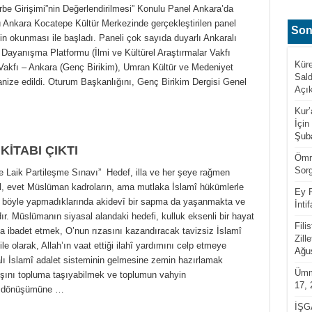
e Girişimi”nin Değerlendirilmesi” Konulu Panel Ankara’da
ü Ankara Kocatepe Kültür Merkezinde gerçekleştirilen panel
Son
nin okunması ile başladı. Paneli çok sayıda duyarlı Ankaralı
a Dayanışma Platformu (İlmi ve Kültürel Araştırmalar Vakfı
Küre
Vakfı – Ankara (Genç Birikim), Umran Kültür ve Medeniyet
Sald
anize edildi. Oturum Başkanlığını, Genç Birikim Dergisi Genel
Açı
Kur
İçin
Şuba
KİTABI ÇIKTI
Ömrü
Sorg
aik Partileşme Sınavı” Hedef, illa ve her şeye rağmen
l, evet Müslüman kadroların, ama mutlaka İslamî hükümlerle
Ey F
en böyle yapmadıklarında akidevî bir sapma da yaşanmakta ve
İnti
r. Müslümanın siyasal alandaki hedefi, kulluk eksenli bir hayat
Fili
’a ibadet etmek, O’nun rızasını kazandıracak tavizsiz İslamî
Zill
 olarak, Allah’ın vaat ettiği ilahî yardımını celp etmeye
Ağus
lı İslamî adalet sisteminin gelmesine zemin hazırlamak
Ümm
yışını topluma taşıyabilmek ve toplumun vahyin
17, 
ğru dönüşümüne …
İŞG