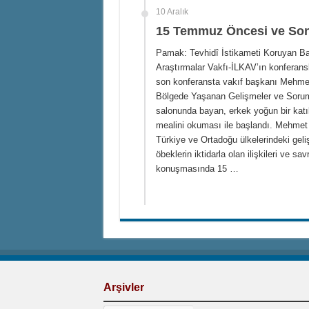
10 Aralık
15 Temmuz Öncesi ve Son
Pamak: Tevhidî İstikameti Koruyan Bağı
Araştırmalar Vakfı-İLKAV’ın konferansl
son konferansta vakıf başkanı Mehme
Bölgede Yaşanan Gelişmeler ve Soruml
salonunda bayan, erkek yoğun bir katı
mealini okuması ile başlandı. Mehmet
Türkiye ve Ortadoğu ülkelerindeki gel
öbeklerin iktidarla olan ilişkileri ve 
konuşmasında 15 …
Arşivler