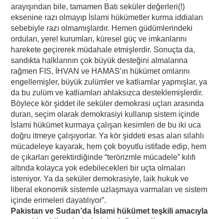
arayışından bile, tamamen Batı seküler değerleri(!)
eksenine razı olmayıp İslami hükümetler kurma iddiaları
sebebiyle razı olmamışlardır. Hemen güdümlerindeki
orduları, yerel kurumları, küresel güç ve imkanlarını
harekete geçirerek müdahale etmişlerdir. Sonuçta da,
sandıkta halklarının çok büyük desteğini almalarına
rağmen FIS, İHVAN ve HAMAS’ın hükümet omlarını
engellemişler, büyük zulümler ve katliamlar yapmışlar, ya
da bu zulüm ve katliamları ahlaksızca desteklemişlerdir.
Böylece kör şiddet ile seküler demokrasi uçları arasında
duran, seçim olarak demokrasiyi kullanıp sistem içinde
İslami hükümet kurmaya çalışan kesimleri de bu iki uca
doğru itmeye çalışıyorlar. Ya kör şiddeti esas alan silahlı
mücadeleye kayarak, hem çok boyutlu istifade edip, hem
de çıkarları gerektirdiğinde “terörizmle mücadele” kılıfı
altında kolayca yok edebilecekleri bir uçta olmaları
isteniyor. Ya da seküler demokrasiyle, laik hukuk ve
liberal ekonomik sistemle uzlaşmaya varmaları ve sistem
içinde erimeleri dayatılıyor”.
Pakistan ve Sudan’da İslami hükümet teşkili amacıyla