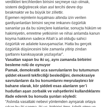
verdikleri tercihlerden birisini seçmeye razı olmak,
sistemi değiştirecek olan asıl tercihi devre dışı
bırakmaktır ve bu büyük bir zillettir.
Egemen rejimlerin kuşatması altında izin verilen
gardiyanlardan birisini seçme imkanını özgürlük
sananlar ya da bu süreçlere katılanlar, sonuçta hüküm ve
hakimiyetin, emretme yetkisinin ve nihai anlamda kanun
koyma hakkının sadece Allah’a ait olduğu sahici
özgürlük ve adalete kavuşamazlar. Hatta bu gerçek
özgürlük düşüncesini bile zamanla yitirip zindan
şartlarını kanıksayarak yozlaşırlar”.
Vasattan sapan bu iki uç, aynı zamanda birbirini
besleme rolü de oynuyor
Pamak, demokratik uca savrulanların bu tutumunun
şiddet eksenli tekfirciliği beslediğini, demokrasiye
savrulanların da bu konumlarını meşrulaştırıcı bir
bahane olarak, kör şiddeti esas alanların şer’i
hudutları aşan zorbalık ve vahşetlerini kullandıklarını
ifade ederek bu konuda şunları söyledi:
“Aslında vasattaki nebevi yöntemden ayrışarak ortaya
çıkan bu iki sapma, iki uç, birbirini itme, tahrik etme ve