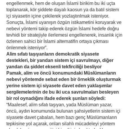
engellenmek, hem de oluşan İslami birikim bu iki uçta
toplanarak, kör şiddete dayalı kaosun ya da batıl sistem
içi siyasetin içine çekilerek yozlaştırılmak isteniyor.
Sonuçta, İslami uyanışın özgün istikametini koruyarak ve
nebevi yöntemi takip ederek özgün İslami hedefe doğru
tevhidi bir stratejiyle ilerlemesi engellenerek, insanlık için
özlenen sahici bir İslami alternatifin ortaya çıkması
önlenmek isteniyor”.
Alim sıfatı taşıyanların demokratik siyasete
destekleri, bir yandan sistem içi savrulmayı, diğer
yandan da şiddet eksenli tekfirciliği besliyor
Pamak, alim ve öncü konumundaki Müslümanların
nebevi yöntemde sebat eden bir örneklik oluşturmak
yerine sistem içi siyasete davet eden yaklaşımlar
sergilemelerinin de bu iki uca savrulmaları besleyen
bir rol oynadığını ifade ederek şunları söyledi:
“Maalesef, alim sıfatı taşıyan, yada Müslüman yazar,
öncü, aydın konumunda bulunan şahsiyetlerin sistem içi
siyasete davet çabaları, hem bazı genç Müslümanların
tepkisine yol açarak, onları silahlı mücadeleyi yöntem