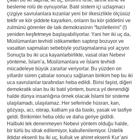
besleme rolü de oynuyorlar. Batıl sistem içi uzlaşmacı
çizgiye savrulanlara kızanlar yeni bir ilkesizlikle ölçüsüz
tekfir ve kör şiddete kayarken, onların bu kör şiddetini ve
zulmünü görenler de laik demokrasinin “faziletlerini” (!)
yeniden keşfetmeye başlayabiliyorlar. Yani her iki uç da,
Müslümanları tevhidi istikametten saptırıp bozuyor ve
vasattan sapmaları sebebiyle yozlaşmalarına yol açıyor.
Sonuçta bu iki uca kayanlarbirlikte, vasat olan Nebevi
yönteme, İslam’a, Müslümanlara ve İslami tevhidi
mücadeleye büyük zararlar veriyorlar. Bu yüzden on
yıllardır süren çabalar sonucu sağlanan birikim hep bu iki
uca savrulanlar tarafından heba edildi. Birisi faşist, diğeri
demokratik olan bu iki batıl yöntem, bunca yıl denendiği
halde dünya insanlığına örnek olacak İslami bir sisteme
ulaşılamadı, ulaşılamaz. Her seferinde hüsran, kan,
gözyaşı, acı, ıstırap, katliam ya da baskı, yasak ve tasfiye
geldi. Birikimler heba oldu ve daha geriye gidildi.
Halbuki tek denenmeyen Nebevi yöntem olduğu halde,
bir türlü bu idrak edilemiyor, kabullenilemiyor. Üstelik
iktidar eksenli bu iki uç, kulluk ve ahiret eksenli Kur’ani