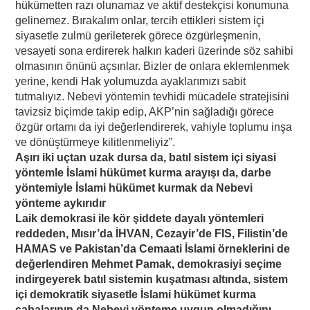
hükümetten razı olunamaz ve aktif destekçisi konumuna
gelinemez. Bırakalım onlar, tercih ettikleri sistem içi
siyasetle zulmü gerileterek görece özgürleşmenin,
vesayeti sona erdirerek halkın kaderi üzerinde söz sahibi
olmasının önünü açsınlar. Bizler de onlara eklemlenmek
yerine, kendi Hak yolumuzda ayaklarımızı sabit
tutmalıyız. Nebevi yöntemin tevhidi mücadele stratejisini
tavizsiz biçimde takip edip, AKP’nin sağladığı görece
özgür ortamı da iyi değerlendirerek, vahiyle toplumu inşa
ve dönüştürmeye kilitlenmeliyiz”.
Aşırı iki uçtan uzak dursa da, batıl sistem içi siyasi
yöntemle İslami hükümet kurma arayışı da, darbe
yöntemiyle İslami hükümet kurmak da Nebevi
yönteme aykırıdır
Laik demokrasi ile kör şiddete dayalı yöntemleri
reddeden, Mısır’da İHVAN, Cezayir’de FIS, Filistin’de
HAMAS ve Pakistan’da Cemaati İslami örneklerini de
değerlendiren Mehmet Pamak, demokrasiyi seçime
indirgeyerek batıl sistemin kuşatması altında, sistem
içi demokratik siyasetle İslami hükümet kurma
çabalarının da Nebevi yönteme uygun olmadığını