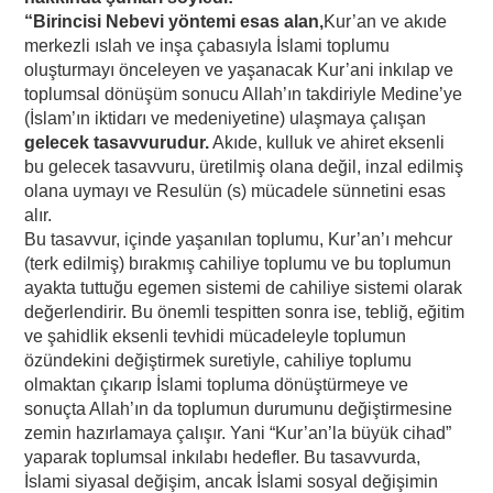
“Birincisi Nebevi yöntemi esas alan,
Kur’an ve akıde
merkezli ıslah ve inşa çabasıyla İslami toplumu
oluşturmayı önceleyen ve yaşanacak Kur’ani inkılap ve
toplumsal dönüşüm sonucu Allah’ın takdiriyle Medine’ye
(İslam’ın iktidarı ve medeniyetine) ulaşmaya çalışan
gelecek tasavvurudur.
Akıde, kulluk ve ahiret eksenli
bu gelecek tasavvuru, üretilmiş olana değil, inzal edilmiş
olana uymayı ve Resulün (s) mücadele sünnetini esas
alır.
Bu tasavvur, içinde yaşanılan toplumu, Kur’an’ı mehcur
(terk edilmiş) bırakmış cahiliye toplumu ve bu toplumun
ayakta tuttuğu egemen sistemi de cahiliye sistemi olarak
değerlendirir. Bu önemli tespitten sonra ise, tebliğ, eğitim
ve şahidlik eksenli tevhidi mücadeleyle toplumun
özündekini değiştirmek suretiyle, cahiliye toplumu
olmaktan çıkarıp İslami topluma dönüştürmeye ve
sonuçta Allah’ın da toplumun durumunu değiştirmesine
zemin hazırlamaya çalışır. Yani “Kur’an’la büyük cihad”
yaparak toplumsal inkılabı hedefler. Bu tasavvurda,
İslami siyasal değişim, ancak İslami sosyal değişimin