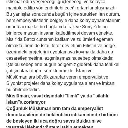
istismar edip yeşereceği, güçleneceği ve kolayca
maniple edilip yönlendirilebileceği ortamlar oluşmazdı.
Bu yanlışlar sonucunda bugün içine sürüklenilen durum,
hem emperyalistlerin bölgeyle daha kolay oynamalarının
önünü açmakta, bu bağlamda Irak ve Suriye’de on
binlerce masum insanın katledilmesi devam etmekte,
Mısır’da Batıcı cuntanın katliam ve zulümleri egemen
olmakta, hem de İsrail terör devletinin Filistin ve bölge
üzerindeki projelerini uygulamaya koymakta daha da
cesaretlenmesine, azgınlaşmasına sebep olmaktadır.
İşte bu sebeplerle bugün bölgemiz giderek daha tehlikeli
çatışmalara doğru sürüklenmekte, İslam ve
Müslümanlara büyük zararlar veren emperyalist ve
Siyonist projeler daha kolay uygulama alanı ve imkanı
bulabilmektedir”.
Müslüman, vasat dışındaki “Ilımlı” ya da “silahlı
İslam”a zorlanıyor
Çoğunluk Müslümanların tam da emperyalist
demokrasilerin de beklentileri istikametinde birbirini
de besleyen iki uca doğru savrulduklarını ve
vasattaki Nebevi yöntemi takip etmekten