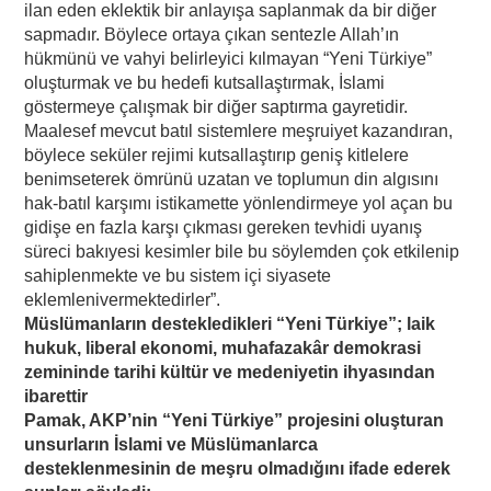
ilan eden eklektik bir anlayışa saplanmak da bir diğer
sapmadır. Böylece ortaya çıkan sentezle Allah’ın
hükmünü ve vahyi belirleyici kılmayan “Yeni Türkiye”
oluşturmak ve bu hedefi kutsallaştırmak, İslami
göstermeye çalışmak bir diğer saptırma gayretidir.
Maalesef mevcut batıl sistemlere meşruiyet kazandıran,
böylece seküler rejimi kutsallaştırıp geniş kitlelere
benimseterek ömrünü uzatan ve toplumun din algısını
hak-batıl karşımı istikamette yönlendirmeye yol açan bu
gidişe en fazla karşı çıkması gereken tevhidi uyanış
süreci bakıyesi kesimler bile bu söylemden çok etkilenip
sahiplenmekte ve bu sistem içi siyasete
eklemlenivermektedirler”.
Müslümanların destekledikleri “Yeni Türkiye”; laik
hukuk, liberal ekonomi, muhafazakâr demokrasi
zemininde tarihi kültür ve medeniyetin ihyasından
ibarettir
Pamak, AKP’nin “Yeni Türkiye” projesini oluşturan
unsurların İslami ve Müslümanlarca
desteklenmesinin de meşru olmadığını ifade ederek