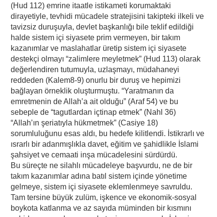
(Hud 112) emrine itaatle istikameti korumaktaki
dirayetiyle, tevhidi mücadele stratejisini takipteki ilkeli ve
tavizsiz duruşuyla, devlet başkanlığı bile teklif edildiği
halde sistem içi siyasete prim vermeyen, bir takım
kazanımlar ve maslahatlar üretip sistem içi siyasete
destekçi olmayı “zalimlere meyletmek” (Hud 113) olarak
değerlendiren tutumuyla, uzlaşmayı, müdahaneyi
reddeden (Kalem8-9) onurlu bir duruş ve hepimizi
bağlayan örneklik oluşturmuştu. “Yaratmanın da
emretmenin de Allah’a ait olduğu” (Araf 54) ve bu
sebeple de “tagutlardan içtinap etmek” (Nahl 36)
“Allah’ın şeriatıyla hükmetmek” (Casiye 18)
sorumluluğunu esas aldı, bu hedefe kilitlendi. İstikrarlı ve
ısrarlı bir adanmışlıkla davet, eğitim ve şahidlikle İslami
şahsiyet ve cemaati inşa mücadelesini sürdürdü.
Bu süreçte ne silahlı mücadeleye başvurdu, ne de bir
takım kazanımlar adına batıl sistem içinde yönetime
gelmeye, sistem içi siyasete eklemlenmeye savruldu.
Tam tersine büyük zulüm, işkence ve ekonomik-sosyal
boykota katlanma ve az sayıda müminden bir kısmını