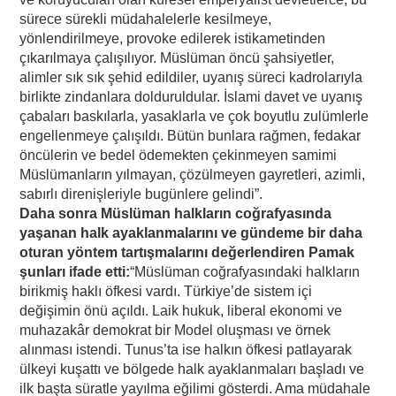
sürece sürekli müdahalelerle kesilmeye,
yönlendirilmeye, provoke edilerek istikametinden
çıkarılmaya çalışılıyor. Müslüman öncü şahsiyetler,
alimler sık sık şehid edildiler, uyanış süreci kadrolarıyla
birlikte zindanlara dolduruldular. İslami davet ve uyanış
çabaları baskılarla, yasaklarla ve çok boyutlu zulümlerle
engellenmeye çalışıldı. Bütün bunlara rağmen, fedakar
öncülerin ve bedel ödemekten çekinmeyen samimi
Müslümanların yılmayan, çözülmeyen gayretleri, azimli,
sabırlı direnişleriyle bugünlere gelindi”.
Daha sonra Müslüman halkların coğrafyasında
yaşanan halk ayaklanmalarını ve gündeme bir daha
oturan yöntem tartışmalarını değerlendiren Pamak
şunları ifade etti:
“Müslüman coğrafyasındaki halkların
birikmiş haklı öfkesi vardı. Türkiye’de sistem içi
değişimin önü açıldı. Laik hukuk, liberal ekonomi ve
muhazakâr demokrat bir Model oluşması ve örnek
alınması istendi. Tunus’ta ise halkın öfkesi patlayarak
ülkeyi kuşattı ve bölgede halk ayaklanmaları başladı ve
ilk başta süratle yayılma eğilimi gösterdi. Ama müdahale