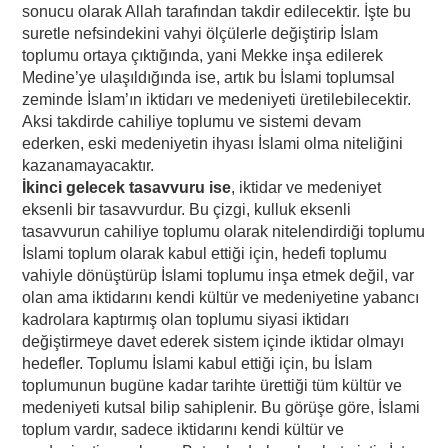
sonucu olarak Allah tarafından takdir edilecektir. İşte bu
suretle nefsindekini vahyi ölçülerle değiştirip İslam
toplumu ortaya çıktığında, yani Mekke inşa edilerek
Medine’ye ulaşıldığında ise, artık bu İslami toplumsal
zeminde İslam’ın iktidarı ve medeniyeti üretilebilecektir.
Aksi takdirde cahiliye toplumu ve sistemi devam
ederken, eski medeniyetin ihyası İslami olma niteliğini
kazanamayacaktır.
İkinci gelecek tasavvuru ise
, iktidar ve medeniyet
eksenli bir tasavvurdur. Bu çizgi, kulluk eksenli
tasavvurun cahiliye toplumu olarak nitelendirdiği toplumu
İslami toplum olarak kabul ettiği için, hedefi toplumu
vahiyle dönüştürüp İslami toplumu inşa etmek değil, var
olan ama iktidarını kendi kültür ve medeniyetine yabancı
kadrolara kaptırmış olan toplumu siyasi iktidarı
değiştirmeye davet ederek sistem içinde iktidar olmayı
hedefler. Toplumu İslami kabul ettiği için, bu İslam
toplumunun bugüne kadar tarihte ürettiği tüm kültür ve
medeniyeti kutsal bilip sahiplenir. Bu görüşe göre, İslami
toplum vardır, sadece iktidarını kendi kültür ve