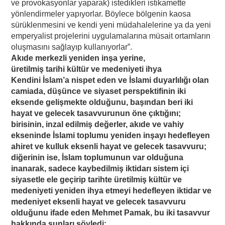
ve provokasyonlar yaparak) istedikleri istikamette
yönlendirmeler yapıyorlar. Böylece bölgenin kaosa
sürüklenmesini ve kendi yeni müdahalelerine ya da yeni
emperyalist projelerini uygulamalarına müsait ortamların
oluşmasını sağlayıp kullanıyorlar”.
Akıde merkezli yeniden inşa yerine,
üretilmiş tarihi kültür ve medeniyeti ihya
Kendini İslam’a nispet eden ve İslami duyarlılığı olan
camiada, düşünce ve siyaset perspektifinin iki
eksende gelişmekte olduğunu, başından beri iki
hayat ve gelecek tasavvurunun öne çıktığını;
birisinin, inzal edilmiş değerler, akıde ve vahiy
ekseninde İslami toplumu yeniden inşayı hedefleyen
ahiret ve kulluk eksenli hayat ve gelecek tasavvuru;
diğerinin ise, İslam toplumunun var olduğuna
inanarak, sadece kaybedilmiş iktidarı sistem içi
siyasetle ele geçirip tarihte üretilmiş kültür ve
medeniyeti yeniden ihya etmeyi hedefleyen iktidar ve
medeniyet eksenli hayat ve gelecek tasavvuru
olduğunu ifade eden Mehmet Pamak, bu iki tasavvur
hakkında şunları söyledi: