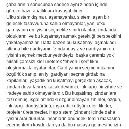
çabalarının sonucunda sadece aynı zindan içinde
görece bazı rahatlıklara kavuşabilirler.
Ufku sistem dışına ulaşamayanlar, sistemi aşan bir
gelecek tasavvuruna sahip olmayanlar, yani ufku
gardiyanın en iyisini seçmekle sınırlı olanlar, zindanda
olduklarını ve bu kuşatmayı aşmak gerektiği perspektifini
yakalayamazlar. Hatta bazen bu kuşatmayı aşmak adı
altında bile gardiyanın “zindandayız ve gardiyanın en
iyisini seçmek mecburiyetindeyiz, başka çaremiz yok”
misali çaresizlikler üreterek “ehven-i şer” fıkhı
oluşturmakla oyalanırlar. Gardiyanını seçme imkanını
özgürlük sanıp, en iyi gardiyanı seçme girdabına
kapılanlar,, yaşadıkları kuşatmayı gerçekten aşacak,
zindan duvarlarını yıkacak devrimci, inkılapçı bir zihne ve
iradeye sahip olmayanlardır. Bu kuşatılmış, zindanlara
razı olmuş, işgal altındaki özgür olmayan zihinler, özgün,
inkılapçı, dönüştürücü, inşa edici düşünceler, fikirler,
projeler üretemezler. Hep sistem (zindan) içinde daha
iyisini arar dururlar. İnsanların önündeki tercih masasına
egemenlerin koydukları ya da bu masaya gelmesine izin