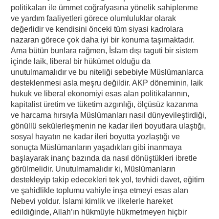
politikaları ile ümmet coğrafyasına yönelik sahiplenme
ve yardım faaliyetleri görece olumluluklar olarak
değerlidir ve kendisini önceki tüm siyasi kadrolara
nazaran görece çok daha iyi bir konuma taşımaktadır.
Ama bütün bunlara rağmen, İslam dışı taguti bir sistem
içinde laik, liberal bir hükümet olduğu da
unutulmamalıdır ve bu niteliği sebebiyle Müslümanlarca
desteklenmesi asla meşru değildir. AKP döneminin, laik
hukuk ve liberal ekonomiyi esas alan politikalarının,
kapitalist üretim ve tüketim azgınlığı, ölçüsüz kazanma
ve harcama hırsıyla Müslümanları nasıl dünyevileştirdiği,
gönüllü sekülerleşmenin ne kadar ileri boyutlara ulaştığı,
sosyal hayatın ne kadar ileri boyutta yozlaştığı ve
sonuçta Müslümanların yaşadıkları gibi inanmaya
başlayarak inanç bazında da nasıl dönüştükleri ibretle
görülmelidir. Unutulmamalıdır ki, Müslümanların
destekleyip takip edecekleri tek yol, tevhidi davet, eğitim
ve şahidlikle toplumu vahiyle inşa etmeyi esas alan
Nebevi yoldur. İslami kimlik ve ilkelerle hareket
edildiğinde, Allah’ın hükmüyle hükmetmeyen hiçbir