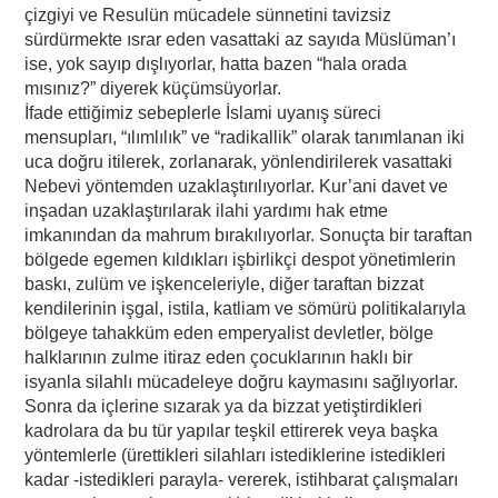
çizgiyi ve Resulün mücadele sünnetini tavizsiz
sürdürmekte ısrar eden vasattaki az sayıda Müslüman’ı
ise, yok sayıp dışlıyorlar, hatta bazen “hala orada
mısınız?” diyerek küçümsüyorlar.
İfade ettiğimiz sebeplerle İslami uyanış süreci
mensupları, “ılımlılık” ve “radikallik” olarak tanımlanan iki
uca doğru itilerek, zorlanarak, yönlendirilerek vasattaki
Nebevi yöntemden uzaklaştırılıyorlar. Kur’ani davet ve
inşadan uzaklaştırılarak ilahi yardımı hak etme
imkanından da mahrum bırakılıyorlar. Sonuçta bir taraftan
bölgede egemen kıldıkları işbirlikçi despot yönetimlerin
baskı, zulüm ve işkenceleriyle, diğer taraftan bizzat
kendilerinin işgal, istila, katliam ve sömürü politikalarıyla
bölgeye tahakküm eden emperyalist devletler, bölge
halklarının zulme itiraz eden çocuklarının haklı bir
isyanla silahlı mücadeleye doğru kaymasını sağlıyorlar.
Sonra da içlerine sızarak ya da bizzat yetiştirdikleri
kadrolara da bu tür yapılar teşkil ettirerek veya başka
yöntemlerle (ürettikleri silahları istediklerine istedikleri
kadar -istedikleri parayla- vererek, istihbarat çalışmaları