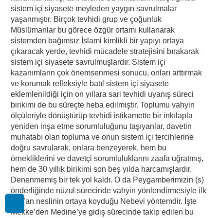
sistem içi siyasete meyleden yaygın savrulmalar
yaşanmıştır. Birçok tevhidi grup ve çoğunluk
Müslümanlar bu görece özgür ortamı kullanarak
sistemden bağımsız İslami kimlikli bir yapıyı ortaya
çıkaracak yerde, tevhidi mücadele stratejisini bırakarak
sistem içi siyasete savrulmuşlardır. Sistem içi
kazanımların çok önemsenmesi sonucu, onları arttırmak
ve korumak refleksiyle batıl sistem içi siyasete
eklemlenildiği için on yıllara sari tevhidi uyanış süreci
birikimi de bu süreçte heba edilmiştir. Toplumu vahyin
ölçüleriyle dönüştürüp tevhidi istikamette bir inkılapla
yeniden inşa etme sorumluluğunu taşıyanlar, davetin
muhatabı olan topluma ve onun sistem içi tercihlerine
doğru savrularak, onlara benzeyerek, hem bu
örnekliklerini ve davetçi sorumluluklarını zaafa uğratmış,
hem de 30 yıllık birikimi son beş yılda harcamışlardır.
Denenmemiş bir tek yol kaldı. O da Peygamberimizin (s)
önderliğinde nüzul sürecinde vahyin yönlendirmesiyle ilk
Kur’an neslinin ortaya koyduğu Nebevi yöntemdir. İşte
Mekke’den Medine’ye gidiş sürecinde takip edilen bu