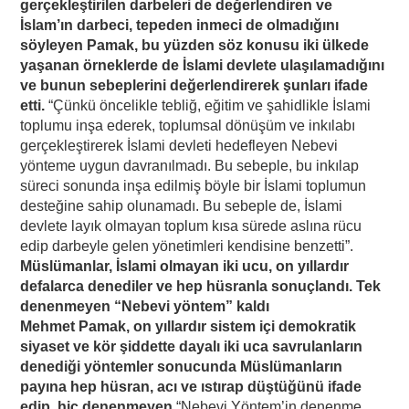
gerçekleştirilen darbeleri de değerlendiren ve
İslam’ın darbeci, tepeden inmeci de olmadığını
söyleyen Pamak, bu yüzden söz konusu iki ülkede
yaşanan örneklerde de İslami devlete ulaşılamadığını
ve bunun sebeplerini değerlendirerek şunları ifade
etti.
“Çünkü öncelikle tebliğ, eğitim ve şahidlikle İslami
toplumu inşa ederek, toplumsal dönüşüm ve inkılabı
gerçekleştirerek İslami devleti hedefleyen Nebevi
yönteme uygun davranılmadı. Bu sebeple, bu inkılap
süreci sonunda inşa edilmiş böyle bir İslami toplumun
desteğine sahip olunamadı. Bu sebeple de, İslami
devlete layık olmayan toplum kısa sürede aslına rücu
edip darbeyle gelen yönetimleri kendisine benzetti”.
Müslümanlar, İslami olmayan iki ucu, on yıllardır
defalarca denediler ve hep hüsranla sonuçlandı. Tek
denenmeyen “Nebevi yöntem” kaldı
Mehmet Pamak, on yıllardır sistem içi demokratik
siyaset ve kör şiddette dayalı iki uca savrulanların
denediği yöntemler sonucunda Müslümanların
payına hep hüsran, acı ve ıstırap düştüğünü ifade
edip, hiç denenmeyen
“Nebevi Yöntem’in denenme