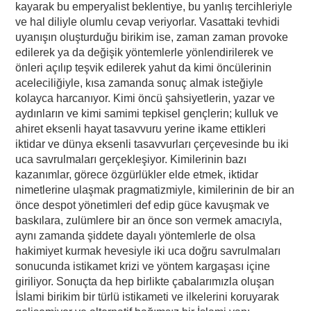
kayarak bu emperyalist beklentiye, bu yanlış tercihleriyle
ve hal diliyle olumlu cevap veriyorlar. Vasattaki tevhidi
uyanışın oluşturduğu birikim ise, zaman zaman provoke
edilerek ya da değişik yöntemlerle yönlendirilerek ve
önleri açılıp teşvik edilerek yahut da kimi öncülerinin
aceleciliğiyle, kısa zamanda sonuç almak isteğiyle
kolayca harcanıyor. Kimi öncü şahsiyetlerin, yazar ve
aydınların ve kimi samimi tepkisel gençlerin; kulluk ve
ahiret eksenli hayat tasavvuru yerine ikame ettikleri
iktidar ve dünya eksenli tasavvurları çerçevesinde bu iki
uca savrulmaları gerçekleşiyor. Kimilerinin bazı
kazanımlar, görece özgürlükler elde etmek, iktidar
nimetlerine ulaşmak pragmatizmiyle, kimilerinin de bir an
önce despot yönetimleri def edip güce kavuşmak ve
baskılara, zulümlere bir an önce son vermek amacıyla,
aynı zamanda şiddete dayalı yöntemlerle de olsa
hakimiyet kurmak hevesiyle iki uca doğru savrulmaları
sonucunda istikamet krizi ve yöntem kargaşası içine
giriliyor. Sonuçta da hep birlikte çabalarımızla oluşan
İslami birikim bir türlü istikameti ve ilkelerini koruyarak