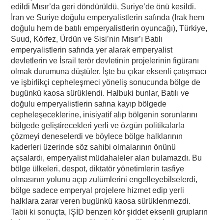
edildi Mısır’da geri döndürüldü, Suriye’de önü kesildi.
İran ve Suriye doğulu emperyalistlerin safında (Irak hem
doğulu hem de batılı emperyalistlerin oyuncağı), Türkiye,
Suud, Körfez, Ürdün ve Sisi’nin Mısır’ı Batılı
emperyalistlerin safında yer alarak emperyalist
devletlerin ve İsrail terör devletinin projelerinin figüranı
olmak durumuna düştüler. İşte bu çıkar eksenli çatışmacı
ve işbirlikçi cepheleşmeci yöneliş sonucunda bölge de
bugünkü kaosa sürüklendi. Halbuki bunlar, Batılı ve
doğulu emperyalistlerin safına kayıp bölgede
cepheleşeceklerine, inisiyatif alıp bölgenin sorunlarını
bölgede geliştirecekleri yerli ve özgün politikalarla
çözmeyi deneselerdi ve böylece bölge halklarının
kaderleri üzerinde söz sahibi olmalarının önünü
açsalardı, emperyalist müdahaleler alan bulamazdı. Bu
bölge ülkeleri, despot, diktatör yönetimlerin tasfiye
olmasının yolunu açıp zulümlerini engelleyebilselerdi,
bölge sadece emperyal projelere hizmet edip yerli
halklara zarar veren bugünkü kaosa sürüklenmezdi.
Tabii ki sonuçta, IŞİD benzeri kör şiddet eksenli grupların