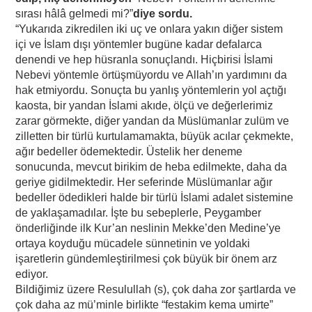
sırası hâlâ gelmedi mi?”
diye sordu.
“Yukarıda zikredilen iki uç ve onlara yakın diğer sistem
içi ve İslam dışı yöntemler bugüne kadar defalarca
denendi ve hep hüsranla sonuçlandı. Hiçbirisi İslami
Nebevi yöntemle örtüşmüyordu ve Allah’ın yardımını da
hak etmiyordu. Sonuçta bu yanlış yöntemlerin yol açtığı
kaosta, bir yandan İslami akıde, ölçü ve değerlerimiz
zarar görmekte, diğer yandan da Müslümanlar zulüm ve
zilletten bir türlü kurtulamamakta, büyük acılar çekmekte,
ağır bedeller ödemektedir. Üstelik her deneme
sonucunda, mevcut birikim de heba edilmekte, daha da
geriye gidilmektedir. Her seferinde Müslümanlar ağır
bedeller ödedikleri halde bir türlü İslami adalet sistemine
de yaklaşamadılar. İşte bu sebeplerle, Peygamber
önderliğinde ilk Kur’an neslinin Mekke’den Medine’ye
ortaya koyduğu mücadele sünnetinin ve yoldaki
işaretlerin gündemleştirilmesi çok büyük bir önem arz
ediyor.
Bildiğimiz üzere Resulullah (s), çok daha zor şartlarda ve
çok daha az mü’minle birlikte “festakim kema umirte”