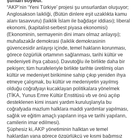
şunları söyledi:
“AKP’nin ‘Yeni Türkiye’ projesi şu unsurlardan oluşuyor;
Anglosakson laikliği, (Bütün dinlere eşit uzaklıkta kamu
alanı tasavvuru) (laiklik İslam ile bağdaşır iddiası); liberal
ekonomi, (kapitalist-serbest piyasa ekonomisi)
(Ekonominin, sermayenin dini imanı olmaz anlayışı);
muhafazakâr demokrasi (laiklik demokrasinin
güvencesidir anlayışı içinde, temel hakların korunması,
görece özgürlük ortamının sağlanması, tarihi kültür ve
medeniyeti ihya çabası). Davutoğlu ile birlikte daha bir
pekişen; tüm hurafeleriyle birlikte tarihte üretilmiş olan
kültür ve medeniyet birikimine sahip çıkıp yeniden ihya
etmeye çalışmak, bu kültür ve medeniyetin yayılmış
olduğu coğrafyayı kucaklayan politikalara yönelmek
(TİKA, Yunus Emre Kültür Enstitüsü vb ve önü açılıp
desteklenen kimi insani yardım kuruluşlarıyla bu
coğrafyada mazlum halklara maddi yardımlar yapılması,
sağlık ve eğitim amaçlı yapıların inşa ve tarihi yapıların,
camilerin imar edilmesi).
Şüphesiz ki, AKP yönetiminin halktan ve temel
haklardan yana görece özgürlükçü ve kısmi bağımsız