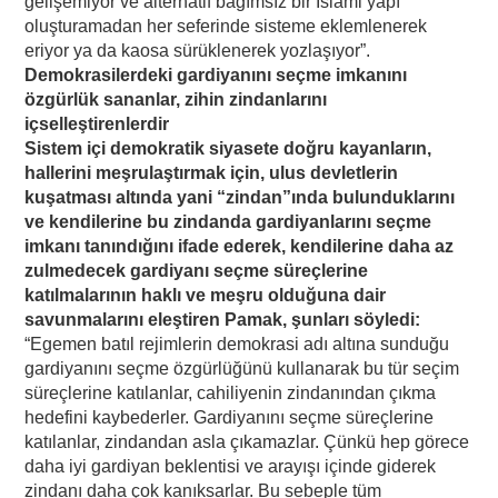
gelişemiyor ve alternatif bağımsız bir İslami yapı
oluşturamadan her seferinde sisteme eklemlenerek
eriyor ya da kaosa sürüklenerek yozlaşıyor”.
Demokrasilerdeki gardiyanını seçme imkanını
özgürlük sananlar, zihin zindanlarını
içselleştirenlerdir
Sistem içi demokratik siyasete doğru kayanların,
hallerini meşrulaştırmak için, ulus devletlerin
kuşatması altında yani “zindan”ında bulunduklarını
ve kendilerine bu zindanda gardiyanlarını seçme
imkanı tanındığını ifade ederek, kendilerine daha az
zulmedecek gardiyanı seçme süreçlerine
katılmalarının haklı ve meşru olduğuna dair
savunmalarını eleştiren Pamak, şunları söyledi:
“Egemen batıl rejimlerin demokrasi adı altına sunduğu
gardiyanını seçme özgürlüğünü kullanarak bu tür seçim
süreçlerine katılanlar, cahiliyenin zindanından çıkma
hedefini kaybederler. Gardiyanını seçme süreçlerine
katılanlar, zindandan asla çıkamazlar. Çünkü hep görece
daha iyi gardiyan beklentisi ve arayışı içinde giderek
zindanı daha çok kanıksarlar. Bu sebeple tüm