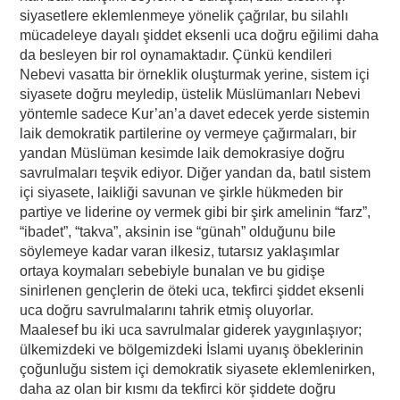
siyasetlere eklemlenmeye yönelik çağrılar, bu silahlı
mücadeleye dayalı şiddet eksenli uca doğru eğilimi daha
da besleyen bir rol oynamaktadır. Çünkü kendileri
Nebevi vasatta bir örneklik oluşturmak yerine, sistem içi
siyasete doğru meyledip, üstelik Müslümanları Nebevi
yöntemle sadece Kur’an’a davet edecek yerde sistemin
laik demokratik partilerine oy vermeye çağırmaları, bir
yandan Müslüman kesimde laik demokrasiye doğru
savrulmaları teşvik ediyor. Diğer yandan da, batıl sistem
içi siyasete, laikliği savunan ve şirkle hükmeden bir
partiye ve liderine oy vermek gibi bir şirk amelinin “farz”,
“ibadet”, “takva”, aksinin ise “günah” olduğunu bile
söylemeye kadar varan ilkesiz, tutarsız yaklaşımlar
ortaya koymaları sebebiyle bunalan ve bu gidişe
sinirlenen gençlerin de öteki uca, tekfirci şiddet eksenli
uca doğru savrulmalarını tahrik etmiş oluyorlar.
Maalesef bu iki uca savrulmalar giderek yaygınlaşıyor;
ülkemizdeki ve bölgemizdeki İslami uyanış öbeklerinin
çoğunluğu sistem içi demokratik siyasete eklemlenirken,
daha az olan bir kısmı da tekfirci kör şiddete doğru