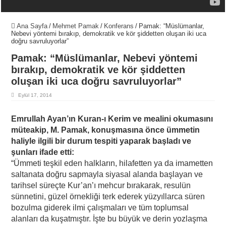
Ana Sayfa
/
Mehmet Pamak
/
Konferans
/
Pamak: “Müslümanlar,
Nebevi yöntemi bırakıp, demokratik ve kör şiddetten oluşan iki uca
doğru savruluyorlar”
Pamak: “Müslümanlar, Nebevi yöntemi
bırakıp, demokratik ve kör şiddetten
oluşan iki uca doğru savruluyorlar”
Eylül 17, 2014
Emrullah Ayan’ın Kuran-ı Kerim ve mealini okumasını
müteakip, M. Pamak, konuşmasına önce ümmetin
haliyle ilgili bir durum tespiti yaparak başladı ve
şunları ifade etti:
“Ümmeti teşkil eden halkların, hilafetten ya da imametten
saltanata doğru sapmayla siyasal alanda başlayan ve
tarihsel süreçte Kur’an’ı mehcur bırakarak, resulün
sünnetini, güzel örnekliği terk ederek yüzyıllarca süren
bozulma giderek ilmi çalışmaları ve tüm toplumsal
alanları da kuşatmıştır. İşte bu büyük ve derin yozlaşma