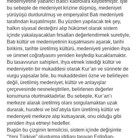
medeniyetine yabancı Batıcı kadrolara kaybetmiştir. İşte
bu sebeple de medeniyet krizine düşmüş, medeniyet
yürüyüşü durdurulmuş ve emperyalist Batı medeniyeti
tarafından kuşatılmıştır. Bu yüzden yapılacak tek şey,
halkın siyasal desteğini alıp hükümet olarak sistem
içinde yakalayacakları fırsatları değerlendirmek suretiyle,
Batı kültür ve medeniyetinin kuşatmasını aşarak, tarihi
birikimi, tarihte üretilmiş kültürü, medeniyeti yeniden ihya
ve ümmet coğrafyasını yeniden keşfedip kucaklamaktır.
Bu tasavvurun sahipleri, ihya etmek istediği kültür ve
medeniyetin bir mukaddesi olarak Kur’an ve sünnete de
vurgu yapsalar bile, bu mukaddesleri özne ve belirleyen
değil, üretilmiş medeniyet, kültür ve anlayışlar
çerçevesinde nesneleştirilen, belirlenen değerler
konumuna oturtmaktadırlar. Bu sebeple, Kur’an’ı
merkeze alarak üretilmiş olanı sorgulamaktan uzak
durarak, hurafesi ve bid’atıyla tüm üretilmiş kültür ve
medeniyeti merkeze alıp kutsayarak, onu olduğu gibi
yeniden ihya etmeyi hedefler.
Bugün bu çizginin temsilcisi, sistem içinde değişimle
“Yeni Türkiye” oluşturma iddiası taşıyan Erdoğan-