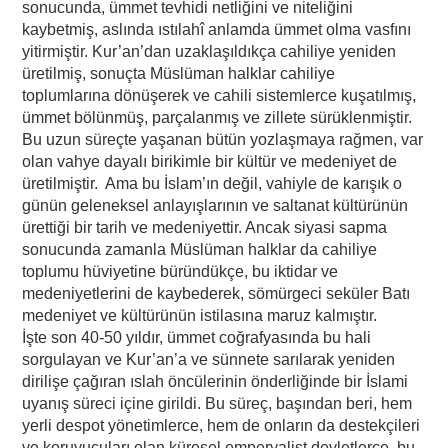
sonucunda, ümmet tevhidi netliğini ve niteliğini
kaybetmiş, aslında ıstılahî anlamda ümmet olma vasfını
yitirmiştir. Kur’an’dan uzaklaşıldıkça cahiliye yeniden
üretilmiş, sonuçta Müslüman halklar cahiliye
toplumlarına dönüşerek ve cahili sistemlerce kuşatılmış,
ümmet bölünmüş, parçalanmış ve zillete sürüklenmiştir.
Bu uzun süreçte yaşanan bütün yozlaşmaya rağmen, var
olan vahye dayalı birikimle bir kültür ve medeniyet de
üretilmiştir. Ama bu İslam’ın değil, vahiyle de karışık o
günün geleneksel anlayışlarının ve saltanat kültürünün
ürettiği bir tarih ve medeniyettir. Ancak siyasi sapma
sonucunda zamanla Müslüman halklar da cahiliye
toplumu hüviyetine büründükçe, bu iktidar ve
medeniyetlerini de kaybederek, sömürgeci seküler Batı
medeniyet ve kültürünün istilasına maruz kalmıştır.
İşte son 40-50 yıldır, ümmet coğrafyasında bu hali
sorgulayan ve Kur’an’a ve sünnete sarılarak yeniden
dirilişe çağıran ıslah öncülerinin önderliğinde bir İslami
uyanış süreci içine girildi. Bu süreç, başından beri, hem
yerli despot yönetimlerce, hem de onların da destekçileri
ve koruyucuları olan küresel emperyalist devletlerce, bu