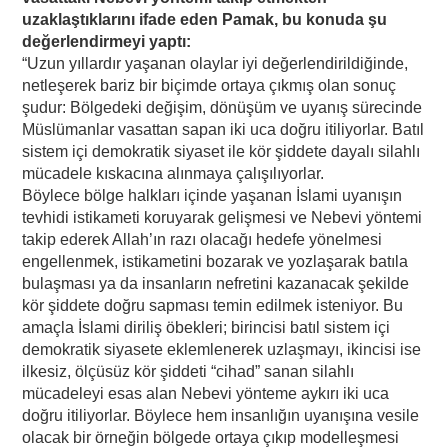
uzaklaştıklarını ifade eden Pamak, bu konuda şu
değerlendirmeyi yaptı:
“Uzun yıllardır yaşanan olaylar iyi değerlendirildiğinde,
netleşerek bariz bir biçimde ortaya çıkmış olan sonuç
şudur: Bölgedeki değişim, dönüşüm ve uyanış sürecinde
Müslümanlar vasattan sapan iki uca doğru itiliyorlar. Batıl
sistem içi demokratik siyaset ile kör şiddete dayalı silahlı
mücadele kıskacına alınmaya çalışılıyorlar.
Böylece bölge halkları içinde yaşanan İslami uyanışın
tevhidi istikameti koruyarak gelişmesi ve Nebevi yöntemi
takip ederek Allah’ın razı olacağı hedefe yönelmesi
engellenmek, istikametini bozarak ve yozlaşarak batıla
bulaşması ya da insanların nefretini kazanacak şekilde
kör şiddete doğru sapması temin edilmek isteniyor. Bu
amaçla İslami diriliş öbekleri; birincisi batıl sistem içi
demokratik siyasete eklemlenerek uzlaşmayı, ikincisi ise
ilkesiz, ölçüsüz kör şiddeti “cihad” sanan silahlı
mücadeleyi esas alan Nebevi yönteme aykırı iki uca
doğru itiliyorlar. Böylece hem insanlığın uyanışına vesile
olacak bir örneğin bölgede ortaya çıkıp modelleşmesi