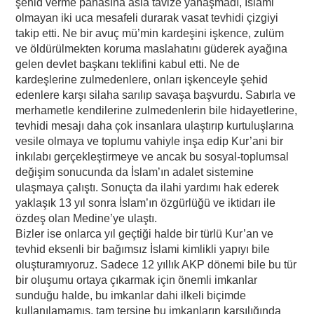
şehid verme pahasına asla tavize yanaşmadı, İslami
olmayan iki uca mesafeli durarak vasat tevhidi çizgiyi
takip etti. Ne bir avuç mü’min kardeşini işkence, zulüm
ve öldürülmekten koruma maslahatını güderek ayağına
gelen devlet başkanı teklifini kabul etti. Ne de
kardeşlerine zulmedenlere, onları işkenceyle şehid
edenlere karşı silaha sarılıp savaşa başvurdu. Sabırla ve
merhametle kendilerine zulmedenlerin bile hidayetlerine,
tevhidi mesajı daha çok insanlara ulaştırıp kurtuluşlarına
vesile olmaya ve toplumu vahiyle inşa edip Kur’ani bir
inkılabı gerçekleştirmeye ve ancak bu sosyal-toplumsal
değişim sonucunda da İslam’ın adalet sistemine
ulaşmaya çalıştı. Sonuçta da ilahi yardımı hak ederek
yaklaşık 13 yıl sonra İslam’ın özgürlüğü ve iktidarı ile
özdeş olan Medine’ye ulaştı.
Bizler ise onlarca yıl geçtiği halde bir türlü Kur’an ve
tevhid eksenli bir bağımsız İslami kimlikli yapıyı bile
oluşturamıyoruz. Sadece 12 yıllık AKP dönemi bile bu tür
bir oluşumu ortaya çıkarmak için önemli imkanlar
sunduğu halde, bu imkanlar dahi ilkeli biçimde
kullanılamamış, tam tersine bu imkanların karşılığında