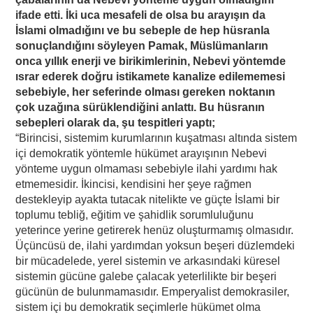
ifade etti. İki uca mesafeli de olsa bu arayışın da
İslami olmadığını ve bu sebeple de hep hüsranla
sonuçlandığını söyleyen Pamak, Müslümanların
onca yıllık enerji ve birikimlerinin, Nebevi yöntemde
ısrar ederek doğru istikamete kanalize edilememesi
sebebiyle, her seferinde olması gereken noktanın
çok uzağına sürüklendiğini anlattı. Bu hüsranın
sebepleri olarak da, şu tespitleri yaptı;
“Birincisi, sistemim kurumlarının kuşatması altında sistem
içi demokratik yöntemle hükümet arayışının Nebevi
yönteme uygun olmaması sebebiyle ilahi yardımı hak
etmemesidir. İkincisi, kendisini her şeye rağmen
destekleyip ayakta tutacak nitelikte ve güçte İslami bir
toplumu tebliğ, eğitim ve şahidlik sorumluluğunu
yeterince yerine getirerek henüz oluşturmamış olmasıdır.
Üçüncüsü de, ilahi yardımdan yoksun beşeri düzlemdeki
bir mücadelede, yerel sistemin ve arkasındaki küresel
sistemin gücüne galebe çalacak yeterlilikte bir beşeri
gücünün de bulunmamasıdır. Emperyalist demokrasiler,
sistem içi bu demokratik seçimlerle hükümet olma