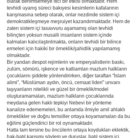
olarak benimsemeye itici bir etkisi olmaktadır. Hem
tevhidi uyanış süreci bakıyesi kesimlerin kafalarının
karışmasına sebep olarak, onlar nezdinde sistem içi
demokratikleşmeye meşruiyet kazandırmaktadır. Hem de
zaten sistem içi tasavvuru aşamamış olan tevhidi
bilinçten yoksun musalli insanların sistem içinde
kalmaları kalıcılaştırılmakta, onların tevhidi bir bilince
ermeleri için hakiki bir örneklik/şahidlik yapılamamış
olmaktadır.
Bir yandan despot rejimlerin ve emperyalistlerin baskı,
zulüm, sömürü, işkence ve katliamları mazlum halkların
çocuklarını şiddete yönlendirirken, diğer taraftan “İslam
alimi”, “Müslüman aydın, öncü, cemaat lideri” unvanı
taşıyanların nitelikli ve güzel bir örneklik/model
oluşturamamaları, mazlum halkların çocuklarında
meydana gelen haklı tepkiyi Nebevi bir yönteme
kanalize edememeleri, bu anlamda ilmiyle amil ahlaklı
örneklikler ve doğru temsiller ortaya koyamamaları da bu
eğilimi güçlendirici bir rol oynamaktadır.
Hatta tam tersine bu öncülerin ortaya koydukları eklektik,
hak-batıl karışımı söylem ve duruşlar, batıl sistem içi