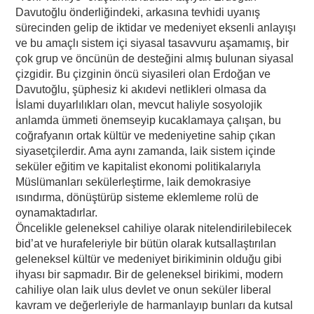
Davutoğlu önderliğindeki, arkasına tevhidi uyanış
sürecinden gelip de iktidar ve medeniyet eksenli anlayışı
ve bu amaçlı sistem içi siyasal tasavvuru aşamamış, bir
çok grup ve öncünün de desteğini almış bulunan siyasal
çizgidir. Bu çizginin öncü siyasileri olan Erdoğan ve
Davutoğlu, şüphesiz ki akıdevi netlikleri olmasa da
İslami duyarlılıkları olan, mevcut haliyle sosyolojik
anlamda ümmeti önemseyip kucaklamaya çalışan, bu
coğrafyanın ortak kültür ve medeniyetine sahip çıkan
siyasetçilerdir. Ama aynı zamanda, laik sistem içinde
seküler eğitim ve kapitalist ekonomi politikalarıyla
Müslümanları sekülerleştirme, laik demokrasiye
ısındırma, dönüştürüp sisteme eklemleme rolü de
oynamaktadırlar.
Öncelikle geleneksel cahiliye olarak nitelendirilebilecek
bid’at ve hurafeleriyle bir bütün olarak kutsallaştırılan
geleneksel kültür ve medeniyet birikiminin olduğu gibi
ihyası bir sapmadır. Bir de geleneksel birikimi, modern
cahiliye olan laik ulus devlet ve onun seküler liberal
kavram ve değerleriyle de harmanlayıp bunları da kutsal