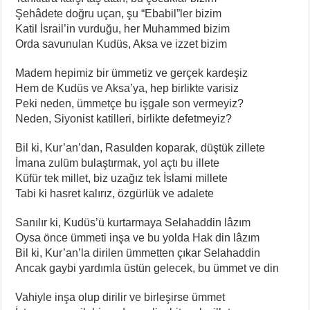
Şehâdete doğru uçan, şu “Ebabil”ler bizim
Katil İsrail’in vurduğu, her Muhammed bizim
Orda savunulan Kudüs, Aksa ve izzet bizim
Madem hepimiz bir ümmetiz ve gerçek kardeşiz
Hem de Kudüs ve Aksa’ya, hep birlikte varisiz
Peki neden, ümmetçe bu işgale son vermeyiz?
Neden, Siyonist katilleri, birlikte defetmeyiz?
Bil ki, Kur’an’dan, Rasulden koparak, düştük zillete
İmana zulüm bulaştırmak, yol açtı bu illete
Küfür tek millet, biz uzağız tek İslami millete
Tabi ki hasret kalırız, özgürlük ve adalete
Sanılır ki, Kudüs’ü kurtarmaya Selahaddin lâzım
Oysa önce ümmeti inşa ve bu yolda Hak din lâzım
Bil ki, Kur’an’la dirilen ümmetten çıkar Selahaddin
Ancak gaybi yardımla üstün gelecek, bu ümmet ve din
Vahiyle inşa olup dirilir ve birleşirse ümmet