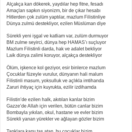
Alçakça kan dökerek, yaydılar hep fitne, fesadı
Amaçları sapkın siyonizm, bir de çıkar hesabı
Hitlerden çok zulüm yaptılar, mazlum Filistinliye
Dünya zulmü destekliyor, ezilen Müslüman diye
Sürekli yeni işgal ve katliam var, zulüm durmuyor
BM zulme seyirci, dünya hep HAMAS’ı suçluyor
Mazlum Filistinli darda, hak ve adalet bekliyor
Laik dünya zalimi koruyor, alçakça destekliyor
Ölüm, işkence kol geziyor, esir binlerce mazlum
Çocuklar füzeyle vurulur, dünyanın hali malum
Filistinli masum, yoksulluk ve açlıkla imtihanda
Zaruri ihtiyaç için kuyrukta, ezilir izdihamda
Filistin’de ezilen halk, akıtılan kanlar bizim
Gazze’de Allah için verilen, bütün canlar bizim
Bombayla yıkılan, okul, hastane ve evler bizim
Sürekli yanan yürekler ve ağlayan gözler bizim
Tanklara karşı taş atan, bu çocuklar bizim