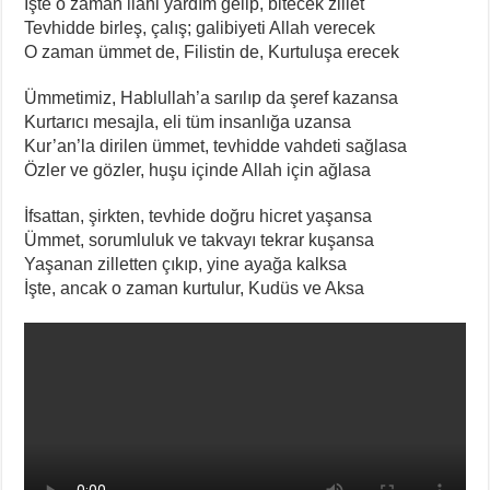
İşte o zaman ilahi yardım gelip, bitecek zillet
Tevhidde birleş, çalış; galibiyeti Allah verecek
O zaman ümmet de, Filistin de, Kurtuluşa erecek
Ümmetimiz, Hablullah’a sarılıp da şeref kazansa
Kurtarıcı mesajla, eli tüm insanlığa uzansa
Kur’an’la dirilen ümmet, tevhidde vahdeti sağlasa
Özler ve gözler, huşu içinde Allah için ağlasa
İfsattan, şirkten, tevhide doğru hicret yaşansa
Ümmet, sorumluluk ve takvayı tekrar kuşansa
Yaşanan zilletten çıkıp, yine ayağa kalksa
İşte, ancak o zaman kurtulur, Kudüs ve Aksa