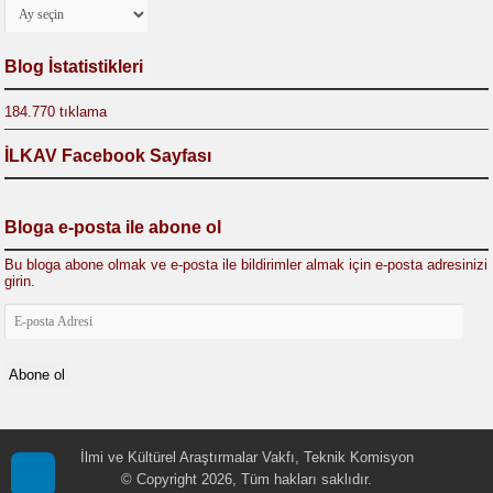
Arşivler
Blog İstatistikleri
184.770 tıklama
İLKAV Facebook Sayfası
Bloga e-posta ile abone ol
Bu bloga abone olmak ve e-posta ile bildirimler almak için e-posta adresinizi
girin.
E-
posta
Adresi
Abone ol
İlmi ve Kültürel Araştırmalar Vakfı, Teknik Komisyon
© Copyright 2026, Tüm hakları saklıdır.