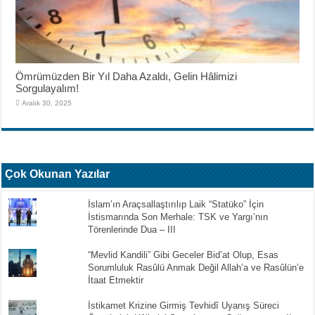
Ömrümüzden Bir Yıl Daha Azaldı, Gelin Hâlimizi
Sorgulayalım!
Aralık 30, 2025
Çok Okunan Yazılar
İslam’ın Araçsallaştırılıp Laik “Statüko” İçin
İstismarında Son Merhale: TSK ve Yargı’nın
Törenlerinde Dua – III
“Mevlid Kandili” Gibi Geceler Bid’at Olup, Esas
Sorumluluk Rasûlü Anmak Değil Allah’a ve Rasûlün’e
İtaat Etmektir
İstikamet Krizine Girmiş Tevhidî Uyanış Süreci