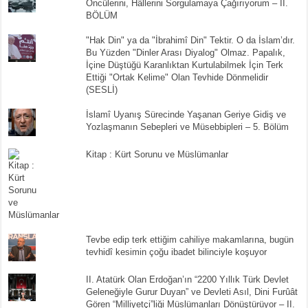
Öncülerini, Hâllerini Sorgulamaya Çağırıyorum – II.
BÖLÜM
"Hak Din" ya da "İbrahimî Din" Tektir. O da İslam’dır.
Bu Yüzden "Dinler Arası Diyalog" Olmaz. Papalık,
İçine Düştüğü Karanlıktan Kurtulabilmek İçin Terk
Ettiği "Ortak Kelime" Olan Tevhide Dönmelidir
(SESLİ)
İslamî Uyanış Sürecinde Yaşanan Geriye Gidiş ve
Yozlaşmanın Sebepleri ve Müsebbipleri – 5. Bölüm
Kitap : Kürt Sorunu ve Müslümanlar
Tevbe edip terk ettiğim cahiliye makamlarına, bugün
tevhidî kesimin çoğu ibadet bilinciyle koşuyor
II. Atatürk Olan Erdoğan’ın “2200 Yıllık Türk Devlet
Geleneğiyle Gurur Duyan” ve Devleti Asıl, Dini Furûât
Gören “Milliyetçi”liği Müslümanları Dönüştürüyor – II.