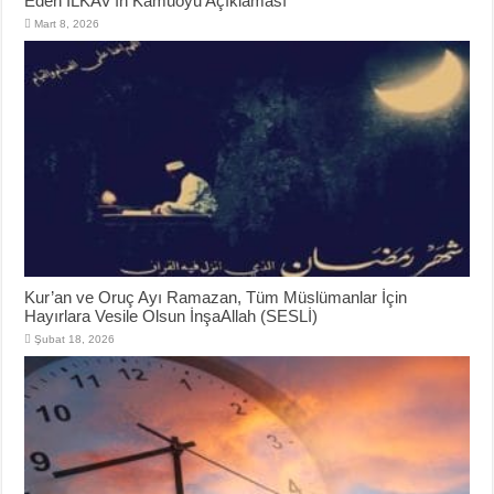
Eden İLKAV’ın Kamuoyu Açıklaması
Mart 8, 2026
Kur’an ve Oruç Ayı Ramazan, Tüm Müslümanlar İçin
Hayırlara Vesile Olsun İnşaAllah (SESLİ)
Şubat 18, 2026