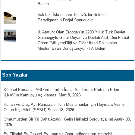
Bölüm
Irak’taki İşkence ve Tecavüzler Seküler
Paradigmanın Doğal Sonucudur
II. Atatürk Olan Erdoğan’ın 2200 Yıllık Türk Devlet
Geleneğiyle Gurur Duyan ve Devleti Asıl, Dini Furûât
Gören “Milliyetçi”liği ve Diğer İfsad Politikaları
Müslümanları Dönüştürüyor - IV. Bölüm
Son Yazılar
Küresel Korsanlar ABD ve İsrail’in İran’a Saldırısını Protesto Eden
İLKAV’ın Kamuoyu Açıklaması
Mart 8, 2026
Kur’an ve Oruç Ayı Ramazan, Tüm Müslümanlar İçin Hayırlara Vesile
Olsun İnşaAllah (SESLİ)
Şubat 18, 2026
Ömrümüzden Bir Yıl Daha Azaldı, Gelin Hâlimizi Sorgulayalım!
Aralık 30,
2025
Ey Filistin! Ey Gazze! Ey İman ve Onur İntifadasının Mektebi!…